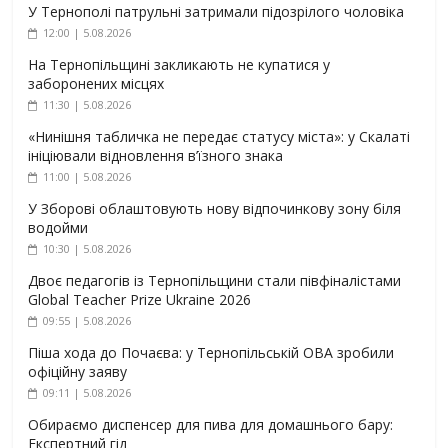
У Тернополі патрульні затримали підозрілого чоловіка
12:00 | 5.08.2026
На Тернопільщині закликають не купатися у
заборонених місцях
11:30 | 5.08.2026
«Нинішня табличка не передає статусу міста»: у Скалаті
ініціювали відновлення в’їзного знака
11:00 | 5.08.2026
У Зборові облаштовують нову відпочинкову зону біля
водойми
10:30 | 5.08.2026
Двоє педагогів із Тернопільщини стали півфіналістами
Global Teacher Prize Ukraine 2026
09:55 | 5.08.2026
Піша хода до Почаєва: у Тернопільській ОВА зробили
офіційну заяву
09:11 | 5.08.2026
Обираємо диспенсер для пива для домашнього бару:
Експертний гід