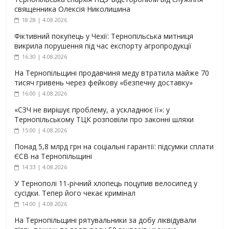
священника Олексія Николишина
18:28 | 4.08.2026
Фіктивний покупець у Чехії: Тернопільська митниця
викрила порушення під час експорту агропродукції
16:30 | 4.08.2026
На Тернопільщині продавчиня меду втратила майже 70
тисяч гривень через фейкову «безпечну доставку»
16:00 | 4.08.2026
«СЗЧ не вирішує проблему, а ускладнює її»: у
Тернопільському ТЦК розповіли про законні шляхи
15:00 | 4.08.2026
Понад 5,8 млрд грн на соціальні гарантії: підсумки сплати
ЄСВ на Тернопільщині
14:33 | 4.08.2026
У Тернополі 11-річний хлопець поцупив велосипед у
сусідки. Тепер його чекає кримінал
14:00 | 4.08.2026
На Тернопільщині рятувальники за добу ліквідували