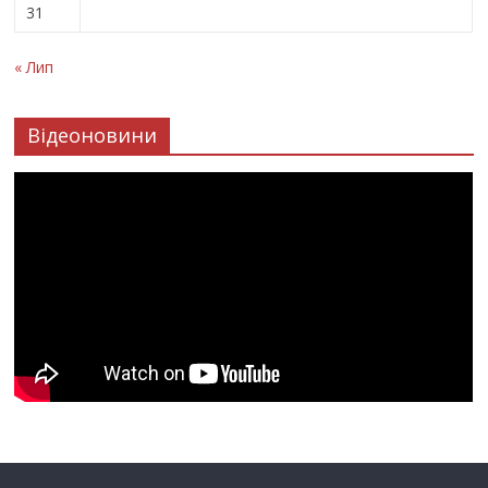
31
« Лип
Відеоновини