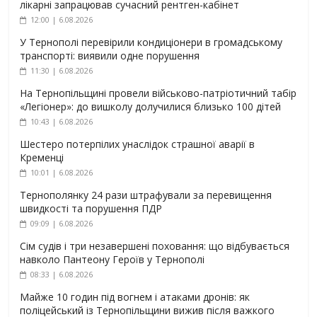
лікарні запрацював сучасний рентген-кабінет
12:00 | 6.08.2026
У Тернополі перевірили кондиціонери в громадському
транспорті: виявили одне порушення
11:30 | 6.08.2026
На Тернопільщині провели військово-патріотичний табір
«Легіонер»: до вишколу долучилися близько 100 дітей
10:43 | 6.08.2026
Шестеро потерпілих унаслідок страшної аварії в
Кременці
10:01 | 6.08.2026
Тернополянку 24 рази штрафували за перевищення
швидкості та порушення ПДР
09:09 | 6.08.2026
Сім судів і три незавершені поховання: що відбувається
навколо Пантеону Героїв у Тернополі
08:33 | 6.08.2026
Майже 10 годин під вогнем і атаками дронів: як
поліцейський із Тернопільщини вижив після важкого