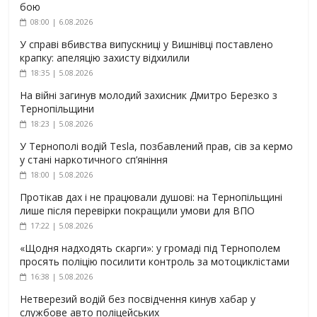
бою
08:00 | 6.08.2026
У справі вбивства випускниці у Вишнівці поставлено
крапку: апеляцію захисту відхилили
18:35 | 5.08.2026
На війні загинув молодий захисник Дмитро Березко з
Тернопільщини
18:23 | 5.08.2026
У Тернополі водій Tesla, позбавлений прав, сів за кермо
у стані наркотичного сп’яніння
18:00 | 5.08.2026
Протікав дах і не працювали душові: на Тернопільщині
лише після перевірки покращили умови для ВПО
17:22 | 5.08.2026
«Щодня надходять скарги»: у громаді під Тернополем
просять поліцію посилити контроль за мотоциклістами
16:38 | 5.08.2026
Нетверезий водій без посвідчення кинув хабар у
службове авто поліцейських