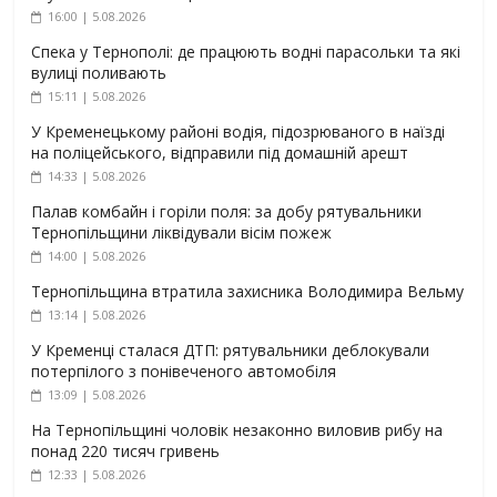
16:00 | 5.08.2026
Спека у Тернополі: де працюють водні парасольки та які
вулиці поливають
15:11 | 5.08.2026
У Кременецькому районі водія, підозрюваного в наїзді
на поліцейського, відправили під домашній арешт
14:33 | 5.08.2026
Палав комбайн і горіли поля: за добу рятувальники
Тернопільщини ліквідували вісім пожеж
14:00 | 5.08.2026
Тернопільщина втратила захисника Володимира Вельму
13:14 | 5.08.2026
У Кременці сталася ДТП: рятувальники деблокували
потерпілого з понівеченого автомобіля
13:09 | 5.08.2026
На Тернопільщині чоловік незаконно виловив рибу на
понад 220 тисяч гривень
12:33 | 5.08.2026