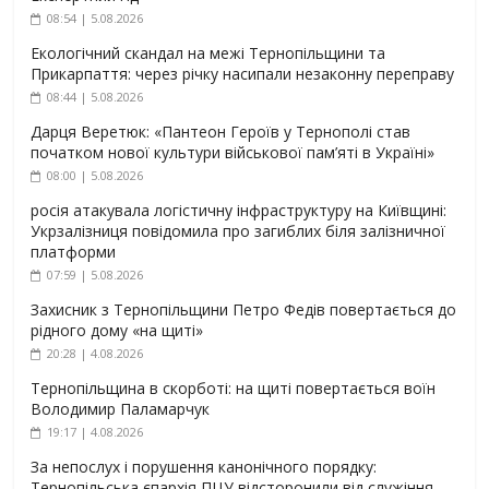
08:54 | 5.08.2026
Екологічний скандал на межі Тернопільщини та
Прикарпаття: через річку насипали незаконну переправу
08:44 | 5.08.2026
Дарця Веретюк: «Пантеон Героїв у Тернополі став
початком нової культури військової пам’яті в Україні»
08:00 | 5.08.2026
росія атакувала логістичну інфраструктуру на Київщині:
Укрзалізниця повідомила про загиблих біля залізничної
платформи
07:59 | 5.08.2026
Захисник з Тернопільщини Петро Федів повертається до
рідного дому «на щиті»
20:28 | 4.08.2026
Тернопільщина в скорботі: на щиті повертається воїн
Володимир Паламарчук
19:17 | 4.08.2026
За непослух і порушення канонічного порядку:
Тернопільська єпархія ПЦУ відсторонили від служіння