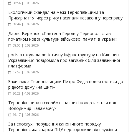
08:54 | 5.08.2026
Екологічний скандал на межі Тернопільщини та
Прикарпаття: через річку насипали незаконну переправу
08:44 | 5.08.2026
Дарця Веретюк: «Пантеон Героїв у Тернополі став
початком нової культури військової пам’яті в Україні»
08:00 | 5.08.2026
росія атакувала логістичну інфраструктуру на Київщині:
Укрзалізниця повідомила про загиблих біля залізничної
платформи
07:59 | 5.08.2026
Захисник з Тернопільщини Петро Федів повертається до
рідного дому «на щиті»
20:28 | 4.08.2026
Тернопільщина в скорботі: на щиті повертається воїн
Володимир Паламарчук
19:17 | 4.08.2026
За непослух і порушення канонічного порядку:
Тернопільська єпархія ПЦУ відсторонили від служіння