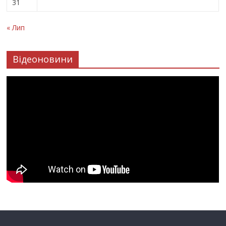
31
« Лип
Відеоновини