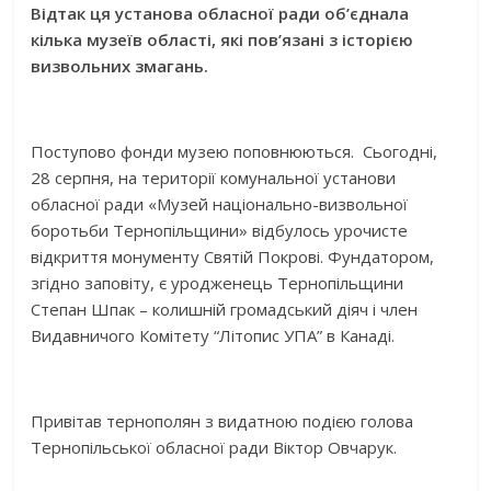
Відтак ця установа обласної ради об’єднала
кілька музеїв області, які пов’язані з історією
визвольних змагань.
Поступово фонди музею поповнюються. Сьогодні,
28 серпня, на території комунальної установи
обласної ради «Музей національно-визвольної
боротьби Тернопільщини» відбулось урочисте
відкриття монументу Святій Покрові. Фундатором,
згідно заповіту, є уродженець Тернопільщини
Степан Шпак – колишній громадський діяч і член
Видавничого Комітету “Літопис УПА” в Канаді.
Привітав тернополян з видатною подією голова
Тернопільської обласної ради Віктор Овчарук.