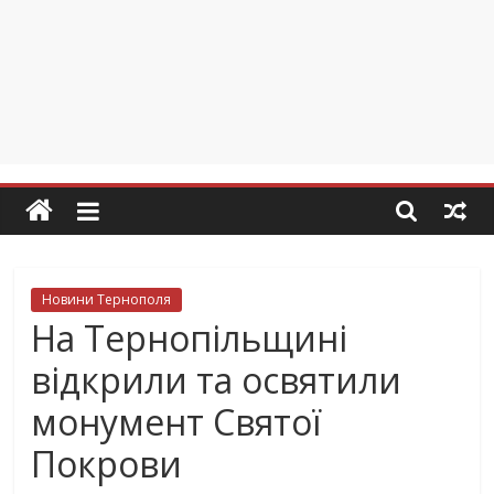
Новини Тернополя
На Тернопільщині
відкрили та освятили
монумент Святої
Покрови