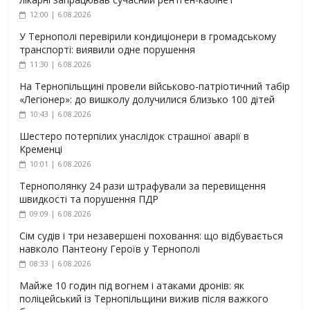
12:00 | 6.08.2026
У Тернополі перевірили кондиціонери в громадському
транспорті: виявили одне порушення
11:30 | 6.08.2026
На Тернопільщині провели військово-патріотичний табір
«Легіонер»: до вишколу долучилися близько 100 дітей
10:43 | 6.08.2026
Шестеро потерпілих унаслідок страшної аварії в
Кременці
10:01 | 6.08.2026
Тернополянку 24 рази штрафували за перевищення
швидкості та порушення ПДР
09:09 | 6.08.2026
Сім судів і три незавершені поховання: що відбувається
навколо Пантеону Героїв у Тернополі
08:33 | 6.08.2026
Майже 10 годин під вогнем і атаками дронів: як
поліцейський із Тернопільщини вижив після важкого