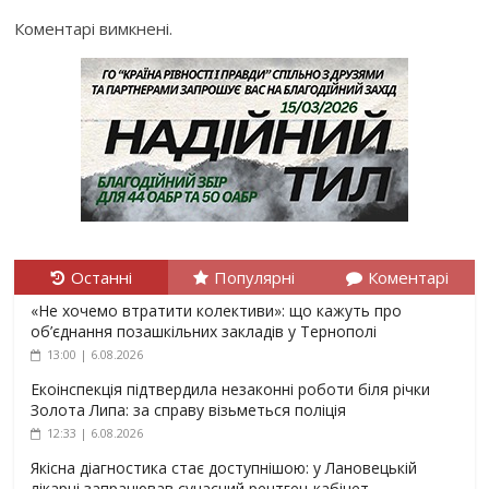
Коментарі вимкнені.
Останні
Популярні
Коментарі
«Не хочемо втратити колективи»: що кажуть про
об’єднання позашкільних закладів у Тернополі
13:00 | 6.08.2026
Екоінспекція підтвердила незаконні роботи біля річки
Золота Липа: за справу візьметься поліція
12:33 | 6.08.2026
Якісна діагностика стає доступнішою: у Лановецькій
лікарні запрацював сучасний рентген-кабінет