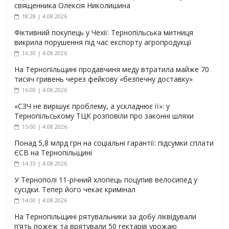
священника Олексія Николишина
18:28 | 4.08.2026
Фіктивний покупець у Чехії: Тернопільська митниця
викрила порушення під час експорту агропродукції
16:30 | 4.08.2026
На Тернопільщині продавчиня меду втратила майже 70
тисяч гривень через фейкову «безпечну доставку»
16:00 | 4.08.2026
«СЗЧ не вирішує проблему, а ускладнює її»: у
Тернопільському ТЦК розповіли про законні шляхи
15:00 | 4.08.2026
Понад 5,8 млрд грн на соціальні гарантії: підсумки сплати
ЄСВ на Тернопільщині
14:33 | 4.08.2026
У Тернополі 11-річний хлопець поцупив велосипед у
сусідки. Тепер його чекає кримінал
14:00 | 4.08.2026
На Тернопільщині рятувальники за добу ліквідували
п’ять пожеж та врятували 50 гектарів урожаю