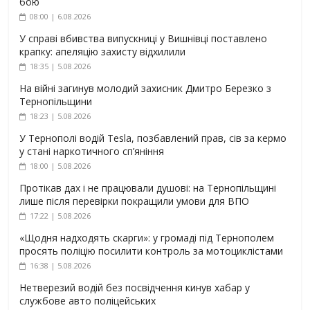
бою
08:00 | 6.08.2026
У справі вбивства випускниці у Вишнівці поставлено
крапку: апеляцію захисту відхилили
18:35 | 5.08.2026
На війні загинув молодий захисник Дмитро Березко з
Тернопільщини
18:23 | 5.08.2026
У Тернополі водій Tesla, позбавлений прав, сів за кермо
у стані наркотичного сп’яніння
18:00 | 5.08.2026
Протікав дах і не працювали душові: на Тернопільщині
лише після перевірки покращили умови для ВПО
17:22 | 5.08.2026
«Щодня надходять скарги»: у громаді під Тернополем
просять поліцію посилити контроль за мотоциклістами
16:38 | 5.08.2026
Нетверезий водій без посвідчення кинув хабар у
службове авто поліцейських