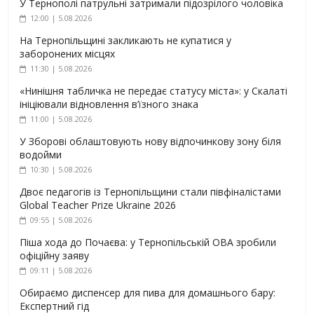
У Тернополі патрульні затримали підозрілого чоловіка
12:00 | 5.08.2026
На Тернопільщині закликають не купатися у
заборонених місцях
11:30 | 5.08.2026
«Нинішня табличка не передає статусу міста»: у Скалаті
ініціювали відновлення в’їзного знака
11:00 | 5.08.2026
У Зборові облаштовують нову відпочинкову зону біля
водойми
10:30 | 5.08.2026
Двоє педагогів із Тернопільщини стали півфіналістами
Global Teacher Prize Ukraine 2026
09:55 | 5.08.2026
Піша хода до Почаєва: у Тернопільській ОВА зробили
офіційну заяву
09:11 | 5.08.2026
Обираємо диспенсер для пива для домашнього бару:
Експертний гід