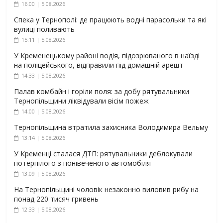
16:00 | 5.08.2026
Спека у Тернополі: де працюють водні парасольки та які
вулиці поливають
15:11 | 5.08.2026
У Кременецькому районі водія, підозрюваного в наїзді
на поліцейського, відправили під домашній арешт
14:33 | 5.08.2026
Палав комбайн і горіли поля: за добу рятувальники
Тернопільщини ліквідували вісім пожеж
14:00 | 5.08.2026
Тернопільщина втратила захисника Володимира Вельму
13:14 | 5.08.2026
У Кременці сталася ДТП: рятувальники деблокували
потерпілого з понівеченого автомобіля
13:09 | 5.08.2026
На Тернопільщині чоловік незаконно виловив рибу на
понад 220 тисяч гривень
12:33 | 5.08.2026