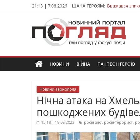
Skip
21:13 | 7.08.2026
ШАНА ГЕРОЯМ:
Вважався зник
to
На війні загин
content
ПОГЛЯД
Тернопільщина
Захисник з Тер
Тернопільщина
Новини
Тернополя.
Тернопільські
новини
НОВИНИ
ВІЙНА
ПАНТЕОН ГЕРОЇВ
та
події
Новини Тернополя
Нічна атака на Хмель
пошкоджених будівел
,
,
15:19 | 19.08.2023
росія зло
росія-терорист
ро