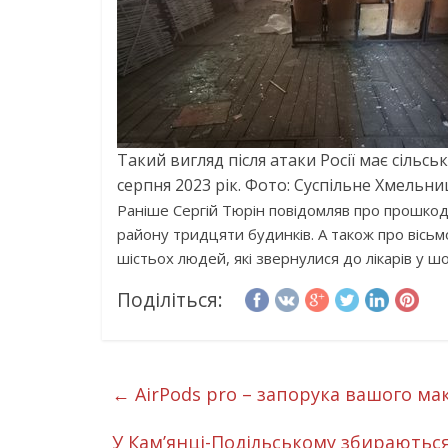
Такий вигляд після атаки Росії має сільсь
серпня 2023 рік. Фото: Суспільне Хмельн
Раніше Сергій Тюрін повідомляв про прошко
району тридцяти будинків. А також про вісьм
шістьох людей, які звернулися до лікарів у шо
Поділіться:
←
AirPods pro – запорука вашого м
У Кам’янці-Подільському збираються