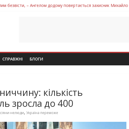
лим безвісти, – Ангелом додому повертається захисник Михайло
ув молодий захисник Дмитро Березко з Тернопільщини
 втратила захисника Володимира Вельму
нопільщини Петро Федів повертається до рідного дому «на щиті»
 втратила захисника Володимира Дичку
СПРАВЖНІ
БЛОГИ
ниччину: кількість
ь зросла до 400
,
сіяни-нелюди
Україна переможе