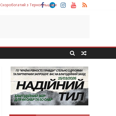
 Скоробогатий з Тернопільщини