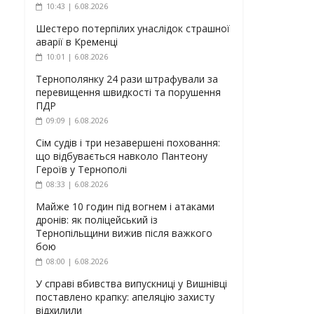
10:43 | 6.08.2026
Шестеро потерпілих унаслідок страшної
аварії в Кременці
10:01 | 6.08.2026
Тернополянку 24 рази штрафували за
перевищення швидкості та порушення
ПДР
09:09 | 6.08.2026
Сім судів і три незавершені поховання:
що відбувається навколо Пантеону
Героїв у Тернополі
08:33 | 6.08.2026
Майже 10 годин під вогнем і атаками
дронів: як поліцейський із
Тернопільщини вижив після важкого
бою
08:00 | 6.08.2026
У справі вбивства випускниці у Вишнівці
поставлено крапку: апеляцію захисту
відхилили