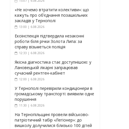
15:07 | 6.08.2026
«Не хочемо втратити колективи»: що
кажуть про об’єднання позашкільних
закладів у Тернополі
13:00 | 6.08.2026
Екоінспекція підтвердила незаконні
роботи біля річки Золота Липа: за
справу візьметься поліція
12:33 | 6.08.2026
Якісна діагностика стає доступнішою: у
Лановецькій лікарні запрацював
сучасний рентген-кабінет
12:00 | 6.08.2026
У Тернополі перевірили кондиціонери в
громадському транспорті: виявили одне
порушення
11:30 | 6.08.2026
На Тернопільщині провели військово-
патріотичний табір «Легіонер»: до
вишколу долучилися близько 100 дітей