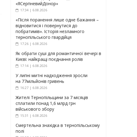
«ЯСерпневийДонор»
17:34 | 6.08.2026
«Після поранення лише одне бажання –
відновитися і повернутися до
побратимів». Історія незламного
тернопільського гвардійця
17:26 | 6.08.2026
Як обрати суші для романтичної вечері в
Києві: найкращі поєднання ролів
17:14 | 6.08.2026
У липні митні надходження зросли
на 77мільйонів гривень
16:27 | 6.08.2026
Жителі Тернопільщини за 7 місяців
сплатили понад 1,6 млрд грн
військового збору
15:31 | 6.08.2026
Смертельна знахідка в тернопільському
полі