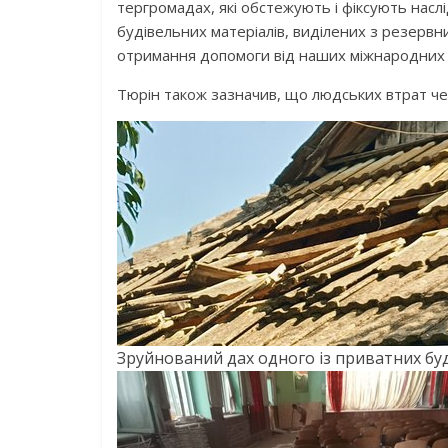
тергромадах, які обстежують і фіксують насл
будівельних матеріалів, виділених з резервн
отримання допомоги від наших міжнародних 
Тюрін також зазначив, що людських втрат чер
Зруйнований дах одного із приватних буди