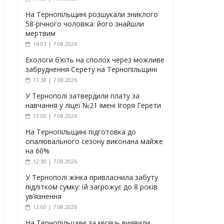
На Тернопільщині розшукали зниклого
58-річного чоловіка: його знайшли
мертвим
14:01 | 7.08.2026
Екологи б’ють на сполох через можливе
забруднення Серету на Тернопільщині
13:38 | 7.08.2026
У Тернополі затвердили плату за
навчання у ліцеї №21 імені Ігоря Герети
13:00 | 7.08.2026
На Тернопільщині підготовка до
опалювального сезону виконана майже
на 60%
12:30 | 7.08.2026
У Тернополі жінка привласнила забуту
підлітком сумку: їй загрожує до 8 років
ув’язнення
12:00 | 7.08.2026
На Тернопільщині за місяць виявили