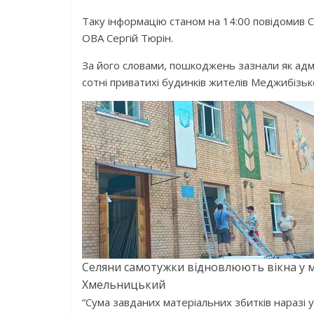
Таку інформацію станом на 14:00 повідомив 
ОВА Сергій Тюрін.
За його словами, пошкоджень зазнали як адмі
сотні приватихі будинків жителів Меджибізьк
Селяни самотужки відновлюють вікна у міс
Хмельницький
“Сума завданих матеріальних збитків наразі у