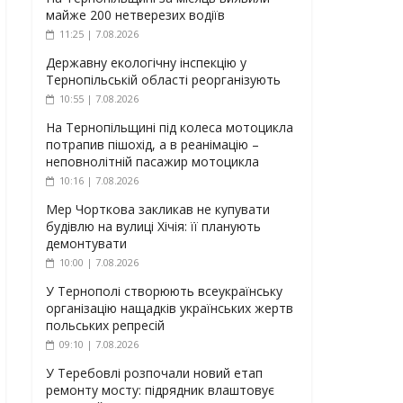
майже 200 нетверезих водіїв
11:25 | 7.08.2026
Державну екологічну інспекцію у
Тернопільській області реорганізують
10:55 | 7.08.2026
На Тернопільщині під колеса мотоцикла
потрапив пішохід, а в реанімацію –
неповнолітній пасажир мотоцикла
10:16 | 7.08.2026
Мер Чорткова закликав не купувати
будівлю на вулиці Хічія: її планують
демонтувати
10:00 | 7.08.2026
У Тернополі створюють всеукраїнську
організацію нащадків українських жертв
польських репресій
09:10 | 7.08.2026
У Теребовлі розпочали новий етап
ремонту мосту: підрядник влаштовує