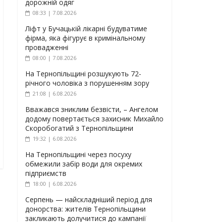
дорожній одяг
08:33 | 7.08.2026
Ліфт у Бучацькій лікарні будуватиме
фірма, яка фігурує в кримінальному
провадженні
08:00 | 7.08.2026
На Тернопільщині розшукують 72-
річного чоловіка з порушенням зору
21:08 | 6.08.2026
Вважався зниклим безвісти, – Ангелом
додому повертається захисник Михайло
Скоробогатий з Тернопільщини
19:32 | 6.08.2026
На Тернопільщині через посуху
обмежили забір води для окремих
підприємств
18:00 | 6.08.2026
Серпень — найскладніший період для
донорства: жителів Тернопільщини
закликають долучитися до кампанії