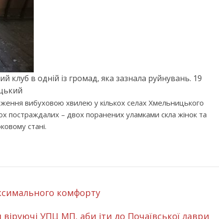
кий клуб в одній із громад, яка зазнала руйнувань. 19
ицький
дження вибуховою хвилею у кількох селах Хмельницького
ох постраждалих – двох поранених уламками скла жінок та
ковому стані.
аксимального комфорту
 віруючі УПЦ МП, аби іти до Почаївської лаври