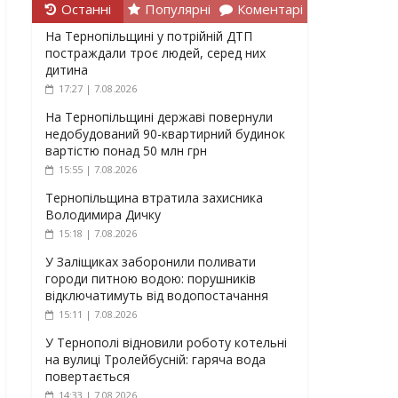
Останні
Популярні
Коментарі
На Тернопільщині у потрійній ДТП
постраждали троє людей, серед них
дитина
17:27 | 7.08.2026
На Тернопільщині державі повернули
недобудований 90-квартирний будинок
вартістю понад 50 млн грн
15:55 | 7.08.2026
Тернопільщина втратила захисника
Володимира Дичку
15:18 | 7.08.2026
У Заліщиках заборонили поливати
городи питною водою: порушників
відключатимуть від водопостачання
15:11 | 7.08.2026
У Тернополі відновили роботу котельні
на вулиці Тролейбусній: гаряча вода
повертається
14:33 | 7.08.2026