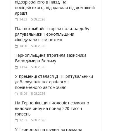
підозрюваного в наїзді на
поліцейського, відправили під домашній
арешт
14:33 | 5.08.2026
Палав комбайн і горіли поля: за добу
рятувальники Тернопільщини
ліквідували вісім пожеж
14:00 | 5.08.2026
Тернопільщина втратила захисника
Володимира Вельму
13:14 | 5.08.2026
У Кременці сталася ДТП: рятувальники
деблокували потерпілого з
понівеченого автомобіля
13:09 | 5.08.2026
На Тернопільщині чоловік незаконно
виловив рибу на понад 220 тисяч
гривень
12:33 | 5.08.2026
У Тернополі патрульні затримали