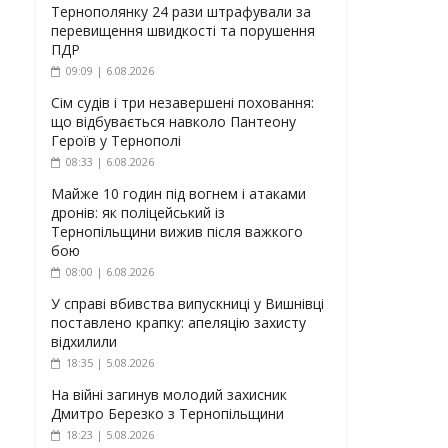
Тернополянку 24 рази штрафували за
перевищення швидкості та порушення
ПДР
09:09 | 6.08.2026
Сім судів і три незавершені поховання:
що відбувається навколо Пантеону
Героїв у Тернополі
08:33 | 6.08.2026
Майже 10 годин під вогнем і атаками
дронів: як поліцейський із
Тернопільщини вижив після важкого
бою
08:00 | 6.08.2026
У справі вбивства випускниці у Вишнівці
поставлено крапку: апеляцію захисту
відхилили
18:35 | 5.08.2026
На війні загинув молодий захисник
Дмитро Березко з Тернопільщини
18:23 | 5.08.2026