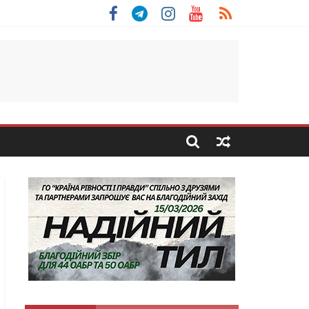
 Скоробогатий з Тернопільщини