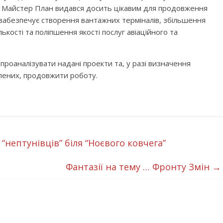
ї Майстер План видався досить цікавим для продовження
і забезпечує створення вантажних терміналів, збільшення
ькості та поліпшення якості послуг авіаційного та
роаналізувати надані проекти та, у разі визначення
влених, продовжити роботу.
нептунівців” біля “Ноєвого ковчега”
Фантазії на тему … Фронту Змін
→