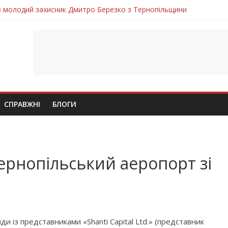
ув молодий захисник Дмитро Березко з Тернопільщини
 втратила захисника Володимира Вельму
нопільщини Петро Федів повертається до рідного дому «на щиті»
в скорботі: на щиті повертається воїн Володимир Паламарчук
лим безвісти, – Ангелом додому повертається захисник Михайло
СПРАВЖНІ
БЛОГИ
ернопільський аеропорт зі
ди із представниками «Shanti Capital Ltd.» (представник