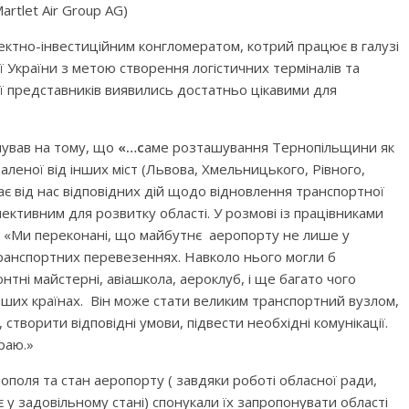
rtlet Air Group AG)
роектно-інвестиційним конгломератом, котрий працює в галузі
ї України з метою створення логістичних терміналів та
ї представників виявились достатньо цікавими для
ував на тому, що
«…с
аме розташування Тернопільщини як
аленої від інших міст (Львова, Хмельницького, Рівного,
ає від нас відповідних дій щодо відновлення транспортної
ективним для розвитку області. У розмові із працівниками
: «Ми переконані, що майбутнє аеропорту не лише у
 транспортних перевезеннях. Навколо нього могли б
тні майстерні, авіашкола, аероклуб, і ще багато чого
 інших країнах. Він може стати великим транспортний вузлом,
творити відповідні умови, підвести необхідні комунікації.
раю.»
ополя та стан аеропорту ( завдяки роботі обласної ради,
 задовільному стані) спонукали їх запропонувати області