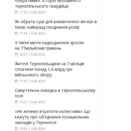
побратимів». Історія незламного
тернопільського гвардійця
17:26 | 6.08.2026
Як обрати суші для романтичної вечері в
Києві: найкращі поєднання ролів
17:14 | 6.08.2026
У липні митні надходження зросли
на 77мільйонів гривень
16:27 | 6.08.2026
Жителі Тернопільщини за 7 місяців
сплатили понад 1,6 млрд грн
військового збору
15:31 | 6.08.2026
Смертельна знахідка в тернопільському
полі
15:07 | 6.08.2026
«Не хочемо втратити колективи»: що
кажуть про об’єднання позашкільних
закладів у Тернополі
13:00 | 6.08.2026