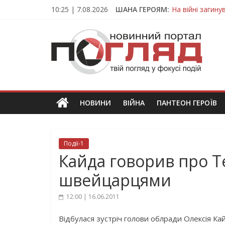
Skip
10:25 | 7.08.2026
ШАНА ГЕРОЯМ:
На війні загин
to
Тернопільщина
content
ПОГЛЯД
Захисник з Тер
Тернопільщина 
Вважався зник
Новини
Тернополя.
Тернопільські
новини
НОВИНИ
ВІЙНА
ПАНТЕОН ГЕРОЇВ
та
події
Події-1
Кайда говорив про Т
швейцарцями
12:00 | 16.06.2011
Відбулася зустріч голови облради Олексія Кай