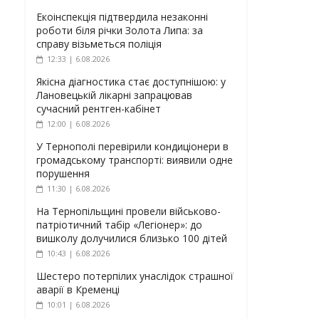
Екоінспекція підтвердила незаконні
роботи біля річки Золота Липа: за
справу візьметься поліція
12:33 | 6.08.2026
Якісна діагностика стає доступнішою: у
Лановецькій лікарні запрацював
сучасний рентген-кабінет
12:00 | 6.08.2026
У Тернополі перевірили кондиціонери в
громадському транспорті: виявили одне
порушення
11:30 | 6.08.2026
На Тернопільщині провели військово-
патріотичний табір «Легіонер»: до
вишколу долучилися близько 100 дітей
10:43 | 6.08.2026
Шестеро потерпілих унаслідок страшної
аварії в Кременці
10:01 | 6.08.2026