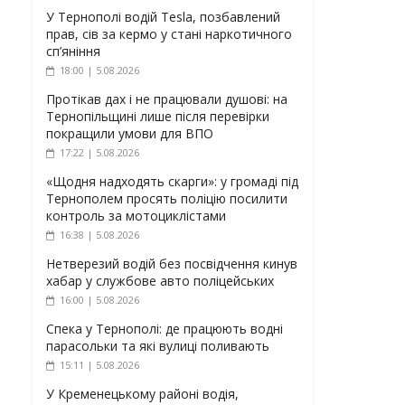
У Тернополі водій Tesla, позбавлений
прав, сів за кермо у стані наркотичного
сп’яніння
18:00 | 5.08.2026
Протікав дах і не працювали душові: на
Тернопільщині лише після перевірки
покращили умови для ВПО
17:22 | 5.08.2026
«Щодня надходять скарги»: у громаді під
Тернополем просять поліцію посилити
контроль за мотоциклістами
16:38 | 5.08.2026
Нетверезий водій без посвідчення кинув
хабар у службове авто поліцейських
16:00 | 5.08.2026
Спека у Тернополі: де працюють водні
парасольки та які вулиці поливають
15:11 | 5.08.2026
У Кременецькому районі водія,