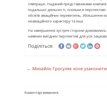
співпрацю. Наданий представниками компані
подальшої діяльності, оскільки в перспектив
обсягів авіаційних перевезень, збільшення кіл
неавіаційного характеру та інші.
На завершення зустрічі сторони домовились п
наявних вигідних перспектив для усіх заціка
Поділіться:
←
Михайло Гросуляк хоче узаконити “
Коментарі вимкнені.