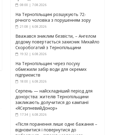
08:00 | 7.08.2026
На Тернопільщині розшукують 72-
річного чоловіка з порушенням зору
21:08 | 6.08.2026
Вважався зниклим безвісти, – Ангелом
додому повертається захисник Михайло
Скоробогатий з Тернопільщини
19:32 | 6.08.2026
На Тернопільщині через посуху
обмежили забір води для окремих
підприємств
18:00 | 6.08.2026
Серпень — найскладніший період для
донорства: жителів Тернопільщини
закликають долучитися до кампанії
«ЯСерпневийДонор»
17:34 | 6.08.2026
«Після поранення лише одне бажання –
відновитися і повернутися до