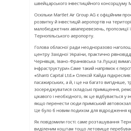
швейцарського інвестиційного консорціуму Ma
Оскільки Martlet Air Group AG є офіційним п
розвитку й інвестицій аеропортів на територі
малобюджетних авіаперевезень, пропозиції ї
Тернопільського аеропорту.
Голова обласної ради неодноразово наголош
центру Західної України, практично рівновідд
Чернівців, Івано-Франківська та Луцка) вимаг
інфраструктури».Саме такий напрямок є персп
«
Shanti Capital Ltd
.»
Олексій Кайда підкреслив
пасажирських, а й, і це на багато вигідніше,
зосереджуватися складські приміщення, ремон
цікавого і необхідного, як це відбувається у
якщо перенести сюди приміський автовокзал, с
Це було б новим подихом для відродження к
Як повідомили гості: саме розташування Терн
виділеним коштам тощо летовище перебуває у