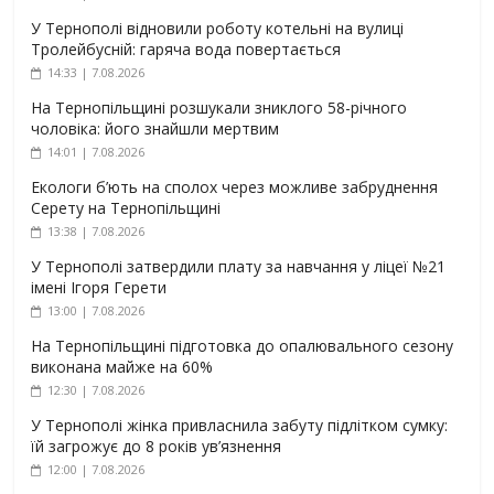
У Тернополі відновили роботу котельні на вулиці
Тролейбусній: гаряча вода повертається
14:33 | 7.08.2026
На Тернопільщині розшукали зниклого 58-річного
чоловіка: його знайшли мертвим
14:01 | 7.08.2026
Екологи б’ють на сполох через можливе забруднення
Серету на Тернопільщині
13:38 | 7.08.2026
У Тернополі затвердили плату за навчання у ліцеї №21
імені Ігоря Герети
13:00 | 7.08.2026
На Тернопільщині підготовка до опалювального сезону
виконана майже на 60%
12:30 | 7.08.2026
У Тернополі жінка привласнила забуту підлітком сумку:
їй загрожує до 8 років ув’язнення
12:00 | 7.08.2026