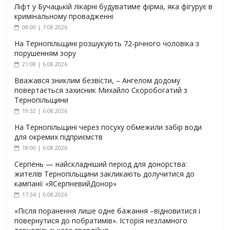
Ліфт у Бучацькій лікарні будуватиме фірма, яка фігурує в
кримінальному провадженні
08:00 | 7.08.2026
На Тернопільщині розшукують 72-річного чоловіка з
порушенням зору
21:08 | 6.08.2026
Вважався зниклим безвісти, – Ангелом додому
повертається захисник Михайло Скоробогатий з
Тернопільщини
19:32 | 6.08.2026
На Тернопільщині через посуху обмежили забір води
для окремих підприємств
18:00 | 6.08.2026
Серпень — найскладніший період для донорства:
жителів Тернопільщини закликають долучитися до
кампанії «ЯСерпневийДонор»
17:34 | 6.08.2026
«Після поранення лише одне бажання –відновитися і
повернутися до побратимів». Історія незламного