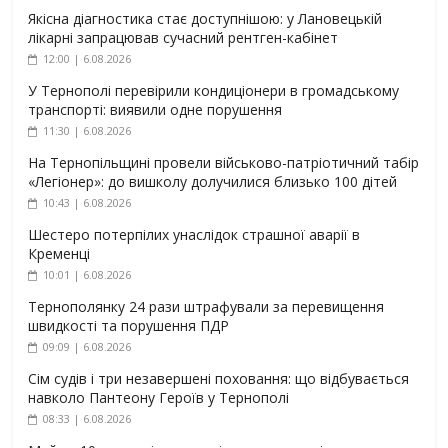
Якісна діагностика стає доступнішою: у Лановецькій
лікарні запрацював сучасний рентген-кабінет
12:00 | 6.08.2026
У Тернополі перевірили кондиціонери в громадському
транспорті: виявили одне порушення
11:30 | 6.08.2026
На Тернопільщині провели військово-патріотичний табір
«Легіонер»: до вишколу долучилися близько 100 дітей
10:43 | 6.08.2026
Шестеро потерпілих унаслідок страшної аварії в
Кременці
10:01 | 6.08.2026
Тернополянку 24 рази штрафували за перевищення
швидкості та порушення ПДР
09:09 | 6.08.2026
Сім судів і три незавершені поховання: що відбувається
навколо Пантеону Героїв у Тернополі
08:33 | 6.08.2026