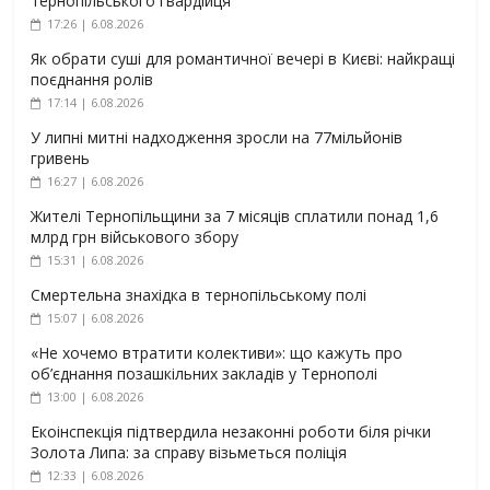
тернопільського гвардійця
17:26 | 6.08.2026
Як обрати суші для романтичної вечері в Києві: найкращі
поєднання ролів
17:14 | 6.08.2026
У липні митні надходження зросли на 77мільйонів
гривень
16:27 | 6.08.2026
Жителі Тернопільщини за 7 місяців сплатили понад 1,6
млрд грн військового збору
15:31 | 6.08.2026
Смертельна знахідка в тернопільському полі
15:07 | 6.08.2026
«Не хочемо втратити колективи»: що кажуть про
об’єднання позашкільних закладів у Тернополі
13:00 | 6.08.2026
Екоінспекція підтвердила незаконні роботи біля річки
Золота Липа: за справу візьметься поліція
12:33 | 6.08.2026