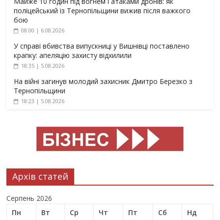
Майже 10 годин під вогнем і атаками дронів: як
поліцейський із Тернопільщини вижив після важкого
бою
08:00 | 6.08.2026
У справі вбивства випускниці у Вишнівці поставлено
крапку: апеляцію захисту відхилили
18:35 | 5.08.2026
На війні загинув молодий захисник Дмитро Березко з
Тернопільщини
18:23 | 5.08.2026
Архів статей
Серпень 2026
Пн
Вт
Ср
Чт
Пт
Сб
Нд