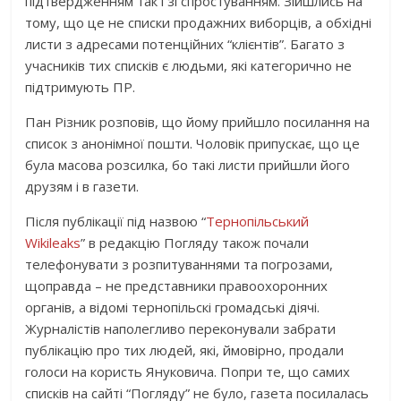
підтвердженням так і зі спростуванням. Зійшлись на
тому, що це не списки продажних виборців, а обхідні
листи з адресами потенційних “клієнтів”. Багато з
учасників тих списків є людьми, які категорично не
підтримують ПР.
Пан Різник розповів, що йому прийшло посилання на
список з анонімної пошти. Чоловік припускає, що це
була масова розсилка, бо такі листи прийшли його
друзям і в газети.
Після публікації під назвою “
Тернопільський
Wikileaks
” в редакцію Погляду також почали
телефонувати з розпитуваннями та погрозами,
щоправда – не представники правоохоронних
органів, а відомі тернопільскі громадські діячі.
Журналістів наполегливо переконували забрати
публікацію про тих людей, які, ймовірно, продали
голоси на користь Януковича. Попри те, що самих
списків на сайті “Погляду” не було, газета посилалась