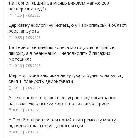
На Тернопільщині за місяць виявили майже 200
нетверезих водіїв
11:25 | 7.08.2026
Державну екологічну інспекцію у Тернопільській області
реорганізують
10:55 | 7.08.2026
На Тернопільщині під колеса мотоцикла потрапив
пішохід, а в реанімацію – неповнолітній пасажир
мотоцикла
10:16 | 7.08.2026
Мер Чорткова закликав не купувати будівлю на вулиці
Хічія: її планують демонтувати
10:00 | 7.08.2026
У Тернополі створюють всеукраїнську організацію
нащадків українських жертв польських репресій
09:10 | 7.08.2026
У Теребовлі розпочали новий етап ремонту мосту:
підрядник влаштовує дорожній одяг
08:33 | 7.08.2026