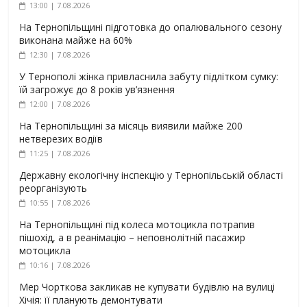
13:00 | 7.08.2026
На Тернопільщині підготовка до опалювального сезону
виконана майже на 60%
12:30 | 7.08.2026
У Тернополі жінка привласнила забуту підлітком сумку:
їй загрожує до 8 років ув’язнення
12:00 | 7.08.2026
На Тернопільщині за місяць виявили майже 200
нетверезих водіїв
11:25 | 7.08.2026
Державну екологічну інспекцію у Тернопільській області
реорганізують
10:55 | 7.08.2026
На Тернопільщині під колеса мотоцикла потрапив
пішохід, а в реанімацію – неповнолітній пасажир
мотоцикла
10:16 | 7.08.2026
Мер Чорткова закликав не купувати будівлю на вулиці
Хічія: її планують демонтувати