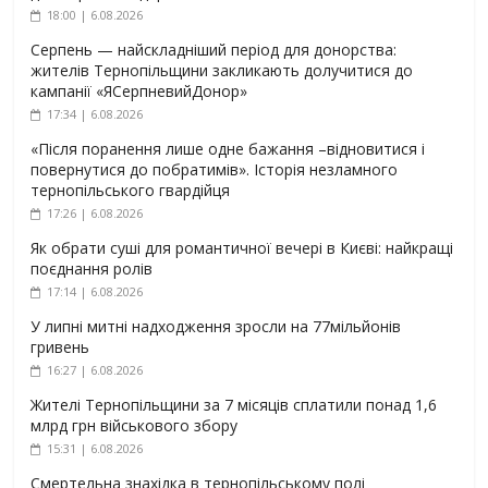
18:00 | 6.08.2026
Серпень — найскладніший період для донорства:
жителів Тернопільщини закликають долучитися до
кампанії «ЯСерпневийДонор»
17:34 | 6.08.2026
«Після поранення лише одне бажання –відновитися і
повернутися до побратимів». Історія незламного
тернопільського гвардійця
17:26 | 6.08.2026
Як обрати суші для романтичної вечері в Києві: найкращі
поєднання ролів
17:14 | 6.08.2026
У липні митні надходження зросли на 77мільйонів
гривень
16:27 | 6.08.2026
Жителі Тернопільщини за 7 місяців сплатили понад 1,6
млрд грн військового збору
15:31 | 6.08.2026
Смертельна знахідка в тернопільському полі