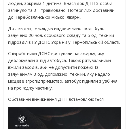
людей, зокрема 1 дитина. Внаслідок ДТП 3 особи
загинуло та 3 – травмовано. Потерпілих доставили
до Теребовлянської міської лікарні.
До ліквідації наслідків надзвичайної події було
залучено 20 чол. особового складу та 5 од. техніки
підрозділів ГУ ДСНС України у Тернопільській області.
Співробітники ДСНС врятували пасажирку, яку
деблокували з-під автобуса. Також рятувальники
вжили заходів, аби не допустити пожежі. Із
залученням 3 од. допоміжної техніки, яку надало
місцеве агропідприємство, автобус підняли з узбіччя
на проїжджу частину.
Обставини виникнення ДТП встановлюються.