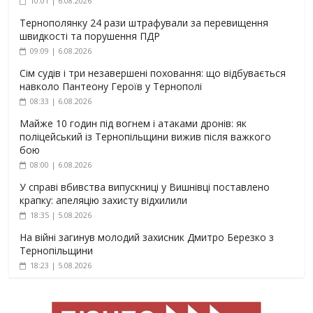
10:01 | 6.08.2026
Тернополянку 24 рази штрафували за перевищення
швидкості та порушення ПДР
09:09 | 6.08.2026
Сім судів і три незавершені поховання: що відбувається
навколо Пантеону Героїв у Тернополі
08:33 | 6.08.2026
Майже 10 годин під вогнем і атаками дронів: як
поліцейський із Тернопільщини вижив після важкого
бою
08:00 | 6.08.2026
У справі вбивства випускниці у Вишнівці поставлено
крапку: апеляцію захисту відхилили
18:35 | 5.08.2026
На війні загинув молодий захисник Дмитро Березко з
Тернопільщини
18:23 | 5.08.2026