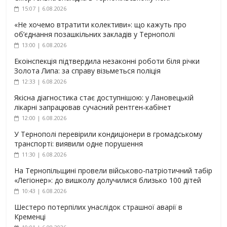
15:07 | 6.08.2026
«Не хочемо втратити колективи»: що кажуть про
об’єднання позашкільних закладів у Тернополі
13:00 | 6.08.2026
Екоінспекція підтвердила незаконні роботи біля річки
Золота Липа: за справу візьметься поліція
12:33 | 6.08.2026
Якісна діагностика стає доступнішою: у Лановецькій
лікарні запрацював сучасний рентген-кабінет
12:00 | 6.08.2026
У Тернополі перевірили кондиціонери в громадському
транспорті: виявили одне порушення
11:30 | 6.08.2026
На Тернопільщині провели військово-патріотичний табір
«Легіонер»: до вишколу долучилися близько 100 дітей
10:43 | 6.08.2026
Шестеро потерпілих унаслідок страшної аварії в
Кременці