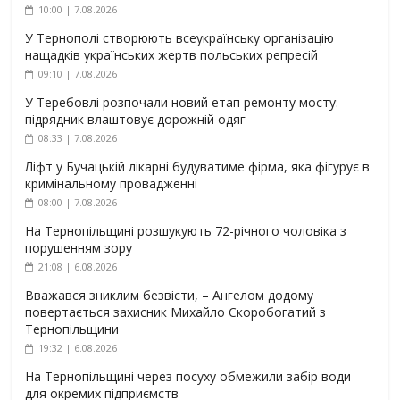
10:00 | 7.08.2026
У Тернополі створюють всеукраїнську організацію
нащадків українських жертв польських репресій
09:10 | 7.08.2026
У Теребовлі розпочали новий етап ремонту мосту:
підрядник влаштовує дорожній одяг
08:33 | 7.08.2026
Ліфт у Бучацькій лікарні будуватиме фірма, яка фігурує в
кримінальному провадженні
08:00 | 7.08.2026
На Тернопільщині розшукують 72-річного чоловіка з
порушенням зору
21:08 | 6.08.2026
Вважався зниклим безвісти, – Ангелом додому
повертається захисник Михайло Скоробогатий з
Тернопільщини
19:32 | 6.08.2026
На Тернопільщині через посуху обмежили забір води
для окремих підприємств