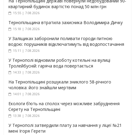
На Тернопільщині державі повернули недобудований 90-
квартирний будинок вартістю понад 50 млн грн
15:55 | 7.08.2026
Тернопільщина втратила захисника Володимира Дичку
15:18 | 7.08.2026
У Заліщиках заборонили поливати городи питною
водою: порушників відключатимуть від водопостачання
15:11 | 7.08.2026
У Тернополі відновили роботу котельні на вулиці
Тролейбусній: гаряча вода повертається
14:33 | 7.08.2026
На Тернопільщині розшукали зниклого 58-річного
чоловіка: його знайшли мертвим
14:01 | 7.08.2026
Екологи б’ють на сполох через можливе забруднення
Серету на Тернопільщині
13:38 | 7.08.2026
У Тернополі затвердили плату за навчання у ліцеї №21
імені Ігоря Герети