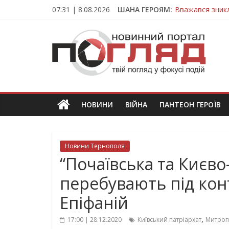
Skip
07:31 | 8.08.2026
ШАНА ГЕРОЯМ:
Вважався зник
to
На війні загин
content
ПОГЛЯД
Тернопільщина
Захисник з Тер
Тернопільщина
Новини
Тернополя.
Тернопільські
новини
НОВИНИ
ВІЙНА
ПАНТЕОН ГЕРОЇВ
та
події
Новини Тернополя
“Почаївська та Києв
перебувають під кон
Епіфаній
,
17:00 | 28.12.2020
Київський патріархат
Митроп