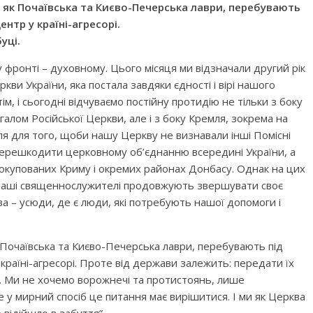
кі як Почаївська та Києво-Печерська лаври, перебувають
ентр у країні-агресорі.
уці.
 фронті – духовному. Цього місяця ми відзначали другий рік
кви України, яка постала завдяки єдності і вірі нашого
, і сьогодні відчуваємо постійну протидію не тільки з боку
агалом Російської Церкви, але і з боку Кремля, зокрема на
ля для того, щоби нашу Церкву не визнавали інші Помісні
перешкодити церковному об’єднанню всередині України, а
 окупованих Криму і окремих районах Донбасу. Однак на цих
 наші священнослужителі продовжують звершувати своє
ва – усюди, де є люди, які потребують нашої допомоги і
к Почаївська та Києво-Печерська лаври, перебувають під
 країні-агресорі. Проте від держави залежить: передати їх
и. Ми не хочемо ворожнечі та протистоянь, лише
е у мирний спосіб це питання має вирішитися. І ми як Церква