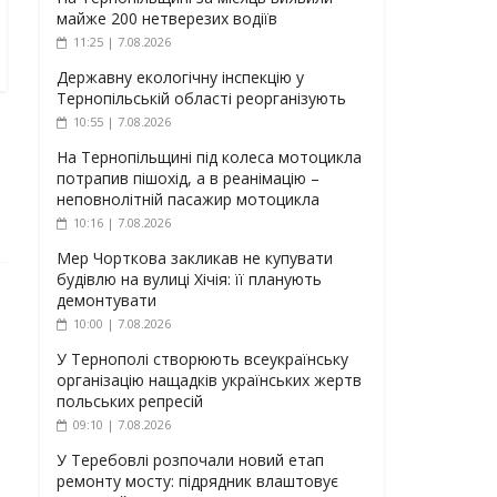
майже 200 нетверезих водіїв
11:25 | 7.08.2026
Державну екологічну інспекцію у
Тернопільській області реорганізують
10:55 | 7.08.2026
На Тернопільщині під колеса мотоцикла
потрапив пішохід, а в реанімацію –
неповнолітній пасажир мотоцикла
10:16 | 7.08.2026
Мер Чорткова закликав не купувати
будівлю на вулиці Хічія: її планують
демонтувати
10:00 | 7.08.2026
У Тернополі створюють всеукраїнську
організацію нащадків українських жертв
польських репресій
09:10 | 7.08.2026
У Теребовлі розпочали новий етап
ремонту мосту: підрядник влаштовує