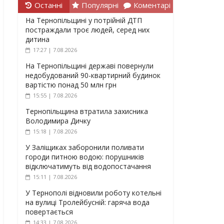
Останні
Популярні
Коментарі
На Тернопільщині у потрійній ДТП
постраждали троє людей, серед них
дитина
17:27 | 7.08.2026
На Тернопільщині державі повернули
недобудований 90-квартирний будинок
вартістю понад 50 млн грн
15:55 | 7.08.2026
Тернопільщина втратила захисника
Володимира Дичку
15:18 | 7.08.2026
У Заліщиках заборонили поливати
городи питною водою: порушників
відключатимуть від водопостачання
15:11 | 7.08.2026
У Тернополі відновили роботу котельні
на вулиці Тролейбусній: гаряча вода
повертається
14:33 | 7.08.2026