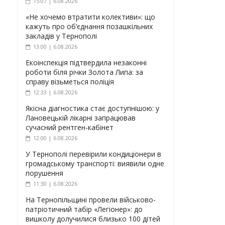
15:07 | 6.08.2026
«Не хочемо втратити колективи»: що
кажуть про об’єднання позашкільних
закладів у Тернополі
13:00 | 6.08.2026
Екоінспекція підтвердила незаконні
роботи біля річки Золота Липа: за
справу візьметься поліція
12:33 | 6.08.2026
Якісна діагностика стає доступнішою: у
Лановецькій лікарні запрацював
сучасний рентген-кабінет
12:00 | 6.08.2026
У Тернополі перевірили кондиціонери в
громадському транспорті: виявили одне
порушення
11:30 | 6.08.2026
На Тернопільщині провели військово-
патріотичний табір «Легіонер»: до
вишколу долучилися близько 100 дітей