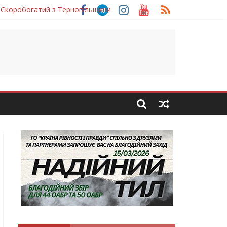
 Скоробогатий з Тернопільщини