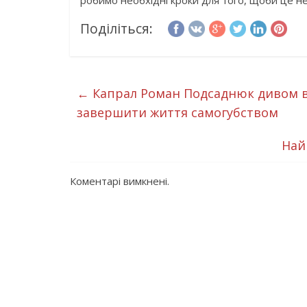
робимо необхідні кроки для того, щоби це не 
Поділіться:
←
Капрал Роман Подсаднюк дивом вс
завершити життя самогубством
Най
Коментарі вимкнені.