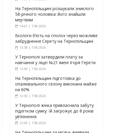
На Тернопільщині розшукали зниклого
58-річного чоловіка: його знайшли
мертвим
14:01 | 7.08.2026
Екологи б’ють на сполох через можливе
забруднення Серету на Тернопільщині
13:38 | 7.08.2026
У Тернополі затвердили плату за
навчання у ліцеї №21 імені Ігоря Герети
13:00 | 7.08.2026
На Тернопільщині підготовка до
опалювального сезону виконана майже
на 60%
12:30 | 7.08.2026
У Тернополі жінка привласнила забуту
підлітком сумку: їй загрожує до 8 років
ув’язнення
12:00 | 7.08.2026
На Тернопільщині за місяць виявили