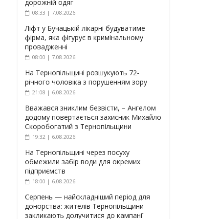
дорожній одяг
08:33 | 7.08.2026
Ліфт у Бучацькій лікарні будуватиме
фірма, яка фігурує в кримінальному
провадженні
08:00 | 7.08.2026
На Тернопільщині розшукують 72-
річного чоловіка з порушенням зору
21:08 | 6.08.2026
Вважався зниклим безвісти, – Ангелом
додому повертається захисник Михайло
Скоробогатий з Тернопільщини
19:32 | 6.08.2026
На Тернопільщині через посуху
обмежили забір води для окремих
підприємств
18:00 | 6.08.2026
Серпень — найскладніший період для
донорства: жителів Тернопільщини
закликають долучитися до кампанії