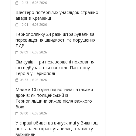
10:43 | 6.08.2026
Шестеро потерпілих унаслідок страшної
аварії в Кременці
10:01 | 6.08.2026
Тернополянку 24 рази штрафували за
перевищення швидкості та порушення
ПДР
09:09 | 6.08.2026
Сім судів і три незавершені поховання:
що відбувається навколо Пантеону
Героїв у Тернополі
08:33 | 6.08.2026
Майже 10 годин під вогнем і атаками
дронів: як поліцейський із
Тернопільщини вижив після важкого
бою
08:00 | 6.08.2026
У справі вбивства випускниці у Вишнівці
поставлено крапку: апеляцію захисту
відхилили