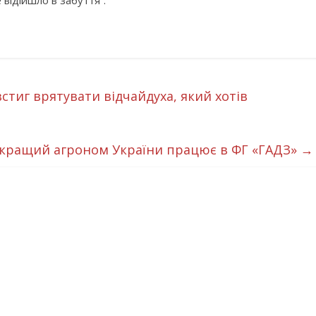
відійшло в забуття”.
тиг врятувати відчайдуха, який хотів
кращий агроном України працює в ФГ «ГАДЗ»
→