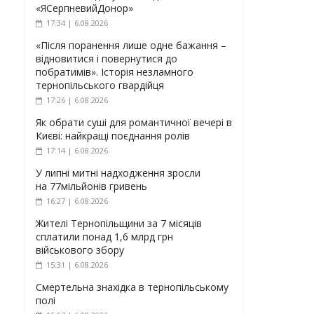
«ЯСерпневийДонор»
17:34 | 6.08.2026
«Після поранення лише одне бажання –
відновитися і повернутися до
побратимів». Історія незламного
тернопільського гвардійця
17:26 | 6.08.2026
Як обрати суші для романтичної вечері в
Києві: найкращі поєднання ролів
17:14 | 6.08.2026
У липні митні надходження зросли
на 77мільйонів гривень
16:27 | 6.08.2026
Жителі Тернопільщини за 7 місяців
сплатили понад 1,6 млрд грн
військового збору
15:31 | 6.08.2026
Смертельна знахідка в тернопільському
полі