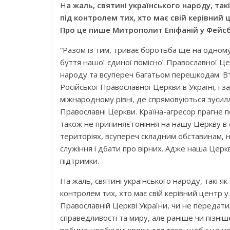
Н
а жаль, святині українського народу, та
під контролем тих, хто має свій керівний ц
Про це пише Митрополит Епіфаній у Фейсб
“Разом із тим, триває боротьба ще на одному
буття нашої єдиної помісної Православної Цер
народу та всупереч багатьом перешкодам. Втім
Російської Православної Церкви в Україні, і з
міжнародному рівні, де спрямовуються зусил
Православні Церкви. Країна-агресор прагне 
також не припиняє гоніння на нашу Церкву в
територіях, всупереч складним обставинам,
служіння і дбати про вірних. Адже наша Церк
підтримки.
На жаль, святині українського народу, такі я
контролем тих, хто має свій керівний центр у
Православній Церкві України, чи не передат
справедливості та миру, але раніше чи пізніш