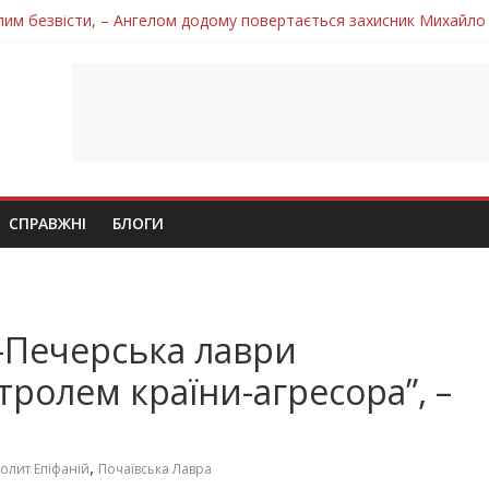
лим безвісти, – Ангелом додому повертається захисник Михайло
ув молодий захисник Дмитро Березко з Тернопільщини
 втратила захисника Володимира Вельму
нопільщини Петро Федів повертається до рідного дому «на щиті»
 втратила захисника Володимира Дичку
СПРАВЖНІ
БЛОГИ
о-Печерська лаври
тролем країни-агресора”, –
,
олит Епіфаній
Почаївська Лавра