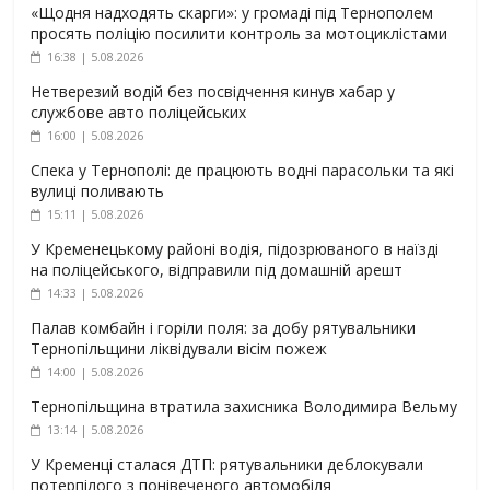
«Щодня надходять скарги»: у громаді під Тернополем
просять поліцію посилити контроль за мотоциклістами
16:38 | 5.08.2026
Нетверезий водій без посвідчення кинув хабар у
службове авто поліцейських
16:00 | 5.08.2026
Спека у Тернополі: де працюють водні парасольки та які
вулиці поливають
15:11 | 5.08.2026
У Кременецькому районі водія, підозрюваного в наїзді
на поліцейського, відправили під домашній арешт
14:33 | 5.08.2026
Палав комбайн і горіли поля: за добу рятувальники
Тернопільщини ліквідували вісім пожеж
14:00 | 5.08.2026
Тернопільщина втратила захисника Володимира Вельму
13:14 | 5.08.2026
У Кременці сталася ДТП: рятувальники деблокували
потерпілого з понівеченого автомобіля