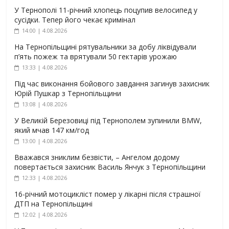
У Тернополі 11-річний хлопець поцупив велосипед у
сусідки. Тепер його чекає кримінал
14:00 | 4.08.2026
На Тернопільщині рятувальники за добу ліквідували
п’ять пожеж та врятували 50 гектарів урожаю
13:33 | 4.08.2026
Під час виконання бойового завдання загинув захисник
Юрій Пушкар з Тернопільщини
13:08 | 4.08.2026
У Великій Березовиці під Тернополем зупинили BMW,
який мчав 147 км/год
13:00 | 4.08.2026
Вважався зниклим безвісти, – Ангелом додому
повертається захисник Василь Янчук з Тернопільщини
12:33 | 4.08.2026
16-річний мотоцикліст помер у лікарні після страшної
ДТП на Тернопільщині
12:02 | 4.08.2026