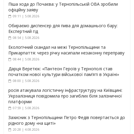
Піша хода до Почаєва: у Тернопільській ОВА зробили
офіційну заяву
09:11 | 5.08.2026
Обираємо диспенсер для пива для домашнього бару:
Експертний гід
08:54 | 5.08.2026
Екологічний скандал на межі Тернопільщини та
Прикарпаття: через річку насипали незаконну переправу
08:44 | 5.08.2026
Дарця Веретюк: «Пантеон Героїв у Тернополі став
початком нової культури військової пам’яті в Україні»
08:00 | 5.08.2026
росія атакувала логістичну інфраструктуру на Київщині:
Укрзалізниця повідомила про загиблих біля залізничної
платформи
07:59 | 5.08.2026
Захисник з Тернопільщини Петро Федів повертається до
рідного дому «на щиті»
20:28 | 4.08.2026