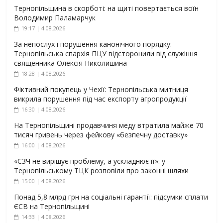
Тернопільщина в скорботі: на щиті повертається воїн
Володимир Паламарчук
19:17 | 4.08.2026
За непослух і порушення канонічного порядку:
Тернопільська єпархія ПЦУ відсторонили від служіння
священника Олексія Николишина
18:28 | 4.08.2026
Фіктивний покупець у Чехії: Тернопільська митниця
викрила порушення під час експорту агропродукції
16:30 | 4.08.2026
На Тернопільщині продавчиня меду втратила майже 70
тисяч гривень через фейкову «безпечну доставку»
16:00 | 4.08.2026
«СЗЧ не вирішує проблему, а ускладнює її»: у
Тернопільському ТЦК розповіли про законні шляхи
15:00 | 4.08.2026
Понад 5,8 млрд грн на соціальні гарантії: підсумки сплати
ЄСВ на Тернопільщині
14:33 | 4.08.2026