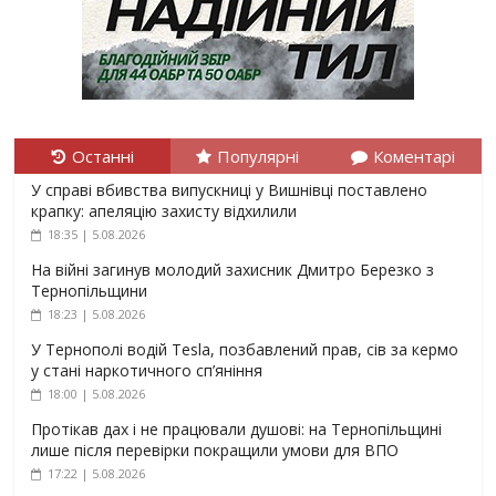
Останні
Популярні
Коментарі
У справі вбивства випускниці у Вишнівці поставлено
крапку: апеляцію захисту відхилили
18:35 | 5.08.2026
На війні загинув молодий захисник Дмитро Березко з
Тернопільщини
18:23 | 5.08.2026
У Тернополі водій Tesla, позбавлений прав, сів за кермо
у стані наркотичного сп’яніння
18:00 | 5.08.2026
Протікав дах і не працювали душові: на Тернопільщині
лише після перевірки покращили умови для ВПО
17:22 | 5.08.2026