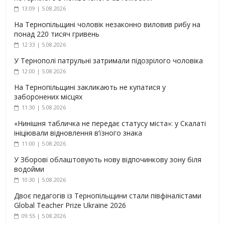
13:09 | 5.08.2026
На Тернопільщині чоловік незаконно виловив рибу на
понад 220 тисяч гривень
12:33 | 5.08.2026
У Тернополі патрульні затримали підозрілого чоловіка
12:00 | 5.08.2026
На Тернопільщині закликають не купатися у
заборонених місцях
11:30 | 5.08.2026
«Нинішня табличка не передає статусу міста»: у Скалаті
ініціювали відновлення в’їзного знака
11:00 | 5.08.2026
У Зборові облаштовують нову відпочинкову зону біля
водойми
10:30 | 5.08.2026
Двоє педагогів із Тернопільщини стали півфіналістами
Global Teacher Prize Ukraine 2026
09:55 | 5.08.2026