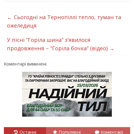
←
Сьогодні на Тернопіллі тепло, туман та
ожеледиця
У пісні “Горіла шина” з’явилося
продовження – “Горіла бочка” (відео)
→
Коментарі вимкнені.
Останні
Популярні
Коментарі