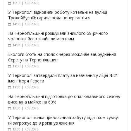
15:11 | 7.08.2026
У Тернополі відновили роботу котельні на вулиці
Тролейбусній: гаряча вода повертається
14:33 | 7.08.2026
На Тернопільщині розшукали зниклого 58-річного
чоловіка: його знайшли мертвим
14:01 | 7.08.2026
Екологи б’ють на сполох через можливе забруднення
Серету на Тернопільщині
13:38 | 7.08.2026
У Тернополі затвердили плату за навчання у ліцеї №21
імені Ігоря Герети
13:00 | 7.08.2026
На Тернопільщині підготовка до опалювального сезону
виконана майже на 60%
12:30 | 7.08.2026
У Тернополі жінка привласнила забуту підлітком сумку:
їй загрожує до 8 років ув’язнення
12:00 | 7.08.2026