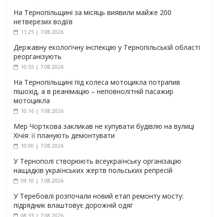
На Тернопільщині за місяць виявили майже 200
нетверезих водіїв
11:25 | 7.08.2026
Державну екологічну інспекцію у Тернопільській області
реорганізують
10:55 | 7.08.2026
На Тернопільщині під колеса мотоцикла потрапив
пішохід, а в реанімацію – неповнолітній пасажир
мотоцикла
10:16 | 7.08.2026
Мер Чорткова закликав не купувати будівлю на вулиці
Хічія: її планують демонтувати
10:00 | 7.08.2026
У Тернополі створюють всеукраїнську організацію
нащадків українських жертв польських репресій
09:10 | 7.08.2026
У Теребовлі розпочали новий етап ремонту мосту:
підрядник влаштовує дорожній одяг
08:33 | 7.08.2026