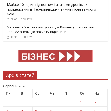
Майже 10 годин під вогнем і атаками дронів: як
поліцейський із Тернопільщини вижив після важкого
бою
08:00 | 6.08.2026
У справі вбивства випускниці у Вишнівці поставлено
крапку: апеляцію захисту відхилили
18:35 | 5.08.2026
Архів статей
Серпень 2026
Пн
Вт
Ср
Чт
Пт
Сб
Нд
1
2
3
4
5
6
7
8
9