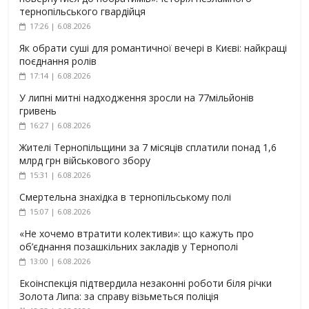
тернопільського гвардійця
17:26 | 6.08.2026
Як обрати суші для романтичної вечері в Києві: найкращі
поєднання ролів
17:14 | 6.08.2026
У липні митні надходження зросли на 77мільйонів
гривень
16:27 | 6.08.2026
Жителі Тернопільщини за 7 місяців сплатили понад 1,6
млрд грн військового збору
15:31 | 6.08.2026
Смертельна знахідка в тернопільському полі
15:07 | 6.08.2026
«Не хочемо втратити колективи»: що кажуть про
об’єднання позашкільних закладів у Тернополі
13:00 | 6.08.2026
Екоінспекція підтвердила незаконні роботи біля річки
Золота Липа: за справу візьметься поліція