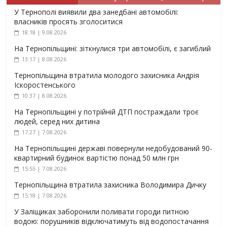
У Тернополі виявили два занедбані автомобілі:
власників просять зголоситися
18:18 | 9.08.2026
На Тернопільщині: зіткнулися три автомобілі, є загиблий
13:17 | 8.08.2026
Тернопільщина втратила молодого захисника Андрія
Іскоростенського
10:37 | 8.08.2026
На Тернопільщині у потрійній ДТП постраждали троє
людей, серед них дитина
17:27 | 7.08.2026
На Тернопільщині державі повернули недобудований 90-
квартирний будинок вартістю понад 50 млн грн
15:55 | 7.08.2026
Тернопільщина втратила захисника Володимира Дичку
15:18 | 7.08.2026
У Заліщиках заборонили поливати городи питною
водою: порушників відключатимуть від водопостачання