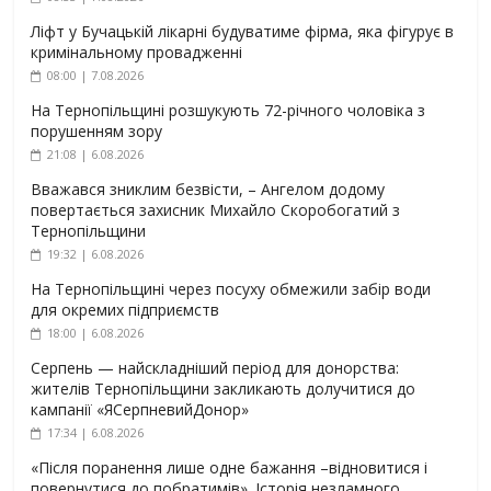
Ліфт у Бучацькій лікарні будуватиме фірма, яка фігурує в
кримінальному провадженні
08:00 | 7.08.2026
На Тернопільщині розшукують 72-річного чоловіка з
порушенням зору
21:08 | 6.08.2026
Вважався зниклим безвісти, – Ангелом додому
повертається захисник Михайло Скоробогатий з
Тернопільщини
19:32 | 6.08.2026
На Тернопільщині через посуху обмежили забір води
для окремих підприємств
18:00 | 6.08.2026
Серпень — найскладніший період для донорства:
жителів Тернопільщини закликають долучитися до
кампанії «ЯСерпневийДонор»
17:34 | 6.08.2026
«Після поранення лише одне бажання –відновитися і
повернутися до побратимів». Історія незламного