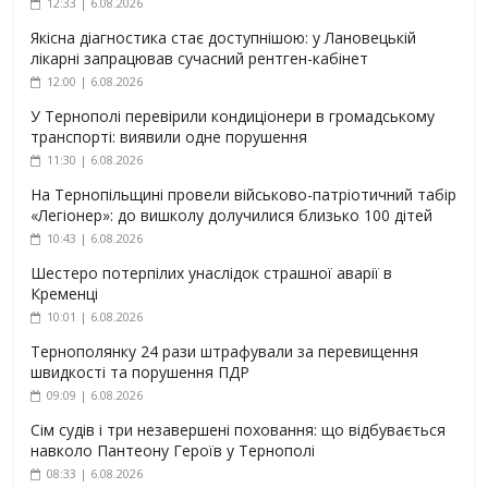
12:33 | 6.08.2026
Якісна діагностика стає доступнішою: у Лановецькій
лікарні запрацював сучасний рентген-кабінет
12:00 | 6.08.2026
У Тернополі перевірили кондиціонери в громадському
транспорті: виявили одне порушення
11:30 | 6.08.2026
На Тернопільщині провели військово-патріотичний табір
«Легіонер»: до вишколу долучилися близько 100 дітей
10:43 | 6.08.2026
Шестеро потерпілих унаслідок страшної аварії в
Кременці
10:01 | 6.08.2026
Тернополянку 24 рази штрафували за перевищення
швидкості та порушення ПДР
09:09 | 6.08.2026
Сім судів і три незавершені поховання: що відбувається
навколо Пантеону Героїв у Тернополі
08:33 | 6.08.2026