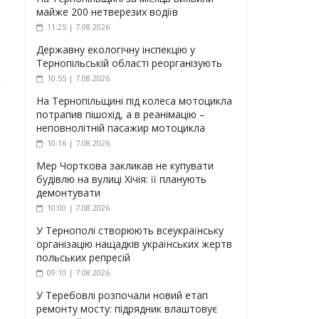
майже 200 нетверезих водіїв
11:25 | 7.08.2026
Державну екологічну інспекцію у
Тернопільській області реорганізують
10:55 | 7.08.2026
На Тернопільщині під колеса мотоцикла
потрапив пішохід, а в реанімацію –
неповнолітній пасажир мотоцикла
10:16 | 7.08.2026
Мер Чорткова закликав не купувати
будівлю на вулиці Хічія: її планують
демонтувати
10:00 | 7.08.2026
У Тернополі створюють всеукраїнську
організацію нащадків українських жертв
польських репресій
09:10 | 7.08.2026
У Теребовлі розпочали новий етап
ремонту мосту: підрядник влаштовує