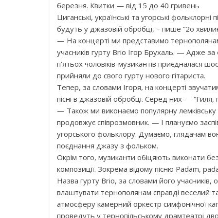
березня. Квитки — від 15 до 40 гривень
Циганські, українські та угорські фольклорні 
будуть у джазовій обробці, – пише “2о хвилин
— На концерті ми представимо тернополянам
учасників гурту Brio Ігор Брухаль. — Адже за
п’ятьох чоловіків-музикантів приєдналася шос
прийняли до свого гурту нового гітариста.
Тепер, за словами Ігоря, на концерті звучатим
пісні в джазовій обробці. Серед них — “Гиля, гу
— Також ми виконаємо популярну лемківську 
продовжує співрозмовник. — І плануємо заспів
угорського фольклору. Думаємо, глядачам в
поєднання джазу з фольком.
Окрім того, музиканти обіцяють виконати бе
композиції. Зокрема відому пісню Padam, pad
Назва гурту Brio, за словами його учасників,
влаштувати тернополянам справді веселий та
атмосферу камерний оркестр симфонічної капе
проведуть у тернопільському драмтеатрі дв