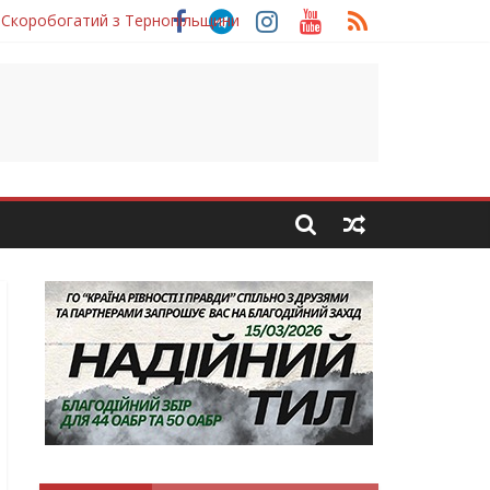
 Скоробогатий з Тернопільщини