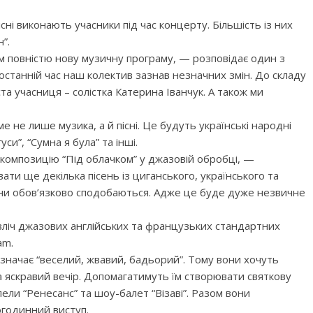
пісні виконають учасники під час концерту. Більшість із них
”.
 повністю нову музичну програму, — розповідає один з
 останній час наш колектив зазнав незначних змін. До складу
та учасниця – солістка Катерина Іванчук. А також ми
е не лише музика, а й пісні. Це будуть українські народні
си”, “Сумна я була” та інші.
композицію “Під облачком” у джазовій обробці, —
ати ще декілька пісень із циганського, українського та
они обов’язково сподобаються. Адже це буде дуже незвичне
зліч джазових англійських та французьких стандартних
am.
 означає “веселий, жвавий, бадьорий”. Тому вони хочуть
 яскравий вечір. Допомагатимуть їм створювати святкову
ли “Ренесанс” та шоу-балет “Візаві”. Разом вони
огодинний виступ.