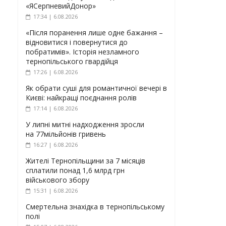
«ЯСерпневийДонор»
17:34 | 6.08.2026
«Після поранення лише одне бажання –
відновитися і повернутися до
побратимів». Історія незламного
тернопільського гвардійця
17:26 | 6.08.2026
Як обрати суші для романтичної вечері в
Києві: найкращі поєднання ролів
17:14 | 6.08.2026
У липні митні надходження зросли
на 77мільйонів гривень
16:27 | 6.08.2026
Жителі Тернопільщини за 7 місяців
сплатили понад 1,6 млрд грн
військового збору
15:31 | 6.08.2026
Смертельна знахідка в тернопільському
полі