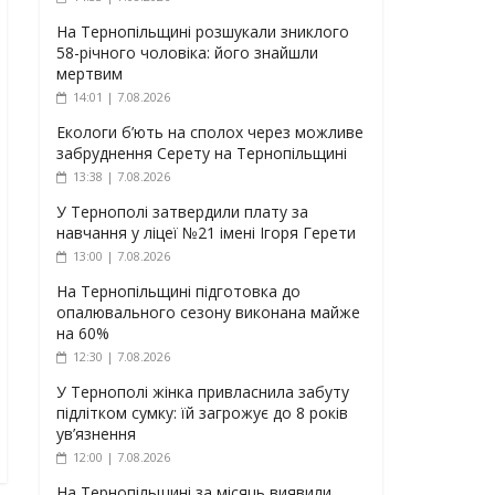
На Тернопільщині розшукали зниклого
58-річного чоловіка: його знайшли
мертвим
14:01 | 7.08.2026
Екологи б’ють на сполох через можливе
забруднення Серету на Тернопільщині
13:38 | 7.08.2026
У Тернополі затвердили плату за
навчання у ліцеї №21 імені Ігоря Герети
13:00 | 7.08.2026
На Тернопільщині підготовка до
опалювального сезону виконана майже
на 60%
12:30 | 7.08.2026
У Тернополі жінка привласнила забуту
підлітком сумку: їй загрожує до 8 років
ув’язнення
12:00 | 7.08.2026
На Тернопільщині за місяць виявили