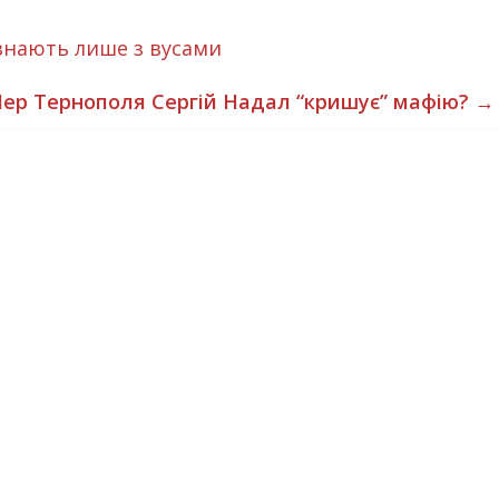
знають лише з вусами
ер Тернополя Сергій Надал “кришує” мафію?
→