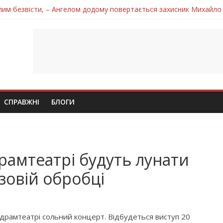
лим безвісти, – Ангелом додому повертається захисник Михайло
ув молодий захисник Дмитро Березко з Тернопільщини
 втратила захисника Володимира Вельму
нопільщини Петро Федів повертається до рідного дому «на щиті»
 втратила захисника Володимира Дичку
СПРАВЖНІ
БЛОГИ
рамтеатрі будуть лунати
азовій обробці
 драмтеатрі сольний концерт. Відбудеться виступ 20