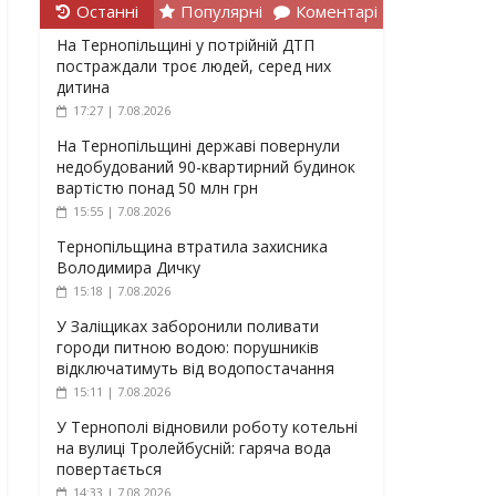
Останні
Популярні
Коментарі
На Тернопільщині у потрійній ДТП
постраждали троє людей, серед них
дитина
17:27 | 7.08.2026
На Тернопільщині державі повернули
недобудований 90-квартирний будинок
вартістю понад 50 млн грн
15:55 | 7.08.2026
Тернопільщина втратила захисника
Володимира Дичку
15:18 | 7.08.2026
У Заліщиках заборонили поливати
городи питною водою: порушників
відключатимуть від водопостачання
15:11 | 7.08.2026
У Тернополі відновили роботу котельні
на вулиці Тролейбусній: гаряча вода
повертається
14:33 | 7.08.2026