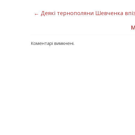
←
Деякі тернополяни Шевченка впі
М
Коментарі вимкнені.