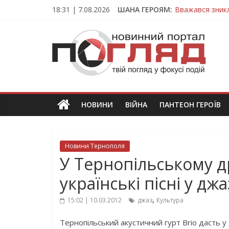
Skip
18:31 | 7.08.2026
ШАНА ГЕРОЯМ:
Вважався зник
to
На війні загин
content
ПОГЛЯД
Тернопільщина
Захисник з Тер
Тернопільщина
Новини
Тернополя.
Тернопільські
новини
НОВИНИ
ВІЙНА
ПАНТЕОН ГЕРОЇВ
та
події
Новини Тернополя
У Тернопільському д
українські пісні у дж
,
15:02 | 10.03.2012
джаз
Культура
Тернопільський акустичний гурт Brio дасть у