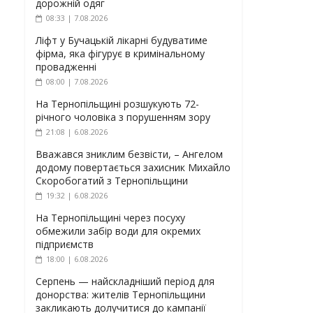
дорожній одяг
08:33 | 7.08.2026
Ліфт у Бучацькій лікарні будуватиме
фірма, яка фігурує в кримінальному
провадженні
08:00 | 7.08.2026
На Тернопільщині розшукують 72-
річного чоловіка з порушенням зору
21:08 | 6.08.2026
Вважався зниклим безвісти, – Ангелом
додому повертається захисник Михайло
Скоробогатий з Тернопільщини
19:32 | 6.08.2026
На Тернопільщині через посуху
обмежили забір води для окремих
підприємств
18:00 | 6.08.2026
Серпень — найскладніший період для
донорства: жителів Тернопільщини
закликають долучитися до кампанії