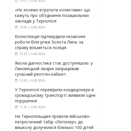
15:07 | 6.08.2026
«Не хочемо втратити колективи»: що
кажуть про об’єднання позашкільних
закладів у Тернополі
13:00 | 6.08.2026
Екоінспекція підтвердила незаконні
роботи біля річки Золота Липа: за
справу візьметься поліція
12:33 | 6.08.2026
Якісна діагностика стає доступнішою: у
Лановецькій лікарні запрацював
сучасний рентген-кабінет
12:00 | 6.08.2026
У Тернополі перевірили кондиціонери в
громадському транспорті: виявили одне
порушення
11:30 | 6.08.2026
На Тернопільщині провели військово-
патріотичний табір «Легіонер»: до
вишколу долучилися близько 100 дітей