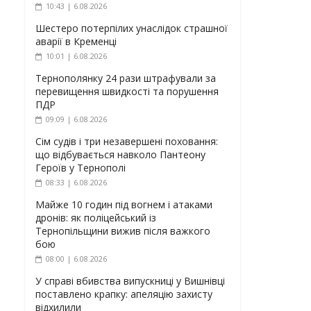
10:43 | 6.08.2026
Шестеро потерпілих унаслідок страшної
аварії в Кременці
10:01 | 6.08.2026
Тернополянку 24 рази штрафували за
перевищення швидкості та порушення
ПДР
09:09 | 6.08.2026
Сім судів і три незавершені поховання:
що відбувається навколо Пантеону
Героїв у Тернополі
08:33 | 6.08.2026
Майже 10 годин під вогнем і атаками
дронів: як поліцейський із
Тернопільщини вижив після важкого
бою
08:00 | 6.08.2026
У справі вбивства випускниці у Вишнівці
поставлено крапку: апеляцію захисту
відхилили