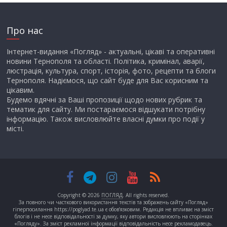
Про нас
Інтернет-видання «Погляд» - актуальні, цікаві та оперативні
новини Тернополя та області. Політика, кримінал, аварії,
люстрація, культура, спорт, історія, фото, рецепти та блоги
Тернополя. Надіємося, що сайт буде для Вас корисним та
цікавим.
Будемо вдячні за Ваші пропозиції щодо нових рубрик та
тематик для сайту. Ми постараємося відшукати потрібну
інформацію. Також висловлюйте власні думки про події у
місті.
Copyright © 2026
ПОГЛЯД
. All rights reserved.
За повного чи часткового використання текстів та зображень сайту «Погляд»
гіперпосилання https://poglyad.te.ua є обов’язковим. Редакція не впливає на зміст
блогів і не несе відповідальності за думку, яку автори висловлюють на сторінках
«Погляду». За зміст рекламної інформації відповідальність несе рекламодавець.