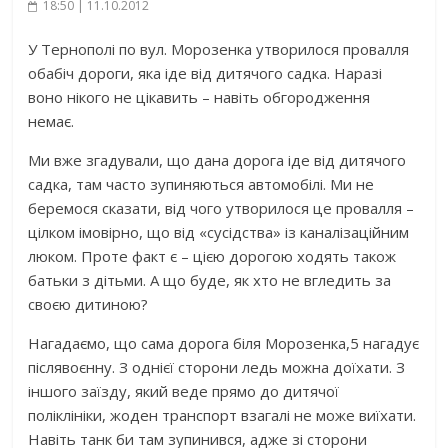
18:50 | 11.10.2012
У Тернополі по вул. Морозенка утворилося провалля
обабіч дороги, яка іде від дитячого садка. Наразі
воно нікого не цікавить – навіть обгородження
немає.
Ми вже згадували, що дана дорога іде від дитячого
садка, там часто зупиняються автомобілі. Ми не
беремося сказати, від чого утворилося це провалля –
цілком імовірно, що від «сусідства» із каналізаційним
люком. Проте факт є – цією дорогою ходять також
батьки з дітьми. А що буде, як хто не вгледить за
своєю дитиною?
Нагадаємо, що сама дорога біля Морозенка,5 нагадує
післявоєнну. З однієї сторони ледь можна доїхати. З
іншого заїзду, який веде прямо до дитячої
поліклініки, жоден транспорт взагалі не може виїхати.
Навіть танк би там зупинився, адже зі сторони