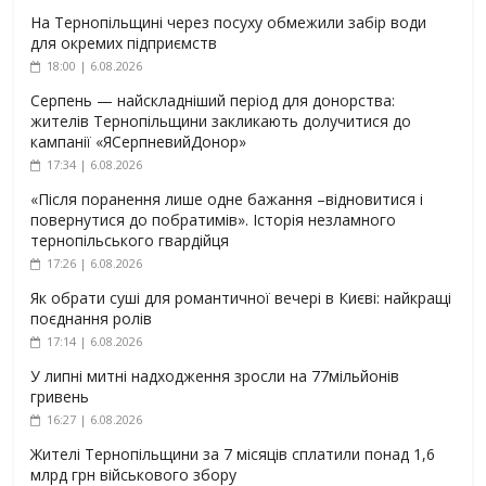
На Тернопільщині через посуху обмежили забір води
для окремих підприємств
18:00 | 6.08.2026
Серпень — найскладніший період для донорства:
жителів Тернопільщини закликають долучитися до
кампанії «ЯСерпневийДонор»
17:34 | 6.08.2026
«Після поранення лише одне бажання –відновитися і
повернутися до побратимів». Історія незламного
тернопільського гвардійця
17:26 | 6.08.2026
Як обрати суші для романтичної вечері в Києві: найкращі
поєднання ролів
17:14 | 6.08.2026
У липні митні надходження зросли на 77мільйонів
гривень
16:27 | 6.08.2026
Жителі Тернопільщини за 7 місяців сплатили понад 1,6
млрд грн військового збору