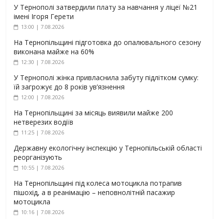
У Тернополі затвердили плату за навчання у ліцеї №21
імені Ігоря Герети
13:00 | 7.08.2026
На Тернопільщині підготовка до опалювального сезону
виконана майже на 60%
12:30 | 7.08.2026
У Тернополі жінка привласнила забуту підлітком сумку:
їй загрожує до 8 років ув’язнення
12:00 | 7.08.2026
На Тернопільщині за місяць виявили майже 200
нетверезих водіїв
11:25 | 7.08.2026
Державну екологічну інспекцію у Тернопільській області
реорганізують
10:55 | 7.08.2026
На Тернопільщині під колеса мотоцикла потрапив
пішохід, а в реанімацію – неповнолітній пасажир
мотоцикла
10:16 | 7.08.2026