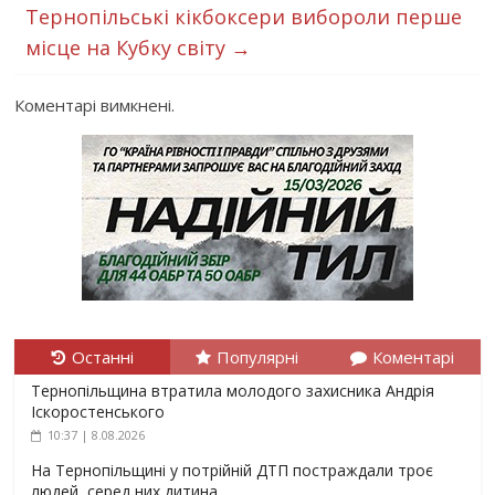
Тернопільські кікбоксери вибороли перше
місце на Кубку світу
→
Коментарі вимкнені.
Останні
Популярні
Коментарі
Тернопільщина втратила молодого захисника Андрія
Іскоростенського
10:37 | 8.08.2026
На Тернопільщині у потрійній ДТП постраждали троє
людей, серед них дитина