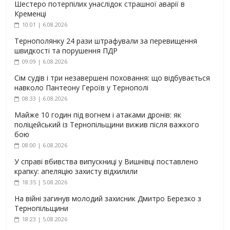
Шестеро потерпілих унаслідок страшної аварії в
Кременці
10:01 | 6.08.2026
Тернополянку 24 рази штрафували за перевищення
швидкості та порушення ПДР
09:09 | 6.08.2026
Сім судів і три незавершені поховання: що відбувається
навколо Пантеону Героїв у Тернополі
08:33 | 6.08.2026
Майже 10 годин під вогнем і атаками дронів: як
поліцейський із Тернопільщини вижив після важкого
бою
08:00 | 6.08.2026
У справі вбивства випускниці у Вишнівці поставлено
крапку: апеляцію захисту відхилили
18:35 | 5.08.2026
На війні загинув молодий захисник Дмитро Березко з
Тернопільщини
18:23 | 5.08.2026