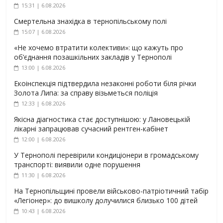
15:31 | 6.08.2026
Смертельна знахідка в тернопільському полі
15:07 | 6.08.2026
«Не хочемо втратити колективи»: що кажуть про
об’єднання позашкільних закладів у Тернополі
13:00 | 6.08.2026
Екоінспекція підтвердила незаконні роботи біля річки
Золота Липа: за справу візьметься поліція
12:33 | 6.08.2026
Якісна діагностика стає доступнішою: у Лановецькій
лікарні запрацював сучасний рентген-кабінет
12:00 | 6.08.2026
У Тернополі перевірили кондиціонери в громадському
транспорті: виявили одне порушення
11:30 | 6.08.2026
На Тернопільщині провели військово-патріотичний табір
«Легіонер»: до вишколу долучилися близько 100 дітей
10:43 | 6.08.2026