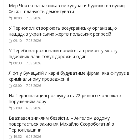
Мер Чорткова закликав не купувати будівлю на вулиці
Хічія: її планують демонтувати
10:00 | 7.08.2026
У Тернополі створюють всеукраїнську організацію
нащадків українських жертв польських репресій
09:10 | 7.08.2026
У Теребовлі розпочали новий етап ремонту мосту:
підрядник влаштовує дорожній одяг
08:33 | 7.08.2026
Ліфт у Бучацькій лікарні будуватиме фірма, яка фігурує в
кримінальному провадженні
08:00 | 7.08.2026
На Тернопільщині розшукують 72-річного чоловіка з
порушенням зору
21:08 | 6.08.2026
Вважався зниклим безвісти, – Ангелом додому
повертається захисник Михайло Скоробогатий з
Тернопільщини
19:32 | 6.08.2026