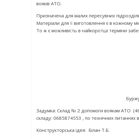
вояків АТО.
Призначена для малих пересувних підрозділів
Матеріали для її виготовлення є в кожному міст
То ж є можливість в найкоротші терміни заб
Буржу
Задумка: Склад № 2 допомоги воякам АТО (460
складу: 0685874553 , по технічних питаннях
Конструкторська ідея: Білан Т.Б.