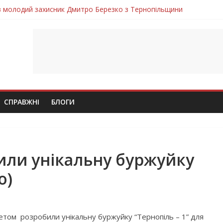
ув молодий захисник Дмитро Березко з Тернопільщини
 втратила захисника Володимира Вельму
нопільщини Петро Федів повертається до рідного дому «на щиті»
в скорботі: на щиті повертається воїн Володимир Паламарчук
лим безвісти, – Ангелом додому повертається захисник Михайло
СПРАВЖНІ
БЛОГИ
или унікальну буржуйку
о)
тетом розробили унікальну буржуйку “Тернопіль – 1” для