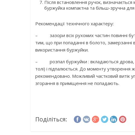
Після встановлення ручок, визначається мі
буржуйка компактна та більш-зручна для 
Рекомендації технічного характеру:
– зазори всіх рухомих частин повинні бути 
тим, що при попаданні в болото, замерзанні 
використання буржуйки.
– розпал буржуйки : вкладаються дрова, п
толі) і підпалюється. До моменту утворення 
рекомендовано. Можливий частковий витік уг
згорання в приміщення не попадають.
Поділіться: