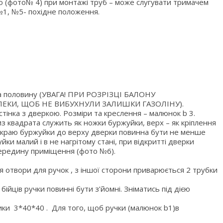
о (фото№ 4) при монтажі труб – може слугувати тримачем
№1, №5- похідне положення.
на половину (УВАГА! ПРИ РОЗРІЗЦІ БАЛОНУ
ЕКИ, ЩОБ НЕ ВИБУХНУЛИ ЗАЛИШКИ ГАЗОЛІНУ).
стінка з дверкою. Розміри та креслення – малюнок b 3.
з квадрата служить як ножки буржуйки, верх – як кріплення
 краю буржуйки до верху дверки повинна бути не менше
йки малий і в не нагрітому стані, при відкритті дверки
ередину приміщення (фото №6).
 отвори для ручок , з іншої сторони приварюється 2 трубки
бійців ручки повинні бути з’йомні. Зніматись під дією
ки 3*40*40 . Для того, щоб ручки (малюнок b1)в