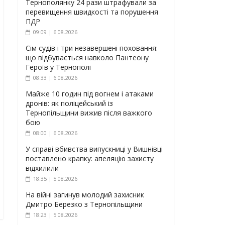
Тернополянку 24 рази штрафували за
перевищення швидкості та порушення
ПДР
09:09 | 6.08.2026
Сім судів і три незавершені поховання:
що відбувається навколо Пантеону
Героїв у Тернополі
08:33 | 6.08.2026
Майже 10 годин під вогнем і атаками
дронів: як поліцейський із
Тернопільщини вижив після важкого
бою
08:00 | 6.08.2026
У справі вбивства випускниці у Вишнівці
поставлено крапку: апеляцію захисту
відхилили
18:35 | 5.08.2026
На війні загинув молодий захисник
Дмитро Березко з Тернопільщини
18:23 | 5.08.2026