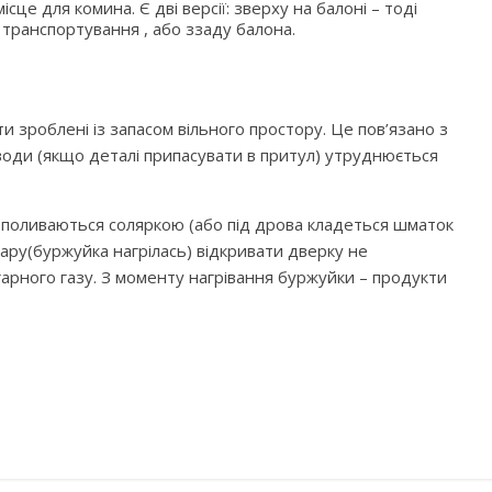
сце для комина. Є дві версії: зверху на балоні – тоді
транспортування , або ззаду балона.
зроблені із запасом вільного простору. Це пов’язано з
води (якщо деталі припасувати в притул) утруднюється
оливаються соляркою (або під дрова кладеться шматок
жару(буржуйка нагрілась) відкривати дверку не
арного газу. З моменту нагрівання буржуйки – продукти