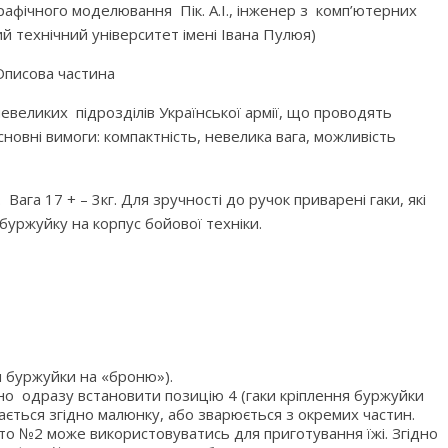
рафічного моделювання Пік. А.І., інженер з комп’ютерних
й технічний університет імені Івана Пулюя)
Описова частина
великих підрозділів Української армії, що проводять
сновні вимоги: компактність, невелика вага, можливість
 Вага 17 + – 3кг. Для зручності до ручок приварені гаки, які
 буржуйку на корпус бойової техніки.
я буржуйки на «броню»).
бно одразу встановити позицію 4 (гаки кріплення буржуйки
нається згідно малюнку, або зварюється з окремих частин.
ото №2 може використовуватись для приготування їжі. Згідно