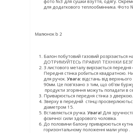
фото №3 для сушки взуття, одягу. Окрем
для додаткового теплообмінника. Фото 
Малюнок b 2
Балон побутовий газовий розрізається 
ДОТРИМУЙТЕСЬ ПРАВИЛ ТЕХНІКИ БЕЗП
З листового металу вирізається передня 
Передня стінка робиться квадратною. Ни
для ручок.
Увага:
відстань від верхнього
90мм. Це пов’язано з тим, що об’єм буржу
продукти згоряння можуть попадати в с
Приварюється передня стінка з дверкою.
Зверху в передній стінці просверлюються
діаметром 15.
Вставляється ручка.
Увага!
Для зручності 
фізичної сили здорового чоловіка.
До половини балону приварюються кутни
горизонтальному положенні мали упор .