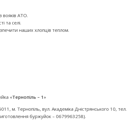
 вояків АТО.
і та селі.
езпечити наших хлопців теплом.
йка «
Тернопіль – 1
»
11, м. Тернопіль, вул. Академіка Дністрянського 10, тел.
 виготовлення буржуйок – 0679963258).