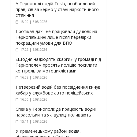
У Тернополі водій Tesla, позбавлений
прав, сів за кермо у стані наркотичного
сп’яніння
18:00 | 5.08.2026
Протікав дах і не працювали душові: на
Тернопільщині лише після перевірки
покращили умови для ВПО
17:22 | 5.08.2026
«Щодня надходять скарги»: у громаді під
Тернополем просять поліцію посилити
контроль за мотоциклістами
16:38 | 5.08.2026
Нетверезий водій без посвідчення кинув
хабар у службове авто поліцейських
16:00 | 5.08.2026
Спека у Тернополі: де працюють водні
парасольки та які вулиці поливають
15:11 | 5.08.2026
У Кременецькому районі водія,
підозрюваного в наїзді на