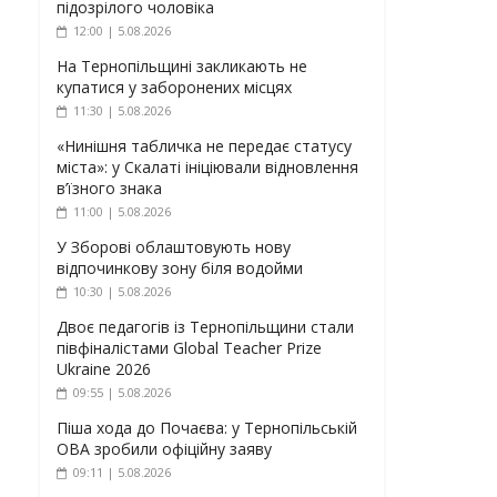
підозрілого чоловіка
12:00 | 5.08.2026
На Тернопільщині закликають не
купатися у заборонених місцях
11:30 | 5.08.2026
«Нинішня табличка не передає статусу
міста»: у Скалаті ініціювали відновлення
в’їзного знака
11:00 | 5.08.2026
У Зборові облаштовують нову
відпочинкову зону біля водойми
10:30 | 5.08.2026
Двоє педагогів із Тернопільщини стали
півфіналістами Global Teacher Prize
Ukraine 2026
09:55 | 5.08.2026
Піша хода до Почаєва: у Тернопільській
ОВА зробили офіційну заяву
09:11 | 5.08.2026