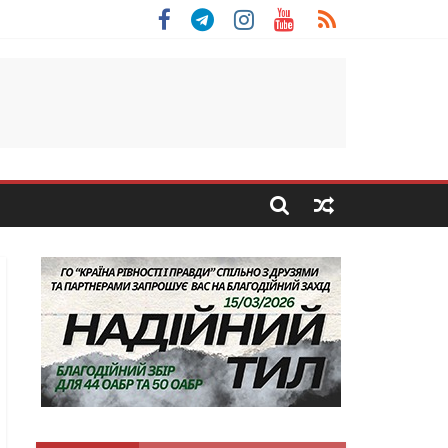
 Скоробогатий з Тернопільщини