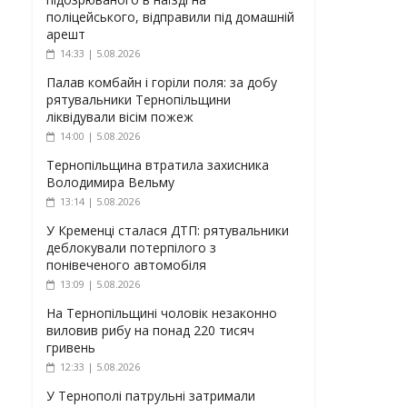
поліцейського, відправили під домашній
арешт
14:33 | 5.08.2026
Палав комбайн і горіли поля: за добу
рятувальники Тернопільщини
ліквідували вісім пожеж
14:00 | 5.08.2026
Тернопільщина втратила захисника
Володимира Вельму
13:14 | 5.08.2026
У Кременці сталася ДТП: рятувальники
деблокували потерпілого з
понівеченого автомобіля
13:09 | 5.08.2026
На Тернопільщині чоловік незаконно
виловив рибу на понад 220 тисяч
гривень
12:33 | 5.08.2026
У Тернополі патрульні затримали