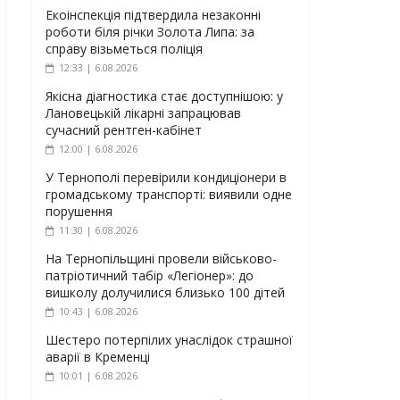
Екоінспекція підтвердила незаконні
роботи біля річки Золота Липа: за
справу візьметься поліція
12:33 | 6.08.2026
Якісна діагностика стає доступнішою: у
Лановецькій лікарні запрацював
сучасний рентген-кабінет
12:00 | 6.08.2026
У Тернополі перевірили кондиціонери в
громадському транспорті: виявили одне
порушення
11:30 | 6.08.2026
На Тернопільщині провели військово-
патріотичний табір «Легіонер»: до
вишколу долучилися близько 100 дітей
10:43 | 6.08.2026
Шестеро потерпілих унаслідок страшної
аварії в Кременці
10:01 | 6.08.2026