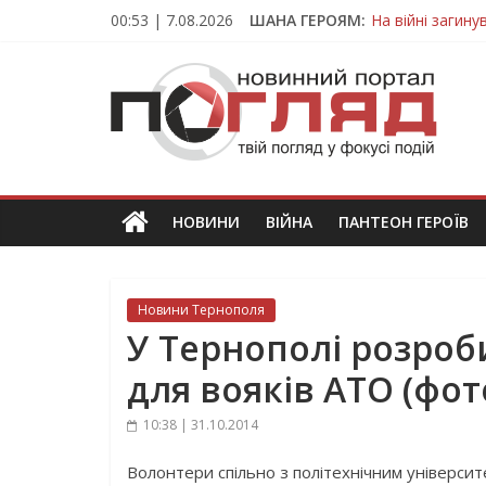
Skip
00:53 | 7.08.2026
ШАНА ГЕРОЯМ:
На війні загин
to
Тернопільщина
content
ПОГЛЯД
Захисник з Тер
Тернопільщина 
Вважався зник
Новини
Тернополя.
Тернопільські
новини
НОВИНИ
ВІЙНА
ПАНТЕОН ГЕРОЇВ
та
події
Новини Тернополя
У Тернополі розроб
для вояків АТО (фот
10:38 | 31.10.2014
Волонтери спільно з політехнічним універси