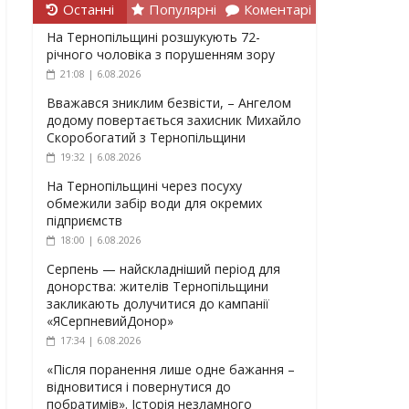
Останні
Популярні
Коментарі
На Тернопільщині розшукують 72-
річного чоловіка з порушенням зору
21:08 | 6.08.2026
Вважався зниклим безвісти, – Ангелом
додому повертається захисник Михайло
Скоробогатий з Тернопільщини
19:32 | 6.08.2026
На Тернопільщині через посуху
обмежили забір води для окремих
підприємств
18:00 | 6.08.2026
Серпень — найскладніший період для
донорства: жителів Тернопільщини
закликають долучитися до кампанії
«ЯСерпневийДонор»
17:34 | 6.08.2026
«Після поранення лише одне бажання –
відновитися і повернутися до
побратимів». Історія незламного