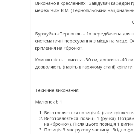
Виконано в кресленнях : Завідувач кафедри г
мереж Чиж В.М. (Тернопільський національни
Буржуйка «Тернопіль – 1» передбачена для не
систематичні пересування з місця на місце. О
кріплення на «броню».
Компактність : висота -30 см, довжина -40 см.
дозволяють (навіть в гарячому стані) кріпити
Технічне виконання:
Малюнок b 1
Виготовляється позиція 4 (гаки кріпленн
Виготовляється позиції 1 (ручка). Потрі
на «броню»). Після цього позиція 1 виги
Позиція 3 має рухому частину . Згідно ф