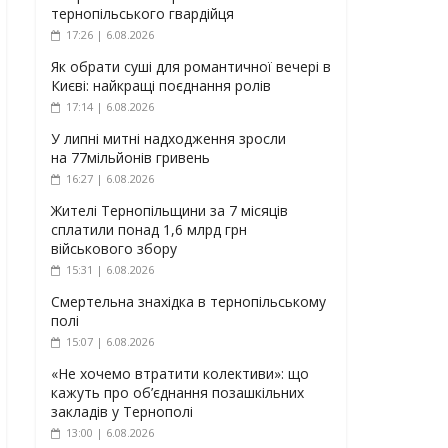
тернопільського гвардійця
17:26 | 6.08.2026
Як обрати суші для романтичної вечері в
Києві: найкращі поєднання ролів
17:14 | 6.08.2026
У липні митні надходження зросли
на 77мільйонів гривень
16:27 | 6.08.2026
Жителі Тернопільщини за 7 місяців
сплатили понад 1,6 млрд грн
військового збору
15:31 | 6.08.2026
Смертельна знахідка в тернопільському
полі
15:07 | 6.08.2026
«Не хочемо втратити колективи»: що
кажуть про об’єднання позашкільних
закладів у Тернополі
13:00 | 6.08.2026