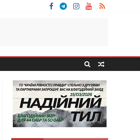
 Скоробогатий з Тернопільщини