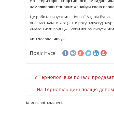
На території спортивного майданчика 
намалювали стінопис «Знайди свою план
Це робота випускників гімназії Андрія Буняка
Анастасії Камінської (2016 року випуску). М
«Маленький принц». Таким чином випускники з
Квітослава Вінчук.
Поділіться:
←
У Тернополі вже почали продава
На Тернопільщині поліція допом
Коментарі вимкнені.