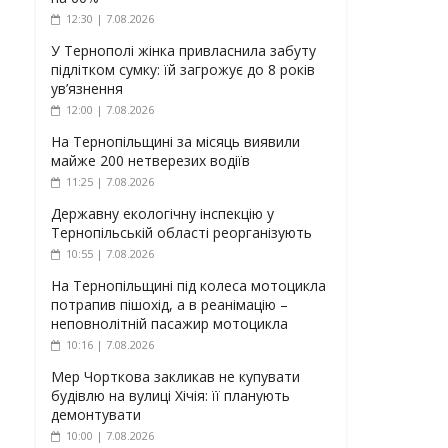
12:30 | 7.08.2026
У Тернополі жінка привласнила забуту
підлітком сумку: їй загрожує до 8 років
ув’язнення
12:00 | 7.08.2026
На Тернопільщині за місяць виявили
майже 200 нетверезих водіїв
11:25 | 7.08.2026
Державну екологічну інспекцію у
Тернопільській області реорганізують
10:55 | 7.08.2026
На Тернопільщині під колеса мотоцикла
потрапив пішохід, а в реанімацію –
неповнолітній пасажир мотоцикла
10:16 | 7.08.2026
Мер Чорткова закликав не купувати
будівлю на вулиці Хічія: її планують
демонтувати
10:00 | 7.08.2026