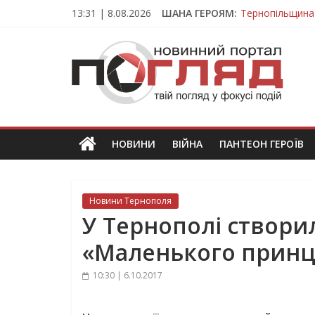
Skip
13:31 | 8.08.2026
ШАНА ГЕРОЯМ:
Тернопільщина
to
Вважався зник
content
ПОГЛЯД
На війні загин
Тернопільщина
Тернопільщина 
Новини
Тернополя.
Тернопільські
новини
НОВИНИ
ВІЙНА
ПАНТЕОН ГЕРОЇВ
та
події
Новини Тернополя
У Тернополі створи
«Маленького принц
10:30 | 6.10.2017