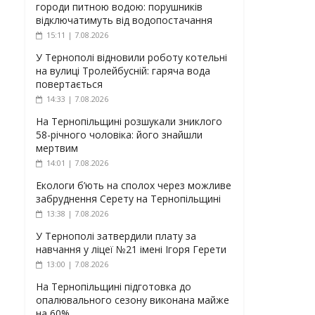
городи питною водою: порушників
відключатимуть від водопостачання
15:11 | 7.08.2026
У Тернополі відновили роботу котельні
на вулиці Тролейбусній: гаряча вода
повертається
14:33 | 7.08.2026
На Тернопільщині розшукали зниклого
58-річного чоловіка: його знайшли
мертвим
14:01 | 7.08.2026
Екологи б’ють на сполох через можливе
забруднення Серету на Тернопільщині
13:38 | 7.08.2026
У Тернополі затвердили плату за
навчання у ліцеї №21 імені Ігоря Герети
13:00 | 7.08.2026
На Тернопільщині підготовка до
опалювального сезону виконана майже
на 60%