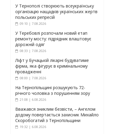
У Тернополі створюють всеукраїнську
організацію нащадків українських жертв
польських репресій
09:10 | 7.08.2026
У Теребовлі розпочали новий етап
ремонту мосту: підрядник влаштовує
дорожній одяг
08:33 | 7.08.2026
Ліфт у Бучацькій лікарні будуватиме
фірма, яка фігурує в кримінальному
провадженні
08:00 | 7.08.2026
На Тернопільщині розшукують 72-
річного чоловіка з порушенням зору
21:08 | 6.08.2026
Вважався зниклим безвісти, – Ангелом
додому повертається захисник Михайло
Скоробогатий з Тернопільщини
19:32 | 6.08.2026