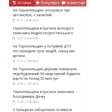
Останні
Популярні
Коментарі
На Тернопільщині: зіткнулися три
автомобілі, є загиблий
13:17 | 8.08.2026
Тернопільщина втратила молодого
захисника Андрія Іскоростенського
10:37 | 8.08.2026
На Тернопільщині у потрійній ДТП
постраждали троє людей, серед них
дитина
17:27 | 7.08.2026
На Тернопільщині державі повернули
недобудований 90-квартирний будинок
вартістю понад 50 млн грн
15:55 | 7.08.2026
Тернопільщина втратила захисника
Володимира Дичку
15:18 | 7.08.2026
У Заліщиках заборонили поливати