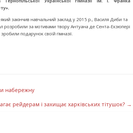
Тернопільської Української гімназії ім. І. Франка
ету».
, який закінчив навчальний заклад у 2015 р., Василя Диби та
урал розробили за мотивами твору Антуана де Сента-Екзюпері
робили подарунок своїй гімназії.
ти набережну
агає рейдерам і захищає харківських тітушок?
→