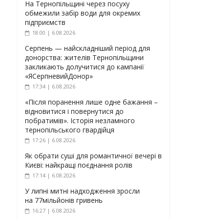
На Тернопільщині через посуху
обмежили забір води для окремих
підприємств
18:00 | 6.08.2026
Серпень — найскладніший період для
донорства: жителів Тернопільщини
закликають долучитися до кампанії
«ЯСерпневийДонор»
17:34 | 6.08.2026
«Після поранення лише одне бажання –
відновитися і повернутися до
побратимів». Історія незламного
тернопільського гвардійця
17:26 | 6.08.2026
Як обрати суші для романтичної вечері в
Києві: найкращі поєднання ролів
17:14 | 6.08.2026
У липні митні надходження зросли
на 77мільйонів гривень
16:27 | 6.08.2026