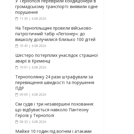
У Тернополі перевірили кондиціонери в
громадському транспорті: виявили одне
порушення
11:30 | 6.08.2026
На Тернопільщині провели військово-
патріотичний табір «Легіонер»: до
вишколу долучилися близько 100 дітей
10:43 | 6.08.2026
Шестеро потерпілих унаслідок страшної
аварії в Кременці
10:01 | 6.08.2026
Тернополянку 24 рази штрафували за
перевищення швидкості та порушення
ПДР
09:09 | 6.08.2026
Сім судів і три незавершені поховання:
що відбувається навколо Пантеону
Героїв у Тернополі
08:33 | 6.08.2026
Майже 10 годин під вогнем і атаками