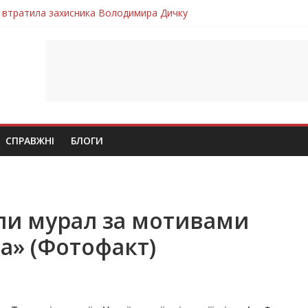
 втратила захисника Володимира Дичку
лим безвісти, – Ангелом додому повертається захисник Михайло
ув молодий захисник Дмитро Березко з Тернопільщини
 втратила захисника Володимира Вельму
втратила молодого захисника Андрія Іскоростенського
СПРАВЖНІ
БЛОГИ
ли мурал за мотивами
а» (Фотофакт)