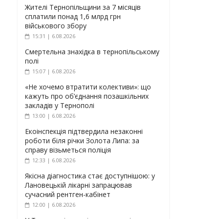
Жителі Тернопільщини за 7 місяців
сплатили понад 1,6 млрд грн
військового збору
15:31 | 6.08.2026
Смертельна знахідка в тернопільському
полі
15:07 | 6.08.2026
«Не хочемо втратити колективи»: що
кажуть про об’єднання позашкільних
закладів у Тернополі
13:00 | 6.08.2026
Екоінспекція підтвердила незаконні
роботи біля річки Золота Липа: за
справу візьметься поліція
12:33 | 6.08.2026
Якісна діагностика стає доступнішою: у
Лановецькій лікарні запрацював
сучасний рентген-кабінет
12:00 | 6.08.2026