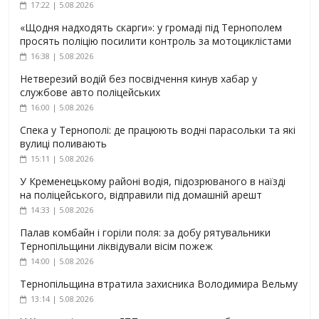
17:22 | 5.08.2026
«Щодня надходять скарги»: у громаді під Тернополем
просять поліцію посилити контроль за мотоциклістами
16:38 | 5.08.2026
Нетверезий водій без посвідчення кинув хабар у
службове авто поліцейських
16:00 | 5.08.2026
Спека у Тернополі: де працюють водні парасольки та які
вулиці поливають
15:11 | 5.08.2026
У Кременецькому районі водія, підозрюваного в наїзді
на поліцейського, відправили під домашній арешт
14:33 | 5.08.2026
Палав комбайн і горіли поля: за добу рятувальники
Тернопільщини ліквідували вісім пожеж
14:00 | 5.08.2026
Тернопільщина втратила захисника Володимира Вельму
13:14 | 5.08.2026