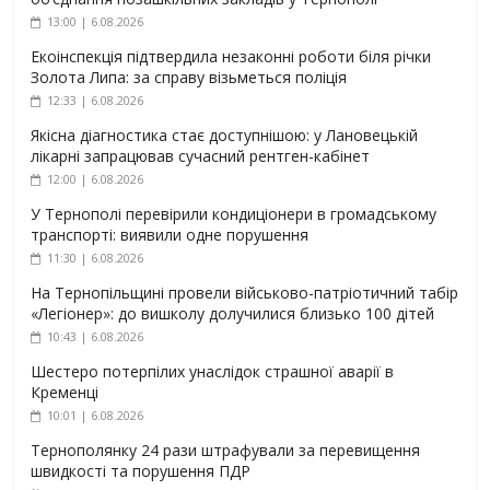
13:00 | 6.08.2026
Екоінспекція підтвердила незаконні роботи біля річки
Золота Липа: за справу візьметься поліція
12:33 | 6.08.2026
Якісна діагностика стає доступнішою: у Лановецькій
лікарні запрацював сучасний рентген-кабінет
12:00 | 6.08.2026
У Тернополі перевірили кондиціонери в громадському
транспорті: виявили одне порушення
11:30 | 6.08.2026
На Тернопільщині провели військово-патріотичний табір
«Легіонер»: до вишколу долучилися близько 100 дітей
10:43 | 6.08.2026
Шестеро потерпілих унаслідок страшної аварії в
Кременці
10:01 | 6.08.2026
Тернополянку 24 рази штрафували за перевищення
швидкості та порушення ПДР