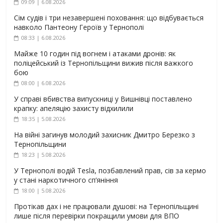
09:09 | 6.08.2026
Сім судів і три незавершені поховання: що відбувається
навколо Пантеону Героїв у Тернополі
08:33 | 6.08.2026
Майже 10 годин під вогнем і атаками дронів: як
поліцейський із Тернопільщини вижив після важкого
бою
08:00 | 6.08.2026
У справі вбивства випускниці у Вишнівці поставлено
крапку: апеляцію захисту відхилили
18:35 | 5.08.2026
На війні загинув молодий захисник Дмитро Березко з
Тернопільщини
18:23 | 5.08.2026
У Тернополі водій Tesla, позбавлений прав, сів за кермо
у стані наркотичного сп’яніння
18:00 | 5.08.2026
Протікав дах і не працювали душові: на Тернопільщині
лише після перевірки покращили умови для ВПО