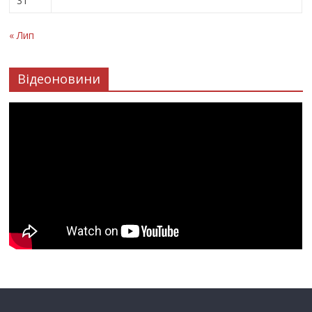
31
« Лип
Відеоновини