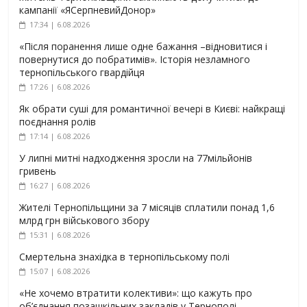
кампанії «ЯСерпневийДонор»
17:34 | 6.08.2026
«Після поранення лише одне бажання –відновитися і
повернутися до побратимів». Історія незламного
тернопільського гвардійця
17:26 | 6.08.2026
Як обрати суші для романтичної вечері в Києві: найкращі
поєднання ролів
17:14 | 6.08.2026
У липні митні надходження зросли на 77мільйонів
гривень
16:27 | 6.08.2026
Жителі Тернопільщини за 7 місяців сплатили понад 1,6
млрд грн військового збору
15:31 | 6.08.2026
Смертельна знахідка в тернопільському полі
15:07 | 6.08.2026
«Не хочемо втратити колективи»: що кажуть про
об’єднання позашкільних закладів у Тернополі