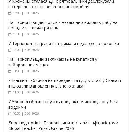
У Кременці сталася ДТП: рятувальники деблокували
потерпілого з понівеченого автомобіля
13:09 | 5.08.2026
На Тернопільщині чоловік незаконно виловив рибу на
понад 220 тисяч гривень
12:33 | 5.08.2026
У Тернополі патрульні затримали підозрілого чоловіка
12:00 | 5.08.2026
На Тернопільщині закликають не купатися у
заборонених місцях
11:30 | 5.08.2026
«Нинішня табличка не передає статусу міста»: у Скалаті
ініціювали відновлення в’їзного знака
11:00 | 5.08.2026
У Зборові облаштовують нову відпочинкову зону біля
водойми
10:30 | 5.08.2026
Двоє педагогів із Тернопільщини стали півфіналістами
Global Teacher Prize Ukraine 2026