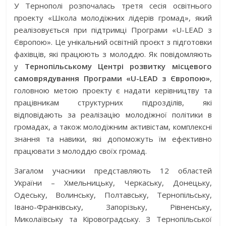
У Тернополі розпочалась третя сесія освітнього
проекту «Школа молодіжних лідерів громад», який
реалізовується при підтримці Програми «U-LEAD з
Європою». Це унікальний освітній проєкт з підготовки
фахівців, які працюють з молоддю. Як повідомляють
у
Тернопільському Центрі розвитку місцевого
самоврядування Програми «U-LEAD з Європою»
,
головною метою проекту є надати керівництву та
працівникам структурних підрозділів, які
відповідають за реалізацію молодіжної політики в
громадах, а також молодіжним активістам, комплексні
знання та навики, які допоможуть їм ефективно
працювати з молоддю своїх громад.
Загалом учасники представляють 12 областей
України – Хмельницьку, Черкаську, Донецьку,
Одеську, Волинську, Полтавську, Тернопільську,
Івано-Франківську, Запорізьку, Рівненську,
Миколаївську та Кіровоградську. З Тернопільської