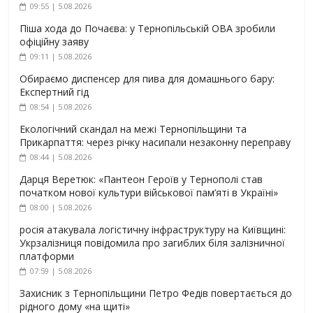
09:55 | 5.08.2026
Піша хода до Почаєва: у Тернопільській ОВА зробили
офіційну заяву
09:11 | 5.08.2026
Обираємо диспенсер для пива для домашнього бару:
Експертний гід
08:54 | 5.08.2026
Екологічний скандал на межі Тернопільщини та
Прикарпаття: через річку насипали незаконну переправу
08:44 | 5.08.2026
Дарця Веретюк: «Пантеон Героїв у Тернополі став
початком нової культури військової пам’яті в Україні»
08:00 | 5.08.2026
росія атакувала логістичну інфраструктуру на Київщині:
Укрзалізниця повідомила про загиблих біля залізничної
платформи
07:59 | 5.08.2026
Захисник з Тернопільщини Петро Федів повертається до
рідного дому «на щиті»