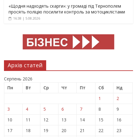
«Щодня надходять скарги»: у громаді під Тернополем
просять поліцію посилити контроль за мотоциклістами
16:38 | 5.08.2026
Архів статей
Серпень 2026
Пн
Вт
Ср
Чт
Пт
Сб
Нд
1
2
3
4
5
6
7
8
9
10
11
12
13
14
15
16
17
18
19
20
21
22
23