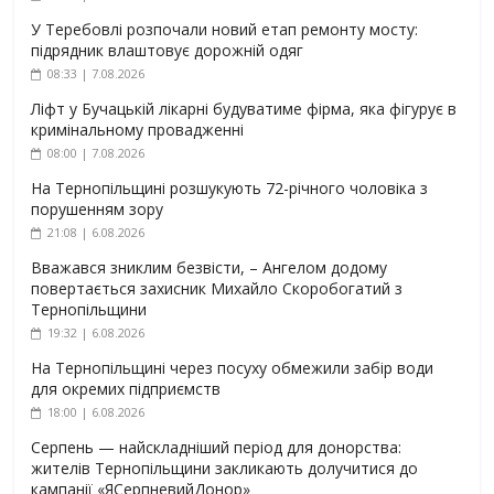
У Теребовлі розпочали новий етап ремонту мосту:
підрядник влаштовує дорожній одяг
08:33 | 7.08.2026
Ліфт у Бучацькій лікарні будуватиме фірма, яка фігурує в
кримінальному провадженні
08:00 | 7.08.2026
На Тернопільщині розшукують 72-річного чоловіка з
порушенням зору
21:08 | 6.08.2026
Вважався зниклим безвісти, – Ангелом додому
повертається захисник Михайло Скоробогатий з
Тернопільщини
19:32 | 6.08.2026
На Тернопільщині через посуху обмежили забір води
для окремих підприємств
18:00 | 6.08.2026
Серпень — найскладніший період для донорства:
жителів Тернопільщини закликають долучитися до
кампанії «ЯСерпневийДонор»