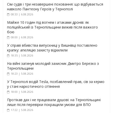
Сім судів і три незавершені поховання: що відбувається
навколо Пантеону Героїв у Тернополі
08:33 | 6.08.2026
Майже 10 годин під вогнем і атаками дронів: як
поліцейський із Тернопільщини вижив після важкого
бою
08:00 | 6.08.2026
У справі вбивства випускниці у Вишнівці поставлено
крапку: апеляцію захисту відхилили
18:35 | 5.08.2026
На війні загинув молодий захисник Дмитро Березко з
Тернопільщини
18:23 | 5.08.2026
У Тернополі водій Tesla, позбавлений прав, сів за кермо
у стані наркотичного сп’яніння
18:00 | 5.08.2026
Протікав дах і не працювали душові: на Тернопільщині
лише після перевірки покращили умови для ВПО
17:22 | 5.08.2026