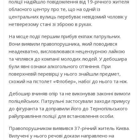
поліції надійшло повідомлення від 19-річного жителя
обласного центру про те, що на одній із
центральних вулиць перебуває невідомий чоловік у
нетверезому стані зі зброєю в руках.
На місце події першим прибув екіпаж патрульних.
Вони виявили правопорушника, який поводився
неадекватно, висловлювався нецензурною лайкою
та чіплявся до компанії молодих людей. У дебошира
були явні ознаки алкогольного сп’яніння. При
поверхневій перевірці у нього знайшли предмет,
схожий на пістолет «Флобер», набої до нього та ніж.
Дебошир вчиняв опір та не виконував законні вимоги
поліцейських. Патрульні застосували заходи примусу
до фігуранта та доправили його до Тернопільського
райуправління поліції для встановлення особи.
Правопорушником виявився 37-річний житель Києва.
Вилучені у нього речові докази направлено на