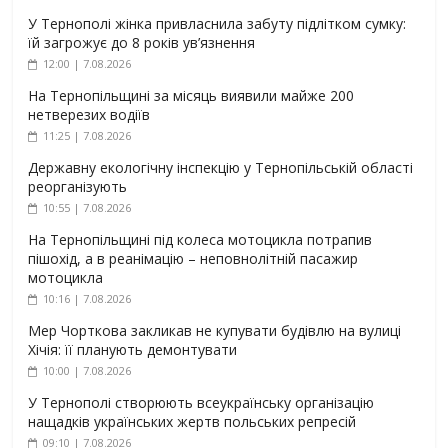
У Тернополі жінка привласнила забуту підлітком сумку:
їй загрожує до 8 років ув’язнення
12:00 | 7.08.2026
На Тернопільщині за місяць виявили майже 200
нетверезих водіїв
11:25 | 7.08.2026
Державну екологічну інспекцію у Тернопільській області
реорганізують
10:55 | 7.08.2026
На Тернопільщині під колеса мотоцикла потрапив
пішохід, а в реанімацію – неповнолітній пасажир
мотоцикла
10:16 | 7.08.2026
Мер Чорткова закликав не купувати будівлю на вулиці
Хічія: її планують демонтувати
10:00 | 7.08.2026
У Тернополі створюють всеукраїнську організацію
нащадків українських жертв польських репресій
09:10 | 7.08.2026