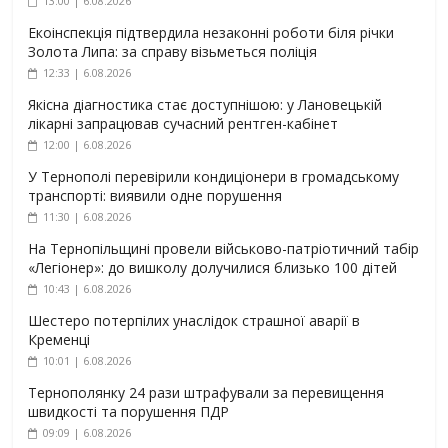
13:00 | 6.08.2026
Екоінспекція підтвердила незаконні роботи біля річки
Золота Липа: за справу візьметься поліція
12:33 | 6.08.2026
Якісна діагностика стає доступнішою: у Лановецькій
лікарні запрацював сучасний рентген-кабінет
12:00 | 6.08.2026
У Тернополі перевірили кондиціонери в громадському
транспорті: виявили одне порушення
11:30 | 6.08.2026
На Тернопільщині провели військово-патріотичний табір
«Легіонер»: до вишколу долучилися близько 100 дітей
10:43 | 6.08.2026
Шестеро потерпілих унаслідок страшної аварії в
Кременці
10:01 | 6.08.2026
Тернополянку 24 рази штрафували за перевищення
швидкості та порушення ПДР
09:09 | 6.08.2026