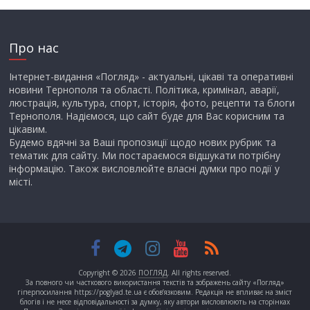
Про нас
Інтернет-видання «Погляд» - актуальні, цікаві та оперативні
новини Тернополя та області. Політика, кримінал, аварії,
люстрація, культура, спорт, історія, фото, рецепти та блоги
Тернополя. Надіємося, що сайт буде для Вас корисним та
цікавим.
Будемо вдячні за Ваші пропозиції щодо нових рубрик та
тематик для сайту. Ми постараємося відшукати потрібну
інформацію. Також висловлюйте власні думки про події у
місті.
Copyright © 2026
ПОГЛЯД
. All rights reserved.
За повного чи часткового використання текстів та зображень сайту «Погляд»
гіперпосилання https://poglyad.te.ua є обов’язковим. Редакція не впливає на зміст
блогів і не несе відповідальності за думку, яку автори висловлюють на сторінках