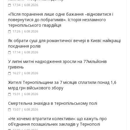
17:34 | 6.08.2026
«Після поранення лише одне бажання –відновитися і
повернутися до побратимів». Історія незламного
тернопільського гвардійця
17:26 | 6.08.2026
Як обрати суші для романтичної вечері в Києві: найкращі
поєднання ролів
17:14 | 6.08.2026
У липні митні надходження зросли на 77мільйонів
гривень
16:27 | 6.08.2026
Жителі Тернопільщини за 7 місяців сплатили понад 1,6
млрд грн військового збору
15:31 | 6.08.2026
Смертельна знахідка в тернопільському полі
15:07 | 6.08.2026
«Не хочемо втратити колективи»: що кажуть про
об’єднання позашкільних закладів у Тернополі