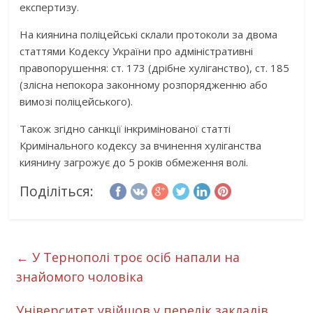
експертизу.
На киянина поліцейські склали протоколи за двома
статтями Кодексу України про адміністративні
правопорушення: ст. 173 (дрібне хуліганство), ст. 185
(злісна непокора законному розпорядженню або
вимозі поліцейського).
Також згідно санкції інкримінованої статті
Кримінального кодексу за вчинення хуліганства
киянину загрожує до 5 років обмеження волі.
Поділіться:
←
У Тернополі троє осіб напали на
знайомого чоловіка
Університет увійшов у перелік закладів