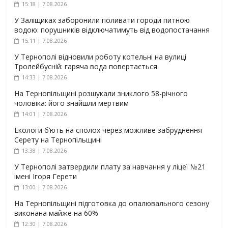
15:18 | 7.08.2026
У Заліщиках заборонили поливати городи питною
водою: порушників відключатимуть від водопостачання
15:11 | 7.08.2026
У Тернополі відновили роботу котельні на вулиці
Тролейбусній: гаряча вода повертається
14:33 | 7.08.2026
На Тернопільщині розшукали зниклого 58-річного
чоловіка: його знайшли мертвим
14:01 | 7.08.2026
Екологи б’ють на сполох через можливе забруднення
Серету на Тернопільщині
13:38 | 7.08.2026
У Тернополі затвердили плату за навчання у ліцеї №21
імені Ігоря Герети
13:00 | 7.08.2026
На Тернопільщині підготовка до опалювального сезону
виконана майже на 60%
12:30 | 7.08.2026