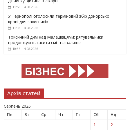
дівчинку: дитина в лікарні
11:56 | 4.08.2026
У Тернополі оголосили терміновий збір донорської
крові для захисників
11:18 | 4.08.2026
Токсичний дим над Малашівцями: рятувальники
продовжують гасити сміттєзвалище
10:35 | 4.08.2026
Архів статей
Серпень 2026
Пн
Вт
Ср
Чт
Пт
Сб
Нд
1
2