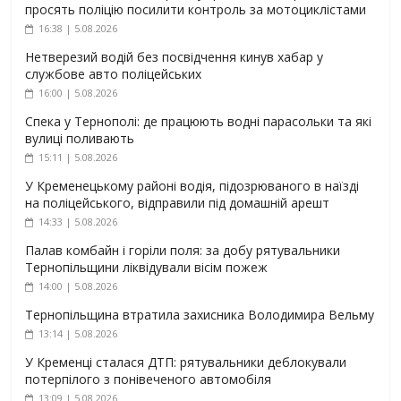
просять поліцію посилити контроль за мотоциклістами
16:38 | 5.08.2026
Нетверезий водій без посвідчення кинув хабар у
службове авто поліцейських
16:00 | 5.08.2026
Спека у Тернополі: де працюють водні парасольки та які
вулиці поливають
15:11 | 5.08.2026
У Кременецькому районі водія, підозрюваного в наїзді
на поліцейського, відправили під домашній арешт
14:33 | 5.08.2026
Палав комбайн і горіли поля: за добу рятувальники
Тернопільщини ліквідували вісім пожеж
14:00 | 5.08.2026
Тернопільщина втратила захисника Володимира Вельму
13:14 | 5.08.2026
У Кременці сталася ДТП: рятувальники деблокували
потерпілого з понівеченого автомобіля
13:09 | 5.08.2026