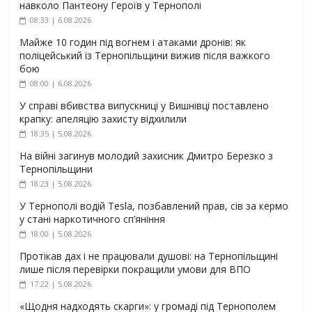
навколо Пантеону Героїв у Тернополі
08:33 | 6.08.2026
Майже 10 годин під вогнем і атаками дронів: як
поліцейський із Тернопільщини вижив після важкого
бою
08:00 | 6.08.2026
У справі вбивства випускниці у Вишнівці поставлено
крапку: апеляцію захисту відхилили
18:35 | 5.08.2026
На війні загинув молодий захисник Дмитро Березко з
Тернопільщини
18:23 | 5.08.2026
У Тернополі водій Tesla, позбавлений прав, сів за кермо
у стані наркотичного сп’яніння
18:00 | 5.08.2026
Протікав дах і не працювали душові: на Тернопільщині
лише після перевірки покращили умови для ВПО
17:22 | 5.08.2026
«Щодня надходять скарги»: у громаді під Тернополем