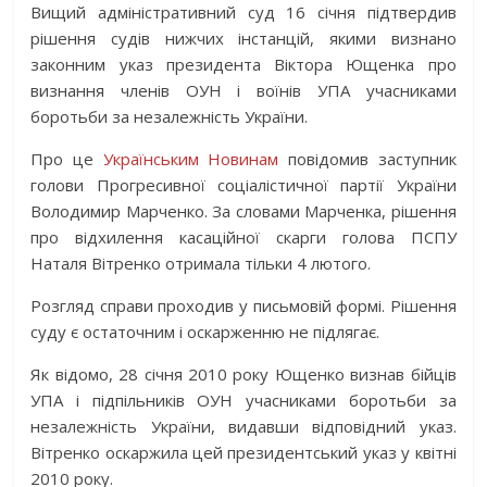
Вищий адміністративний суд 16 січня підтвердив
рішення судів нижчих інстанцій, якими визнано
законним указ президента Віктора Ющенка про
визнання членів ОУН і воїнів УПА учасниками
боротьби за незалежність України.
Про це
Українським Новинам
повідомив заступник
голови Прогресивної соціалістичної партії України
Володимир Марченко. За словами Марченка, рішення
про відхилення касаційної скарги голова ПСПУ
Наталя Вітренко отримала тільки 4 лютого.
Розгляд справи проходив у письмовій формі. Рішення
суду є остаточним і оскарженню не підлягає.
Як відомо, 28 січня 2010 року Ющенко визнав бійців
УПА і підпільників ОУН учасниками боротьби за
незалежність України, видавши відповідний указ.
Вітренко оскаржила цей президентський указ у квітні
2010 року.