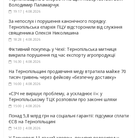
Володимир Паламарчук
19:17 | 4.08.2026
За непослух і порушення канонічного порядку:
Тернопільська єпархія ПЦУ відсторонили від служіння
священника Олексія Николишина
18:28 | 4.08.2026
Фіктивний покупець у Чехії: Тернопільська митниця
викрила порушення під час експорту агропродукції
16:30 | 4.08.2026
На Тернопільщині продавчиня меду втратила майже 70
тисяч гривень через фейкову «безпечну доставку»
16:00 | 4.08.2026
«СЗЧ не вирішує проблему, а ускладнює її»: у
Тернопільському ТЦК розповіли про законні шляхи
15:00 | 4.08.2026
Понад 5,8 млрд грн на соціальні гарантії: підсумки сплати
ЄСВ на Тернопільщині
14:33 | 4.08.2026
У Тернополі 11-річний хлопець поцупив велосипед у