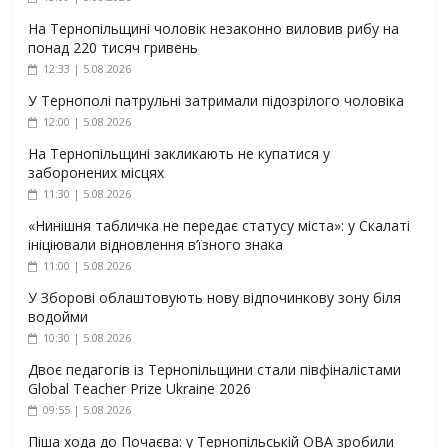
На Тернопільщині чоловік незаконно виловив рибу на
понад 220 тисяч гривень
12:33 | 5.08.2026
У Тернополі патрульні затримали підозрілого чоловіка
12:00 | 5.08.2026
На Тернопільщині закликають не купатися у
заборонених місцях
11:30 | 5.08.2026
«Нинішня табличка не передає статусу міста»: у Скалаті
ініціювали відновлення в’їзного знака
11:00 | 5.08.2026
У Зборові облаштовують нову відпочинкову зону біля
водойми
10:30 | 5.08.2026
Двоє педагогів із Тернопільщини стали півфіналістами
Global Teacher Prize Ukraine 2026
09:55 | 5.08.2026
Піша хода до Почаєва: у Тернопільській ОВА зробили