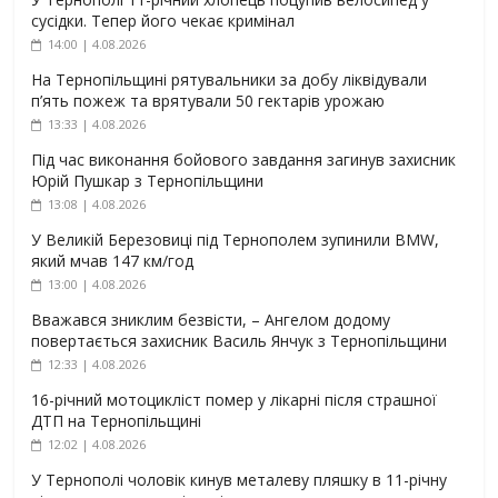
сусідки. Тепер його чекає кримінал
14:00 | 4.08.2026
На Тернопільщині рятувальники за добу ліквідували
п’ять пожеж та врятували 50 гектарів урожаю
13:33 | 4.08.2026
Під час виконання бойового завдання загинув захисник
Юрій Пушкар з Тернопільщини
13:08 | 4.08.2026
У Великій Березовиці під Тернополем зупинили BMW,
який мчав 147 км/год
13:00 | 4.08.2026
Вважався зниклим безвісти, – Ангелом додому
повертається захисник Василь Янчук з Тернопільщини
12:33 | 4.08.2026
16-річний мотоцикліст помер у лікарні після страшної
ДТП на Тернопільщині
12:02 | 4.08.2026
У Тернополі чоловік кинув металеву пляшку в 11-річну