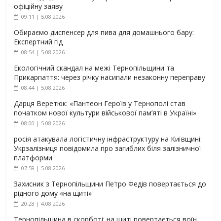
офіційну заяву
09:11 | 5.08.2026
Обираємо диспенсер для пива для домашнього бару:
Експертний гід
08:54 | 5.08.2026
Екологічний скандал на межі Тернопільщини та
Прикарпаття: через річку насипали незаконну переправу
08:44 | 5.08.2026
Дарця Веретюк: «Пантеон Героїв у Тернополі став
початком нової культури військової пам’яті в Україні»
08:00 | 5.08.2026
росія атакувала логістичну інфраструктуру на Київщині:
Укрзалізниця повідомила про загиблих біля залізничної
платформи
07:59 | 5.08.2026
Захисник з Тернопільщини Петро Федів повертається до
рідного дому «на щиті»
20:28 | 4.08.2026
Тернопільщина в скорботі: на щиті повертається воїн