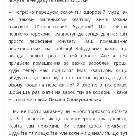
ляжуть, а не дадуть звести висотки.
– Потрібно передусім включити здоровий глузд: як
на такому маленькому клаптику землі можна
втиснути 10-поверховий будинок? Ця «свічка»
повністю перекриє нам доступ до сонця, для нас світ
просто перестане існувати. Наші помешкання
перетворяться на гробівці! Забудовник каже, що
вкладає великі гроші в цей проект. Але я теж
придбала помешкання за важко зароблені гроші,
куди тепер маю подітися? Моєї квартири, якщо
збудують цю висотку, ніхто вже не купить, а де я
візьму гроші на нове житло? Я вже не в тих роках,
щоби ще раз їхати на заробітки за кордон, – каже
місцева жителька
Оксана Сломушинська
.
– Ми не проти магазину чи іншого торгового об’єкта
на 3-4 поверхи, як це першочергово планувалося,
навіть сам приходив би сюди щось придбати.
Будуйте та працюйте! Але коли ми дізналися, що тут