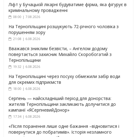
Ліфт у Бучацькій лікарні будуватиме фірма, яка фігурує в
кримінальному провадженні
08:00 | 7.08.2026
На Тернопільщині розшукують 72-річного чоловіка з
порушенням зору
21:08 | 6.08.2026
Вважався зниклим безвісти, – Ангелом додому
повертається захисник Михайло Скоробогатий з
Тернопільщини
19:32 | 6.08.2026
На Тернопільщині через посуху обмежили забір води
для окремих підприємств
18:00 | 6.08.2026
Серпень — найскладніший період для донорства:
жителів Тернопільщини закликають долучитися до
кампанії «ЯСерпневийДонор»
17:34 | 6.08.2026
«Після поранення лише одне бажання –відновитися і
повернутися до побратимів». Історія незламного