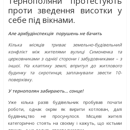
Тернополяни протестують
проти зведення висотки у
себе під вікнами.
Але архбудінспекція порушень не бачить
Кілька місяців триває земельно-будівельний
конфлікт між жителями вулиці Симоненка та
церковниками з однієї сторони і забудовниками – з
іншої. На клаптику землі, впритул до житлового
будинку та сиротинця, запланували звести 10-
поверхівку.
У тернополян забирають… сонце!
Уже кілька разів будівельник пробував почати
роботи, однак окрім як вирити котлован, далі
будівництво не просунулося. Місцеві жителі
категорично стоять на своєму і кажуть, що кістьми