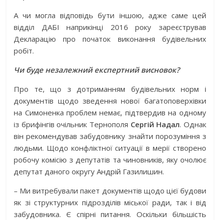
А чи могла відповідь бути іншою, адже саме цей
відділ ДАБІ наприкінці 2016 року зареєстрував
Декларацію про початок виконання будівельних
робіт.
Чи буде незалежний експертний висновок
?
Про те, що з дотриманням будівельних норм і
документів щодо зведення нової багатоповерхівки
на Симоненка проблем немає, підтвердив на одному
із брифінгів очільник Тернополя
Сергій Надал
. Однак
він рекомендував забудовнику знайти порозуміння з
людьми. Щодо конфліктної ситуації в мерії створено
робочу комісію з депутатів та чиновників, яку очолює
депутат даного округу Андрій Газилишин.
– Ми витребували пакет документів щодо цієї будови
як зі структурних підрозділів міської ради, так і від
забудовника. Є спірні питання. Оскільки більшість