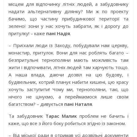
місцем для відпочинку літніх людей, а забудовнику
надати альтернативну ділянку? Ми ж по проекту
бачимо, що частину прибудинкової території та
зеленої зони у нас хочуть забрати, як і дорогу до
притулку! – каже
пані Надія
.
– Приїхали люди із Заходу, побудували нам церкву,
монастир, притулок. Вони для нас роблять багато –
безпритульні тернополяни мають можливість там
жити і відпочивати, літніх людей там харчують тощо.
А наша влада, даючи дозвіл на цю будову, і
будівельник, котрий планує набити кишені, цю красу
хочуть заступити! Чому ми, тернополяни, такі, що
нічого не цінуємо, а переймаємося лише своїм
багатством? – дивується
пані Наталя
.
Та забудовник
Тарас Малик
проблем не бачить і
каже, що все з його боку робиться згідно із законом.
– Від міської ради я отримав усі дозвільні документи