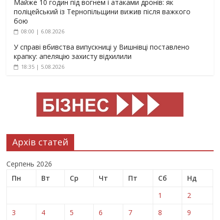
Майже 10 годин під вогнем і атаками дронів: як
поліцейський із Тернопільщини вижив після важкого
бою
08:00 | 6.08.2026
У справі вбивства випускниці у Вишнівці поставлено
крапку: апеляцію захисту відхилили
18:35 | 5.08.2026
Архів статей
Серпень 2026
Пн
Вт
Ср
Чт
Пт
Сб
Нд
1
2
3
4
5
6
7
8
9