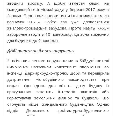
зводити висотку. А щоби замести сліди, на
скандальній сесії міської ради у березні 2017 року в
Генплан Тернополя внесли зміни і ця земля вже мала
позначку «Ж-3». Тобто там уже дозволяється
житлово-громадська забудова. Проте навіть «Ж-3»
забороняє зводити 10-поверхівку, ця зона виключно
для будинків до 9 поверхів.
ДАБІ вперто не бачить порушень
Зі всіма виявленими порушеннями небайдужі жителі
Симоненка направили колективне звернення до
інспекції Держархбудконтролю, щоби та перевірила
дотримання містобудівного законодавства при
видачі відповідних дозволів на дану будову із
врахуванням законних інтересів власників або
користувачів земельних ділянок та будівель, що
оточують місце скандального будівництва. Однак
відділ Державного архітектурно-будівельного