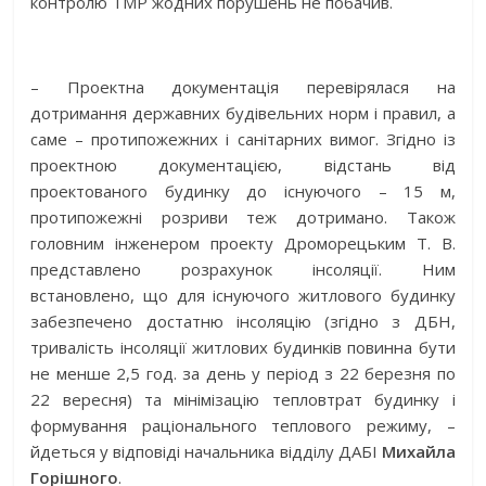
контролю ТМР жодних порушень не побачив.
– Проектна документація перевірялася на
дотримання державних будівельних норм і правил, а
саме – протипожежних і санітарних вимог. Згідно із
проектною документацією, відстань від
проектованого будинку до існуючого – 15 м,
протипожежні розриви теж дотримано. Також
головним інженером проекту Дроморецьким Т. В.
представлено розрахунок інсоляції. Ним
встановлено, що для існуючого житлового будинку
забезпечено достатню інсоляцію (згідно з ДБН,
тривалість інсоляції житлових будинків повинна бути
не менше 2,5 год. за день у період з 22 березня по
22 вересня) та мінімізацію тепловтрат будинку і
формування раціонального теплового режиму, –
йдеться у відповіді начальника відділу ДАБІ
Михайла
Горішного
.