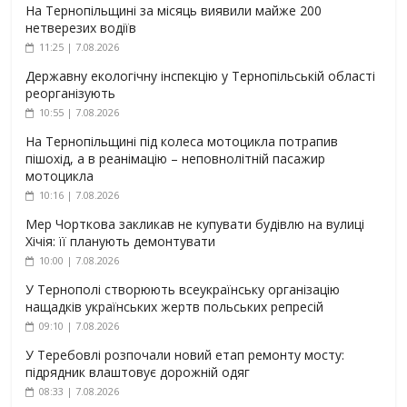
На Тернопільщині за місяць виявили майже 200
нетверезих водіїв
11:25 | 7.08.2026
Державну екологічну інспекцію у Тернопільській області
реорганізують
10:55 | 7.08.2026
На Тернопільщині під колеса мотоцикла потрапив
пішохід, а в реанімацію – неповнолітній пасажир
мотоцикла
10:16 | 7.08.2026
Мер Чорткова закликав не купувати будівлю на вулиці
Хічія: її планують демонтувати
10:00 | 7.08.2026
У Тернополі створюють всеукраїнську організацію
нащадків українських жертв польських репресій
09:10 | 7.08.2026
У Теребовлі розпочали новий етап ремонту мосту:
підрядник влаштовує дорожній одяг
08:33 | 7.08.2026