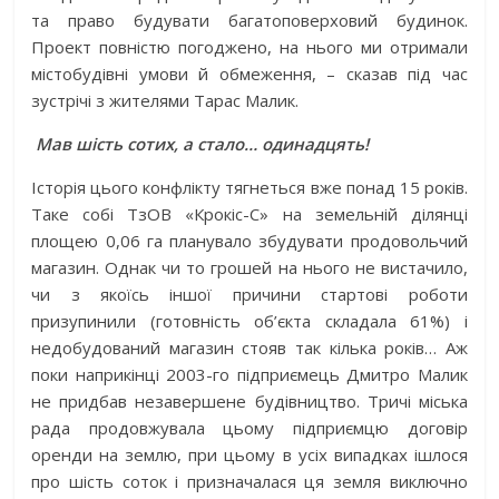
та право будувати багатоповерховий будинок.
Проект повністю погоджено, на нього ми отримали
містобудівні умови й обмеження, – сказав під час
зустрічі з жителями Тарас Малик.
Мав шість сотих, а стало… одинадцять!
Історія цього конфлікту тягнеться вже понад 15 років.
Таке собі ТзОВ «Крокіс-С» на земельній ділянці
площею 0,06 га планувало збудувати продовольчий
магазин. Однак чи то грошей на нього не вистачило,
чи з якоїсь іншої причини стартові роботи
призупинили (готовність об’єкта складала 61%) і
недобудований магазин стояв так кілька років… Аж
поки наприкінці 2003-го підприємець Дмитро Малик
не придбав незавершене будівництво. Тричі міська
рада продовжувала цьому підприємцю договір
оренди на землю, при цьому в усіх випадках ішлося
про шість соток і призначалася ця земля виключно