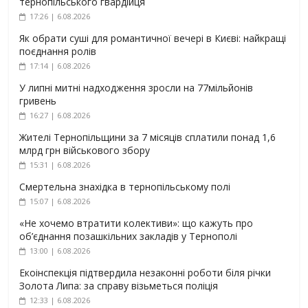
тернопільського гвардійця
17:26 | 6.08.2026
Як обрати суші для романтичної вечері в Києві: найкращі
поєднання ролів
17:14 | 6.08.2026
У липні митні надходження зросли на 77мільйонів
гривень
16:27 | 6.08.2026
Жителі Тернопільщини за 7 місяців сплатили понад 1,6
млрд грн військового збору
15:31 | 6.08.2026
Смертельна знахідка в тернопільському полі
15:07 | 6.08.2026
«Не хочемо втратити колективи»: що кажуть про
об’єднання позашкільних закладів у Тернополі
13:00 | 6.08.2026
Екоінспекція підтвердила незаконні роботи біля річки
Золота Липа: за справу візьметься поліція
12:33 | 6.08.2026