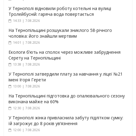
У Тернополі відновили роботу котельні на вулиці
Тролейбусній: гаряча вода повертається
14:33 | 7.08.2026
На Тернопільщині розшукали зниклого 58-річного
чоловіка: його знайшли мертвим
14:01 | 7.08.2026
Екологи б’ють на сполох через можливе забруднення
Серету на Тернопільщині
13:38 | 7.08.2026
У Тернополі затвердили плату за навчання у ліцеї №21
імені Ігоря Герети
13:00 | 7.08.2026
На Тернопільщині підготовка до опалювального сезону
виконана майже на 60%
12:30 | 7.08.2026
У Тернополі жінка привласнила забуту підлітком сумку:
їй загрожує до 8 років ув’язнення
12:00 | 7.08.2026