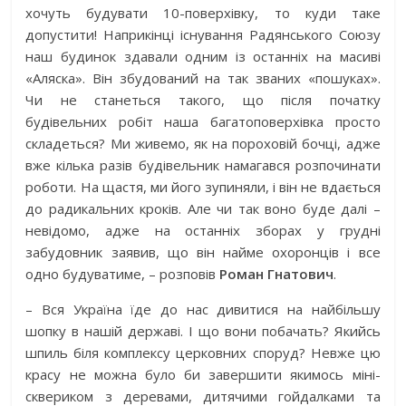
хочуть будувати 10-поверхівку, то куди таке
допустити! Наприкінці існування Радянського Союзу
наш будинок здавали одним із останніх на масиві
«Аляска». Він збудований на так званих «пошуках».
Чи не станеться такого, що після початку
будівельних робіт наша багатоповерхівка просто
складеться? Ми живемо, як на пороховій бочці, адже
вже кілька разів будівельник намагався розпочинати
роботи. На щастя, ми його зупиняли, і він не вдається
до радикальних кроків. Але чи так воно буде далі –
невідомо, адже на останніх зборах у грудні
забудовник заявив, що він найме охоронців і все
одно будуватиме, – розповів
Роман Гнатович
.
– Вся Україна їде до нас дивитися на найбільшу
шопку в нашій державі. І що вони побачать? Якийсь
шпиль біля комплексу церковних споруд? Невже цю
красу не можна було би завершити якимось міні-
сквериком з деревами, дитячими гойдалками та