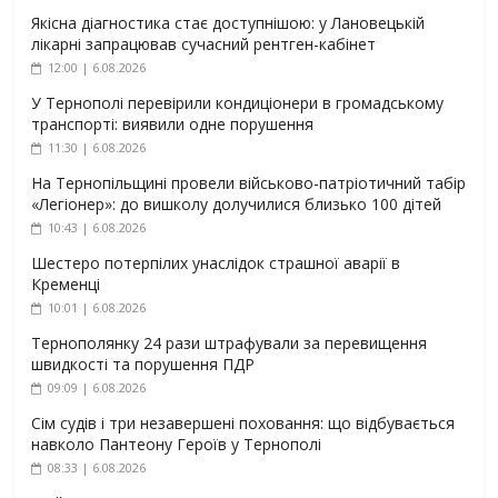
Якісна діагностика стає доступнішою: у Лановецькій
лікарні запрацював сучасний рентген-кабінет
12:00 | 6.08.2026
У Тернополі перевірили кондиціонери в громадському
транспорті: виявили одне порушення
11:30 | 6.08.2026
На Тернопільщині провели військово-патріотичний табір
«Легіонер»: до вишколу долучилися близько 100 дітей
10:43 | 6.08.2026
Шестеро потерпілих унаслідок страшної аварії в
Кременці
10:01 | 6.08.2026
Тернополянку 24 рази штрафували за перевищення
швидкості та порушення ПДР
09:09 | 6.08.2026
Сім судів і три незавершені поховання: що відбувається
навколо Пантеону Героїв у Тернополі
08:33 | 6.08.2026