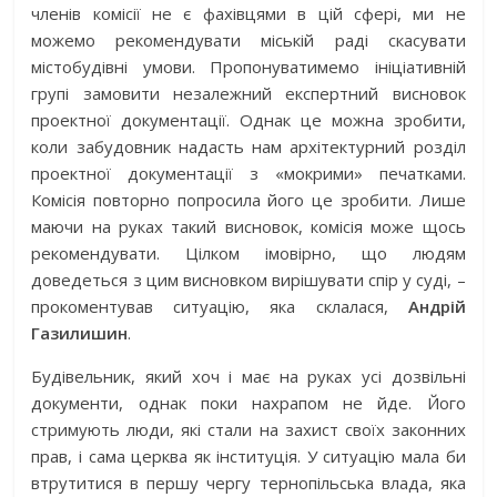
членів комісії не є фахівцями в цій сфері, ми не
можемо рекомендувати міській раді скасувати
містобудівні умови. Пропонуватимемо ініціативній
групі замовити незалежний експертний висновок
проектної документації. Однак це можна зробити,
коли забудовник надасть нам архітектурний розділ
проектної документації з «мокрими» печатками.
Комісія повторно попросила його це зробити. Лише
маючи на руках такий висновок, комісія може щось
рекомендувати. Цілком імовірно, що людям
доведеться з цим висновком вирішувати спір у суді, –
прокоментував ситуацію, яка склалася,
Андрій
Газилишин
.
Будівельник, який хоч і має на руках усі дозвільні
документи, однак поки нахрапом не йде. Його
стримують люди, які стали на захист своїх законних
прав, і сама церква як інституція. У ситуацію мала би
втрутитися в першу чергу тернопільська влада, яка