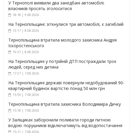
У Тернополі виявили два занедбані автомобілі:
власників просять зголоситися
18:18 | 9.08.2026
На Тернопільщині: зіткнулися три автомобілі, є загиблий
13:17 | 8.08.2026
Тернопільщина втратила молодого захисника Андрія
Іскоростенського
10:37 | 8.08.2026
На Тернопільщині у потрійній ДТП постраждали троє
людей, серед них дитина
17:27 | 7.08.2026
На Тернопільщині державі повернули недобудований 90-
квартирний будинок вартістю понад 50 млн грн
15:55 | 7.08.2026
Тернопільщина втратила захисника Володимира Дичку
15:18 | 7.08.2026
У Заліщиках заборонили поливати городи питною
водою: порушників відключатимуть від водопостачання
15:11 | 7.08.2026