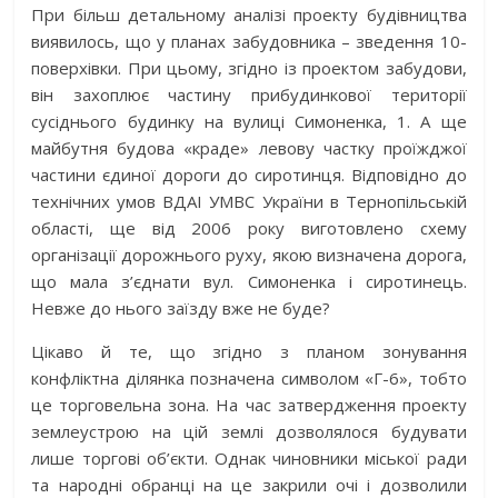
При більш детальному аналізі проекту будівництва
виявилось, що у планах забудовника – зведення 10-
поверхівки. При цьому, згідно із проектом забудови,
він захоплює частину прибудинкової території
сусіднього будинку на вулиці Симоненка, 1. А ще
майбутня будова «краде» левову частку проїжджої
частини єдиної дороги до сиротинця. Відповідно до
технічних умов ВДАІ УМВС України в Тернопільській
області, ще від 2006 року виготовлено схему
організації дорожнього руху, якою визначена дорога,
що мала з’єднати вул. Симоненка і сиротинець.
Невже до нього заїзду вже не буде?
Цікаво й те, що згідно з планом зонування
конфліктна ділянка позначена символом «Г-6», тобто
це торговельна зона. На час затвердження проекту
землеустрою на цій землі дозволялося будувати
лише торгові об’єкти. Однак чиновники міської ради
та народні обранці на це закрили очі і дозволили