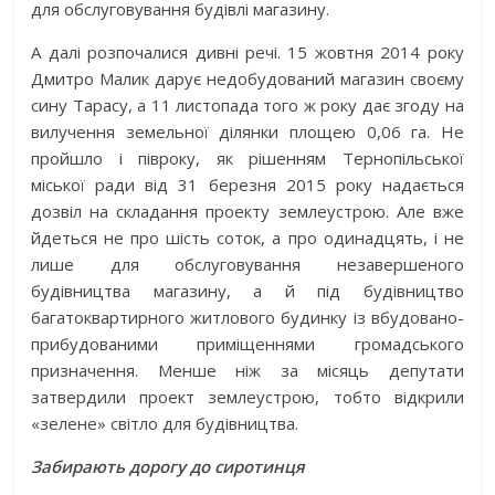
для обслуговування будівлі магазину.
А далі розпочалися дивні речі. 15 жовтня 2014 року
Дмитро Малик дарує недобудований магазин своєму
сину Тарасу, а 11 листопада того ж року дає згоду на
вилучення земельної ділянки площею 0,06 га. Не
пройшло і півроку, як рішенням Тернопільської
міської ради від 31 березня 2015 року надається
дозвіл на складання проекту землеустрою. Але вже
йдеться не про шість соток, а про одинадцять, і не
лише для обслуговування незавершеного
будівництва магазину, а й під будівництво
багатоквартирного житлового будинку із вбудовано-
прибудованими приміщеннями громадського
призначення. Менше ніж за місяць депутати
затвердили проект землеустрою, тобто відкрили
«зелене» світло для будівництва.
Забирають дорогу до сиротинця