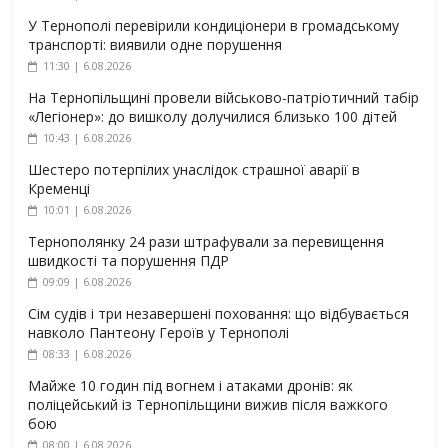
У Тернополі перевірили кондиціонери в громадському
транспорті: виявили одне порушення
11:30 | 6.08.2026
На Тернопільщині провели військово-патріотичний табір
«Легіонер»: до вишколу долучилися близько 100 дітей
10:43 | 6.08.2026
Шестеро потерпілих унаслідок страшної аварії в
Кременці
10:01 | 6.08.2026
Тернополянку 24 рази штрафували за перевищення
швидкості та порушення ПДР
09:09 | 6.08.2026
Сім судів і три незавершені поховання: що відбувається
навколо Пантеону Героїв у Тернополі
08:33 | 6.08.2026
Майже 10 годин під вогнем і атаками дронів: як
поліцейський із Тернопільщини вижив після важкого
бою
08:00 | 6.08.2026