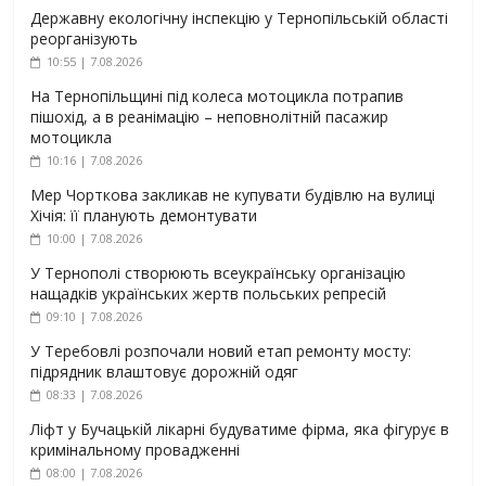
Державну екологічну інспекцію у Тернопільській області
реорганізують
10:55 | 7.08.2026
На Тернопільщині під колеса мотоцикла потрапив
пішохід, а в реанімацію – неповнолітній пасажир
мотоцикла
10:16 | 7.08.2026
Мер Чорткова закликав не купувати будівлю на вулиці
Хічія: її планують демонтувати
10:00 | 7.08.2026
У Тернополі створюють всеукраїнську організацію
нащадків українських жертв польських репресій
09:10 | 7.08.2026
У Теребовлі розпочали новий етап ремонту мосту:
підрядник влаштовує дорожній одяг
08:33 | 7.08.2026
Ліфт у Бучацькій лікарні будуватиме фірма, яка фігурує в
кримінальному провадженні
08:00 | 7.08.2026