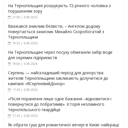
На Тернопільщині розшукують 72-річного чоловіка з
порушенням зору
21:08 | 6.08.2026
Вважався зниклим безвісти, – Ангелом додому
повертається захисник Михайло Скоробогатий з
Тернопільщини
19:32 | 6.08.2026
На Тернопільщині через посуху обмежили забір води
для окремих підприємств
18:00 | 6.08.2026
Серпень — найскладніший період для донорства:
жителів Тернопільщини закликають долучитися до
кампанії «ЯСерпневийДонор»
17:34 | 6.08.2026
«Після поранення лише одне бажання –відновитися і
повернутися до побратимів». Історія незламного
тернопільського гвардійця
17:26 | 6.08.2026
Як обрати суші для романтичної вечері в Києві: найкращі