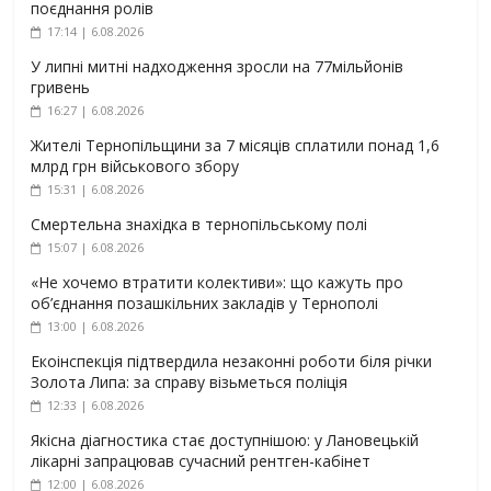
поєднання ролів
17:14 | 6.08.2026
У липні митні надходження зросли на 77мільйонів
гривень
16:27 | 6.08.2026
Жителі Тернопільщини за 7 місяців сплатили понад 1,6
млрд грн військового збору
15:31 | 6.08.2026
Смертельна знахідка в тернопільському полі
15:07 | 6.08.2026
«Не хочемо втратити колективи»: що кажуть про
об’єднання позашкільних закладів у Тернополі
13:00 | 6.08.2026
Екоінспекція підтвердила незаконні роботи біля річки
Золота Липа: за справу візьметься поліція
12:33 | 6.08.2026
Якісна діагностика стає доступнішою: у Лановецькій
лікарні запрацював сучасний рентген-кабінет
12:00 | 6.08.2026