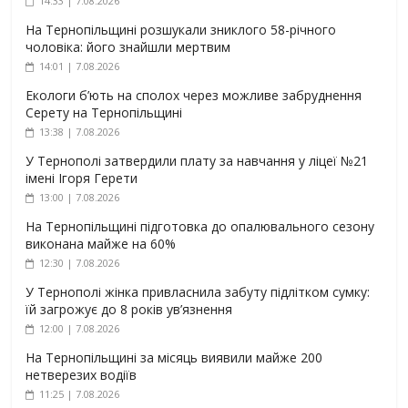
14:33 | 7.08.2026
На Тернопільщині розшукали зниклого 58-річного
чоловіка: його знайшли мертвим
14:01 | 7.08.2026
Екологи б’ють на сполох через можливе забруднення
Серету на Тернопільщині
13:38 | 7.08.2026
У Тернополі затвердили плату за навчання у ліцеї №21
імені Ігоря Герети
13:00 | 7.08.2026
На Тернопільщині підготовка до опалювального сезону
виконана майже на 60%
12:30 | 7.08.2026
У Тернополі жінка привласнила забуту підлітком сумку:
їй загрожує до 8 років ув’язнення
12:00 | 7.08.2026
На Тернопільщині за місяць виявили майже 200
нетверезих водіїв
11:25 | 7.08.2026