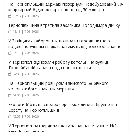
На Тернопільщині державі повернули недобудований 90-
квартирний будинок вартістю понад 50 млн грн
15:55 | 7.08.2026
Тернопільщина втратила захисника Володимира Дичку
15:18 | 7.08.2026
У Заліщиках заборонили поливати городи питною
водою: порушників відключатимуть від водопостачання
15:11 | 7.08.2026
У Тернополі відновили роботу котельні на вулиці
Тролейбусній: гаряча вода повертається
14:33 | 7.08.2026
На Тернопільщині розшукали зниклого 58-річного
чоловіка: його знайшли мертвим
14:01 | 7.08.2026
Екологи б’ють на сполох через можливе забруднення
Серету на Тернопільщині
13:38 | 7.08.2026
У Тернополі затвердили плату за навчання у ліцеї №21
імені Ігоря Герети