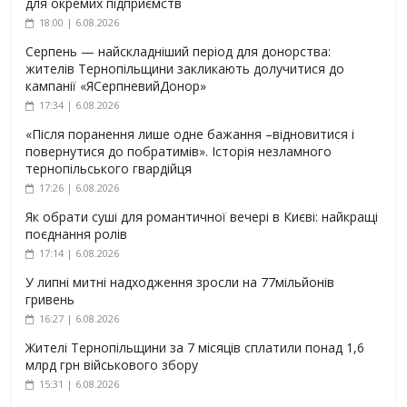
для окремих підприємств
18:00 | 6.08.2026
Серпень — найскладніший період для донорства:
жителів Тернопільщини закликають долучитися до
кампанії «ЯСерпневийДонор»
17:34 | 6.08.2026
«Після поранення лише одне бажання –відновитися і
повернутися до побратимів». Історія незламного
тернопільського гвардійця
17:26 | 6.08.2026
Як обрати суші для романтичної вечері в Києві: найкращі
поєднання ролів
17:14 | 6.08.2026
У липні митні надходження зросли на 77мільйонів
гривень
16:27 | 6.08.2026
Жителі Тернопільщини за 7 місяців сплатили понад 1,6
млрд грн військового збору
15:31 | 6.08.2026