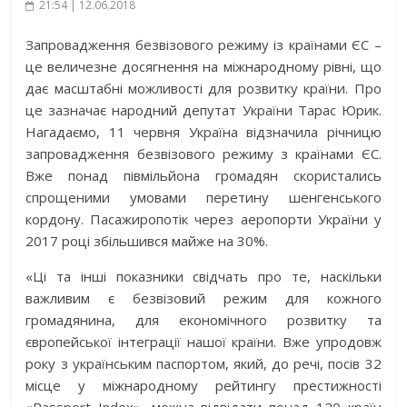
21:54 | 12.06.2018
Запровадження безвізового режиму із країнами ЄС –
це величезне досягнення на міжнародному рівні, що
дає масштабні можливості для розвитку країни. Про
це зазначає народний депутат України Тарас Юрик.
Нагадаємо, 11 червня Україна відзначила річницю
запровадження безвізового режиму з країнами ЄС.
Вже понад півмільйона громадян скористались
спрощеними умовами перетину шенгенського
кордону. Пасажиропотік через аеропорти України у
2017 році збільшився майже на 30%.
«Ці та інші показники свідчать про те, наскільки
важливим є безвізовий режим для кожного
громадянина, для економічного розвитку та
європейської інтеграції нашої країни. Вже упродовж
року з українським паспортом, який, до речі, посів 32
місце у міжнародному рейтингу престижності