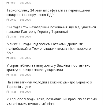
10:01 | 6.08.2026
Тернополянку 24 рази штрафували за перевищення
швидкості та порушення ПДР
09:09 | 6.08.2026
Сім судів і три незавершені поховання: що відбувається
навколо Пантеону Героїв у Тернополі
08:33 | 6.08.2026
Майже 10 годин під вогнем і атаками дронів: як
поліцейський із Тернопільщини вижив після важкого
бою
08:00 | 6.08.2026
У справі вбивства випускниці у Вишнівці поставлено
крапку: апеляцію захисту відхилили
18:35 | 5.08.2026
На війні загинув молодий захисник Дмитро Березко з
Тернопільщини
18:23 | 5.08.2026
У Тернополі водій Tesla, позбавлений прав, сів за кермо
у стані наркотичного сп’яніння