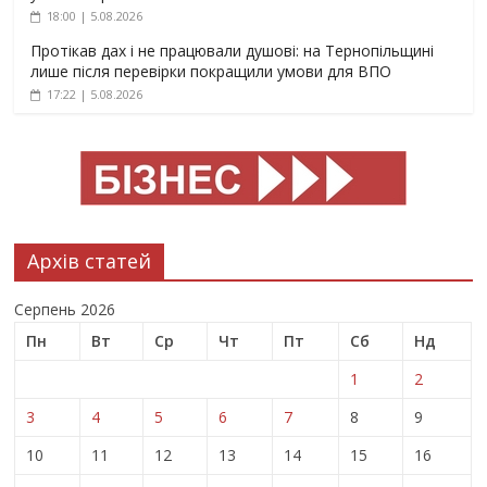
18:00 | 5.08.2026
Протікав дах і не працювали душові: на Тернопільщині
лише після перевірки покращили умови для ВПО
17:22 | 5.08.2026
Архів статей
Серпень 2026
Пн
Вт
Ср
Чт
Пт
Сб
Нд
1
2
3
4
5
6
7
8
9
10
11
12
13
14
15
16