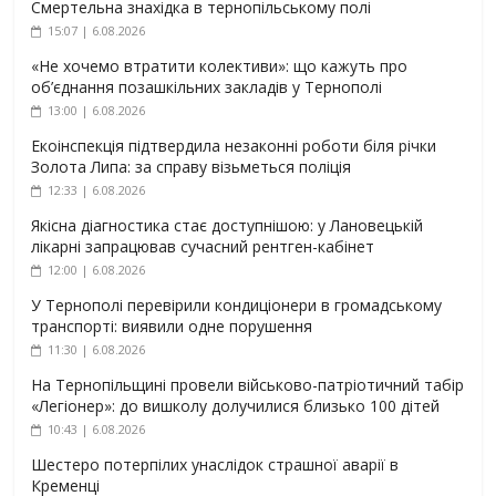
Смертельна знахідка в тернопільському полі
15:07 | 6.08.2026
«Не хочемо втратити колективи»: що кажуть про
об’єднання позашкільних закладів у Тернополі
13:00 | 6.08.2026
Екоінспекція підтвердила незаконні роботи біля річки
Золота Липа: за справу візьметься поліція
12:33 | 6.08.2026
Якісна діагностика стає доступнішою: у Лановецькій
лікарні запрацював сучасний рентген-кабінет
12:00 | 6.08.2026
У Тернополі перевірили кондиціонери в громадському
транспорті: виявили одне порушення
11:30 | 6.08.2026
На Тернопільщині провели військово-патріотичний табір
«Легіонер»: до вишколу долучилися близько 100 дітей
10:43 | 6.08.2026
Шестеро потерпілих унаслідок страшної аварії в
Кременці