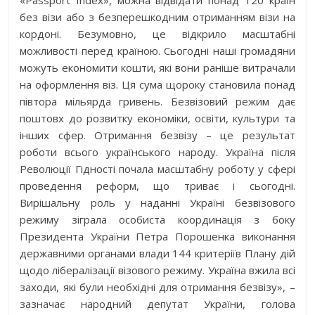
«Passport Index», можна відвідати понад 120 країн
без візи або з безперешкодним отриманням візи на
кордоні. Безумовно, це відкрило масштабні
можливості перед країною. Сьогодні наші громадяни
можуть економити кошти, які вони раніше витрачали
на оформлення віз. Ця сума щороку становила понад
півтора мільярда гривень. Безвізовий режим дає
поштовх до розвитку економіки, освіти, культури та
інших сфер. Отримання безвізу – це результат
роботи всього українського народу. Україна після
Революції Гідності почала масштабну роботу у сфері
проведення реформ, що триває і сьогодні.
Вирішальну роль у наданні Україні безвізового
режиму зіграла особиста координація з боку
Президента України Петра Порошенка виконання
державними органами влади 144 критеріїв Плану дій
щодо лібералізації візового режиму. Україна вжила всі
заходи, які були необхідні для отримання безвізу», –
зазначає народний депутат України, голова