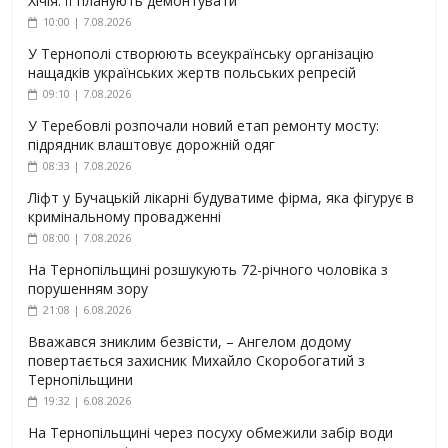
Хічія: її планують демонтувати
10:00 | 7.08.2026
У Тернополі створюють всеукраїнську організацію
нащадків українських жертв польських репресій
09:10 | 7.08.2026
У Теребовлі розпочали новий етап ремонту мосту:
підрядник влаштовує дорожній одяг
08:33 | 7.08.2026
Ліфт у Бучацькій лікарні будуватиме фірма, яка фігурує в
кримінальному провадженні
08:00 | 7.08.2026
На Тернопільщині розшукують 72-річного чоловіка з
порушенням зору
21:08 | 6.08.2026
Вважався зниклим безвісти, – Ангелом додому
повертається захисник Михайло Скоробогатий з
Тернопільщини
19:32 | 6.08.2026
На Тернопільщині через посуху обмежили забір води