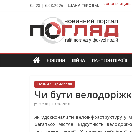
Skip
05:28 | 6.08.2026
ШАНА ГЕРОЯМ:
Захисник з Тер
to
Тернопільщина 
content
ПОГЛЯД
Під час викона
На війні загин
Тернопільщина
Новини
Тернополя.
Тернопільські
новини
НОВИНИ
ВІЙНА
ПАНТЕОН ГЕРОЇВ
та
події
Новини Тернополя
Чи бути велодоріжк
07:30 | 13.06.2018
Як удосконалити велоінфраструктуру у 
багатьох містян. Відсутність велодор
сьогоденні реалії. У рамках публічної 