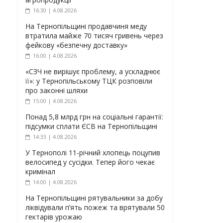
16:30 | 4.08.2026
На Тернопільщині продавчиня меду
втратила майже 70 тисяч гривень через
фейкову «безпечну доставку»
16:00 | 4.08.2026
«СЗЧ не вирішує проблему, а ускладнює
її»: у Тернопільському ТЦК розповіли
про законні шляхи
15:00 | 4.08.2026
Понад 5,8 млрд грн на соціальні гарантії:
підсумки сплати ЄСВ на Тернопільщині
14:33 | 4.08.2026
У Тернополі 11-річний хлопець поцупив
велосипед у сусідки. Тепер його чекає
кримінал
14:00 | 4.08.2026
На Тернопільщині рятувальники за добу
ліквідували п’ять пожеж та врятували 50
гектарів урожаю