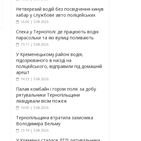
Нетверезий водій без посвідчення кинув
хабар у службове авто поліцейських
16:00 | 5.08.2026
Спека у Тернополі: де працюють водні
парасольки та які вулиці поливають
15:11 | 5.08.2026
У Кременецькому районі водія,
підозрюваного в наїзді на
поліцейського, відправили під домашній
арешт
14:33 | 5.08.2026
Палав комбайн і горіли поля: за добу
рятувальники Тернопільщини
ліквідували вісім пожеж
14:00 | 5.08.2026
Тернопільщина втратила захисника
Володимира Вельму
13:14 | 5.08.2026
У Кременці сталася ДТП: рятувальники