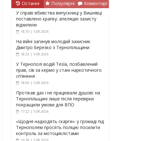
Останні
Популярні
Коментарі
У справі вбивства випускниці у Вишнівці
поставлено крапку: апеляцію захисту
відхилили
18:35 | 5.08.2026
На війні загинув молодий захисник
Дмитро Березко з Тернопільщини
18:23 | 5.08.2026
У Тернополі водій Tesla, позбавлений
прав, сів за кермо у стані наркотичного
сп’яніння
18:00 | 5.08.2026
Протікав дах і не працювали душові: на
Тернопільщині лише після перевірки
покращили умови для ВПО
17:22 | 5.08.2026
«Щодня надходять скарги»: у громаді під
Тернополем просять поліцію посилити
контроль за мотоциклістами
16:38 | 5.08.2026