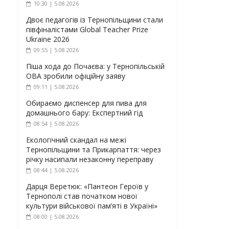
10:30 | 5.08.2026
Двоє педагогів із Тернопільщини стали
півфіналістами Global Teacher Prize
Ukraine 2026
09:55 | 5.08.2026
Піша хода до Почаєва: у Тернопільській
ОВА зробили офіційну заяву
09:11 | 5.08.2026
Обираємо диспенсер для пива для
домашнього бару: Експертний гід
08:54 | 5.08.2026
Екологічний скандал на межі
Тернопільщини та Прикарпаття: через
річку насипали незаконну переправу
08:44 | 5.08.2026
Дарця Веретюк: «Пантеон Героїв у
Тернополі став початком нової
культури військової пам’яті в Україні»
08:00 | 5.08.2026