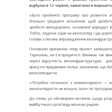
відбулася 12 червня, намагалися вирішит
«
Було прийнято програму про розвиток ве
близько тридцяти мільйонів, щоб зробити
зробити велодоріжки, основний маршрут Б
Тобто, людина сідає на велосипед і їде дор
голови з питань впровадження велоінфрастру
Основною причиною чому проект залишається
Тернопіль, не є в пріоритеті. Виникає так 
через відсутність велоінфраструктури, дл
присутні працівники поліції зазначили, що 
велосипедисти.
«
Потрібно починати з елементарного — ви
велосипедисти не можуть їхати по тротуара
До слова, усі обговорені питання, щодо розр
майбутнього розгляду міською радою.