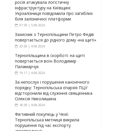
росія атакувала логістичну
інфраструктуру на Київщині:
Укрзалізниця повідомила про загиблих
біля залізничної платформи
07:59 | 5.08.2026
Захисник з Тернопільщини Петро Федів
повертається до рідного дому «на щиті»
20:28 | 4.08.2026
Тернопільщина в скорботі: на щиті
повертається воїн Володимир
Паламарчук
19:17 | 4.08.2026
За непослух і порушення канонічного
порядку: Тернопільська єпархія ПЦУ
відсторонили від служіння священника
Олексія Николишина
18:28 | 4.08.2026
Фіктивний покупець у Чехії:
Тернопільська митниця викрила
порушення під час експорту
агропродукції