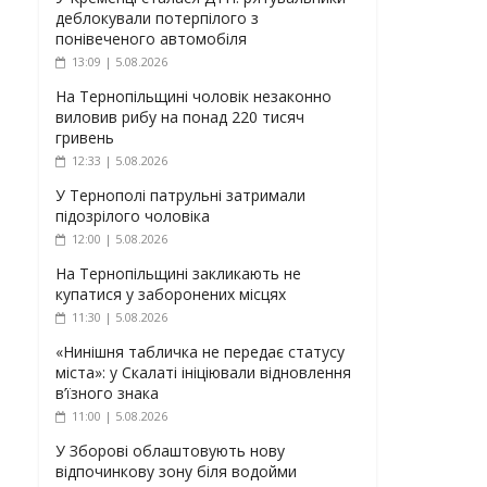
деблокували потерпілого з
понівеченого автомобіля
13:09 | 5.08.2026
На Тернопільщині чоловік незаконно
виловив рибу на понад 220 тисяч
гривень
12:33 | 5.08.2026
У Тернополі патрульні затримали
підозрілого чоловіка
12:00 | 5.08.2026
На Тернопільщині закликають не
купатися у заборонених місцях
11:30 | 5.08.2026
«Нинішня табличка не передає статусу
міста»: у Скалаті ініціювали відновлення
в’їзного знака
11:00 | 5.08.2026
У Зборові облаштовують нову
відпочинкову зону біля водойми