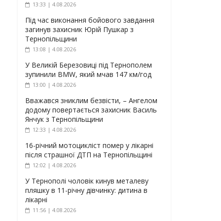
13:33 | 4.08.2026
Під час виконання бойового завдання
загинув захисник Юрій Пушкар з
Тернопільщини
13:08 | 4.08.2026
У Великій Березовиці під Тернополем
зупинили BMW, який мчав 147 км/год
13:00 | 4.08.2026
Вважався зниклим безвісти, – Ангелом
додому повертається захисник Василь
Янчук з Тернопільщини
12:33 | 4.08.2026
16-річний мотоцикліст помер у лікарні
після страшної ДТП на Тернопільщині
12:02 | 4.08.2026
У Тернополі чоловік кинув металеву
пляшку в 11-річну дівчинку: дитина в
лікарні
11:56 | 4.08.2026