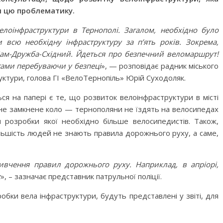
и цю проблематику.
лоінфраструктури в Тернополі. Загалом, необхідно було
 всю необхідну інфраструктуру за п’ять років. Зокрема,
ам-Дружба-Східний. Йдеться про безпечний веломаршрут!
огами перебуваючи у безпеці
», — розповідає радник міського
ктури, голова ГІ «ВелоТернопіль» Юрій Суходоляк.
 на папері є те, що розвиток велоінфраструктури в місті
зване замкнене коло — тернополяни не їздять на велосипедах
я розробки якої необхідно більше велосипедистів. Також,
більшість людей не знають правила дорожнього руху, а саме,
вчення правил дорожнього руху. Наприклад, в апріорі,
х
», – зазначає представник патрульної поліції.
обки вела інфраструктури, будуть представлені у звіті, для