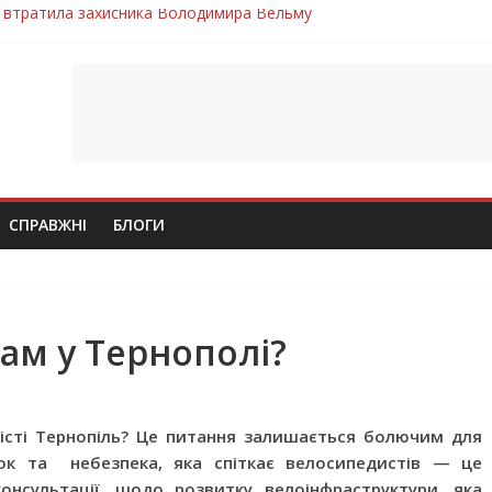
нопільщини Петро Федів повертається до рідного дому «на щиті»
в скорботі: на щиті повертається воїн Володимир Паламарчук
ння бойового завдання загинув захисник Юрій Пушкар з Тернопі
ув молодий захисник Дмитро Березко з Тернопільщини
 втратила захисника Володимира Вельму
СПРАВЖНІ
БЛОГИ
ам у Тернополі?
місті Тернопіль? Це питання залишається болючим для
іжок та небезпека, яка спіткає велосипедистів — це
консультації, щодо розвитку велоінфраструктури, яка