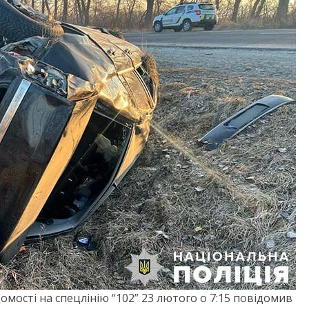
домості на спецлінію “102” 23 лютого о 7:15 повідомив