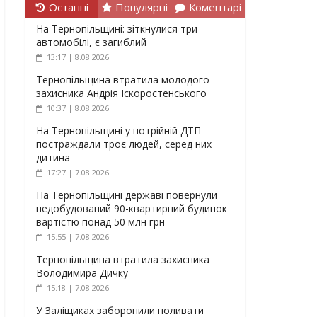
Останні
Популярні
Коментарі
На Тернопільщині: зіткнулися три
автомобілі, є загиблий
13:17 | 8.08.2026
Тернопільщина втратила молодого
захисника Андрія Іскоростенського
10:37 | 8.08.2026
На Тернопільщині у потрійній ДТП
постраждали троє людей, серед них
дитина
17:27 | 7.08.2026
На Тернопільщині державі повернули
недобудований 90-квартирний будинок
вартістю понад 50 млн грн
15:55 | 7.08.2026
Тернопільщина втратила захисника
Володимира Дичку
15:18 | 7.08.2026
У Заліщиках заборонили поливати