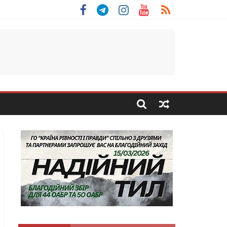
 Скоробогатий з Тернопільщини