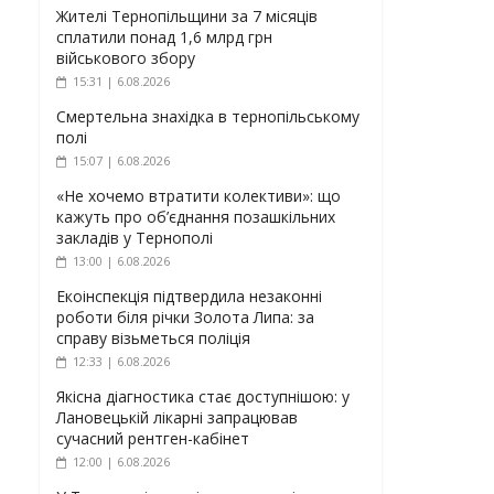
Жителі Тернопільщини за 7 місяців
сплатили понад 1,6 млрд грн
військового збору
15:31 | 6.08.2026
Смертельна знахідка в тернопільському
полі
15:07 | 6.08.2026
«Не хочемо втратити колективи»: що
кажуть про об’єднання позашкільних
закладів у Тернополі
13:00 | 6.08.2026
Екоінспекція підтвердила незаконні
роботи біля річки Золота Липа: за
справу візьметься поліція
12:33 | 6.08.2026
Якісна діагностика стає доступнішою: у
Лановецькій лікарні запрацював
сучасний рентген-кабінет
12:00 | 6.08.2026