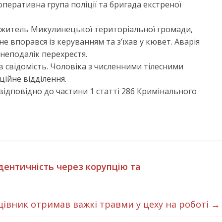
-оперативна група поліції та бригада екстреної
 житель Микулинецької територіальної громади,
е впорався із керуванням та з’їхав у кювет. Аварія
 неподалік перехрестя.
 свідомість. Чоловіка з численними тілесними
ійне відділення.
ідповідно до частини 1 статті 286 Кримінального
ідентичність через корупцію та
івник отримав важкі травми у цеху на роботі
→