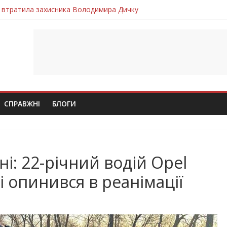
 втратила захисника Володимира Дичку
лим безвісти, – Ангелом додому повертається захисник Михайло
ув молодий захисник Дмитро Березко з Тернопільщини
 втратила захисника Володимира Вельму
втратила молодого захисника Андрія Іскоростенського
СПРАВЖНІ
БЛОГИ
і: 22-річний водій Opel
 і опинився в реанімації