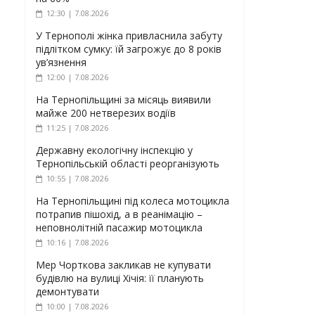
12:30 | 7.08.2026
У Тернополі жінка привласнила забуту
підлітком сумку: їй загрожує до 8 років
ув’язнення
12:00 | 7.08.2026
На Тернопільщині за місяць виявили
майже 200 нетверезих водіїв
11:25 | 7.08.2026
Державну екологічну інспекцію у
Тернопільській області реорганізують
10:55 | 7.08.2026
На Тернопільщині під колеса мотоцикла
потрапив пішохід, а в реанімацію –
неповнолітній пасажир мотоцикла
10:16 | 7.08.2026
Мер Чорткова закликав не купувати
будівлю на вулиці Хічія: її планують
демонтувати
10:00 | 7.08.2026