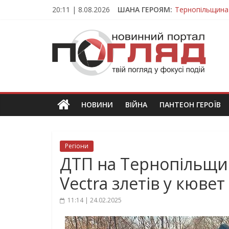
Skip
20:11 | 8.08.2026
ШАНА ГЕРОЯМ:
Тернопільщина
to
Вважався зник
content
ПОГЛЯД
На війні загин
Тернопільщина
Тернопільщина 
Новини
Тернополя.
Тернопільські
новини
НОВИНИ
ВІЙНА
ПАНТЕОН ГЕРОЇВ
та
події
Регіони
ДТП на Тернопільщин
Vectra злетів у кювет
11:14 | 24.02.2025