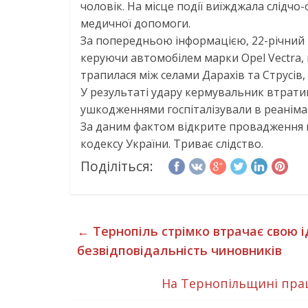
чоловік. На місце події виїжджала слідчо
медичної допомоги.
За попередньою інформацією, 22-річний
керуючи автомобілем марки Opel Vectra, н
трапилася між селами Дарахів та Струсів,
У результаті удару кермувальник втратив
ушкодженнями госпіталізували в реанімац
За даним фактом відкрите провадження в
кодексу України. Триває слідство.
Поділіться:
←
Тернопіль стрімко втрачає свою 
безвідповідальність чиновників
На Тернопільщині прац