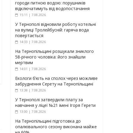
городи питною водою: порушників
відключатимуть від водопостачання
15:11 | 7.08.2026
У Тернополі відновили роботу котельні
на вулиці Тролейбусній: гаряча вода
повертається
14:33 | 7.08.2026
На Тернопільщині розшукали зниклого
58-річного чоловіка: його знайшли
мертвим
14:01 | 7.08.2026
Екологи б’ють на сполох через можливе
забруднення Серету на Тернопільщині
13:38 | 7.08.2026
У Тернополі затвердили плату за
навчання у ліцеї №21 імені Ігоря Герети
13:00 | 7.08.2026
На Тернопільщині підготовка до
опалювального сезону виконана майже
на 60%