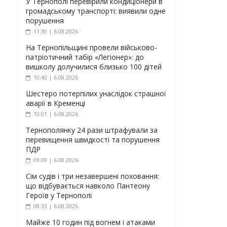
У Тернополі перевірили кондиціонери в
громадському транспорті: виявили одне
порушення
11:30 | 6.08.2026
На Тернопільщині провели військово-
патріотичний табір «Легіонер»: до
вишколу долучилися близько 100 дітей
10:43 | 6.08.2026
Шестеро потерпілих унаслідок страшної
аварії в Кременці
10:01 | 6.08.2026
Тернополянку 24 рази штрафували за
перевищення швидкості та порушення
ПДР
09:09 | 6.08.2026
Сім судів і три незавершені поховання:
що відбувається навколо Пантеону
Героїв у Тернополі
08:33 | 6.08.2026
Майже 10 годин під вогнем і атаками