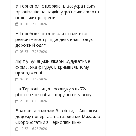
У Тернополі створюють всеукраїнську
організацію нащадків українських жертв
польських репресій
09:10 | 7.08.2026
У Теребовлі розпочали новий етап
ремонту мосту: підрядник влаштовує
дорожній одяг
08:33 | 7.08.2026
Ліфт у Бучацькій лікарні будуватиме
фірма, яка фігурує в кримінальному
провадженні
08:00 | 7.08.2026
На Тернопільщині розшукують 72-
річного чоловіка з порушенням зору
21:08 | 6.08.2026
Вважався зниклим безвісти, – Ангелом
додому повертається захисник Михайло
Скоробогатий з Тернопільщини
19:32 | 6.08.2026