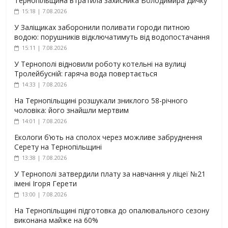
Тернопільщина втратила захисника Володимира Дичку
15:18 | 7.08.2026
У Заліщиках заборонили поливати городи питною
водою: порушників відключатимуть від водопостачання
15:11 | 7.08.2026
У Тернополі відновили роботу котельні на вулиці
Тролейбусній: гаряча вода повертається
14:33 | 7.08.2026
На Тернопільщині розшукали зниклого 58-річного
чоловіка: його знайшли мертвим
14:01 | 7.08.2026
Екологи б’ють на сполох через можливе забруднення
Серету на Тернопільщині
13:38 | 7.08.2026
У Тернополі затвердили плату за навчання у ліцеї №21
імені Ігоря Герети
13:00 | 7.08.2026
На Тернопільщині підготовка до опалювального сезону
виконана майже на 60%