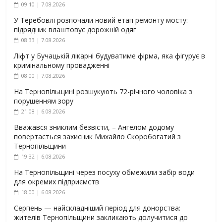
09:10 | 7.08.2026
У Теребовлі розпочали новий етап ремонту мосту:
підрядник влаштовує дорожній одяг
08:33 | 7.08.2026
Ліфт у Бучацькій лікарні будуватиме фірма, яка фігурує в
кримінальному провадженні
08:00 | 7.08.2026
На Тернопільщині розшукують 72-річного чоловіка з
порушенням зору
21:08 | 6.08.2026
Вважався зниклим безвісти, – Ангелом додому
повертається захисник Михайло Скоробогатий з
Тернопільщини
19:32 | 6.08.2026
На Тернопільщині через посуху обмежили забір води
для окремих підприємств
18:00 | 6.08.2026
Серпень — найскладніший період для донорства:
жителів Тернопільщини закликають долучитися до