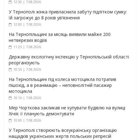
12:30 | 7.08.2026
У Тернополі жінка привласнила забуту підлітком сумку:
їй загрожує до 8 років ув’язнення
12:00 | 7.08.2026
На Тернопільщині за місяць виявили майже 200
нетверезих водіїв
11:25 | 7.08.2026
Державну екологічну інспекцію у Тернопільській області
реорганізують
10:55 | 7.08.2026
На Тернопільщині під колеса мотоцикла потрапив
пішохід, а в реанімацію – неповнолітній пасажир
мотоцикла
10:16 | 7.08.2026
Мер Чорткова закликав не купувати будівлю на вулиці
Хічія: її планують демонтувати
10:00 | 7.08.2026
У Тернополі створюють всеукраїнську організацію
нащадків українських жертв польських репресій