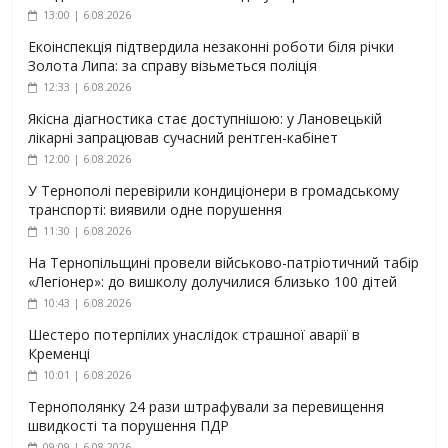
13:00 | 6.08.2026
Екоінспекція підтвердила незаконні роботи біля річки
Золота Липа: за справу візьметься поліція
12:33 | 6.08.2026
Якісна діагностика стає доступнішою: у Лановецькій
лікарні запрацював сучасний рентген-кабінет
12:00 | 6.08.2026
У Тернополі перевірили кондиціонери в громадському
транспорті: виявили одне порушення
11:30 | 6.08.2026
На Тернопільщині провели військово-патріотичний табір
«Легіонер»: до вишколу долучилися близько 100 дітей
10:43 | 6.08.2026
Шестеро потерпілих унаслідок страшної аварії в
Кременці
10:01 | 6.08.2026
Тернополянку 24 рази штрафували за перевищення
швидкості та порушення ПДР
09:09 | 6.08.2026