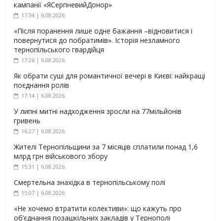
кампанії «ЯСерпневийДонор»
17:34 | 6.08.2026
«Після поранення лише одне бажання –відновитися і
повернутися до побратимів». Історія незламного
тернопільського гвардійця
17:26 | 6.08.2026
Як обрати суші для романтичної вечері в Києві: найкращі
поєднання ролів
17:14 | 6.08.2026
У липні митні надходження зросли на 77мільйонів
гривень
16:27 | 6.08.2026
Жителі Тернопільщини за 7 місяців сплатили понад 1,6
млрд грн військового збору
15:31 | 6.08.2026
Смертельна знахідка в тернопільському полі
15:07 | 6.08.2026
«Не хочемо втратити колективи»: що кажуть про
об’єднання позашкільних закладів у Тернополі