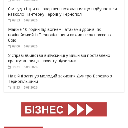
Сім судів і три незавершені поховання: що відбувається
навколо Пантеону Героїв у Тернополі
08:33 | 6.08.2026
Майже 10 годин під вогнем і атаками дронів: як
поліцейський із Тернопільщини вижив після важкого
бою
08:00 | 6.08.2026
У справі вбивства випускниці у Вишнівці поставлено
крапку: апеляцію захисту відхилили
18:35 | 5.08.2026
На війні загинув молодий захисник Дмитро Березко з
Тернопільщини
18:23 | 5.08.2026