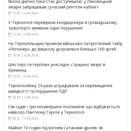
Якісна діагностика стає доступнішою: у Лановецькій
лікарні запрацював сучасний рентген-кабінет
12:00 | 6.08.2026
У Тернополі перевірили кондиціонери в громадському
транспорті: виявили одне порушення
11:30 | 6.08.2026
На Тернопільщині провели військово-патріотичний табір
«Легіонер»: до вишколу долучилися близько 100 дітей
10:43 | 6.08.2026
Шестеро потерпілих унаслідок страшної аварії в
Кременці
10:01 | 6.08.2026
Тернополянку 24 рази штрафували за перевищення
швидкості та порушення ПДР
09:09 | 6.08.2026
Сім судів і три незавершені поховання: що відбувається
навколо Пантеону Героїв у Тернополі
08:33 | 6.08.2026
Майже 10 годин під вогнем і атаками дронів: як