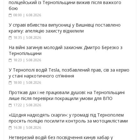
поліцейський із Тернопільщини вижив після важкого
бою
08:00 | 6.08.2026
У справі вбивства випускниці у Вишнівці поставлено
крапку: апеляцію захисту відхилили
18:35 | 5.08.2026
На війні загинув молодий захисник Дмитро Березко з
Тернопільщини
18:23 | 5.08.2026
У Тернополі водій Tesla, позбавлений прав, сів за кермо
у стані наркотичного сп’яніння
18:00 | 5.08.2026
Протікав дах і не працювали душові: на Тернопільщині
лише після перевірки покращили умови для ВПО
17:22 | 5.08.2026
«Щодня надходять скарги»: у громаді під Тернополем
просять поліцію посилити контроль за мотоциклістами
16:38 | 5.08.2026
Нетверезий водій без посвідчення кинув хабар у