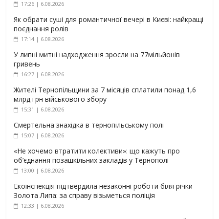
17:26 | 6.08.2026
Як обрати суші для романтичної вечері в Києві: найкращі
поєднання ролів
17:14 | 6.08.2026
У липні митні надходження зросли на 77мільйонів
гривень
16:27 | 6.08.2026
Жителі Тернопільщини за 7 місяців сплатили понад 1,6
млрд грн військового збору
15:31 | 6.08.2026
Смертельна знахідка в тернопільському полі
15:07 | 6.08.2026
«Не хочемо втратити колективи»: що кажуть про
об’єднання позашкільних закладів у Тернополі
13:00 | 6.08.2026
Екоінспекція підтвердила незаконні роботи біля річки
Золота Липа: за справу візьметься поліція
12:33 | 6.08.2026