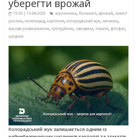
уберегти врожай
,
,
,
15:33 | 13.06.2025
агротехніка
біозахист
врожай
захист
,
,
,
,
,
рослин
інсектицид
картопля
колорадський жук
личинка
,
,
,
,
,
масове розмноження
протруйник
сівозміна
томати
фітофаг
шкідник
Колорадський жук залишається одним із
найнебезпечніших шкідників картоплі та томатів