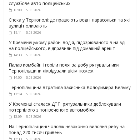
службове авто поліцейських
16:00 | 5.08.2026
Спека у Тернополі: де працюють водні парасольки та які
вулиці поливають
15:11 | 5.08.2026
У Кременецькому районі водія, підозрюваного в наїзді
на поліцейського, відправили під домашній арешт
14:33 | 5.08.2026
Палав комбайн і горіли поля: за добу рятувальники
Тернопільщини ліквідували вісім пожеж
14:00 | 5.08.2026
Тернопільщина втратила захисника Володимира Вельму
13:14 | 5.08.2026
У Кременці сталася ДТП: рятувальники деблокували
потерпілого з понівеченого автомобіля
13:09 | 5.08.2026
На Тернопільщині чоловік незаконно виловив рибу на
понад 220 тисяч гривень
12:33 | 5.08.2026