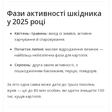
Фази активності шкідника
у 2025 році
Квітень–травень:
вихід із зимівлі, активне
харчування й спаровування.
Початок липня:
масове відродження личинок —
найбільш небезпечна фаза для картоплі.
Серпень:
друга хвиля активності, з
пошкодженням баклажанів, перцю, помідорів.
За літо одна самка може дати до трьох поколінь
жуків — це до 80 млн особин, які здатні знищити 100
тис. кущів картоплі.