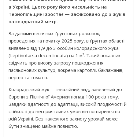
в Україні. Цього року його чисельність на
Тернопільщині зростає — зафіксовано до 3 жуків
на квадратний метр.
За даними весняних ґрунтових розкопок,
проведених на початку 2025 року, в ґрунтах області
виявлено від 1,9 до 3 особин колорадського жука
(Leptinotarsa decemlineata) на 1 м². Такий показник
свідчить про високу загрозу пошкодження
пасльонових культур, зокрема картоплі, баклажанів,
перцю та томатів.
Колорадський жук — інвазійний вид, завезений до
Європи з Північної Америки понад 100 років тому.
Завдяки здатності до адаптації, високій плодючості й
стійкості до несприятливих умов він поширився по
всій Україні. Без належного захисту урожай може
бути знищено майже повністю.