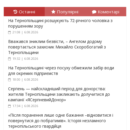
Останні
Популярні
Коментарі
На Тернопільщині розшукують 72-річного чоловіка з
порушенням зору
21:08 | 6.08.2026
Вважався зниклим безвісти, – Ангелом додому
повертається захисник Михайло Скоробогатий з
Тернопільщини
19:32 | 6.08.2026
На Тернопільщині через посуху обмежили забір води
для окремих підприємств
18:00 | 6.08.2026
Серпень — найскладніший період для донорства:
жителів Тернопільщини закликають долучитися до
кампанії «ЯСерпневийДонор»
17:34 | 6.08.2026
«Після поранення лише одне бажання –відновитися і
повернутися до побратимів». Історія незламного
тернопільського гвардійця