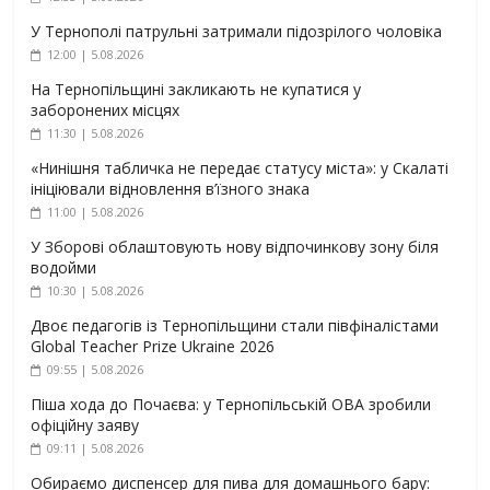
У Тернополі патрульні затримали підозрілого чоловіка
12:00 | 5.08.2026
На Тернопільщині закликають не купатися у
заборонених місцях
11:30 | 5.08.2026
«Нинішня табличка не передає статусу міста»: у Скалаті
ініціювали відновлення в’їзного знака
11:00 | 5.08.2026
У Зборові облаштовують нову відпочинкову зону біля
водойми
10:30 | 5.08.2026
Двоє педагогів із Тернопільщини стали півфіналістами
Global Teacher Prize Ukraine 2026
09:55 | 5.08.2026
Піша хода до Почаєва: у Тернопільській ОВА зробили
офіційну заяву
09:11 | 5.08.2026
Обираємо диспенсер для пива для домашнього бару: