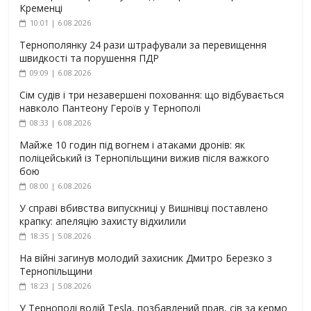
Кременці
10:01 | 6.08.2026
Тернополянку 24 рази штрафували за перевищення
швидкості та порушення ПДР
09:09 | 6.08.2026
Сім судів і три незавершені поховання: що відбувається
навколо Пантеону Героїв у Тернополі
08:33 | 6.08.2026
Майже 10 годин під вогнем і атаками дронів: як
поліцейський із Тернопільщини вижив після важкого
бою
08:00 | 6.08.2026
У справі вбивства випускниці у Вишнівці поставлено
крапку: апеляцію захисту відхилили
18:35 | 5.08.2026
На війні загинув молодий захисник Дмитро Березко з
Тернопільщини
18:23 | 5.08.2026
У Тернополі водій Tesla, позбавлений прав, сів за кермо