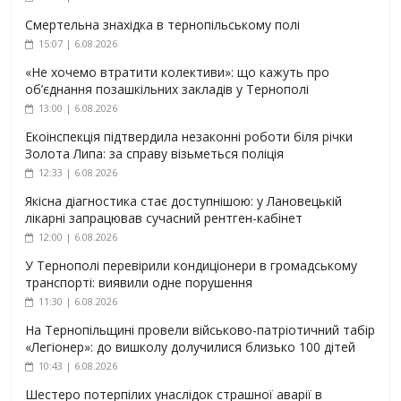
Смертельна знахідка в тернопільському полі
15:07 | 6.08.2026
«Не хочемо втратити колективи»: що кажуть про
об’єднання позашкільних закладів у Тернополі
13:00 | 6.08.2026
Екоінспекція підтвердила незаконні роботи біля річки
Золота Липа: за справу візьметься поліція
12:33 | 6.08.2026
Якісна діагностика стає доступнішою: у Лановецькій
лікарні запрацював сучасний рентген-кабінет
12:00 | 6.08.2026
У Тернополі перевірили кондиціонери в громадському
транспорті: виявили одне порушення
11:30 | 6.08.2026
На Тернопільщині провели військово-патріотичний табір
«Легіонер»: до вишколу долучилися близько 100 дітей
10:43 | 6.08.2026
Шестеро потерпілих унаслідок страшної аварії в