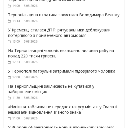
14:00 | 5.08.2026
Тернопільщина втратила захисника Володимира Вельму
13:14 | 5.08.2026
У Кременці сталася ДТП: рятувальники деблокували
потерпілого з понівеченого автомобіля
13:09 | 5.08.2026
На Тернопільщині чоловік незаконно виловив рибу на
понад 220 тисяч гривень
12:33 | 5.08.2026
У Тернополі патрульні затримали підозрілого чоловіка
12:00 | 5.08.2026
На Тернопільщині закликають не купатися у
заборонених місцях
11:30 | 5.08.2026
«Нинішня табличка не передає статусу міста»: у Скалаті
ініціювали відновлення в’їзного знака
11:00 | 5.08.2026
У Зборові облаштовують нову відпочинкову зону біля