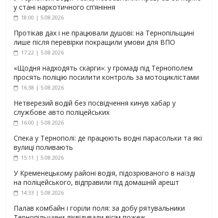
у стані наркотичного сп’яніння
18:00 | 5.08.2026
Протікав дах і не працювали душові: на Тернопільщині
лише після перевірки покращили умови для ВПО
17:22 | 5.08.2026
«Щодня надходять скарги»: у громаді під Тернополем
просять поліцію посилити контроль за мотоциклістами
16:38 | 5.08.2026
Нетверезий водій без посвідчення кинув хабар у
службове авто поліцейських
16:00 | 5.08.2026
Спека у Тернополі: де працюють водні парасольки та які
вулиці поливають
15:11 | 5.08.2026
У Кременецькому районі водія, підозрюваного в наїзді
на поліцейського, відправили під домашній арешт
14:33 | 5.08.2026
Палав комбайн і горіли поля: за добу рятувальники
Тернопільщини ліквідували вісім пожеж