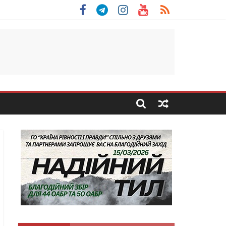
 Скоробогатий з Тернопільщини