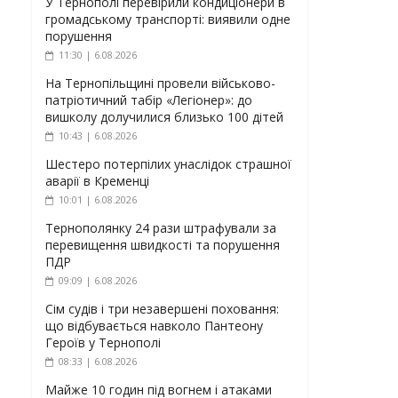
У Тернополі перевірили кондиціонери в
громадському транспорті: виявили одне
порушення
11:30 | 6.08.2026
На Тернопільщині провели військово-
патріотичний табір «Легіонер»: до
вишколу долучилися близько 100 дітей
10:43 | 6.08.2026
Шестеро потерпілих унаслідок страшної
аварії в Кременці
10:01 | 6.08.2026
Тернополянку 24 рази штрафували за
перевищення швидкості та порушення
ПДР
09:09 | 6.08.2026
Сім судів і три незавершені поховання:
що відбувається навколо Пантеону
Героїв у Тернополі
08:33 | 6.08.2026
Майже 10 годин під вогнем і атаками