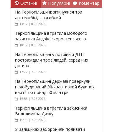
Останні
Популярні
Коментарі
На Тернопільщині: зіткнулися три
автомобілі, є загиблий
13:17 | 8.08.2026
Тернопільщина втратила молодого
захисника Андрія Іскоростенського
10:37 | 8.08.2026
На Тернопільщині у потрійній ДТП
постраждали троє людей, серед них
дитина
17:27 | 7.08.2026
На Тернопільщині державі повернули
недобудований 90-квартирний будинок
вартістю понад 50 млн грн
15:55 | 7.08.2026
Тернопільщина втратила захисника
Володимира Дичку
15:18 | 7.08.2026
У Заліщиках заборонили поливати