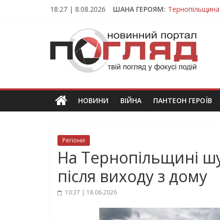
Skip
18:27 | 8.08.2026
ШАНА ГЕРОЯМ:
Тернопільщина
to
Вважався зник
content
ПОГЛЯД
На війні загин
Тернопільщина
Тернопільщина 
Новини
Тернополя.
Тернопільські
новини
НОВИНИ
ВІЙНА
ПАНТЕОН ГЕРОЇВ
та
події
Регіони
На Тернопільщині шу
після виходу з дому
10:37 | 18.06.2026