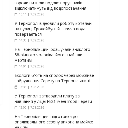
городи питною водою: порушників
відключатимуть від водопостачання
15:11 | 7.08.2026
У Тернополі відновили роботу котельні
на вулиці Тролейбусній: гаряча вода
повертається
14:33 | 7.08.2026
На Тернопільщині розшукали зниклого
58-річного чоловіка: його знайшли
мертвим
14:01 | 7.08.2026
Екологи б’ють на сполох через можливе
забруднення Серету на Тернопільщині
13:38 | 7.08.2026
У Тернополі затвердили плату за
навчання у ліцеї №21 імені Ігоря Герети
13:00 | 7.08.2026
На Тернопільщині підготовка до
опалювального сезону виконана майже
на 60%