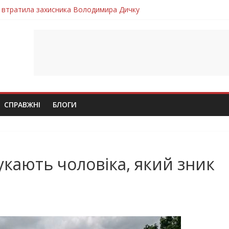
 втратила захисника Володимира Дичку
лим безвісти, – Ангелом додому повертається захисник Михайло
ув молодий захисник Дмитро Березко з Тернопільщини
 втратила захисника Володимира Вельму
втратила молодого захисника Андрія Іскоростенського
СПРАВЖНІ
БЛОГИ
кають чоловіка, який зник