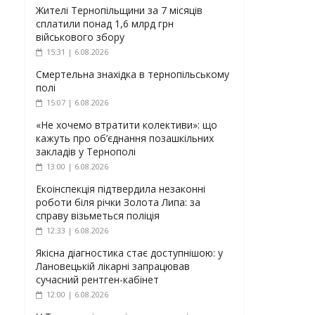
Жителі Тернопільщини за 7 місяців
сплатили понад 1,6 млрд грн
військового збору
15:31 | 6.08.2026
Смертельна знахідка в тернопільському
полі
15:07 | 6.08.2026
«Не хочемо втратити колективи»: що
кажуть про об’єднання позашкільних
закладів у Тернополі
13:00 | 6.08.2026
Екоінспекція підтвердила незаконні
роботи біля річки Золота Липа: за
справу візьметься поліція
12:33 | 6.08.2026
Якісна діагностика стає доступнішою: у
Лановецькій лікарні запрацював
сучасний рентген-кабінет
12:00 | 6.08.2026