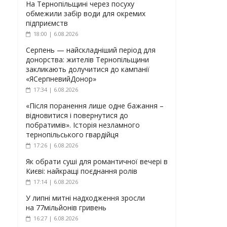
На Тернопільщині через посуху
обмежили забір води для окремих
підприємств
18:00 | 6.08.2026
Серпень — найскладніший період для
донорства: жителів Тернопільщини
закликають долучитися до кампанії
«ЯСерпневийДонор»
17:34 | 6.08.2026
«Після поранення лише одне бажання –
відновитися і повернутися до
побратимів». Історія незламного
тернопільського гвардійця
17:26 | 6.08.2026
Як обрати суші для романтичної вечері в
Києві: найкращі поєднання ролів
17:14 | 6.08.2026
У липні митні надходження зросли
на 77мільйонів гривень
16:27 | 6.08.2026