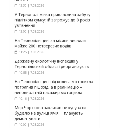
12:30 | 7.08.2026
У Тернополі жінка привласнила забуту
підлітком сумку: їй загрожує до 8 років
ув’язнення
12:00 | 7.08.2026
На Тернопільщині за місяць виявили
майже 200 нетверезих водіїв
11:25 | 7.08.2026
Державну екологічну інспекцію у
Тернопільській області реорганізують
10:55 | 7.08.2026
На Тернопільщині під колеса мотоцикла
потрапив пішохід, а в реанімацію –
неповнолітній пасажир мотоцикла
10:16 | 7.08.2026
Мер Чорткова закликав не купувати
будівлю на вулиці Хічія: її планують
демонтувати
10:00 | 7.08.2026