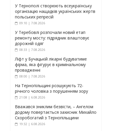
У Тернополі створюють всеукраїнську
організацію нащадків українських жертв
польських репресій
09:10 | 7.08.2026
У Теребовлі розпочали новий етап
ремонту мосту: підрядник влаштовує
дорожній одяг
08:33 | 7.08.2026
Ліфт у Бучацькій лікарні будуватиме
фірма, яка фігурує в кримінальному
провадженні
08:00 | 7.08.2026
На Тернопільщині розшукують 72-
річного чоловіка з порушенням зору
21:08 | 6.08.2026
Вважався зниклим безвісти, – Ангелом
додому повертається захисник Михайло
Скоробогатий з Тернопільщини
19:32 | 6.08.2026