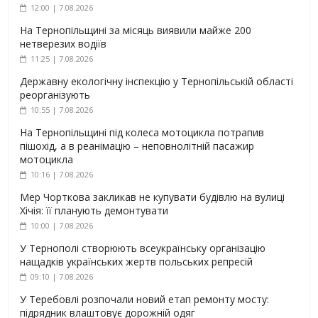
12:00 | 7.08.2026
На Тернопільщині за місяць виявили майже 200
нетверезих водіїв
11:25 | 7.08.2026
Державну екологічну інспекцію у Тернопільській області
реорганізують
10:55 | 7.08.2026
На Тернопільщині під колеса мотоцикла потрапив
пішохід, а в реанімацію – неповнолітній пасажир
мотоцикла
10:16 | 7.08.2026
Мер Чорткова закликав не купувати будівлю на вулиці
Хічія: її планують демонтувати
10:00 | 7.08.2026
У Тернополі створюють всеукраїнську організацію
нащадків українських жертв польських репресій
09:10 | 7.08.2026
У Теребовлі розпочали новий етап ремонту мосту:
підрядник влаштовує дорожній одяг