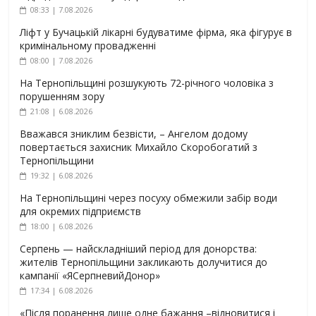
08:33 | 7.08.2026
Ліфт у Бучацькій лікарні будуватиме фірма, яка фігурує в
кримінальному провадженні
08:00 | 7.08.2026
На Тернопільщині розшукують 72-річного чоловіка з
порушенням зору
21:08 | 6.08.2026
Вважався зниклим безвісти, – Ангелом додому
повертається захисник Михайло Скоробогатий з
Тернопільщини
19:32 | 6.08.2026
На Тернопільщині через посуху обмежили забір води
для окремих підприємств
18:00 | 6.08.2026
Серпень — найскладніший період для донорства:
жителів Тернопільщини закликають долучитися до
кампанії «ЯСерпневийДонор»
17:34 | 6.08.2026
«Після поранення лише одне бажання –відновитися і