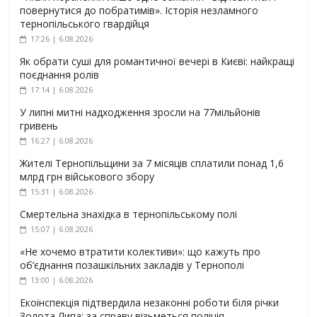
повернутися до побратимів». Історія незламного
тернопільського гвардійця
17:26 | 6.08.2026
Як обрати суші для романтичної вечері в Києві: найкращі
поєднання ролів
17:14 | 6.08.2026
У липні митні надходження зросли на 77мільйонів
гривень
16:27 | 6.08.2026
Жителі Тернопільщини за 7 місяців сплатили понад 1,6
млрд грн військового збору
15:31 | 6.08.2026
Смертельна знахідка в тернопільському полі
15:07 | 6.08.2026
«Не хочемо втратити колективи»: що кажуть про
об’єднання позашкільних закладів у Тернополі
13:00 | 6.08.2026
Екоінспекція підтвердила незаконні роботи біля річки
Золота Липа: за справу візьметься поліція