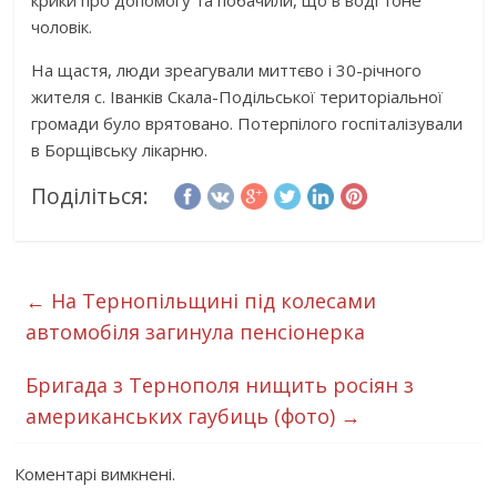
крики про допомогу та побачили, що в воді тоне
чоловік.
На щастя, люди зреагували миттєво і 30-річного
жителя с. Іванків Скала-Подільської територіальної
громади було врятовано. Потерпілого госпіталізували
в Борщівську лікарню.
Поділіться:
←
На Тернопільщині під колесами
автомобіля загинула пенсіонерка
Бригада з Тернополя нищить росіян з
американських гаубиць (фото)
→
Коментарі вимкнені.