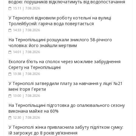
водою: порушників відключатимуть від водопостачання
15:11 | 7.08.2026
У Тернополі відновили роботу котельні на вулиці
Тролейбусній: гаряча вода повертається
14:33 | 7.08.2026
На Тернопільщині розшукали зниклого 58-річного
чоловіка: його знайшли мертвим
14:01 | 7.08.2026
Екологи б’ють на сполох через можливе забруднення
Серету на Тернопільщині
13:38 | 7.08.2026
У Тернополі затвердили плату за навчання у ліцеї №21
імені Ігоря Герети
13:00 | 7.08.2026
На Тернопільщині підготовка до опалювального сезону
виконана майже на 60%
12:30 | 7.08.2026
У Тернополі жінка привласнила забуту підлітком сумку:
їй загрожує до 8 років ув’язнення