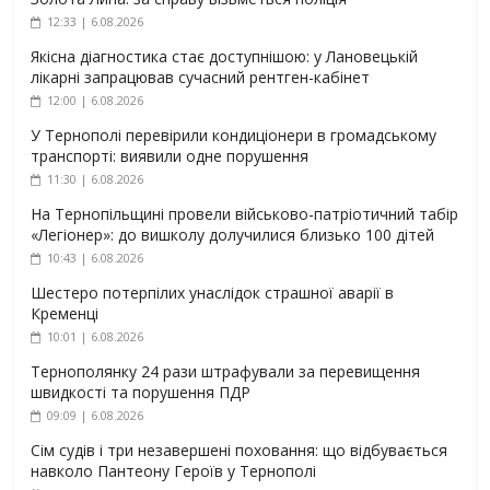
12:33 | 6.08.2026
Якісна діагностика стає доступнішою: у Лановецькій
лікарні запрацював сучасний рентген-кабінет
12:00 | 6.08.2026
У Тернополі перевірили кондиціонери в громадському
транспорті: виявили одне порушення
11:30 | 6.08.2026
На Тернопільщині провели військово-патріотичний табір
«Легіонер»: до вишколу долучилися близько 100 дітей
10:43 | 6.08.2026
Шестеро потерпілих унаслідок страшної аварії в
Кременці
10:01 | 6.08.2026
Тернополянку 24 рази штрафували за перевищення
швидкості та порушення ПДР
09:09 | 6.08.2026
Сім судів і три незавершені поховання: що відбувається
навколо Пантеону Героїв у Тернополі