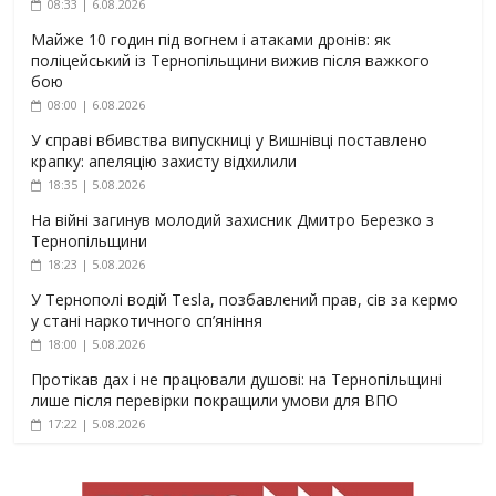
08:33 | 6.08.2026
Майже 10 годин під вогнем і атаками дронів: як
поліцейський із Тернопільщини вижив після важкого
бою
08:00 | 6.08.2026
У справі вбивства випускниці у Вишнівці поставлено
крапку: апеляцію захисту відхилили
18:35 | 5.08.2026
На війні загинув молодий захисник Дмитро Березко з
Тернопільщини
18:23 | 5.08.2026
У Тернополі водій Tesla, позбавлений прав, сів за кермо
у стані наркотичного сп’яніння
18:00 | 5.08.2026
Протікав дах і не працювали душові: на Тернопільщині
лише після перевірки покращили умови для ВПО
17:22 | 5.08.2026