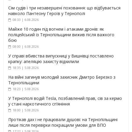
Сім судів і три незавершені поховання: що відбувається
навколо Пантеону Героїв у Тернополі
08:33 | 6.08.2026
Майже 10 годин під вогнем і атаками дронів: як
поліцейський із Тернопільщини вижив після важкого
бою
08:00 | 6.08.2026
У справі вбивства випускниці у Вишнівці поставлено
крапку: апеляцію захисту відхилили
18:35 | 5.08.2026
На війні загинув молодий захисник Дмитро Березко з
Тернопільщини
18:23 | 5.08.2026
У Тернополі водій Tesla, позбавлений прав, сів за кермо
у стані наркотичного сп’яніння
18:00 | 5.08.2026
Протікав дах і не працювали душові: на Тернопільщині
лише після перевірки покращили умови для ВПО
17:22 | 5.08.2026