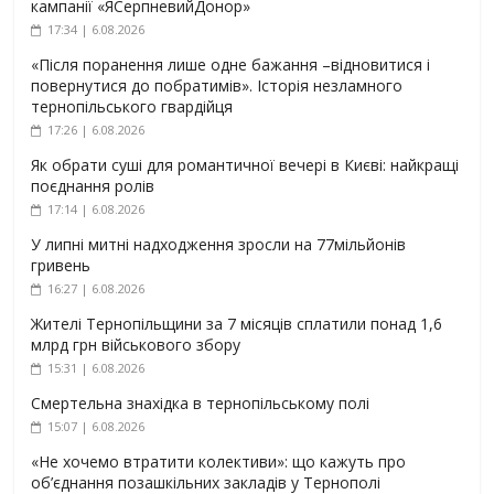
кампанії «ЯСерпневийДонор»
17:34 | 6.08.2026
«Після поранення лише одне бажання –відновитися і
повернутися до побратимів». Історія незламного
тернопільського гвардійця
17:26 | 6.08.2026
Як обрати суші для романтичної вечері в Києві: найкращі
поєднання ролів
17:14 | 6.08.2026
У липні митні надходження зросли на 77мільйонів
гривень
16:27 | 6.08.2026
Жителі Тернопільщини за 7 місяців сплатили понад 1,6
млрд грн військового збору
15:31 | 6.08.2026
Смертельна знахідка в тернопільському полі
15:07 | 6.08.2026
«Не хочемо втратити колективи»: що кажуть про
об’єднання позашкільних закладів у Тернополі