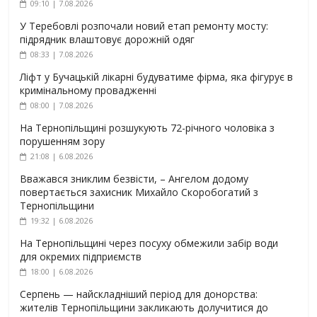
09:10 | 7.08.2026
У Теребовлі розпочали новий етап ремонту мосту:
підрядник влаштовує дорожній одяг
08:33 | 7.08.2026
Ліфт у Бучацькій лікарні будуватиме фірма, яка фігурує в
кримінальному провадженні
08:00 | 7.08.2026
На Тернопільщині розшукують 72-річного чоловіка з
порушенням зору
21:08 | 6.08.2026
Вважався зниклим безвісти, – Ангелом додому
повертається захисник Михайло Скоробогатий з
Тернопільщини
19:32 | 6.08.2026
На Тернопільщині через посуху обмежили забір води
для окремих підприємств
18:00 | 6.08.2026
Серпень — найскладніший період для донорства:
жителів Тернопільщини закликають долучитися до