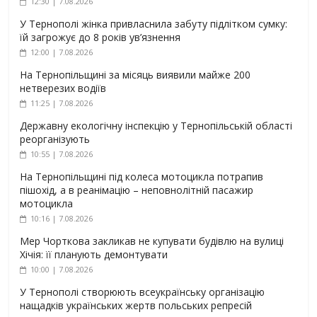
12:30 | 7.08.2026
У Тернополі жінка привласнила забуту підлітком сумку:
їй загрожує до 8 років ув’язнення
12:00 | 7.08.2026
На Тернопільщині за місяць виявили майже 200
нетверезих водіїв
11:25 | 7.08.2026
Державну екологічну інспекцію у Тернопільській області
реорганізують
10:55 | 7.08.2026
На Тернопільщині під колеса мотоцикла потрапив
пішохід, а в реанімацію – неповнолітній пасажир
мотоцикла
10:16 | 7.08.2026
Мер Чорткова закликав не купувати будівлю на вулиці
Хічія: її планують демонтувати
10:00 | 7.08.2026
У Тернополі створюють всеукраїнську організацію
нащадків українських жертв польських репресій