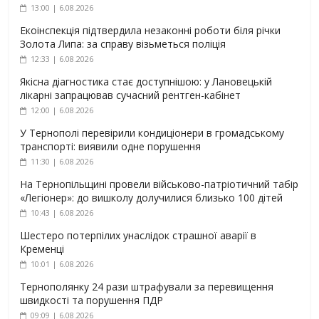
13:00 | 6.08.2026
Екоінспекція підтвердила незаконні роботи біля річки
Золота Липа: за справу візьметься поліція
12:33 | 6.08.2026
Якісна діагностика стає доступнішою: у Лановецькій
лікарні запрацював сучасний рентген-кабінет
12:00 | 6.08.2026
У Тернополі перевірили кондиціонери в громадському
транспорті: виявили одне порушення
11:30 | 6.08.2026
На Тернопільщині провели військово-патріотичний табір
«Легіонер»: до вишколу долучилися близько 100 дітей
10:43 | 6.08.2026
Шестеро потерпілих унаслідок страшної аварії в
Кременці
10:01 | 6.08.2026
Тернополянку 24 рази штрафували за перевищення
швидкості та порушення ПДР
09:09 | 6.08.2026