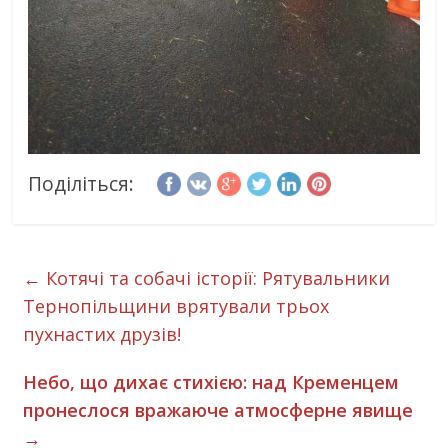
Поділіться:
←
Котячі та собачі історії: Рятувальники
Тернопільщини врятували трьох
пухнастих друзів!
Небо, що дихає стихією: над Кременцем
пронеслося вражаюче атмосферне явище
→