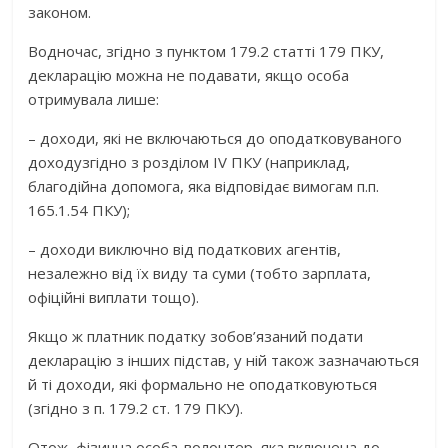
законом.
Водночас, згідно з
пунктом 179.2 статті 179 ПКУ
,
декларацію можна
не подавати
, якщо особа
отримувала лише:
–
доходи, які
не включаються до оподатковуваного
доходу
згідно з розділом IV ПКУ (наприклад,
благодійна допомога, яка відповідає вимогам
п.п
.
165.1.54 ПКУ);
–
доходи виключно від податкових агентів
,
незалежно від їх виду та суми (тобто зарплата,
офіційні виплати тощо).
Якщо ж платник податку зобов’язаний подати
декларацію з інших підстав, у ній
також зазначаються
й ті доходи, які формально не оподатковуються
(згідно з п. 179.2 ст. 179 ПКУ).
Отож, фізична особа-волонтер, яка включена до