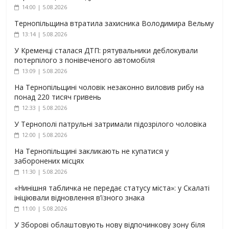
14:00 | 5.08.2026
Тернопільщина втратила захисника Володимира Вельму
13:14 | 5.08.2026
У Кременці сталася ДТП: рятувальники деблокували
потерпілого з понівеченого автомобіля
13:09 | 5.08.2026
На Тернопільщині чоловік незаконно виловив рибу на
понад 220 тисяч гривень
12:33 | 5.08.2026
У Тернополі патрульні затримали підозрілого чоловіка
12:00 | 5.08.2026
На Тернопільщині закликають не купатися у
заборонених місцях
11:30 | 5.08.2026
«Нинішня табличка не передає статусу міста»: у Скалаті
ініціювали відновлення в’їзного знака
11:00 | 5.08.2026
У Зборові облаштовують нову відпочинкову зону біля