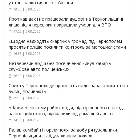
у стані наркотичного сп’яніння
18:00 | 5.08.2026
Протікав дах і не працювали душові: на Тернопільщині
лише після перевірки покращили умови для ВПО
17:22 | 5.08.2026
«Щодня надходять скарги»: у громаді під Тернополем
просять поліцію посилити контроль за мотоциклістами
16:38 | 5.08.2026
Нетверезий водій без посвідчення кинув хабар у
службове авто поліцейських
16:00 | 5.08.2026
Спека у Тернополі: де працюють водні парасольки та які
вулиці поливають
15:11 | 5.08.2026
У Кременецькому районі водія, підозрюваного в наїзді
на поліцейського, відправили під домашній арешт
14:33 | 5.08.2026
Палав комбайн і горіли поля: за добу рятувальники
Тернопільщини ліквідували вісім пожеж