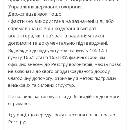
Управління державної охорони,
Держспецзв’язок
тощо;
•
фактично
використана на зазначені цілі
, або
спрямована на
відшкодування витрат
волонтера
, які пов’язані з наданням такої
допомоги та
документально підтверджені
.
Відповідно до
підпункту «б» підпункту 165.1.54
пункту 165.1 статті 165
ПКУ,
фізичні особи
, які
офіційно внесені до
Реєстру волонтерів
, мають право
не включати до свого оподатковуваного доходу
благодійну допомогу, отриману з метою підтримки
військових та силових структур.
Це правило застосовується до благодійної допомоги,
отриманої:
1)
у
році, що передує року внесення волонтера до
Реєстру
;