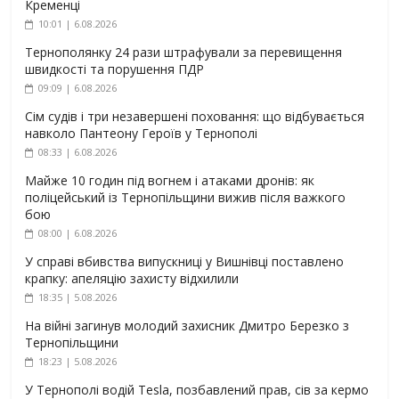
Кременці
10:01 | 6.08.2026
Тернополянку 24 рази штрафували за перевищення
швидкості та порушення ПДР
09:09 | 6.08.2026
Сім судів і три незавершені поховання: що відбувається
навколо Пантеону Героїв у Тернополі
08:33 | 6.08.2026
Майже 10 годин під вогнем і атаками дронів: як
поліцейський із Тернопільщини вижив після важкого
бою
08:00 | 6.08.2026
У справі вбивства випускниці у Вишнівці поставлено
крапку: апеляцію захисту відхилили
18:35 | 5.08.2026
На війні загинув молодий захисник Дмитро Березко з
Тернопільщини
18:23 | 5.08.2026
У Тернополі водій Tesla, позбавлений прав, сів за кермо