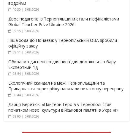
водойми
10:30 | 5.08.2026
Двоє педагогів із Тернопільщини стали півфіналістами
Global Teacher Prize Ukraine 2026
09:55 | 5.08.2026
Піша хода до Почаєва: у Тернопільській ОВА зробили
офіційну заяву
09:11 | 5.08.2026
Обираємо диспенсер для пива для домашнього бару:
Експертний гід
08:54 | 5.08.2026
Екологічний скандал на межі Тернопільщини та
Прикарпаття: через річку насипали незаконну переправу
08:44 | 5.08.2026
Дарця Веретюк: «Пантеон Героїв у Тернополі став
початком нової культури військової пам’яті в Україні»
08:00 | 5.08.2026