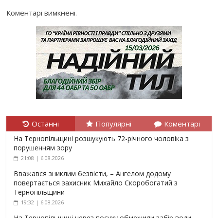
Коментарі вимкнені.
Останні
Популярні
Коментарі
На Тернопільщині розшукують 72-річного чоловіка з
порушенням зору
21:08 | 6.08.2026
Вважався зниклим безвісти, – Ангелом додому
повертається захисник Михайло Скоробогатий з
Тернопільщини
19:32 | 6.08.2026
На Тернопільщині через посуху обмежили забір води