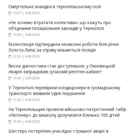
Смертельна знахідка в тернопільському полі
15:07 | 6.08.2026
«Не хочемо втратити колективи»: що кажуть про
об’єднання позашкільних закладів у Тернополі
13:00 | 6.08.2026
Екоінспекція підтвердила незаконні роботи біля річки
Золота Липа: за справу візьметься поліція
12:33 | 6.08.2026
Якісна діагностика стає доступнішою: у Лановецькій
лікарні запрацював сучасний рентген-кабінет
12:00 | 6.08.2026
У Тернополі перевірили кондиціонери в громадському
транспорті: виявили одне порушення
11:30 | 6.08.2026
На Тернопільщині провели військово-патріотичний табір
«Легіонер»: до вишколу долучилися близько 100 дітей
10:43 | 6.08.2026
Шестеро потерпілих унаслідок страшної аварії в