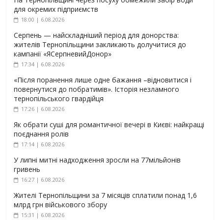
для окремих підприємств
18:00 | 6.08.2026
Серпень — найскладніший період для донорства:
жителів Тернопільщини закликають долучитися до
кампанії «ЯСерпневийДонор»
17:34 | 6.08.2026
«Після поранення лише одне бажання –відновитися і
повернутися до побратимів». Історія незламного
тернопільського гвардійця
17:26 | 6.08.2026
Як обрати суші для романтичної вечері в Києві: найкращі
поєднання ролів
17:14 | 6.08.2026
У липні митні надходження зросли на 77мільйонів
гривень
16:27 | 6.08.2026
Жителі Тернопільщини за 7 місяців сплатили понад 1,6
млрд грн військового збору
15:31 | 6.08.2026