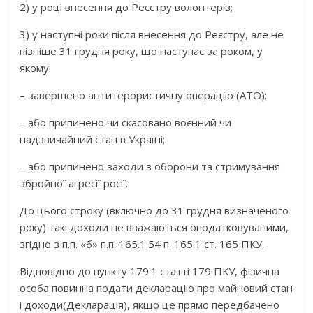
2) у
році внесення до Реєстру волонтерів
;
3)
у
наступні роки після внесення до Реєстру
, але не
пізніше 31 грудня року
, що
наступає за роком
, у
якому:
–
завершено
антитерористичну операцію (АТО)
;
–
або
припинено
чи
скасовано воєнний чи
надзвичайний стан
в Україні;
–
або
припинено заходи з оборони та стримування
збройної агресії
росії
.
До цього строку (включно до 31 грудня визначеного
року)
такі доходи
не вважаються оподатковуваними
,
згідно з
п.п
. «б»
п.п
. 165.1.54 п. 165.1 ст. 165 ПКУ
.
Відповідно до
пункту 179.1 статті 179 ПКУ
, фізична
особа повинна подати
декларацію про майновий стан
і доходи
(Декларація), якщо це прямо передбачено