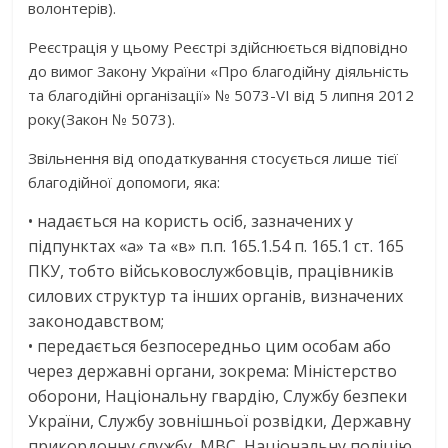
волонтерів
).
Реєстрація у цьому Реєстрі здійснюється відповідно
до вимог
Закону України «Про благодійну діяльність
та благодійні організації» № 5073-VI від 5 липня 2012
року
(Закон № 5073).
Звільнення від оподаткування стосується лише тієї
благодійної допомоги, яка:
•
надається на користь осіб
, зазначених у
підпунктах
«а» та «в»
п.п
. 165.1.54 п. 165.1 ст. 165
ПКУ
, тобто військовослужбовців, працівників
силових структур та інших органів, визначених
законодавством;
•
передається
безпосередньо цим особам або
через державні органи
, зокрема: Міністерство
оборони, Національну гвардію, Службу безпеки
України, Службу зовнішньої розвідки, Державну
прикордонну службу, МВС, Національну поліцію,