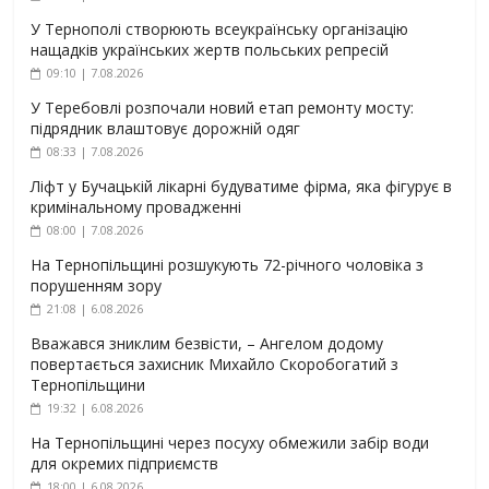
У Тернополі створюють всеукраїнську організацію
нащадків українських жертв польських репресій
09:10 | 7.08.2026
У Теребовлі розпочали новий етап ремонту мосту:
підрядник влаштовує дорожній одяг
08:33 | 7.08.2026
Ліфт у Бучацькій лікарні будуватиме фірма, яка фігурує в
кримінальному провадженні
08:00 | 7.08.2026
На Тернопільщині розшукують 72-річного чоловіка з
порушенням зору
21:08 | 6.08.2026
Вважався зниклим безвісти, – Ангелом додому
повертається захисник Михайло Скоробогатий з
Тернопільщини
19:32 | 6.08.2026
На Тернопільщині через посуху обмежили забір води
для окремих підприємств
18:00 | 6.08.2026