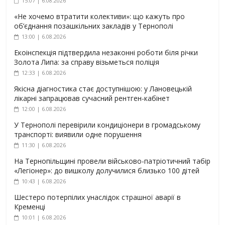
15:07 | 6.08.2026
«Не хочемо втратити колективи»: що кажуть про
об’єднання позашкільних закладів у Тернополі
13:00 | 6.08.2026
Екоінспекція підтвердила незаконні роботи біля річки
Золота Липа: за справу візьметься поліція
12:33 | 6.08.2026
Якісна діагностика стає доступнішою: у Лановецькій
лікарні запрацював сучасний рентген-кабінет
12:00 | 6.08.2026
У Тернополі перевірили кондиціонери в громадському
транспорті: виявили одне порушення
11:30 | 6.08.2026
На Тернопільщині провели військово-патріотичний табір
«Легіонер»: до вишколу долучилися близько 100 дітей
10:43 | 6.08.2026
Шестеро потерпілих унаслідок страшної аварії в
Кременці
10:01 | 6.08.2026