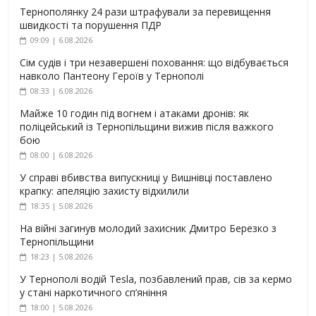
Тернополянку 24 рази штрафували за перевищення
швидкості та порушення ПДР
09:09 | 6.08.2026
Сім судів і три незавершені поховання: що відбувається
навколо Пантеону Героїв у Тернополі
08:33 | 6.08.2026
Майже 10 годин під вогнем і атаками дронів: як
поліцейський із Тернопільщини вижив після важкого
бою
08:00 | 6.08.2026
У справі вбивства випускниці у Вишнівці поставлено
крапку: апеляцію захисту відхилили
18:35 | 5.08.2026
На війні загинув молодий захисник Дмитро Березко з
Тернопільщини
18:23 | 5.08.2026
У Тернополі водій Tesla, позбавлений прав, сів за кермо
у стані наркотичного сп’яніння
18:00 | 5.08.2026