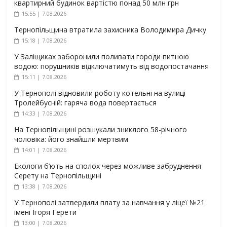
квартирний будинок вартістю понад 50 млн грн
15:55 | 7.08.2026
Тернопільщина втратила захисника Володимира Дичку
15:18 | 7.08.2026
У Заліщиках заборонили поливати городи питною
водою: порушників відключатимуть від водопостачання
15:11 | 7.08.2026
У Тернополі відновили роботу котельні на вулиці
Тролейбусній: гаряча вода повертається
14:33 | 7.08.2026
На Тернопільщині розшукали зниклого 58-річного
чоловіка: його знайшли мертвим
14:01 | 7.08.2026
Екологи б’ють на сполох через можливе забруднення
Серету на Тернопільщині
13:38 | 7.08.2026
У Тернополі затвердили плату за навчання у ліцеї №21
імені Ігоря Герети
13:00 | 7.08.2026