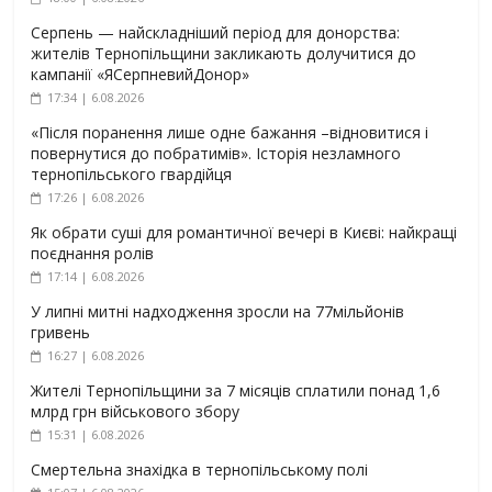
Серпень — найскладніший період для донорства:
жителів Тернопільщини закликають долучитися до
кампанії «ЯСерпневийДонор»
17:34 | 6.08.2026
«Після поранення лише одне бажання –відновитися і
повернутися до побратимів». Історія незламного
тернопільського гвардійця
17:26 | 6.08.2026
Як обрати суші для романтичної вечері в Києві: найкращі
поєднання ролів
17:14 | 6.08.2026
У липні митні надходження зросли на 77мільйонів
гривень
16:27 | 6.08.2026
Жителі Тернопільщини за 7 місяців сплатили понад 1,6
млрд грн військового збору
15:31 | 6.08.2026
Смертельна знахідка в тернопільському полі