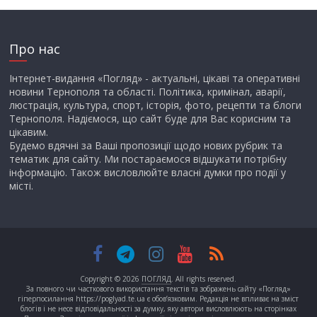
Про нас
Інтернет-видання «Погляд» - актуальні, цікаві та оперативні
новини Тернополя та області. Політика, кримінал, аварії,
люстрація, культура, спорт, історія, фото, рецепти та блоги
Тернополя. Надіємося, що сайт буде для Вас корисним та
цікавим.
Будемо вдячні за Ваші пропозиції щодо нових рубрик та
тематик для сайту. Ми постараємося відшукати потрібну
інформацію. Також висловлюйте власні думки про події у
місті.
Copyright © 2026
ПОГЛЯД
. All rights reserved.
За повного чи часткового використання текстів та зображень сайту «Погляд»
гіперпосилання https://poglyad.te.ua є обов’язковим. Редакція не впливає на зміст
блогів і не несе відповідальності за думку, яку автори висловлюють на сторінках