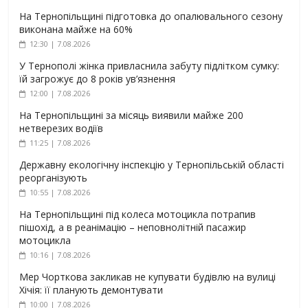
На Тернопільщині підготовка до опалювального сезону
виконана майже на 60%
12:30 | 7.08.2026
У Тернополі жінка привласнила забуту підлітком сумку:
їй загрожує до 8 років ув’язнення
12:00 | 7.08.2026
На Тернопільщині за місяць виявили майже 200
нетверезих водіїв
11:25 | 7.08.2026
Державну екологічну інспекцію у Тернопільській області
реорганізують
10:55 | 7.08.2026
На Тернопільщині під колеса мотоцикла потрапив
пішохід, а в реанімацію – неповнолітній пасажир
мотоцикла
10:16 | 7.08.2026
Мер Чорткова закликав не купувати будівлю на вулиці
Хічія: її планують демонтувати
10:00 | 7.08.2026