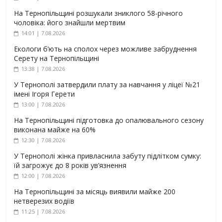
На Тернопільщині розшукали зниклого 58-річного
чоловіка: його знайшли мертвим
14:01 | 7.08.2026
Екологи б’ють на сполох через можливе забруднення
Серету на Тернопільщині
13:38 | 7.08.2026
У Тернополі затвердили плату за навчання у ліцеї №21
імені Ігоря Герети
13:00 | 7.08.2026
На Тернопільщині підготовка до опалювального сезону
виконана майже на 60%
12:30 | 7.08.2026
У Тернополі жінка привласнила забуту підлітком сумку:
їй загрожує до 8 років ув’язнення
12:00 | 7.08.2026
На Тернопільщині за місяць виявили майже 200
нетверезих водіїв
11:25 | 7.08.2026