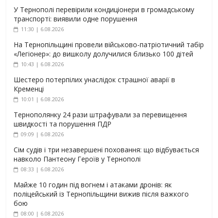
У Тернополі перевірили кондиціонери в громадському
транспорті: виявили одне порушення
11:30 | 6.08.2026
На Тернопільщині провели військово-патріотичний табір
«Легіонер»: до вишколу долучилися близько 100 дітей
10:43 | 6.08.2026
Шестеро потерпілих унаслідок страшної аварії в
Кременці
10:01 | 6.08.2026
Тернополянку 24 рази штрафували за перевищення
швидкості та порушення ПДР
09:09 | 6.08.2026
Сім судів і три незавершені поховання: що відбувається
навколо Пантеону Героїв у Тернополі
08:33 | 6.08.2026
Майже 10 годин під вогнем і атаками дронів: як
поліцейський із Тернопільщини вижив після важкого
бою
08:00 | 6.08.2026