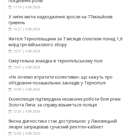
поєднання ролів
17:14 | 6.08.2026
У липні митні надходження зросли на 77мільйонів
гривень
16:27 | 6.08.2026
Жителі Тернопільщини за 7 місяців сплатили понад 1,6
млрд грн військового збору
15:31 | 6.08.2026
Смертельна знахідка в тернопільському полі
15:07 | 6.08.2026
«Не хочемо втратити колективи»: що кажуть про
об’єднання позашкільних закладів у Тернополі
13:00 | 6.08.2026
Екоінспекція підтвердила незаконні роботи біля річки
Золота Липа: за справу візьметься поліція
12:33 | 6.08.2026
Якісна діагностика стає доступнішою: у Лановецькій
лікарні запрацював сучасний рентген-кабінет
12:00 | 6.08.2026