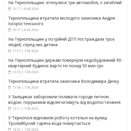
На Тернопільщині: зіткнулися три автомобілі, є загиблий
13:17 | 8.08.2026
Тернопільщина втратила молодого захисника Андрія
Іскоростенського
10:37 | 8.08.2026
На Тернопільщині у потрійній ДТП постраждали троє
людей, серед них дитина
17:27 | 7.08.2026
На Тернопільщині державі повернули недобудований 90-
квартирний будинок вартістю понад 50 млн грн
15:55 | 7.08.2026
Тернопільщина втратила захисника Володимира Дичку
15:18 | 7.08.2026
У Заліщиках заборонили поливати городи питною
водою: порушників відключатимуть від водопостачання
15:11 | 7.08.2026
У Тернополі відновили роботу котельні на вулиці
Тролейбусній: гаряча вода повертається
14:33 | 7.08.2026