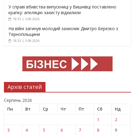
У справі вбивства випускниці у Вишнівці поставлено
крапку: апеляцію захисту відхилили
18:35 | 5.08.2026
На війні загинув молодий захисник Дмитро Березко з
Тернопільщини
18:23 | 5.08.2026
Архів статей
Серпень 2026
Пн
Вт
Ср
Чт
Пт
Сб
Нд
1
2
3
4
5
6
7
8
9