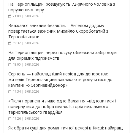
На Тернопільщині розшукують 72-річного чоловіка з
порушенням зору
21:08 | 6.08.2026
Вважався зниклим безвісти, – Ангелом додому
повертається захисник Михайло Скоробогатий з
Тернопільщини
19:32 | 6.08.2026
На Тернопільщині через посуху обмежили забір води
для окремих підприємств
18:00 | 6.08.2026
Серпень — найскладніший період для донорства:
жителів Тернопільщини закликають долучитися до
кампанії «ЯСерпневийДонор»
17:34 | 6.08.2026
«Після поранення лише одне бажання –відновитися і
повернутися до побратимів». Історія незламного
тернопільського гвардійця
17:26 | 6.08.2026
Як обрати суші для романтичної вечері в Києві: найкращі