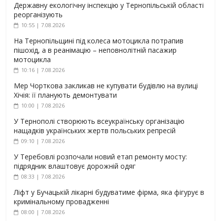
Державну екологічну інспекцію у Тернопільській області
реорганізують
10:55 | 7.08.2026
На Тернопільщині під колеса мотоцикла потрапив
пішохід, а в реанімацію – неповнолітній пасажир
мотоцикла
10:16 | 7.08.2026
Мер Чорткова закликав не купувати будівлю на вулиці
Хічія: її планують демонтувати
10:00 | 7.08.2026
У Тернополі створюють всеукраїнську організацію
нащадків українських жертв польських репресій
09:10 | 7.08.2026
У Теребовлі розпочали новий етап ремонту мосту:
підрядник влаштовує дорожній одяг
08:33 | 7.08.2026
Ліфт у Бучацькій лікарні будуватиме фірма, яка фігурує в
кримінальному провадженні
08:00 | 7.08.2026