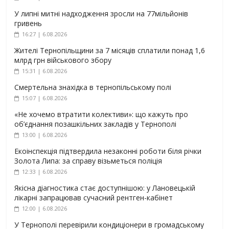
У липні митні надходження зросли на 77мільйонів
гривень
16:27 | 6.08.2026
Жителі Тернопільщини за 7 місяців сплатили понад 1,6
млрд грн військового збору
15:31 | 6.08.2026
Смертельна знахідка в тернопільському полі
15:07 | 6.08.2026
«Не хочемо втратити колективи»: що кажуть про
об’єднання позашкільних закладів у Тернополі
13:00 | 6.08.2026
Екоінспекція підтвердила незаконні роботи біля річки
Золота Липа: за справу візьметься поліція
12:33 | 6.08.2026
Якісна діагностика стає доступнішою: у Лановецькій
лікарні запрацював сучасний рентген-кабінет
12:00 | 6.08.2026
У Тернополі перевірили кондиціонери в громадському