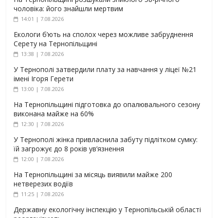
чоловіка: його знайшли мертвим
14:01 | 7.08.2026
Екологи б’ють на сполох через можливе забруднення
Серету на Тернопільщині
13:38 | 7.08.2026
У Тернополі затвердили плату за навчання у ліцеї №21
імені Ігоря Герети
13:00 | 7.08.2026
На Тернопільщині підготовка до опалювального сезону
виконана майже на 60%
12:30 | 7.08.2026
У Тернополі жінка привласнила забуту підлітком сумку:
їй загрожує до 8 років ув’язнення
12:00 | 7.08.2026
На Тернопільщині за місяць виявили майже 200
нетверезих водіїв
11:25 | 7.08.2026
Державну екологічну інспекцію у Тернопільській області