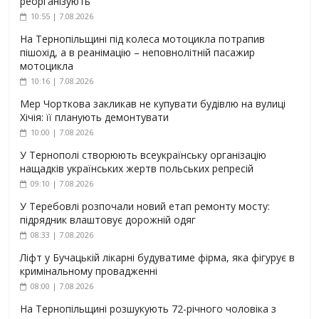
реорганізують
10:55 | 7.08.2026
На Тернопільщині під колеса мотоцикла потрапив
пішохід, а в реанімацію – неповнолітній пасажир
мотоцикла
10:16 | 7.08.2026
Мер Чорткова закликав не купувати будівлю на вулиці
Хічія: її планують демонтувати
10:00 | 7.08.2026
У Тернополі створюють всеукраїнську організацію
нащадків українських жертв польських репресій
09:10 | 7.08.2026
У Теребовлі розпочали новий етап ремонту мосту:
підрядник влаштовує дорожній одяг
08:33 | 7.08.2026
Ліфт у Бучацькій лікарні будуватиме фірма, яка фігурує в
кримінальному провадженні
08:00 | 7.08.2026
На Тернопільщині розшукують 72-річного чоловіка з