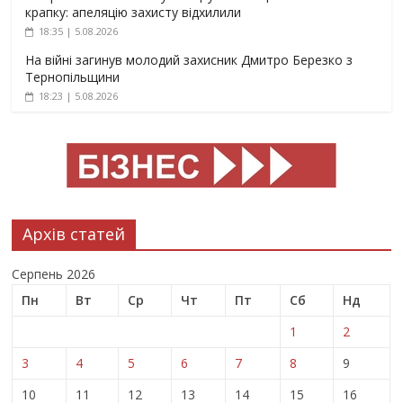
крапку: апеляцію захисту відхилили
18:35 | 5.08.2026
На війні загинув молодий захисник Дмитро Березко з
Тернопільщини
18:23 | 5.08.2026
Архів статей
Серпень 2026
Пн
Вт
Ср
Чт
Пт
Сб
Нд
1
2
3
4
5
6
7
8
9
10
11
12
13
14
15
16