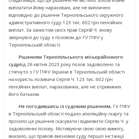
спадкоємця, що це рішення не містило зобов’язань
виплатити йому нараховані, але не виплачені
відповідно до рішення Тернопільського окружного
адміністративного суду 123 тис. 602 грн пенсійних
виплат. За захистом своїх прав Сергій Ч. знову
звернувся до суду з позовом до ГУ ПФУ у
Тернопільській області.
Рішенням
Тернопільського міськрайонного
суду
від 26 квітня 2023 року позов задоволено та
стягнуто з ГУ ПФУ України в Тернопільській області
на користь позивача Сергія Ч. 123 тис. 602 грн
пенсійних виплат, нарахованих, але не отриманих
його батьком.
Не погодившись із судовим рішенням
, ГУ
ПФУ
в Тернопільській області
подало апеляційну скаргу та
просило це рішення скасувати і відмовити Сергію Ч. у
задоволенні позову. Мотивуючи свою свою вимогу,
вказало, що правові висновки суду першої інстанції