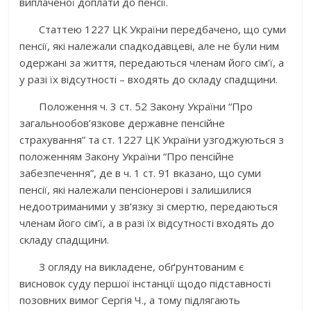
виплаченої доплати до пенсії.
Статтею 1227 ЦК України передбачено, що суми
пенсії, які належали спадкодавцеві, але не були ним
одержані за життя, передаються членам його сім’ї, а
у разі їх відсутності – входять до складу спадщини.
Положення ч. 3 ст. 52 Закону України “Про
загальнообов’язкове державне пенсійне
страхування” та ст. 1227 ЦК України узгоджуються з
положенням Закону України “Про пенсійне
забезпечення”, де в ч. 1 ст. 91 вказано, що суми
пенсії, які належали пенсіонерові і залишилися
недоотриманими у зв’язку зі смертю, передаються
членам його сім’ї, а в разі їх відсутності входять до
складу спадщини.
З огляду на викладене, обґрунтованим є
висновок суду першої інстанції щодо підставності
позовних вимог Сергія Ч., а тому підлягають