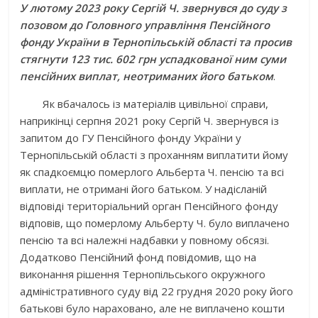
У лютому 2023 року Сергій Ч. звернувся до суду з
позовом до Головного управління Пенсійного
фонду України в Тернопільській області та просив
стягнути 123 тис. 602 грн успадкованої ним суми
пенсійних виплат, неотриманих його батьком
.
Як вбачалось із
матеріалів цивільної справи,
наприкінці серпня 2021 року Сергій Ч. звернувся із
запитом до ГУ Пенсійного фонду України у
Тернопільській області з проханням виплатити йому
як спадкоємцю померлого Альберта Ч. пенсію та всі
виплати, не отримані його батьком. У надісланій
відповіді територіальний орган Пенсійного фонду
відповів, що померлому Альберту Ч. було виплачено
пенсію та всі належні надбавки у повному обсязі.
Додатково Пенсійний фонд повідомив, що на
виконання рішення Тернопільського окружного
адміністративного суду від 22 грудня 2020 року його
батькові було нараховано, але не виплачено кошти