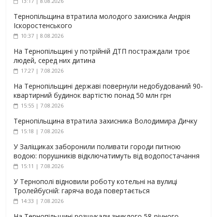
13:17 | 8.08.2026
Тернопільщина втратила молодого захисника Андрія
Іскоростенського
10:37 | 8.08.2026
На Тернопільщині у потрійній ДТП постраждали троє
людей, серед них дитина
17:27 | 7.08.2026
На Тернопільщині державі повернули недобудований 90-
квартирний будинок вартістю понад 50 млн грн
15:55 | 7.08.2026
Тернопільщина втратила захисника Володимира Дичку
15:18 | 7.08.2026
У Заліщиках заборонили поливати городи питною
водою: порушників відключатимуть від водопостачання
15:11 | 7.08.2026
У Тернополі відновили роботу котельні на вулиці
Тролейбусній: гаряча вода повертається
14:33 | 7.08.2026
На Тернопільщині розшукали зниклого 58-річного