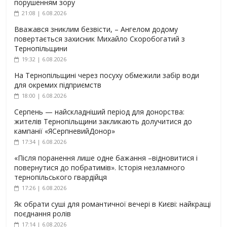
порушенням зору
21:08 | 6.08.2026
Вважався зниклим безвісти, – Ангелом додому
повертається захисник Михайло Скоробогатий з
Тернопільщини
19:32 | 6.08.2026
На Тернопільщині через посуху обмежили забір води
для окремих підприємств
18:00 | 6.08.2026
Серпень — найскладніший період для донорства:
жителів Тернопільщини закликають долучитися до
кампанії «ЯСерпневийДонор»
17:34 | 6.08.2026
«Після поранення лише одне бажання –відновитися і
повернутися до побратимів». Історія незламного
тернопільського гвардійця
17:26 | 6.08.2026
Як обрати суші для романтичної вечері в Києві: найкращі
поєднання ролів
17:14 | 6.08.2026