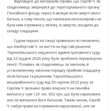
Відповідно до матеріалів справи, що Сергій Ч. як
спадкоємець звернувся до територіального органу
Пенсійного фонду через 6 місяців після смерті свого
батька, а тому пенсія, що належала пенсіонерові і не
була ним отримана у зв’язку зі смертю, входила до
складу спадщини.
Судом першої інстанції правильно встановлено,
що Альбертові Ч. за життя на підставі рішення
Тернопільського окружного адміністративного суду
від 22 грудня 2020 року було зроблено перерахунок
пенсії. Позивач, як спадкоємець за законом, в
установленому законом порядку прийняв спадщину
після батька та рішенням Тернопільського
міськрайонного суду від 30 серпня 2022 року за
Сергієм Ч. визнано право власності на пенсійні
виплати у сумі 123 тис. 602 грн, що були нараховані,
але не виплачені його батькові. Таким чином, Сергій
Ч. набув права на отримання нарахованої, але не