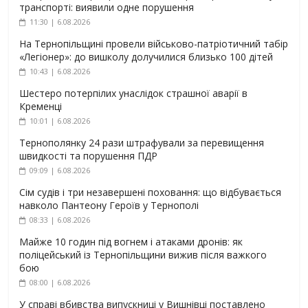
транспорті: виявили одне порушення
11:30 | 6.08.2026
На Тернопільщині провели військово-патріотичний табір
«Легіонер»: до вишколу долучилися близько 100 дітей
10:43 | 6.08.2026
Шестеро потерпілих унаслідок страшної аварії в
Кременці
10:01 | 6.08.2026
Тернополянку 24 рази штрафували за перевищення
швидкості та порушення ПДР
09:09 | 6.08.2026
Сім судів і три незавершені поховання: що відбувається
навколо Пантеону Героїв у Тернополі
08:33 | 6.08.2026
Майже 10 годин під вогнем і атаками дронів: як
поліцейський із Тернопільщини вижив після важкого
бою
08:00 | 6.08.2026
У справі вбивства випускниці у Вишнівці поставлено