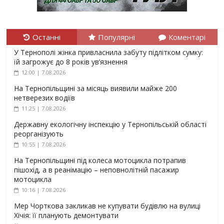
Останні
Популярні
Коментарі
У Тернополі жінка привласнила забуту підлітком сумку:
їй загрожує до 8 років ув’язнення
12:00 | 7.08.2026
На Тернопільщині за місяць виявили майже 200
нетверезих водіїв
11:25 | 7.08.2026
Державну екологічну інспекцію у Тернопільській області
реорганізують
10:55 | 7.08.2026
На Тернопільщині під колеса мотоцикла потрапив
пішохід, а в реанімацію – неповнолітній пасажир
мотоцикла
10:16 | 7.08.2026
Мер Чорткова закликав не купувати будівлю на вулиці
Хічія: її планують демонтувати