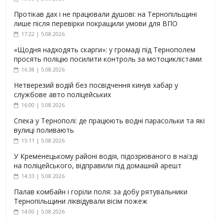
Протікав дах і не працювали душові: на Тернопільщині
лише після перевірки покращили умови для ВПО
17:22 | 5.08.2026
«Щодня надходять скарги»: у громаді під Тернополем
просять поліцію посилити контроль за мотоциклістами
16:38 | 5.08.2026
Нетверезий водій без посвідчення кинув хабар у
службове авто поліцейських
16:00 | 5.08.2026
Спека у Тернополі: де працюють водні парасольки та які
вулиці поливають
15:11 | 5.08.2026
У Кременецькому районі водія, підозрюваного в наїзді
на поліцейського, відправили під домашній арешт
14:33 | 5.08.2026
Палав комбайн і горіли поля: за добу рятувальники
Тернопільщини ліквідували вісім пожеж
14:00 | 5.08.2026