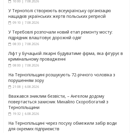
10:00 | 7.08.2026
У Тернополі створюють всеукраїнську організацію
нащадків українських жертв польських репресій
09:10 | 7.08.2026
У Теребовлі розпочали новий етап ремонту мосту:
підрядник влаштовує дорожній одяг
08:33 | 7.08.2026
Ліфт у Бучацькій лікарні будуватиме фірма, яка фігурує в
кримінальному провадженні
08:00 | 7.08.2026
На Тернопільщині розшукують 72-річного чоловіка з
порушенням зору
21:08 | 6.08.2026
Вважався зниклим безвісти, – Ангелом додому
повертається захисник Михайло Скоробогатий з
Тернопільщини
19:32 | 6.08.2026
На Тернопільщині через посуху обмежили забір води
для окремих підприємств