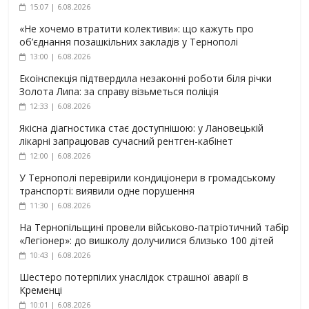
15:07 | 6.08.2026
«Не хочемо втратити колективи»: що кажуть про
об’єднання позашкільних закладів у Тернополі
13:00 | 6.08.2026
Екоінспекція підтвердила незаконні роботи біля річки
Золота Липа: за справу візьметься поліція
12:33 | 6.08.2026
Якісна діагностика стає доступнішою: у Лановецькій
лікарні запрацював сучасний рентген-кабінет
12:00 | 6.08.2026
У Тернополі перевірили кондиціонери в громадському
транспорті: виявили одне порушення
11:30 | 6.08.2026
На Тернопільщині провели військово-патріотичний табір
«Легіонер»: до вишколу долучилися близько 100 дітей
10:43 | 6.08.2026
Шестеро потерпілих унаслідок страшної аварії в
Кременці
10:01 | 6.08.2026