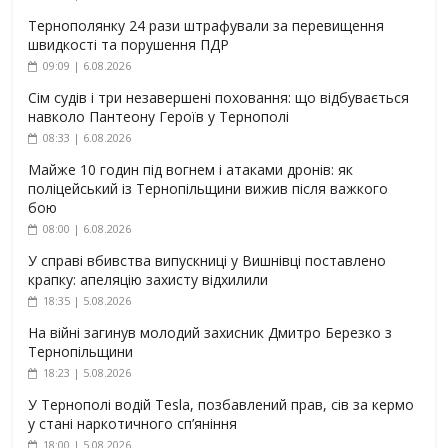
Тернополянку 24 рази штрафували за перевищення
швидкості та порушення ПДР
09:09 | 6.08.2026
Сім судів і три незавершені поховання: що відбувається
навколо Пантеону Героїв у Тернополі
08:33 | 6.08.2026
Майже 10 годин під вогнем і атаками дронів: як
поліцейський із Тернопільщини вижив після важкого
бою
08:00 | 6.08.2026
У справі вбивства випускниці у Вишнівці поставлено
крапку: апеляцію захисту відхилили
18:35 | 5.08.2026
На війні загинув молодий захисник Дмитро Березко з
Тернопільщини
18:23 | 5.08.2026
У Тернополі водій Tesla, позбавлений прав, сів за кермо
у стані наркотичного сп’яніння
18:00 | 5.08.2026