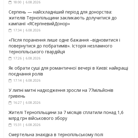
18:00 | 6.08.2026
Серпень — найскладніший період для донорства:
жителів Тернопільщини закликають долучитися до
кампанії «ЯСерпневийДонор»
17:34 | 6.08.2026
«Після поранення лише одне бажання –відновитися і
повернутися до побратимів». Історія незламного
тернопільського гвардійця
17:26 | 6.08.2026
Як обрати суші для романтичної вечері в Києві: найкращі
поєднання ролів
17:14 | 6.08.2026
У липні митні надходження зросли на 77мільйонів
гривень
16:27 | 6.08.2026
Жителі Тернопільщини за 7 місяців сплатили понад 1,6
млрд грн військового збору
15:31 | 6.08.2026
Смертельна знахідка в тернопільському полі