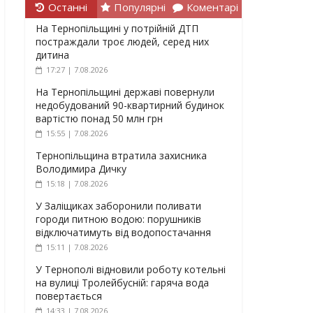
Останні
Популярні
Коментарі
На Тернопільщині у потрійній ДТП
постраждали троє людей, серед них
дитина
17:27 | 7.08.2026
На Тернопільщині державі повернули
недобудований 90-квартирний будинок
вартістю понад 50 млн грн
15:55 | 7.08.2026
Тернопільщина втратила захисника
Володимира Дичку
15:18 | 7.08.2026
У Заліщиках заборонили поливати
городи питною водою: порушників
відключатимуть від водопостачання
15:11 | 7.08.2026
У Тернополі відновили роботу котельні
на вулиці Тролейбусній: гаряча вода
повертається
14:33 | 7.08.2026