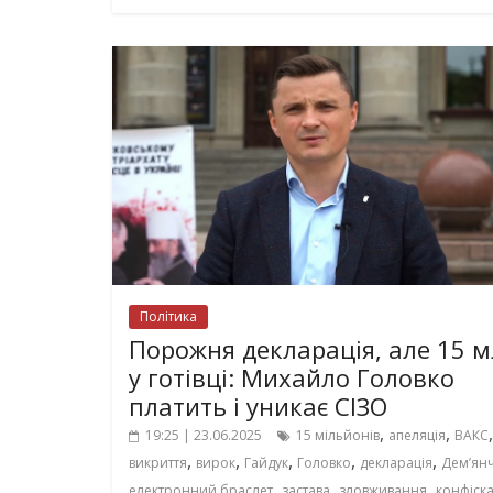
Політика
Порожня декларація, але 15 
у готівці: Михайло Головко
платить і уникає СІЗО
,
,
,
19:25 | 23.06.2025
15 мільйонів
апеляція
ВАКС
,
,
,
,
,
викриття
вирок
Гайдук
Головко
декларація
Демʼян
,
,
,
електронний браслет
застава
зловживання
конфіска