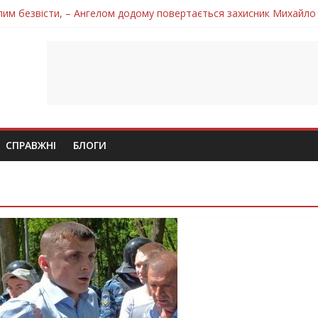
лим безвісти, – Ангелом додому повертається захисник Михайло
ув молодий захисник Дмитро Березко з Тернопільщини
 втратила захисника Володимира Вельму
нопільщини Петро Федів повертається до рідного дому «на щиті»
 втратила захисника Володимира Дичку
СПРАВЖНІ
БЛОГИ