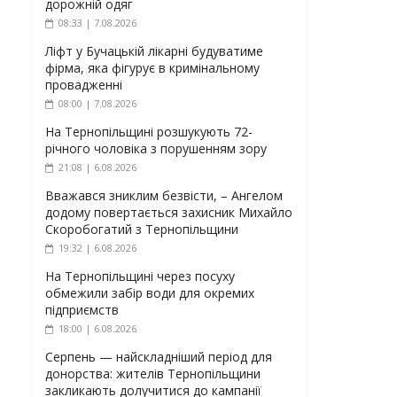
дорожній одяг
08:33 | 7.08.2026
Ліфт у Бучацькій лікарні будуватиме
фірма, яка фігурує в кримінальному
провадженні
08:00 | 7.08.2026
На Тернопільщині розшукують 72-
річного чоловіка з порушенням зору
21:08 | 6.08.2026
Вважався зниклим безвісти, – Ангелом
додому повертається захисник Михайло
Скоробогатий з Тернопільщини
19:32 | 6.08.2026
На Тернопільщині через посуху
обмежили забір води для окремих
підприємств
18:00 | 6.08.2026
Серпень — найскладніший період для
донорства: жителів Тернопільщини
закликають долучитися до кампанії