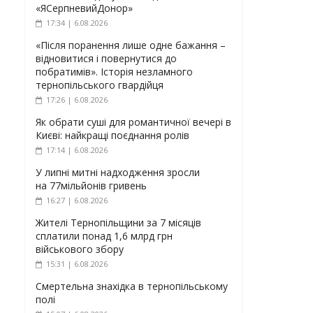
«ЯСерпневийДонор»
17:34 | 6.08.2026
«Після поранення лише одне бажання –
відновитися і повернутися до
побратимів». Історія незламного
тернопільського гвардійця
17:26 | 6.08.2026
Як обрати суші для романтичної вечері в
Києві: найкращі поєднання ролів
17:14 | 6.08.2026
У липні митні надходження зросли
на 77мільйонів гривень
16:27 | 6.08.2026
Жителі Тернопільщини за 7 місяців
сплатили понад 1,6 млрд грн
військового збору
15:31 | 6.08.2026
Смертельна знахідка в тернопільському
полі