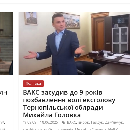
Політика
млн
​​ВАКС засудив до 9 років
позбавлення волі ексголову
Тернопільської облради
Михайла Головка
,
,
,
,
,
чук
09:09 | 18.06.2025
ВАКС
вирок
Гайдук
Демʼянчук
,
,
,
,
,
ція
конфіскація майна
корупція
Михайло Головко
НАБУ