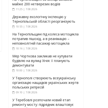
майже 200 нетверезих водіїв
11:25 | 7.08.2026
Державну екологічну інспекцію у
Тернопільській області реорганізують
10:55 | 7.08.2026
На Тернопільщині під колеса мотоцикла
потрапив пішохід, а в реанімацію –
неповнолітній пасажир мотоцикла
10:16 | 7.08.2026
Мер Чорткова закликав не купувати
будівлю на вулиці Хічія: її планують
демонтувати
10:00 | 7.08.2026
У Тернополі створюють всеукраїнську
організацію нащадків українських жертв
польських репресій
09:10 | 7.08.2026
У Теребовлі розпочали новий етап
ремонту мосту: підрядник влаштовує