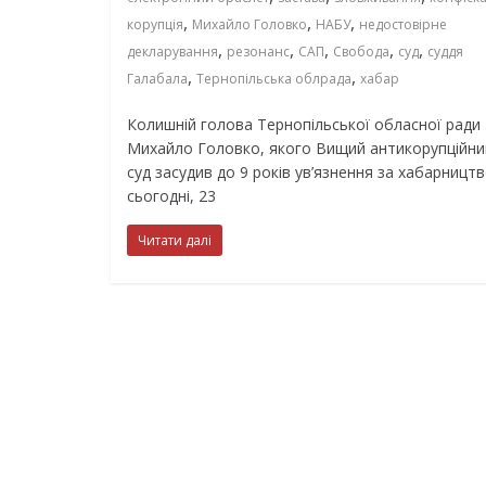
,
,
,
корупція
Михайло Головко
НАБУ
недостовірне
,
,
,
,
,
декларування
резонанс
САП
Свобода
суд
суддя
,
,
Галабала
Тернопільська облрада
хабар
Колишній голова Тернопільської обласної ради
Михайло Головко, якого Вищий антикорупційни
суд засудив до 9 років ув’язнення за хабарництв
сьогодні, 23
Читати далі