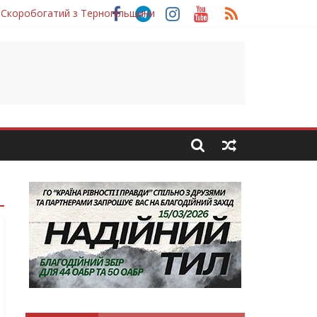
 Скоробогатий з Тернопільщини