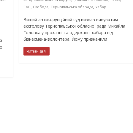
,
,
,
САП
Свобода
Тернопільська облрада
хабар
Вищий антикорупційний суд визнав винуватим
ексголову Тернопільської обласної ради Михайла
Головка у проханні та одержанні хабара від
бізнесмена-волонтера. Йому призначили
й
о,
Читати далі