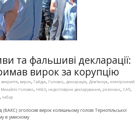
ви та фальшиві декларації:
римав вирок за корупцію
,
,
,
,
,
,
,
викриття
вирок
Гайдук
Головко
декларація
Демʼянчук
електронний
,
,
,
,
,
,
Михайло Головко
НАБУ
недостовірне декларування
резонанс
САП
,
хабар
д (ВАКС) оголосив вирок колишньому голові Тернопільської
му в умисному