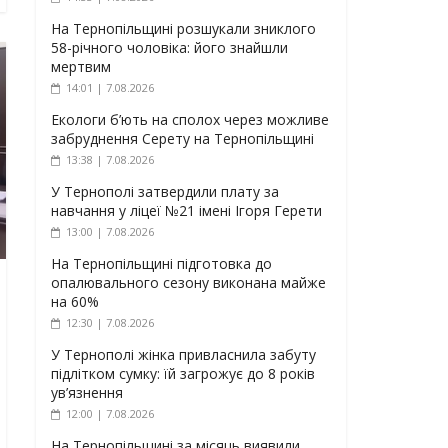
На Тернопільщині розшукали зниклого
58-річного чоловіка: його знайшли
мертвим
14:01 | 7.08.2026
Екологи б’ють на сполох через можливе
забруднення Серету на Тернопільщині
13:38 | 7.08.2026
У Тернополі затвердили плату за
навчання у ліцеї №21 імені Ігоря Герети
13:00 | 7.08.2026
На Тернопільщині підготовка до
опалювального сезону виконана майже
на 60%
12:30 | 7.08.2026
У Тернополі жінка привласнила забуту
підлітком сумку: їй загрожує до 8 років
ув’язнення
12:00 | 7.08.2026
На Тернопільщині за місяць виявили