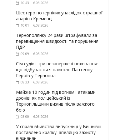
10:43 | 6.08.2026
Шестеро потерпілих унаслідок страшної
аварії в Кременці
10:01 | 6.08.2026
Тернополянку 24 рази штрафували за
перевищення швидкості та порушення
ПДР
09:09 | 6.08.2026
Сім судів і три незавершені поховання:
що відбувається навколо Пантеону
Героїв у Тернополі
08:33 | 6.08.2026
Майже 10 годин під вогнем і атаками
дронів: як поліцейський із
Тернопільщини вижив після важкого
бою
08:00 | 6.08.2026
У справі вбивства випускниці у Вишнівці
поставлено крапку: апеляцію захисту
відхилили