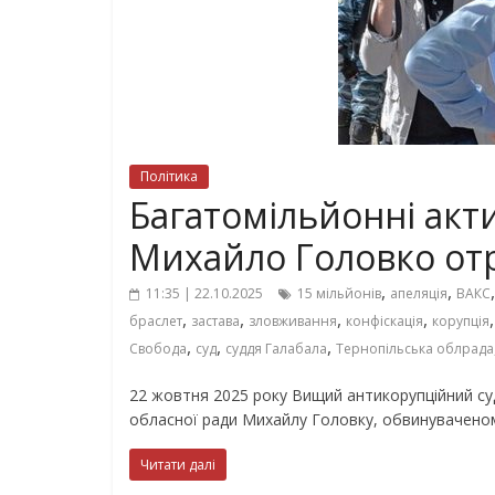
Політика
Багатомільйонні акти
Михайло Головко от
,
,
11:35 | 22.10.2025
15 мільйонів
апеляція
ВАКС
,
,
,
,
браслет
застава
зловживання
конфіскація
корупція
,
,
,
Свобода
суд
суддя Галабала
Тернопільська облрада
22 жовтня 2025 року Вищий антикорупційний су
обласної ради Михайлу Головку, обвинувачено
Читати далі