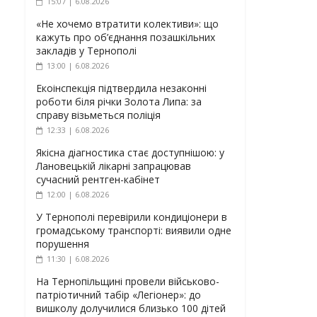
15:07 | 6.08.2026
«Не хочемо втратити колективи»: що
кажуть про об’єднання позашкільних
закладів у Тернополі
13:00 | 6.08.2026
Екоінспекція підтвердила незаконні
роботи біля річки Золота Липа: за
справу візьметься поліція
12:33 | 6.08.2026
Якісна діагностика стає доступнішою: у
Лановецькій лікарні запрацював
сучасний рентген-кабінет
12:00 | 6.08.2026
У Тернополі перевірили кондиціонери в
громадському транспорті: виявили одне
порушення
11:30 | 6.08.2026
На Тернопільщині провели військово-
патріотичний табір «Легіонер»: до
вишколу долучилися близько 100 дітей