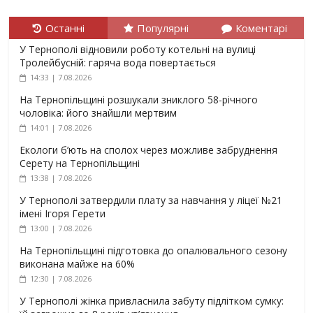
Останні
Популярні
Коментарі
У Тернополі відновили роботу котельні на вулиці
Тролейбусній: гаряча вода повертається
14:33 | 7.08.2026
На Тернопільщині розшукали зниклого 58-річного
чоловіка: його знайшли мертвим
14:01 | 7.08.2026
Екологи б’ють на сполох через можливе забруднення
Серету на Тернопільщині
13:38 | 7.08.2026
У Тернополі затвердили плату за навчання у ліцеї №21
імені Ігоря Герети
13:00 | 7.08.2026
На Тернопільщині підготовка до опалювального сезону
виконана майже на 60%
12:30 | 7.08.2026
У Тернополі жінка привласнила забуту підлітком сумку: