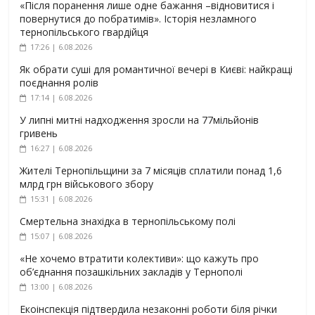
«Після поранення лише одне бажання –відновитися і
повернутися до побратимів». Історія незламного
тернопільського гвардійця
17:26 | 6.08.2026
Як обрати суші для романтичної вечері в Києві: найкращі
поєднання ролів
17:14 | 6.08.2026
У липні митні надходження зросли на 77мільйонів
гривень
16:27 | 6.08.2026
Жителі Тернопільщини за 7 місяців сплатили понад 1,6
млрд грн військового збору
15:31 | 6.08.2026
Смертельна знахідка в тернопільському полі
15:07 | 6.08.2026
«Не хочемо втратити колективи»: що кажуть про
об’єднання позашкільних закладів у Тернополі
13:00 | 6.08.2026
Екоінспекція підтвердила незаконні роботи біля річки