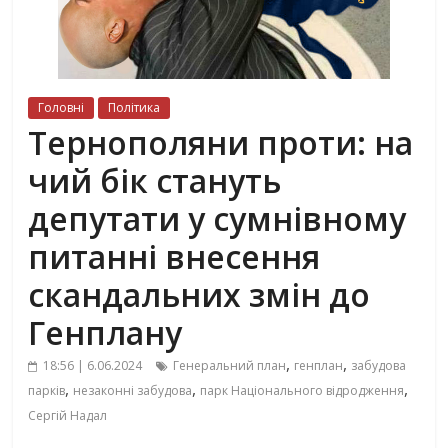
Головні
Політика
Тернополяни проти: на
чий бік стануть
депутати у сумнівному
питанні внесення
скандальних змін до
Генплану
,
,
18:56 | 6.06.2024
Генеральний план
генплан
забудова
,
,
,
парків
незаконні забудова
парк Національного відродження
Сергій Надал