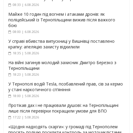
08:33 | 6.08.2026
Майже 10 годин під вогнем і атаками дронів: як
поліцейський із Тернопільщини вижив після важкого
бою
08:00 | 6.08.2026
У справі вбивства випускниці у Вишнівці поставлено
крапку: апеляцію захисту відхилили
18:35 | 5.08.2026
На війні загинув молодий захисник Дмитро Березко з
Тернопільщини
18:23 | 5.08.2026
У Тернополі водій Tesla, позбавлений прав, сів за кермо
у стані наркотичного сп’яніння
18:00 | 5.08.2026
Протікав дах і не працювали душові: на Тернопільщині
лише після перевірки покращили умови для ВПО
17:22 | 5.08.2026
«Щодня надходять скарги»: у громаді під Тернополем
просять поліцію посилити контроль за мотоциклістами