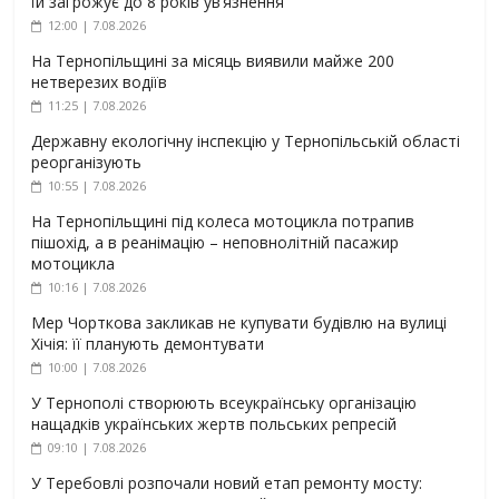
їй загрожує до 8 років ув’язнення
12:00 | 7.08.2026
На Тернопільщині за місяць виявили майже 200
нетверезих водіїв
11:25 | 7.08.2026
Державну екологічну інспекцію у Тернопільській області
реорганізують
10:55 | 7.08.2026
На Тернопільщині під колеса мотоцикла потрапив
пішохід, а в реанімацію – неповнолітній пасажир
мотоцикла
10:16 | 7.08.2026
Мер Чорткова закликав не купувати будівлю на вулиці
Хічія: її планують демонтувати
10:00 | 7.08.2026
У Тернополі створюють всеукраїнську організацію
нащадків українських жертв польських репресій
09:10 | 7.08.2026
У Теребовлі розпочали новий етап ремонту мосту: