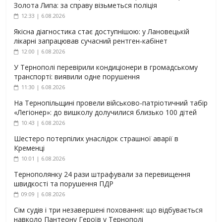
Золота Липа: за справу візьметься поліція
12:33 | 6.08.2026
Якісна діагностика стає доступнішою: у Лановецькій
лікарні запрацював сучасний рентген-кабінет
12:00 | 6.08.2026
У Тернополі перевірили кондиціонери в громадському
транспорті: виявили одне порушення
11:30 | 6.08.2026
На Тернопільщині провели військово-патріотичний табір
«Легіонер»: до вишколу долучилися близько 100 дітей
10:43 | 6.08.2026
Шестеро потерпілих унаслідок страшної аварії в
Кременці
10:01 | 6.08.2026
Тернополянку 24 рази штрафували за перевищення
швидкості та порушення ПДР
09:09 | 6.08.2026
Сім судів і три незавершені поховання: що відбувається
навколо Пантеону Героїв у Тернополі