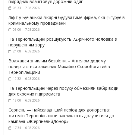
підрядник влаштовує дорожній одяг
08:33 | 7.08.2026
Ліфт у Бучацькій лікарні будуватиме фірма, яка фігурує в
кримінальному провадженні
08:00 | 7.08.2026
На Тернопільщині розшукують 72-річного чоловіка з
порушенням зору
21:08 | 6.08.2026
Вважався зниклим безвісти, – Ангелом додому
повертається захисник Михайло Скоробогатий з
Тернопільщини
19:32 | 6.08.2026
На Тернопільщині через посуху обмежили забір води
для окремих підприємств
18:00 | 6.08.2026
Серпень — найскладніший період для донорства:
жителів Тернопільщини закликають долучитися до
кампанії «ЯСерпневийДонор»
17:34 | 6.08.2026