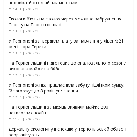
чоловіка: його знайшли мертвим
14:01 | 7.08.2026
Екологи б’ють на сполох через можливе забруднення
Серету на Тернопільщині
13:38 | 7.08.2026
У Тернополі затвердили плату за навчання у ліцеї №21
імені Ігоря Герети
13:00 | 7.08.2026
На Тернопільщині підготовка до опалювального сезону
виконана майже на 60%
12:30 | 7.08.2026
У Тернополі жінка привласнила забуту підлітком сумку:
їй загрожує до 8 років ув’язнення
12:00 | 7.08.2026
На Тернопільщині за місяць виявили майже 200
нетверезих водіїв
11:25 | 7.08.2026
Державну екологічну інспекцію у Тернопільській області
реорганізують