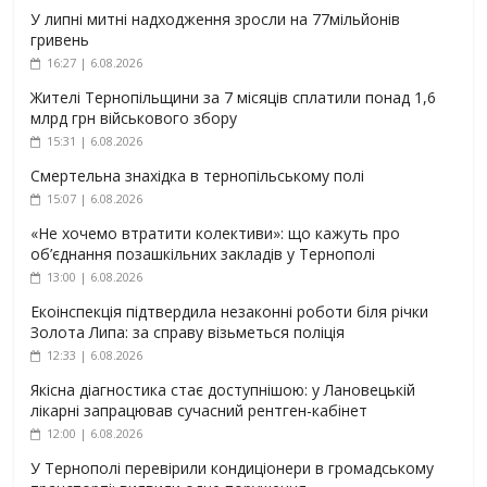
У липні митні надходження зросли на 77мільйонів
гривень
16:27 | 6.08.2026
Жителі Тернопільщини за 7 місяців сплатили понад 1,6
млрд грн військового збору
15:31 | 6.08.2026
Смертельна знахідка в тернопільському полі
15:07 | 6.08.2026
«Не хочемо втратити колективи»: що кажуть про
об’єднання позашкільних закладів у Тернополі
13:00 | 6.08.2026
Екоінспекція підтвердила незаконні роботи біля річки
Золота Липа: за справу візьметься поліція
12:33 | 6.08.2026
Якісна діагностика стає доступнішою: у Лановецькій
лікарні запрацював сучасний рентген-кабінет
12:00 | 6.08.2026
У Тернополі перевірили кондиціонери в громадському