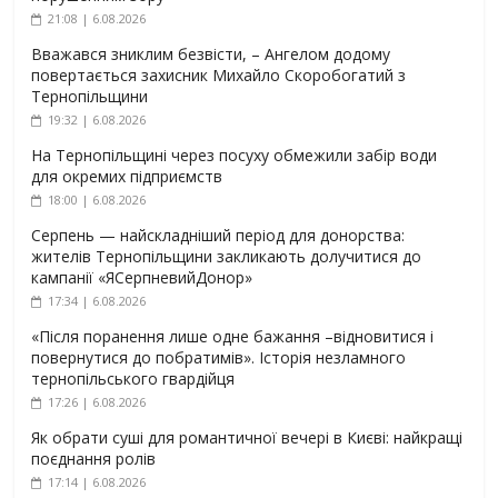
21:08 | 6.08.2026
Вважався зниклим безвісти, – Ангелом додому
повертається захисник Михайло Скоробогатий з
Тернопільщини
19:32 | 6.08.2026
На Тернопільщині через посуху обмежили забір води
для окремих підприємств
18:00 | 6.08.2026
Серпень — найскладніший період для донорства:
жителів Тернопільщини закликають долучитися до
кампанії «ЯСерпневийДонор»
17:34 | 6.08.2026
«Після поранення лише одне бажання –відновитися і
повернутися до побратимів». Історія незламного
тернопільського гвардійця
17:26 | 6.08.2026
Як обрати суші для романтичної вечері в Києві: найкращі
поєднання ролів
17:14 | 6.08.2026