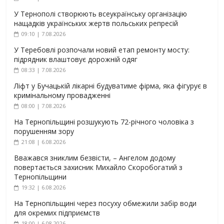
У Тернополі створюють всеукраїнську організацію
нащадків українських жертв польських репресій
09:10 | 7.08.2026
У Теребовлі розпочали новий етап ремонту мосту:
підрядник влаштовує дорожній одяг
08:33 | 7.08.2026
Ліфт у Бучацькій лікарні будуватиме фірма, яка фігурує в
кримінальному провадженні
08:00 | 7.08.2026
На Тернопільщині розшукують 72-річного чоловіка з
порушенням зору
21:08 | 6.08.2026
Вважався зниклим безвісти, – Ангелом додому
повертається захисник Михайло Скоробогатий з
Тернопільщини
19:32 | 6.08.2026
На Тернопільщині через посуху обмежили забір води
для окремих підприємств
18:00 | 6.08.2026