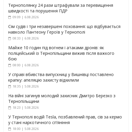
Тернополянку 24 рази штрафували за перевищення
швидкості та порушення ПДР
09:09 | 6.08.2026
Сім судів і три незавершені поховання: що відбувається
навколо Пантеону Героїв у Тернополі
08:33 | 6.08.2026
Майже 10 годин під вогнем і атаками дронів: як
поліцейський із Тернопільщини вижив після важкого
бою
08:00 | 6.08.2026
У справі вбивства випускниці у Вишнівці поставлено
крапку: апеляцію захисту відхилили
18:35 | 5.08.2026
На війні загинув молодий захисник Дмитро Березко з
Тернопільщини
18:23 | 5.08.2026
У Тернополі водій Tesla, позбавлений прав, сів за кермо
у стані наркотичного сп’яніння
18:00 | 5.08.2026