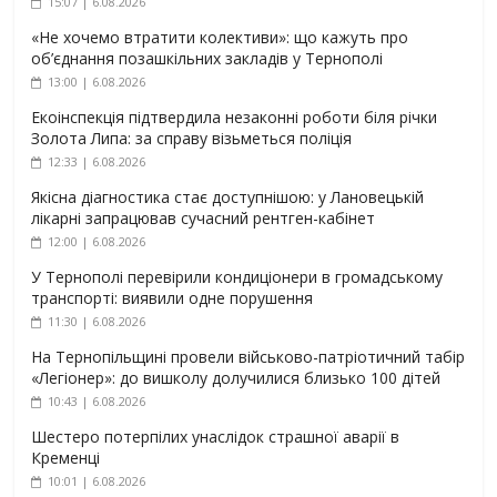
15:07 | 6.08.2026
«Не хочемо втратити колективи»: що кажуть про
об’єднання позашкільних закладів у Тернополі
13:00 | 6.08.2026
Екоінспекція підтвердила незаконні роботи біля річки
Золота Липа: за справу візьметься поліція
12:33 | 6.08.2026
Якісна діагностика стає доступнішою: у Лановецькій
лікарні запрацював сучасний рентген-кабінет
12:00 | 6.08.2026
У Тернополі перевірили кондиціонери в громадському
транспорті: виявили одне порушення
11:30 | 6.08.2026
На Тернопільщині провели військово-патріотичний табір
«Легіонер»: до вишколу долучилися близько 100 дітей
10:43 | 6.08.2026
Шестеро потерпілих унаслідок страшної аварії в
Кременці
10:01 | 6.08.2026