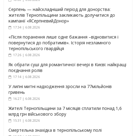
Серпень — найскладніший період для донорства:
жителів Тернопільщини закликають долучитися до
кампанії «ЯСерпневийДонор»
17:34 | 6.08.2026
«Після поранення лише одне бажання –відновитися і
повернутися до побратимів». Історія незламного
тернопільського гвардійця
17:26 | 6.08.2026
Як обрати суші для романтичної вечері в Києві: найкращі
поєднання ролів
17:14 | 6.08.2026
У липні митні надходження зросли на 77мільйонів
гривень
16:27 | 6.08.2026
Жителі Тернопільщини за 7 місяців сплатили понад 1,6
млрд грн військового збору
15:31 | 6.08.2026
Смертельна знахідка в тернопільському полі