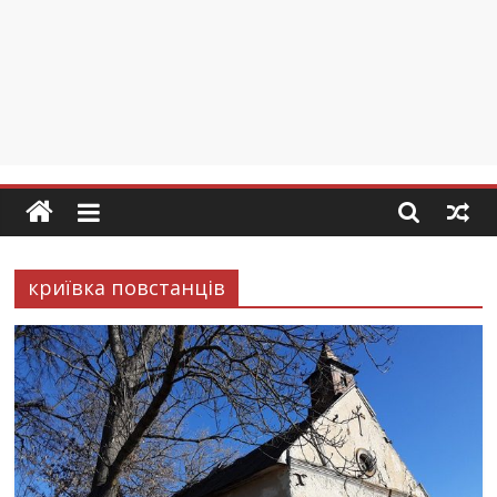
криївка повстанців