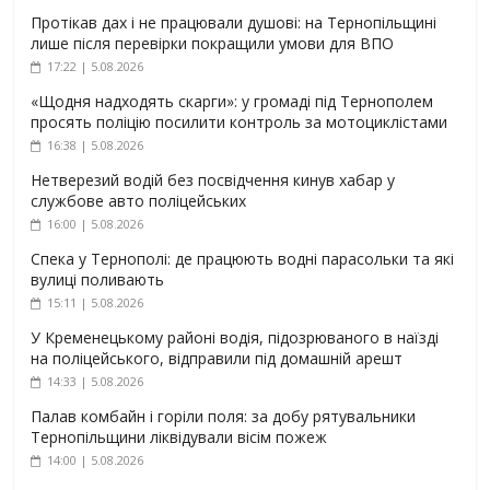
Протікав дах і не працювали душові: на Тернопільщині
лише після перевірки покращили умови для ВПО
17:22 | 5.08.2026
«Щодня надходять скарги»: у громаді під Тернополем
просять поліцію посилити контроль за мотоциклістами
16:38 | 5.08.2026
Нетверезий водій без посвідчення кинув хабар у
службове авто поліцейських
16:00 | 5.08.2026
Спека у Тернополі: де працюють водні парасольки та які
вулиці поливають
15:11 | 5.08.2026
У Кременецькому районі водія, підозрюваного в наїзді
на поліцейського, відправили під домашній арешт
14:33 | 5.08.2026
Палав комбайн і горіли поля: за добу рятувальники
Тернопільщини ліквідували вісім пожеж
14:00 | 5.08.2026