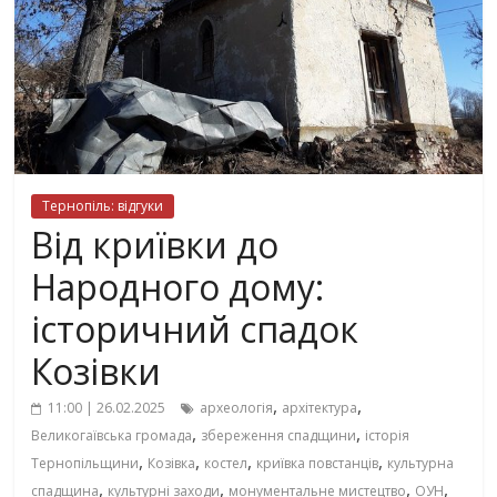
Тернопіль: відгуки
Від криївки до
Народного дому:
історичний спадок
Козівки
,
,
11:00 | 26.02.2025
археологія
архітектура
,
,
Великогаївська громада
збереження спадщини
історія
,
,
,
,
Тернопільщини
Козівка
костел
криївка повстанців
культурна
,
,
,
,
спадщина
культурні заходи
монументальне мистецтво
ОУН