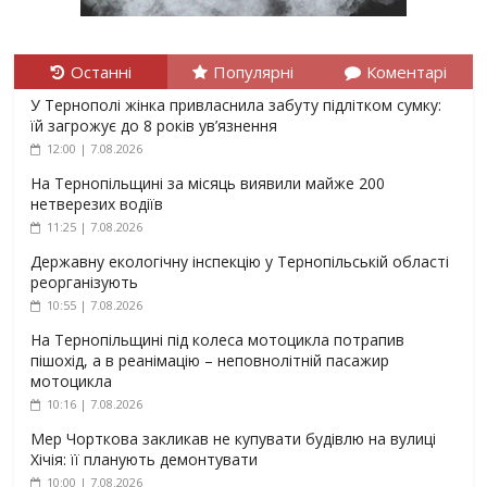
Останні
Популярні
Коментарі
У Тернополі жінка привласнила забуту підлітком сумку:
їй загрожує до 8 років ув’язнення
12:00 | 7.08.2026
На Тернопільщині за місяць виявили майже 200
нетверезих водіїв
11:25 | 7.08.2026
Державну екологічну інспекцію у Тернопільській області
реорганізують
10:55 | 7.08.2026
На Тернопільщині під колеса мотоцикла потрапив
пішохід, а в реанімацію – неповнолітній пасажир
мотоцикла
10:16 | 7.08.2026
Мер Чорткова закликав не купувати будівлю на вулиці
Хічія: її планують демонтувати
10:00 | 7.08.2026