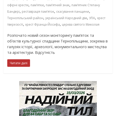
,
,
,
офірні хрести
пам’ятки
пам’ятний знак
пам’ятник Степану
,
,
,
Бандері
реставрація пам’яток
скасування панщини
,
,
,
Тернопільський район
український Народний дім
УПА
хрест
,
,
тверезості
хрест Франца-Йосифа
церква святого Миколая
Розпочато новий сезон моніторингу пам’яток та
об’єктів культурної спадщини Тернопільщини, зокрема в
галузях історії, археології, монументального мистецтва
та архітектури. Відсутність
Читати далі