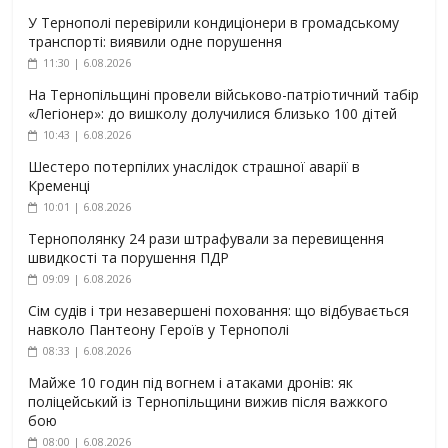
У Тернополі перевірили кондиціонери в громадському
транспорті: виявили одне порушення
11:30 | 6.08.2026
На Тернопільщині провели військово-патріотичний табір
«Легіонер»: до вишколу долучилися близько 100 дітей
10:43 | 6.08.2026
Шестеро потерпілих унаслідок страшної аварії в
Кременці
10:01 | 6.08.2026
Тернополянку 24 рази штрафували за перевищення
швидкості та порушення ПДР
09:09 | 6.08.2026
Сім судів і три незавершені поховання: що відбувається
навколо Пантеону Героїв у Тернополі
08:33 | 6.08.2026
Майже 10 годин під вогнем і атаками дронів: як
поліцейський із Тернопільщини вижив після важкого
бою
08:00 | 6.08.2026