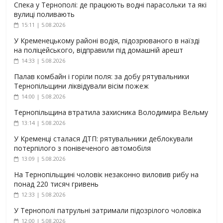
Спека у Тернополі: де працюють водні парасольки та які
вулиці поливають
15:11 | 5.08.2026
У Кременецькому районі водія, підозрюваного в наїзді
на поліцейського, відправили під домашній арешт
14:33 | 5.08.2026
Палав комбайн і горіли поля: за добу рятувальники
Тернопільщини ліквідували вісім пожеж
14:00 | 5.08.2026
Тернопільщина втратила захисника Володимира Вельму
13:14 | 5.08.2026
У Кременці сталася ДТП: рятувальники деблокували
потерпілого з понівеченого автомобіля
13:09 | 5.08.2026
На Тернопільщині чоловік незаконно виловив рибу на
понад 220 тисяч гривень
12:33 | 5.08.2026
У Тернополі патрульні затримали підозрілого чоловіка
12:00 | 5.08.2026