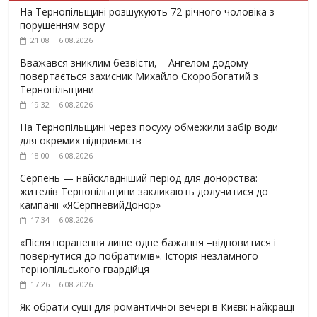
На Тернопільщині розшукують 72-річного чоловіка з
порушенням зору
21:08 | 6.08.2026
Вважався зниклим безвісти, – Ангелом додому
повертається захисник Михайло Скоробогатий з
Тернопільщини
19:32 | 6.08.2026
На Тернопільщині через посуху обмежили забір води
для окремих підприємств
18:00 | 6.08.2026
Серпень — найскладніший період для донорства:
жителів Тернопільщини закликають долучитися до
кампанії «ЯСерпневийДонор»
17:34 | 6.08.2026
«Після поранення лише одне бажання –відновитися і
повернутися до побратимів». Історія незламного
тернопільського гвардійця
17:26 | 6.08.2026
Як обрати суші для романтичної вечері в Києві: найкращі