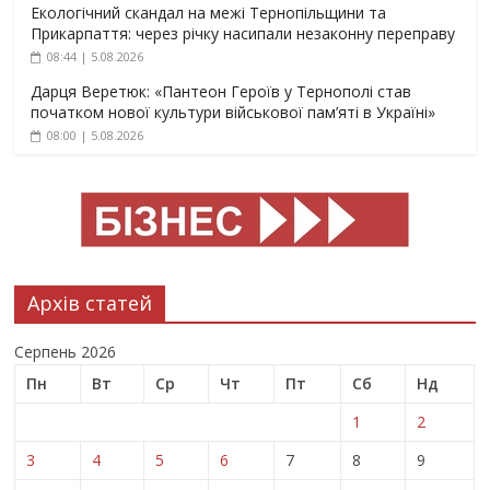
Екологічний скандал на межі Тернопільщини та
Прикарпаття: через річку насипали незаконну переправу
08:44 | 5.08.2026
Дарця Веретюк: «Пантеон Героїв у Тернополі став
початком нової культури військової пам’яті в Україні»
08:00 | 5.08.2026
Архів статей
Серпень 2026
Пн
Вт
Ср
Чт
Пт
Сб
Нд
1
2
3
4
5
6
7
8
9