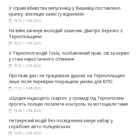
У справі вбивства випускниці у Вишнівці поставлено
крапку: апеляцію захисту відхилили
18:35 | 5.08.2026
На війні загинув молодий захисник Дмитро Березко з
Тернопільщини
18:23 | 5.08.2026
У Тернополі водій Tesla, позбавлений прав, сів за кермо
у стані наркотичного сп’яніння
18:00 | 5.08.2026
Протікав дах і не працювали душові: на Тернопільщині
лише після перевірки покращили умови для ВПО
17:22 | 5.08.2026
«Щодня надходять скарги»: у громаді під Тернополем
просять поліцію посилити контроль за мотоциклістами
16:38 | 5.08.2026
Нетверезий водій без посвідчення кинув хабар у
службове авто поліцейських
16:00 | 5.08.2026