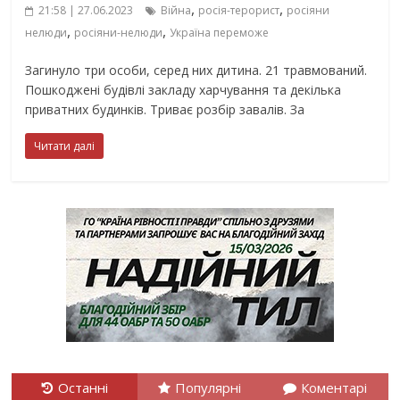
,
,
21:58 | 27.06.2023
Війна
росія-терорист
росіяни
,
,
нелюди
росіяни-нелюди
Україна переможе
Загинуло три особи, серед них дитина. 21 травмований.
Пошкоджені будівлі закладу харчування та декілька
приватних будинків. Триває розбір завалів. За
Читати далі
Останні
Популярні
Коментарі