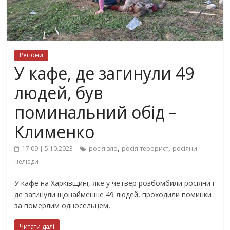
Регіони
У кафе, де загинули 49
людей, був
поминальний обід –
Клименко
,
,
17:09 | 5.10.2023
росія зло
росія-терорист
росіяни
нелюди
У кафе на Харківщині, яке у четвер розбомбили росіяни і
де загинули щонайменше 49 людей, проходили поминки
за померлим односельцем,
Читати далі