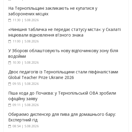
На Тернопільщині закликають не купатися у
заборонених місцях
11:30 | 5.08.2026
«Нинішня табличка не передає статусу міста»: у Скалаті
ініціювали відновлення в’їзного знака
11:00 | 5.08.2026
У Зборові облаштовують нову відпочинкову зону біля
водойми
10:30 | 5.08.2026
Двоє педагогів із Тернопільщини стали півфіналістами
Global Teacher Prize Ukraine 2026
09:55 | 5.08.2026
Піша хода до Почаєва: у Тернопільській ОВА зробили
офіційну заяву
09:11 | 5.08.2026
Обираємо диспенсер для пива для домашнього бару:
Експертний гід
08:54 | 5.08.2026