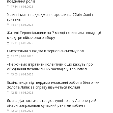
поєднання ролів
17:14 | 6.08.2026
У липні митні надходження зросли на 77мільйонів
гривень
16:27 | 6.08.2026
Жителі Тернопільщини за 7 місяців сплатили понад 1,6
млрд грн військового збору
15:31 | 6.08.2026
Смертельна знахідка в тернопільському полі
15:07 | 6.08.2026
«Не хочемо втратити колективи»: що кажуть про
об’єднання позашкільних закладів у Тернополі
13:00 | 6.08.2026
Екоінспекція підтвердила незаконні роботи біля річки
Золота Липа: за справу візьметься поліція
12:33 | 6.08.2026
Якісна діагностика стає доступнішою: у Лановецькій
лікарні запрацював сучасний рентген-кабінет
12:00 | 6.08.2026