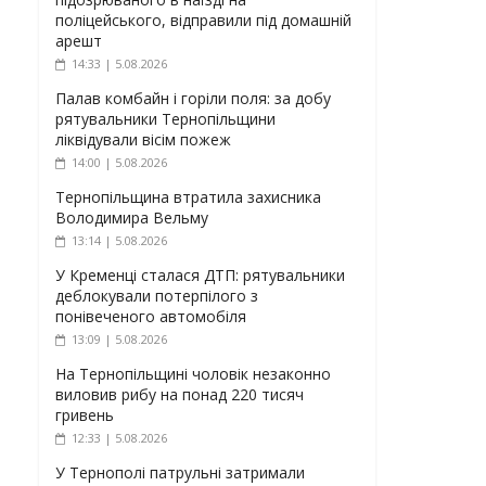
поліцейського, відправили під домашній
арешт
14:33 | 5.08.2026
Палав комбайн і горіли поля: за добу
рятувальники Тернопільщини
ліквідували вісім пожеж
14:00 | 5.08.2026
Тернопільщина втратила захисника
Володимира Вельму
13:14 | 5.08.2026
У Кременці сталася ДТП: рятувальники
деблокували потерпілого з
понівеченого автомобіля
13:09 | 5.08.2026
На Тернопільщині чоловік незаконно
виловив рибу на понад 220 тисяч
гривень
12:33 | 5.08.2026
У Тернополі патрульні затримали