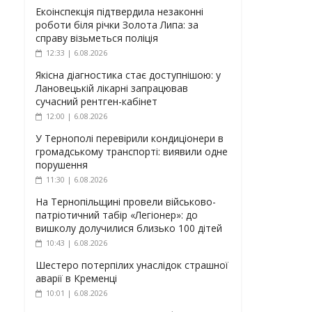
Екоінспекція підтвердила незаконні
роботи біля річки Золота Липа: за
справу візьметься поліція
12:33 | 6.08.2026
Якісна діагностика стає доступнішою: у
Лановецькій лікарні запрацював
сучасний рентген-кабінет
12:00 | 6.08.2026
У Тернополі перевірили кондиціонери в
громадському транспорті: виявили одне
порушення
11:30 | 6.08.2026
На Тернопільщині провели військово-
патріотичний табір «Легіонер»: до
вишколу долучилися близько 100 дітей
10:43 | 6.08.2026
Шестеро потерпілих унаслідок страшної
аварії в Кременці
10:01 | 6.08.2026