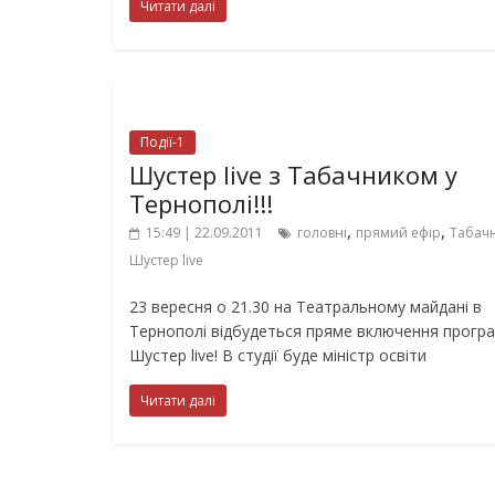
Читати далі
Події-1
Шустер live з Табачником у
Тернополі!!!
,
,
15:49 | 22.09.2011
головні
прямий ефір
Табач
Шустер live
23 вересня о 21.30 на Театральному майдані в
Тернополі відбудеться пряме включення прогр
Шустер live! В студії буде міністр освіти
Читати далі