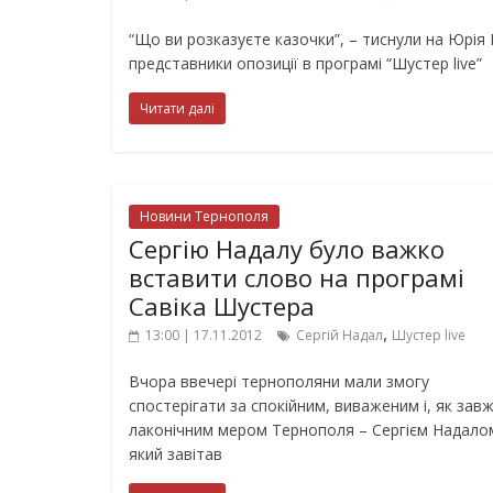
“Що ви розказуєте казочки”, – тиснули на Юрія
представники опозиції в програмі “Шустер live”
Читати далі
Новини Тернополя
Сергію Надалу було важко
вставити слово на програмі
Савіка Шустера
,
13:00 | 17.11.2012
Сергій Надал
Шустер live
Вчора ввечері тернополяни мали змогу
спостерігати за спокійним, виваженим і, як завж
лаконічним мером Тернополя – Сергієм Надало
який завітав