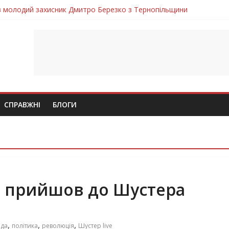
ув молодий захисник Дмитро Березко з Тернопільщини
 втратила захисника Володимира Вельму
нопільщини Петро Федів повертається до рідного дому «на щиті»
в скорботі: на щиті повертається воїн Володимир Паламарчук
лим безвісти, – Ангелом додому повертається захисник Михайло
СПРАВЖНІ
БЛОГИ
а прийшов до Шустера
,
,
,
йда
політика
революція
Шустер live