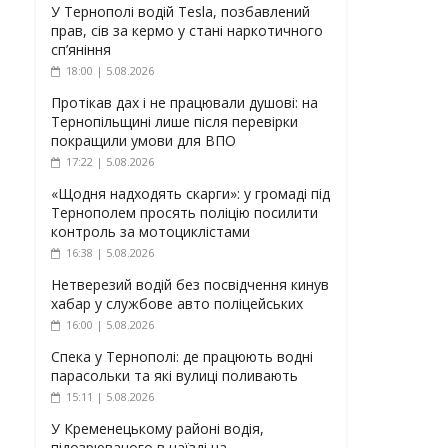
У Тернополі водій Tesla, позбавлений
прав, сів за кермо у стані наркотичного
сп’яніння
18:00 | 5.08.2026
Протікав дах і не працювали душові: на
Тернопільщині лише після перевірки
покращили умови для ВПО
17:22 | 5.08.2026
«Щодня надходять скарги»: у громаді під
Тернополем просять поліцію посилити
контроль за мотоциклістами
16:38 | 5.08.2026
Нетверезий водій без посвідчення кинув
хабар у службове авто поліцейських
16:00 | 5.08.2026
Спека у Тернополі: де працюють водні
парасольки та які вулиці поливають
15:11 | 5.08.2026
У Кременецькому районі водія,
підозрюваного в наїзді на