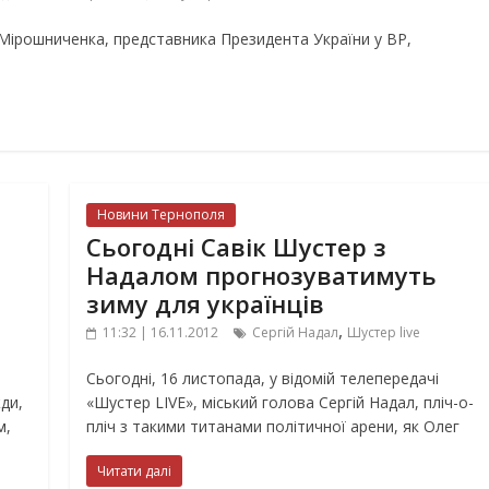
 Мірошниченка, представника Президента України у ВР,
Новини Тернополя
Сьогодні Савік Шустер з
Надалом прогнозуватимуть
зиму для українців
,
11:32 | 16.11.2012
Сергій Надал
Шустер live
Сьогодні, 16 листопада, у відомій телепередачі
ди,
«Шустер LIVE», міський голова Сергій Надал, пліч-о-
м,
пліч з такими титанами політичної арени, як Олег
Читати далі