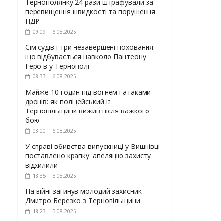
Тернополянку 24 рази штрафували за
перевищення швидкості та порушення
ПДР
09:09 | 6.08.2026
Сім судів і три незавершені поховання:
що відбувається навколо Пантеону
Героїв у Тернополі
08:33 | 6.08.2026
Майже 10 годин під вогнем і атаками
дронів: як поліцейський із
Тернопільщини вижив після важкого
бою
08:00 | 6.08.2026
У справі вбивства випускниці у Вишнівці
поставлено крапку: апеляцію захисту
відхилили
18:35 | 5.08.2026
На війні загинув молодий захисник
Дмитро Березко з Тернопільщини
18:23 | 5.08.2026