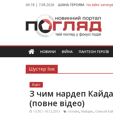
Skip
06:18 | 7.08.2026
ШАНА ГЕРОЯМ:
На війні загин
to
Тернопільщина
content
ПОГЛЯД
Захисник з Тер
Тернопільщина 
Вважався зник
Новини
Тернополя.
Тернопільські
новини
НОВИНИ
ВІЙНА
ПАНТЕОН ГЕРОЇВ
та
події
Шустер live
Відео
З чим нардеп Кайд
(повне відео)
,
,
13:30 | 16.12.2013
головні
Майдан
Олексій Ка