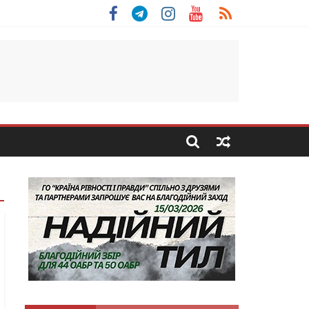
 Скоробогатий з Тернопільщини