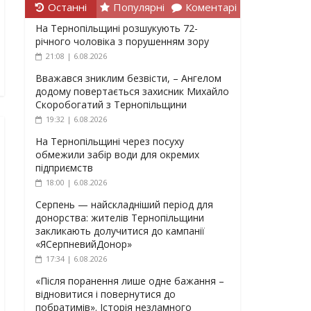
Останні
Популярні
Коментарі
На Тернопільщині розшукують 72-
річного чоловіка з порушенням зору
21:08 | 6.08.2026
Вважався зниклим безвісти, – Ангелом
додому повертається захисник Михайло
Скоробогатий з Тернопільщини
19:32 | 6.08.2026
На Тернопільщині через посуху
обмежили забір води для окремих
підприємств
18:00 | 6.08.2026
Серпень — найскладніший період для
донорства: жителів Тернопільщини
закликають долучитися до кампанії
«ЯСерпневийДонор»
17:34 | 6.08.2026
«Після поранення лише одне бажання –
відновитися і повернутися до
побратимів». Історія незламного