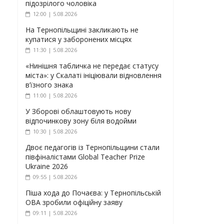
підозрілого чоловіка
12:00 | 5.08.2026
На Тернопільщині закликають не
купатися у заборонених місцях
11:30 | 5.08.2026
«Нинішня табличка не передає статусу
міста»: у Скалаті ініціювали відновлення
в’їзного знака
11:00 | 5.08.2026
У Зборові облаштовують нову
відпочинкову зону біля водойми
10:30 | 5.08.2026
Двоє педагогів із Тернопільщини стали
півфіналістами Global Teacher Prize
Ukraine 2026
09:55 | 5.08.2026
Піша хода до Почаєва: у Тернопільській
ОВА зробили офіційну заяву
09:11 | 5.08.2026