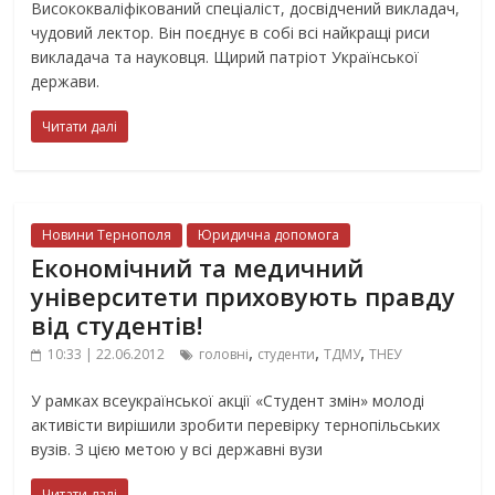
Висококваліфікований спеціаліст, досвідчений викладач,
чудовий лектор. Він поєднує в собі всі найкращі риси
викладача та науковця. Щирий патріот Української
держави.
Читати далі
Новини Тернополя
Юридична допомога
Економічний та медичний
університети приховують правду
від студентів!
,
,
,
10:33 | 22.06.2012
головні
студенти
ТДМУ
ТНЕУ
У рамках всеукраїнської акції «Студент змін» молоді
активісти вирішили зробити перевірку тернопільських
вузів. З цією метою у всі державні вузи
Читати далі