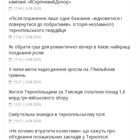
кампанії «ЯСерпневийДонор»
17:34 | 6.08.2026
«Після поранення лише одне бажання –відновитися і
повернутися до побратимів». Історія незламного
тернопільського гвардійця
17:26 | 6.08.2026
Як обрати суші для романтичної вечері в Києві: найкращі
поєднання ролів
17:14 | 6.08.2026
У липні митні надходження зросли на 77мільйонів
гривень
16:27 | 6.08.2026
Жителі Тернопільщини за 7 місяців сплатили понад 1,6
млрд грн військового збору
15:31 | 6.08.2026
Смертельна знахідка в тернопільському полі
15:07 | 6.08.2026
«Не хочемо втратити колективи»: що кажуть про
об’єднання позашкільних закладів у Тернополі