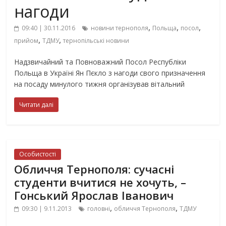
нагоди
,
,
,
09:40 | 30.11.2016
новини тернополя
Польща
посол
,
,
прийом
ТДМУ
тернопільські новини
Надзвичайний та Повноважний Посол Республіки
Польща в Україні Ян Пєкло з нагоди свого призначення
на посаду минулого тижня організував вітальний
Читати далі
Особистості
Обличчя Тернополя: сучасні
студенти вчитися не хочуть, –
Гонський Ярослав Іванович
,
,
09:30 | 9.11.2013
головні
обличчя Тернополя
ТДМУ