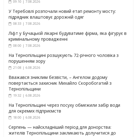
09:10 | 7.08.2026
У Теребовлі розпочали новий етап ремонту мосту:
підрядник влаштовує дорожній одяг
08:33 | 7.08.2026
Ліфт у Бучацькій лікарні будуватиме фірма, яка фігурує в
кримінальному провадженні
08:00 | 7.08.2026
На Тернопільщині розшукують 72-річного чоловіка з
порушенням зору
21:08 | 6.08.2026
Вважався зниклим безвісти, – Ангелом додому
повертається захисник Михайло Скоробогатий з
Тернопільщини
19:32 | 6.08.2026
На Тернопільщині через посуху обмежили забір води
для окремих підприємств
18:00 | 6.08.2026
Серпень — найскладніший період для донорства:
жителів Тернопільщини закликають долучитися до