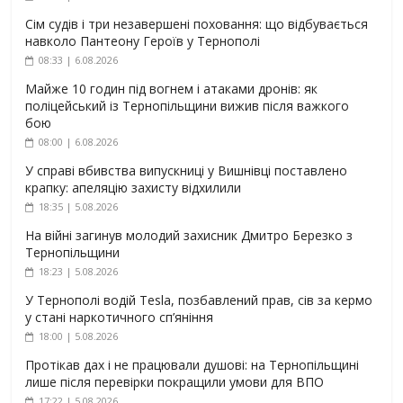
Сім судів і три незавершені поховання: що відбувається
навколо Пантеону Героїв у Тернополі
08:33 | 6.08.2026
Майже 10 годин під вогнем і атаками дронів: як
поліцейський із Тернопільщини вижив після важкого
бою
08:00 | 6.08.2026
У справі вбивства випускниці у Вишнівці поставлено
крапку: апеляцію захисту відхилили
18:35 | 5.08.2026
На війні загинув молодий захисник Дмитро Березко з
Тернопільщини
18:23 | 5.08.2026
У Тернополі водій Tesla, позбавлений прав, сів за кермо
у стані наркотичного сп’яніння
18:00 | 5.08.2026
Протікав дах і не працювали душові: на Тернопільщині
лише після перевірки покращили умови для ВПО
17:22 | 5.08.2026