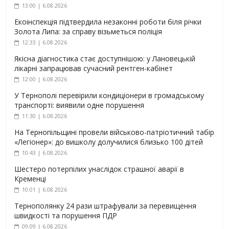
13:00 | 6.08.2026
Екоінспекція підтвердила незаконні роботи біля річки
Золота Липа: за справу візьметься поліція
12:33 | 6.08.2026
Якісна діагностика стає доступнішою: у Лановецькій
лікарні запрацював сучасний рентген-кабінет
12:00 | 6.08.2026
У Тернополі перевірили кондиціонери в громадському
транспорті: виявили одне порушення
11:30 | 6.08.2026
На Тернопільщині провели військово-патріотичний табір
«Легіонер»: до вишколу долучилися близько 100 дітей
10:43 | 6.08.2026
Шестеро потерпілих унаслідок страшної аварії в
Кременці
10:01 | 6.08.2026
Тернополянку 24 рази штрафували за перевищення
швидкості та порушення ПДР
09:09 | 6.08.2026