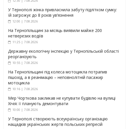
12:30 | 7.08.2026
У Тернополі жінка привласнила забуту підлітком сумку:
їй загрожує до 8 років ув’язнення
12:00 | 7.08.2026
На Тернопільщині за місяць виявили майже 200
нетверезих водіїв
11:25 | 7.08.2026
Державну екологічну інспекцію у Тернопільській області
реорганізують
10:55 | 7.08.2026
На Тернопільщині під колеса мотоцикла потрапив
пішохід, а в реанімацію – неповнолітній пасажир
мотоцикла
10:16 | 7.08.2026
Мер Чорткова закликав не купувати будівлю на вулиці
Хічія: її планують демонтувати
10:00 | 7.08.2026
У Тернополі створюють всеукраїнську організацію
нащадків українських жертв польських репресій