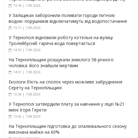
15:18 | 7.08.2026
У Заліщиках заборонили поливати городи питною
водою: порушників відключатимуть від водопостачання
15:11 | 7.08.2026
У Тернополі відновили роботу котельні на вулиці
Тролейбусній: гаряча вода повертається
14:33 | 7.08.2026
На Тернопільщині розшукали зниклого 58-річного
чоловіка: його знайшли мертвим
14:01 | 7.08.2026
Екологи б’ють на сполох через можливе забруднення
Серету на Тернопільщині
13:38 | 7.08.2026
У Тернополі затвердили плату за навчання у ліцеї №21
імені Ігоря Герети
13:00 | 7.08.2026
На Тернопільщині підготовка до опалювального сезону
виконана майже на 60%