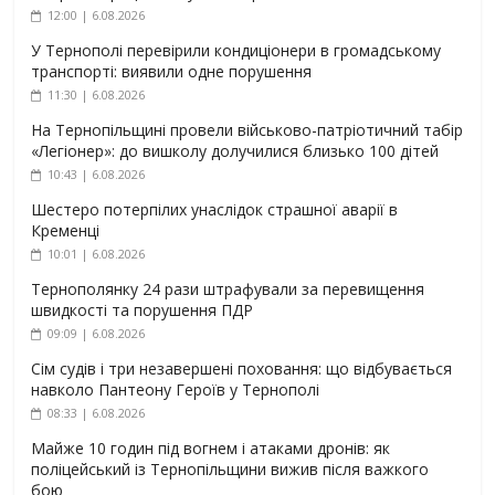
12:00 | 6.08.2026
У Тернополі перевірили кондиціонери в громадському
транспорті: виявили одне порушення
11:30 | 6.08.2026
На Тернопільщині провели військово-патріотичний табір
«Легіонер»: до вишколу долучилися близько 100 дітей
10:43 | 6.08.2026
Шестеро потерпілих унаслідок страшної аварії в
Кременці
10:01 | 6.08.2026
Тернополянку 24 рази штрафували за перевищення
швидкості та порушення ПДР
09:09 | 6.08.2026
Сім судів і три незавершені поховання: що відбувається
навколо Пантеону Героїв у Тернополі
08:33 | 6.08.2026
Майже 10 годин під вогнем і атаками дронів: як
поліцейський із Тернопільщини вижив після важкого
бою