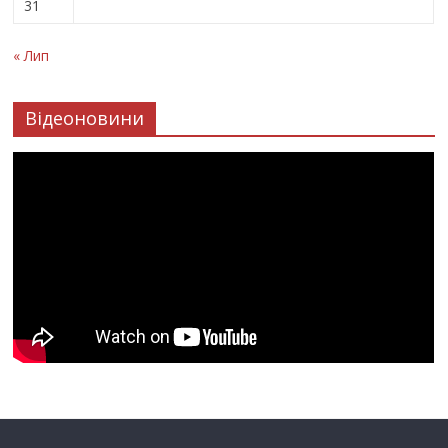
31
« Лип
Відеоновини