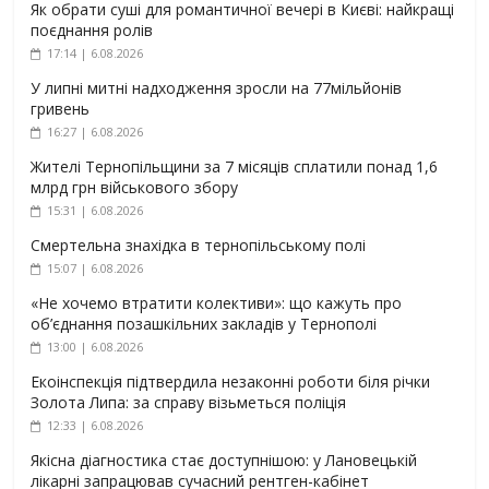
Як обрати суші для романтичної вечері в Києві: найкращі
поєднання ролів
17:14 | 6.08.2026
У липні митні надходження зросли на 77мільйонів
гривень
16:27 | 6.08.2026
Жителі Тернопільщини за 7 місяців сплатили понад 1,6
млрд грн військового збору
15:31 | 6.08.2026
Смертельна знахідка в тернопільському полі
15:07 | 6.08.2026
«Не хочемо втратити колективи»: що кажуть про
об’єднання позашкільних закладів у Тернополі
13:00 | 6.08.2026
Екоінспекція підтвердила незаконні роботи біля річки
Золота Липа: за справу візьметься поліція
12:33 | 6.08.2026
Якісна діагностика стає доступнішою: у Лановецькій
лікарні запрацював сучасний рентген-кабінет