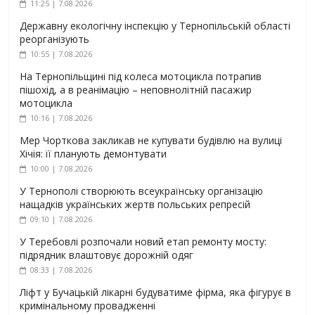
11:25 | 7.08.2026
Державну екологічну інспекцію у Тернопільській області
реорганізують
10:55 | 7.08.2026
На Тернопільщині під колеса мотоцикла потрапив
пішохід, а в реанімацію – неповнолітній пасажир
мотоцикла
10:16 | 7.08.2026
Мер Чорткова закликав не купувати будівлю на вулиці
Хічія: її планують демонтувати
10:00 | 7.08.2026
У Тернополі створюють всеукраїнську організацію
нащадків українських жертв польських репресій
09:10 | 7.08.2026
У Теребовлі розпочали новий етап ремонту мосту:
підрядник влаштовує дорожній одяг
08:33 | 7.08.2026
Ліфт у Бучацькій лікарні будуватиме фірма, яка фігурує в
кримінальному провадженні