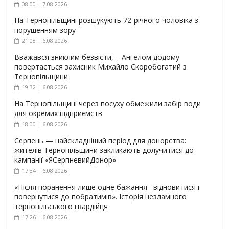
08:00 | 7.08.2026
На Тернопільщині розшукують 72-річного чоловіка з
порушенням зору
21:08 | 6.08.2026
Вважався зниклим безвісти, – Ангелом додому
повертається захисник Михайло Скоробогатий з
Тернопільщини
19:32 | 6.08.2026
На Тернопільщині через посуху обмежили забір води
для окремих підприємств
18:00 | 6.08.2026
Серпень — найскладніший період для донорства:
жителів Тернопільщини закликають долучитися до
кампанії «ЯСерпневийДонор»
17:34 | 6.08.2026
«Після поранення лише одне бажання –відновитися і
повернутися до побратимів». Історія незламного
тернопільського гвардійця
17:26 | 6.08.2026