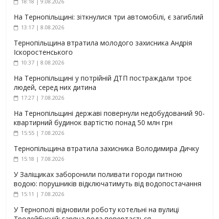
18:18 | 9.08.2026
На Тернопільщині: зіткнулися три автомобілі, є загиблий
13:17 | 8.08.2026
Тернопільщина втратила молодого захисника Андрія
Іскоростенського
10:37 | 8.08.2026
На Тернопільщині у потрійній ДТП постраждали троє
людей, серед них дитина
17:27 | 7.08.2026
На Тернопільщині державі повернули недобудований 90-
квартирний будинок вартістю понад 50 млн грн
15:55 | 7.08.2026
Тернопільщина втратила захисника Володимира Дичку
15:18 | 7.08.2026
У Заліщиках заборонили поливати городи питною
водою: порушників відключатимуть від водопостачання
15:11 | 7.08.2026
У Тернополі відновили роботу котельні на вулиці
Тролейбусній: гаряча вода повертається