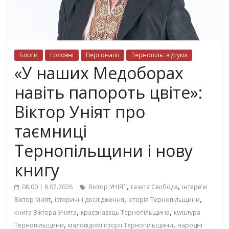
Блоги
Головні
Персоналії
Тернопіль: відгуки
«У наших Медоборах
навіть папороть цвіте»:
Віктор Уніят про
таємниці
Тернопільщини і нову
книгу
,
,
08:00 | 8.07.2026
Віктор УНІЯТ
газета Свобода
інтерв'ю
,
,
,
Віктор Уніят
історичні дослідження
історія Тернопільщини
,
,
книга Віктора Уніята
краєзнавець Тернопільщина
культура
,
,
Тернопільщини
маловідомі історії Тернопільщини
народні