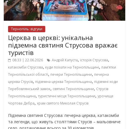
Тернопіль: відгуки
Церква в церкві: унікальна
підземна святиня Струсова вражає
туристів
,
,
08:33 | 22.06.2026
Андрій Капуста
історія Струсова
,
,
катакомби Струсова
куди поїхати на Тернопільщині
пам’ятки
,
,
Тернопільської області
печери Тернопільщини
печерна
,
,
церква Струсів
підземна церква Тернопільщина
підземні ходи
,
,
Теребовлянський замок
святині Тернопільщини
Струсів
,
,
Тернопільщина
туристичні місця Тернопільщини
урочище
,
Чортова Дебра
храм святого Миколая Струсів
Підземна святиня Струсова: печерна церква, катакомби
та легенди, що живуть століттями Струсів – мальовниче
село, розташоване всього за 30 кілометрів