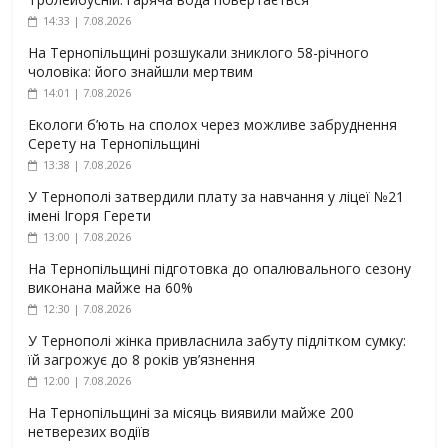
14:33 | 7.08.2026
На Тернопільщині розшукали зниклого 58-річного
чоловіка: його знайшли мертвим
14:01 | 7.08.2026
Екологи б’ють на сполох через можливе забруднення
Серету на Тернопільщині
13:38 | 7.08.2026
У Тернополі затвердили плату за навчання у ліцеї №21
імені Ігоря Герети
13:00 | 7.08.2026
На Тернопільщині підготовка до опалювального сезону
виконана майже на 60%
12:30 | 7.08.2026
У Тернополі жінка привласнила забуту підлітком сумку:
їй загрожує до 8 років ув’язнення
12:00 | 7.08.2026
На Тернопільщині за місяць виявили майже 200
нетверезих водіїв