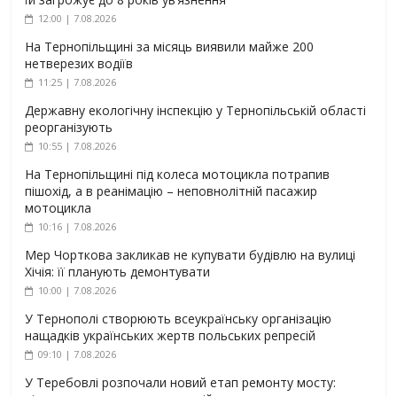
12:00 | 7.08.2026
На Тернопільщині за місяць виявили майже 200
нетверезих водіїв
11:25 | 7.08.2026
Державну екологічну інспекцію у Тернопільській області
реорганізують
10:55 | 7.08.2026
На Тернопільщині під колеса мотоцикла потрапив
пішохід, а в реанімацію – неповнолітній пасажир
мотоцикла
10:16 | 7.08.2026
Мер Чорткова закликав не купувати будівлю на вулиці
Хічія: її планують демонтувати
10:00 | 7.08.2026
У Тернополі створюють всеукраїнську організацію
нащадків українських жертв польських репресій
09:10 | 7.08.2026
У Теребовлі розпочали новий етап ремонту мосту: