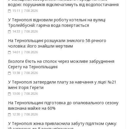
водою: порушників відключатимуть від водопостачання
15:11 | 7.08.2026
У Тернополі відновили роботу котельні на вулиці
Тролейбусній: гаряча вода повертається
14:33 | 7.08.2026
На Тернопільщині розшукали зниклого 58-річного
чоловіка: його знайшли мертвим
14:01 | 7.08.2026
Екологи б’ють на сполох через можливе забруднення
Серету на Тернопільщині
13:38 | 7.08.2026
У Тернополі затвердили плату за навчання у ліцеї №21
імені Ігоря Герети
13:00 | 7.08.2026
На Тернопільщині підготовка до опалювального сезону
виконана майже на 60%
12:30 | 7.08.2026
У Тернополі жінка привласнила забуту підлітком сумку:
їй загрожує до 8 років ув’язнення