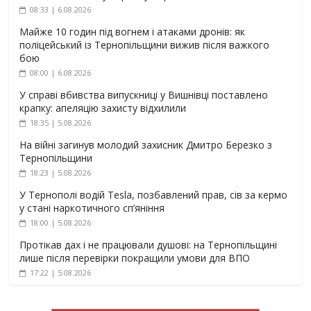
08:33 | 6.08.2026
Майже 10 годин під вогнем і атаками дронів: як
поліцейський із Тернопільщини вижив після важкого
бою
08:00 | 6.08.2026
У справі вбивства випускниці у Вишнівці поставлено
крапку: апеляцію захисту відхилили
18:35 | 5.08.2026
На війні загинув молодий захисник Дмитро Березко з
Тернопільщини
18:23 | 5.08.2026
У Тернополі водій Tesla, позбавлений прав, сів за кермо
у стані наркотичного сп’яніння
18:00 | 5.08.2026
Протікав дах і не працювали душові: на Тернопільщині
лише після перевірки покращили умови для ВПО
17:22 | 5.08.2026