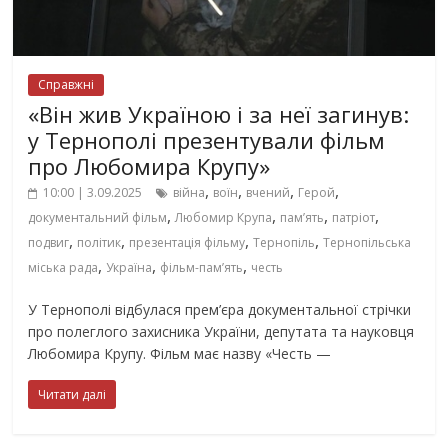
Справжні
«Він жив Україною і за неї загинув:
у Тернополі презентували фільм
про Любомира Крупу»
,
,
,
,
10:00 | 3.09.2025
війна
воїн
вчений
Герой
,
,
,
,
документальний фільм
Любомир Крупа
пам’ять
патріот
,
,
,
,
подвиг
політик
презентація фільму
Тернопіль
Тернопільська
,
,
,
міська рада
Україна
фільм-пам’ять
честь
У Тернополі відбулася прем’єра документальної стрічки
про полеглого захисника України, депутата та науковця
Любомира Крупу. Фільм має назву «Честь —
Читати далі