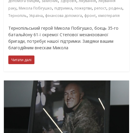
,
,
,
,
допомога бійцям
захисник
Здоров’я
лікування
лікування
,
,
,
,
,
,
раку
Микола Побігушко
підтримка
пожертви
репост
родина
,
,
,
,
Тернопіль
Україна
фінансова допомога
фронт
хіміотерапія
Тернопільський герой Микола Побігушко, боєць 35-го
батальйону 61-ї окремої Степової механізованої
бригади, потребує нашої підтримки. Завдяки вашим
благодійним внескам Микола
Читати далі