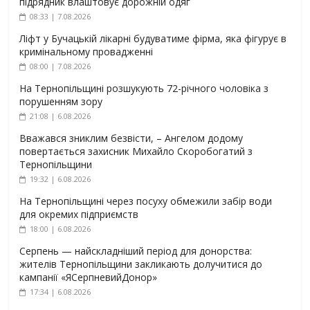
підрядник влаштовує дорожній одяг
08:33 | 7.08.2026
Ліфт у Бучацькій лікарні будуватиме фірма, яка фігурує в
кримінальному провадженні
08:00 | 7.08.2026
На Тернопільщині розшукують 72-річного чоловіка з
порушенням зору
21:08 | 6.08.2026
Вважався зниклим безвісти, – Ангелом додому
повертається захисник Михайло Скоробогатий з
Тернопільщини
19:32 | 6.08.2026
На Тернопільщині через посуху обмежили забір води
для окремих підприємств
18:00 | 6.08.2026
Серпень — найскладніший період для донорства:
жителів Тернопільщини закликають долучитися до
кампанії «ЯСерпневийДонор»
17:34 | 6.08.2026