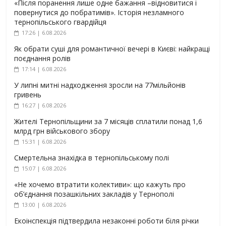
«Після поранення лише одне бажання –відновитися і
повернутися до побратимів». Історія незламного
тернопільського гвардійця
17:26 | 6.08.2026
Як обрати суші для романтичної вечері в Києві: найкращі
поєднання ролів
17:14 | 6.08.2026
У липні митні надходження зросли на 77мільйонів
гривень
16:27 | 6.08.2026
Жителі Тернопільщини за 7 місяців сплатили понад 1,6
млрд грн військового збору
15:31 | 6.08.2026
Смертельна знахідка в тернопільському полі
15:07 | 6.08.2026
«Не хочемо втратити колективи»: що кажуть про
об’єднання позашкільних закладів у Тернополі
13:00 | 6.08.2026
Екоінспекція підтвердила незаконні роботи біля річки