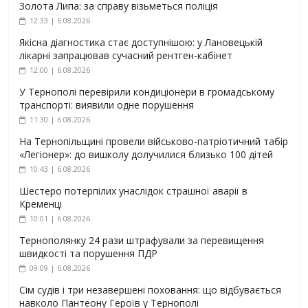
Золота Липа: за справу візьметься поліція
12:33 | 6.08.2026
Якісна діагностика стає доступнішою: у Лановецькій
лікарні запрацював сучасний рентген-кабінет
12:00 | 6.08.2026
У Тернополі перевірили кондиціонери в громадському
транспорті: виявили одне порушення
11:30 | 6.08.2026
На Тернопільщині провели військово-патріотичний табір
«Легіонер»: до вишколу долучилися близько 100 дітей
10:43 | 6.08.2026
Шестеро потерпілих унаслідок страшної аварії в
Кременці
10:01 | 6.08.2026
Тернополянку 24 рази штрафували за перевищення
швидкості та порушення ПДР
09:09 | 6.08.2026
Сім судів і три незавершені поховання: що відбувається
навколо Пантеону Героїв у Тернополі