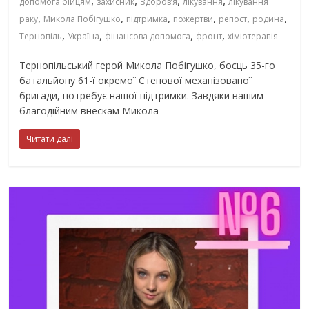
,
,
,
,
допомога бійцям
захисник
Здоров’я
лікування
лікування
,
,
,
,
,
,
раку
Микола Побігушко
підтримка
пожертви
репост
родина
,
,
,
,
Тернопіль
Україна
фінансова допомога
фронт
хіміотерапія
Тернопільський герой Микола Побігушко, боєць 35-го
батальйону 61-ї окремої Степової механізованої
бригади, потребує нашої підтримки. Завдяки вашим
благодійним внескам Микола
Читати далі