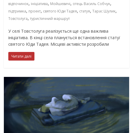
,
,
,
,
відпочинок
ініціатива
Мойшевичі
отець Василь Собчук
,
,
,
,
,
підтримка
проект
святого Юди Тадея
статуя
Тарас Шулик
,
Товстолуга
туристичний маршрут
У селі Товстолуга реалізується ще одна важлива
ініціатива. В кінці села планується встановлення статуї
святого Юди Тадея. Місцеві активісти розробили
Читати далі