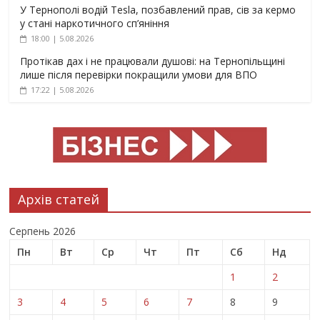
У Тернополі водій Tesla, позбавлений прав, сів за кермо
у стані наркотичного сп’яніння
18:00 | 5.08.2026
Протікав дах і не працювали душові: на Тернопільщині
лише після перевірки покращили умови для ВПО
17:22 | 5.08.2026
Архів статей
Серпень 2026
Пн
Вт
Ср
Чт
Пт
Сб
Нд
1
2
3
4
5
6
7
8
9