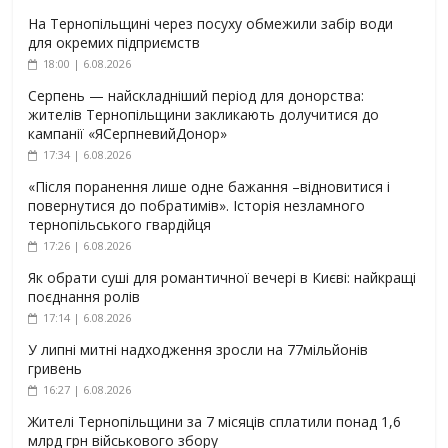
На Тернопільщині через посуху обмежили забір води
для окремих підприємств
18:00 | 6.08.2026
Серпень — найскладніший період для донорства:
жителів Тернопільщини закликають долучитися до
кампанії «ЯСерпневийДонор»
17:34 | 6.08.2026
«Після поранення лише одне бажання –відновитися і
повернутися до побратимів». Історія незламного
тернопільського гвардійця
17:26 | 6.08.2026
Як обрати суші для романтичної вечері в Києві: найкращі
поєднання ролів
17:14 | 6.08.2026
У липні митні надходження зросли на 77мільйонів
гривень
16:27 | 6.08.2026
Жителі Тернопільщини за 7 місяців сплатили понад 1,6
млрд грн військового збору