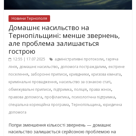
Новини Тернополя
Домашнє насильство на
Тернопільщині: менше звернень,
але проблема залишається
гострою
,
12:55 | 17.07.2025
адміністративні протоколи
гаряча
,
,
,
лінія
домашнє насильство
допомога постраждалим
екстрене
,
,
,
,
поселення
заборонні приписи
кривдники
кризова кімната
,
,
кримінальні провадження
насильство за ознакою статі
,
,
,
,
обмежувальні приписи
підтримка
поліція
права жінок
,
,
,
правова допомога
профілактика
психологічна підтримка
,
,
спеціальна корекційна програма
Тернопільщина
юридична
допомога
Попри зменшення кількості звернень — домашнє
насильство залишається серйозною проблемою на