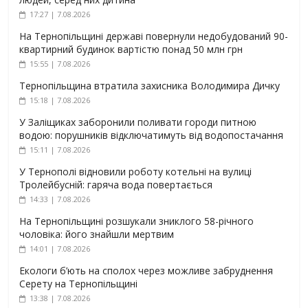
17:27 | 7.08.2026
На Тернопільщині державі повернули недобудований 90-
квартирний будинок вартістю понад 50 млн грн
15:55 | 7.08.2026
Тернопільщина втратила захисника Володимира Дичку
15:18 | 7.08.2026
У Заліщиках заборонили поливати городи питною
водою: порушників відключатимуть від водопостачання
15:11 | 7.08.2026
У Тернополі відновили роботу котельні на вулиці
Тролейбусній: гаряча вода повертається
14:33 | 7.08.2026
На Тернопільщині розшукали зниклого 58-річного
чоловіка: його знайшли мертвим
14:01 | 7.08.2026
Екологи б’ють на сполох через можливе забруднення
Серету на Тернопільщині
13:38 | 7.08.2026