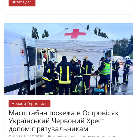
Читати далі
Новини Тернополя
Масштабна пожежа в Острові: як
Український Червоний Хрест
допоміг рятувальникам
,
,
09:37 | 2.10.2025
гарячі напої
гасіння пожежі
загін