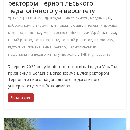
ректором Тернопільського
педагогічного університету
,
,
12:54 | 8.08.2025
академічна спільнота
Богдан Буяк
,
,
,
,
,
виборча кампанія
зміни
інновації в освіті
інтелект
лідерство
,
,
,
міжнародні зв’язки
Міністерство освіти і науки України
наука
,
,
,
,
новий ректор
освіта України
освітній розвиток
патріотизм
,
,
,
підтримка
призначення
ректор
Тернопільський
,
,
національний педагогічний університет
ТНПУ
університет
7 серпня 2025 року Міністерство освіти і науки України
призначило Богдана Богдановича Буяка ректором
Тернопільського національного педагогічного
університету імені Володимира
Читати далі