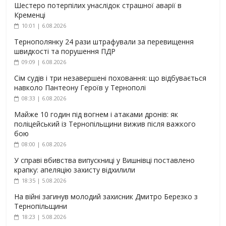
Шестеро потерпілих унаслідок страшної аварії в
Кременці
10:01 | 6.08.2026
Тернополянку 24 рази штрафували за перевищення
швидкості та порушення ПДР
09:09 | 6.08.2026
Сім судів і три незавершені поховання: що відбувається
навколо Пантеону Героїв у Тернополі
08:33 | 6.08.2026
Майже 10 годин під вогнем і атаками дронів: як
поліцейський із Тернопільщини вижив після важкого
бою
08:00 | 6.08.2026
У справі вбивства випускниці у Вишнівці поставлено
крапку: апеляцію захисту відхилили
18:35 | 5.08.2026
На війні загинув молодий захисник Дмитро Березко з
Тернопільщини
18:23 | 5.08.2026