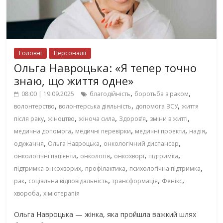
Головні
Персоналії
Ольга Навроцька: «Я тепер точно
знаю, що життя одне»
,
,
08:00 | 19.09.2025
благодійність
боротьба з раком
,
,
,
волонтерство
волонтерська діяльність
допомога ЗСУ
життя
,
,
,
,
,
після раку
жіноцтво
жіноча сила
Здоров’я
зміни в житті
,
,
,
,
медична допомога
медичні перевірки
медичні проекти
надія
,
,
,
одужання
Ольга Навроцька
онкологічний диспансер
,
,
,
,
онкологічні пацієнти
онкологія
онкохворі
підтримка
,
,
,
підтримка онкохворих
профілактика
психологічна підтримка
,
,
,
,
рак
соціальна відповідальність
трансформація
Фенікс
,
хвороба
хіміотерапія
Ольга Навроцька — жінка, яка пройшла важкий шлях