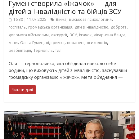
Гумен створила «Їжачок» — для
дітей з інвалідністю та бійців ЗСУ
,
,
16:30 | 11.07.2025
Війна
військова психологиня
,
,
,
,
госпіталь
громадська організація
діти з інвалідністю
доброта
,
,
,
,
,
допомога військовим
екскурсії
ЗСУ
Їжачок
лікарняна банда
,
,
,
,
,
мати
Ольга Гумен
підтримка
поранені
психологія
,
,
реабілітація
Тернопіль
тил
Оля — тернополянка, яка об’єднала навколо себе
родини, що виховують дітей з інвалідністю, заснувавши
громадську організацію «Їжачок». Мета об’єднання —
Читати далі