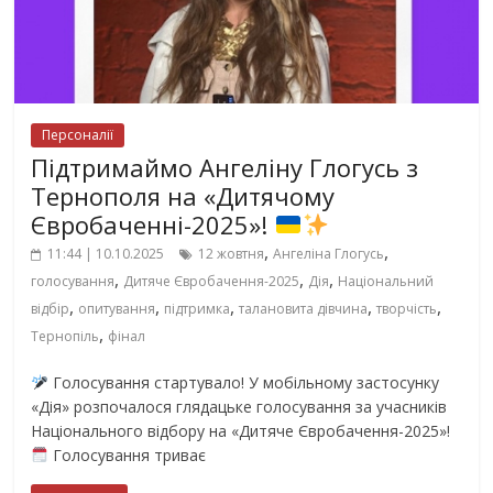
Персоналії
Підтримаймо Ангеліну Глогусь з
Тернополя на «Дитячому
Євробаченні-2025»!
,
,
11:44 | 10.10.2025
12 жовтня
Ангеліна Глогусь
,
,
,
голосування
Дитяче Євробачення-2025
Дія
Національний
,
,
,
,
,
відбір
опитування
підтримка
талановита дівчина
творчість
,
Тернопіль
фінал
Голосування стартувало! У мобільному застосунку
«Дія» розпочалося глядацьке голосування за учасників
Національного відбору на «Дитяче Євробачення-2025»!
Голосування триває