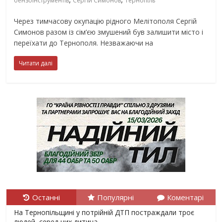
бензоінструментів
Сергій Симонов
Тернопіль
Через тимчасову окупацію рідного Мелітополя Сергій
Симонов разом із сім’єю змушений був залишити місто і
переїхати до Тернополя. Незважаючи на
Читати далі
Останні
Популярні
Коментарі
На Тернопільщині у потрійній ДТП постраждали троє
людей, серед них дитина