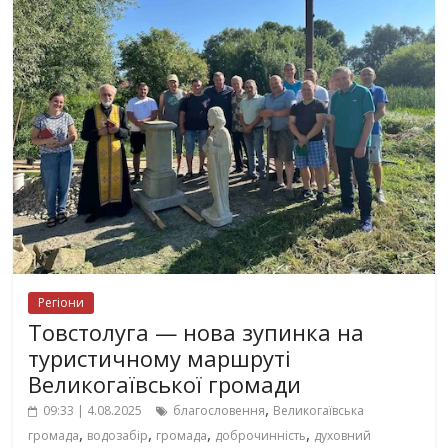
Регіони
Товстолуга — нова зупинка на
туристичному маршруті
Великогаївської громади
,
09:33 | 4.08.2025
благословення
Великогаївська
,
,
,
,
громада
водозабір
громада
доброчинність
духовний