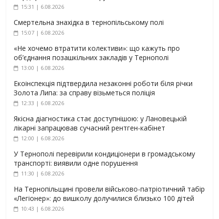
15:31 | 6.08.2026
Смертельна знахідка в тернопільському полі
15:07 | 6.08.2026
«Не хочемо втратити колективи»: що кажуть про
об’єднання позашкільних закладів у Тернополі
13:00 | 6.08.2026
Екоінспекція підтвердила незаконні роботи біля річки
Золота Липа: за справу візьметься поліція
12:33 | 6.08.2026
Якісна діагностика стає доступнішою: у Лановецькій
лікарні запрацював сучасний рентген-кабінет
12:00 | 6.08.2026
У Тернополі перевірили кондиціонери в громадському
транспорті: виявили одне порушення
11:30 | 6.08.2026
На Тернопільщині провели військово-патріотичний табір
«Легіонер»: до вишколу долучилися близько 100 дітей
10:43 | 6.08.2026