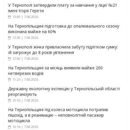
У Тернополі затвердили плату за навчання у ліцеї №21
імені Ігоря Герети
13:00 | 7.08.2026
На Тернопільщині підготовка до опалювального сезону
виконана майже на 60%
12:30 | 7.08.2026
У Тернополі жінка привласнила забуту підлітком сумку:
їй загрожує до 8 років ув’язнення
12:00 | 7.08.2026
На Тернопільщині за місяць виявили майже 200
нетверезих водіїв
11:25 | 7.08.2026
Державну екологічну інспекцію у Тернопільській області
реорганізують
10:55 | 7.08.2026
На Тернопільщині під колеса мотоцикла потрапив
пішохід, а в реанімацію – неповнолітній пасажир
мотоцикла
10:16 | 7.08.2026