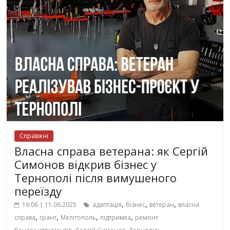
Справжні
Власна справа ветерана: як Сергій
Симонов відкрив бізнес у
Тернополі після вимушеного
переїзду
,
,
,
16:06 | 11.06.2025
адаптація
бізнес
ветеран
власна
,
,
,
,
справа
грант
Мелітополь
підтримка
ремонт
,
,