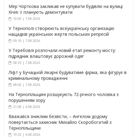
Мер Чорткова закликав не купувати будівлю на вулиці
Хічія: її планують демонтувати
10:00 | 7.08.2026
У Тернополі створюють всеукраїнську організацію
нащадків українських жертв польських репресій
09:10 | 7.08.2026
У Теребовлі розпочали новий етап ремонту мосту:
підрядник влаштовує дорожній одяг
08:33 | 7.08.2026
Ліфт у Бучацькій лікарні будуватиме фірма, яка фігурує в
кримінальному провадженні
08:00 | 7.08.2026
На Тернопільщині розшукують 72-річного чоловіка з
порушенням зору
21:08 | 6.08.2026
Вважався зниклим безвісти, – Ангелом додому
повертається захисник Михайло Скоробогатий з
Тернопільщини
19:32 | 6.08.2026