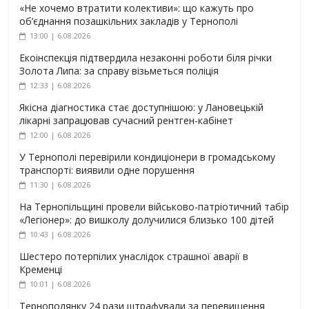
«Не хочемо втратити колективи»: що кажуть про
об’єднання позашкільних закладів у Тернополі
13:00 | 6.08.2026
Екоінспекція підтвердила незаконні роботи біля річки
Золота Липа: за справу візьметься поліція
12:33 | 6.08.2026
Якісна діагностика стає доступнішою: у Лановецькій
лікарні запрацював сучасний рентген-кабінет
12:00 | 6.08.2026
У Тернополі перевірили кондиціонери в громадському
транспорті: виявили одне порушення
11:30 | 6.08.2026
На Тернопільщині провели військово-патріотичний табір
«Легіонер»: до вишколу долучилися близько 100 дітей
10:43 | 6.08.2026
Шестеро потерпілих унаслідок страшної аварії в
Кременці
10:01 | 6.08.2026
Тернополянку 24 рази штрафували за перевищення