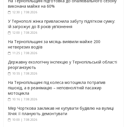
На Тернопільщині підготовка до опалювального сезону
виконана майже на 60%
12:30 | 7.08.2026
У Тернополі жінка привласнила забуту підлітком сумку:
їй загрожує до 8 років ув’язнення
12:00 | 7.08.2026
На Тернопільщині за місяць виявили майже 200
нетверезих водіїв
11:25 | 7.08.2026
Державну екологічну інспекцію у Тернопільській області
реорганізують
10:55 | 7.08.2026
На Тернопільщині під колеса мотоцикла потрапив
пішохід, а в реанімацію – неповнолітній пасажир
мотоцикла
10:16 | 7.08.2026
Мер Чорткова закликав не купувати будівлю на вулиці
Хічія: її планують демонтувати
10:00 | 7.08.2026