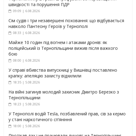
швидкості та порушення ПДР
09:09 | 6.08.2026
Сім судів і три незавершені поховання: що відбувається
навколо Пантеону Героїв у Тернополі
08:33 | 6.08.2026
Майже 10 годин під вогнем і атаками дронів: як
поліцейський із Тернопільщини вижив після важкого
бою
08:00 | 6.08.2026
У справі вбивства випускниці у Вишнівці поставлено
крапку: апеляцію захисту відхилили
18:35 | 5.08.2026
На війні загинув молодий захисник Дмитро Березко з
Тернопільщини
18:23 | 5.08.2026
У Тернополі водій Tesla, позбавлений прав, сів за кермо
у стані наркотичного сп’яніння
18:00 | 5.08.2026
Протікав дах і не працювали душові: на Тернопільщині