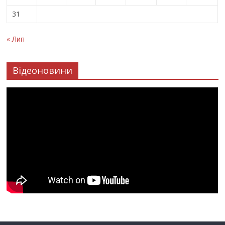
31
« Лип
Відеоновини