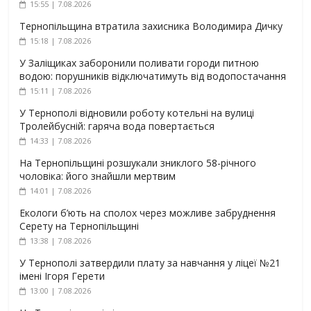
15:55 | 7.08.2026
Тернопільщина втратила захисника Володимира Дичку
15:18 | 7.08.2026
У Заліщиках заборонили поливати городи питною
водою: порушників відключатимуть від водопостачання
15:11 | 7.08.2026
У Тернополі відновили роботу котельні на вулиці
Тролейбусній: гаряча вода повертається
14:33 | 7.08.2026
На Тернопільщині розшукали зниклого 58-річного
чоловіка: його знайшли мертвим
14:01 | 7.08.2026
Екологи б’ють на сполох через можливе забруднення
Серету на Тернопільщині
13:38 | 7.08.2026
У Тернополі затвердили плату за навчання у ліцеї №21
імені Ігоря Герети
13:00 | 7.08.2026