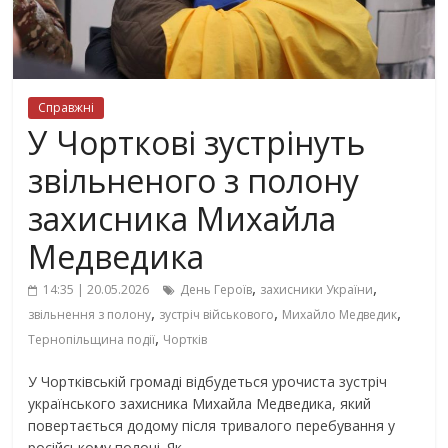
Справжні
У Чорткові зустрінуть
звільненого з полону
захисника Михайла
Медведика
,
,
14:35 | 20.05.2026
День Героїв
захисники України
,
,
,
звільнення з полону
зустріч військового
Михайло Медведик
,
Тернопільщина події
Чортків
У Чортківській громаді відбудеться урочиста зустріч
українського захисника Михайла Медведика, який
повертається додому після тривалого перебування у
російському полоні. Як