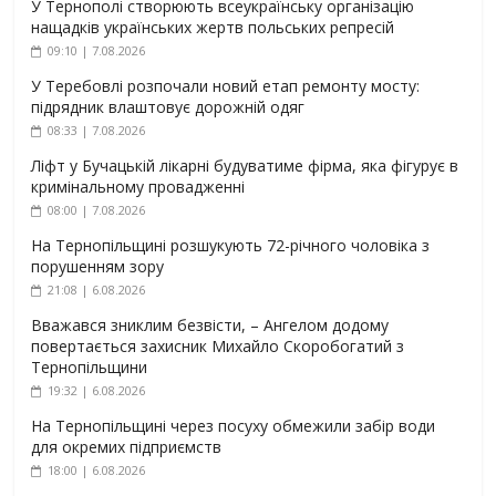
У Тернополі створюють всеукраїнську організацію
нащадків українських жертв польських репресій
09:10 | 7.08.2026
У Теребовлі розпочали новий етап ремонту мосту:
підрядник влаштовує дорожній одяг
08:33 | 7.08.2026
Ліфт у Бучацькій лікарні будуватиме фірма, яка фігурує в
кримінальному провадженні
08:00 | 7.08.2026
На Тернопільщині розшукують 72-річного чоловіка з
порушенням зору
21:08 | 6.08.2026
Вважався зниклим безвісти, – Ангелом додому
повертається захисник Михайло Скоробогатий з
Тернопільщини
19:32 | 6.08.2026
На Тернопільщині через посуху обмежили забір води
для окремих підприємств
18:00 | 6.08.2026