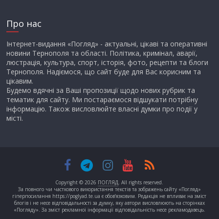
Про нас
Інтернет-видання «Погляд» - актуальні, цікаві та оперативні
новини Тернополя та області. Політика, кримінал, аварії,
люстрація, культура, спорт, історія, фото, рецепти та блоги
Тернополя. Надіємося, що сайт буде для Вас корисним та
цікавим.
Будемо вдячні за Ваші пропозиції щодо нових рубрик та
тематик для сайту. Ми постараємося відшукати потрібну
інформацію. Також висловлюйте власні думки про події у
місті.
Copyright © 2026
ПОГЛЯД
. All rights reserved.
За повного чи часткового використання текстів та зображень сайту «Погляд»
гіперпосилання https://poglyad.te.ua є обов’язковим. Редакція не впливає на зміст
блогів і не несе відповідальності за думку, яку автори висловлюють на сторінках
«Погляду». За зміст рекламної інформації відповідальність несе рекламодавець.