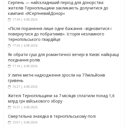
Серпень — найскладніший період для донорства:
жителів Тернопільщини закликають долучитися до
кампанії «ЯСерпневийДонор»
17:34 | 6.08.2026
«Після поранення лише одне бажання –відновитися і
повернутися до побратимів». Історія незламного
тернопільського гвардійця
17:26 | 6.08.2026
Як обрати суші для романтичної вечері в Києві: найкращі
поєднання ролів
17:14 | 6.08.2026
У липні митні надходження зросли на 77мільйонів
гривень
16:27 | 6.08.2026
Жителі Тернопільщини за 7 місяців сплатили понад 1,6
млрд грн військового збору
15:31 | 6.08.2026
Смертельна знахідка в тернопільському полі
15:07 | 6.08.2026