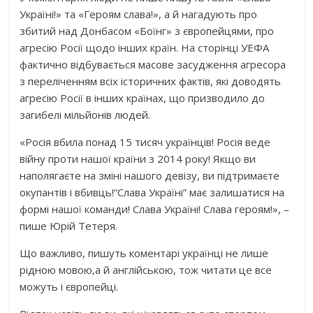
Україні!» та «Героям слава!», а й нагадують про
збитий над Донбасом «Боїнг» з європейцями, про
агресію Росії щодо інших країн. На сторінці УЕФА
фактично відбувається масове засудження агресора
з переліченням всіх історичних фактів, які доводять
агресію Росії в інших країнах, що призводило до
загибелі мільйонів людей.
«Росія вбила понад 15 тисяч українців! Росія веде
війну проти нашої країни з 2014 року! Якщо ви
наполягаєте на зміні нашого девізу, ви підтримаєте
окупантів і вбивць!“Слава Україні” має залишатися на
формі нашої команди! Слава Україні! Слава героям!», –
пише Юрій Тетеря.
Що важливо, пишуть коментарі українці не лише
рідною мовою,а й англійською, тож читати це все
можуть і європейці.