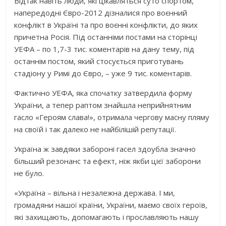
Відтак навіть люди, які цікавляться суто спортом,
напередодні Євро-2012 дізналися про воєнний
конфлікт в Україні та про воєнні конфлікти, до яких
причетна Росія. Під останніми постами на сторінці
УЕФА – по 1,7-3 тис. коментарів на дану тему, під
останнім постом, який стосується приготувань
стадіону у Римі до Євро, – уже 9 тис. коментарів.
Фактично УЕФА, яка спочатку затвердила форму
України, а тепер раптом знайшла неприйнятним
гасло «Героям слава!», отримала чергову масну пляму
на своїй і так далеко не найбілішій репутації.
Україна ж завдяки забороні гасел здоубла значно
більший резонанс та ефект, ніж якби цієї заборони
не було.
«Україна – вільна і незалежна держава. І ми,
громадяни нашої країни, України, маємо своїх героїв,
які захищають, допомагають і прославляють нашу