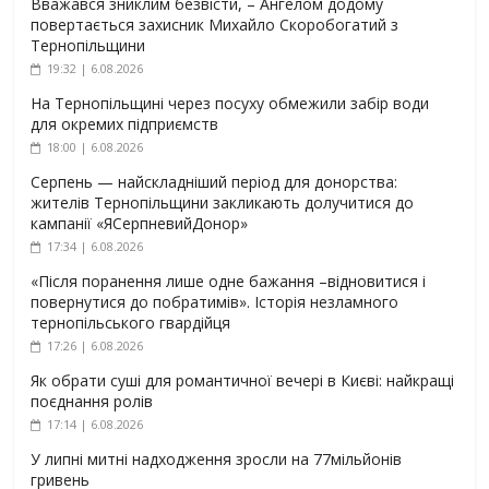
Вважався зниклим безвісти, – Ангелом додому
повертається захисник Михайло Скоробогатий з
Тернопільщини
19:32 | 6.08.2026
На Тернопільщині через посуху обмежили забір води
для окремих підприємств
18:00 | 6.08.2026
Серпень — найскладніший період для донорства:
жителів Тернопільщини закликають долучитися до
кампанії «ЯСерпневийДонор»
17:34 | 6.08.2026
«Після поранення лише одне бажання –відновитися і
повернутися до побратимів». Історія незламного
тернопільського гвардійця
17:26 | 6.08.2026
Як обрати суші для романтичної вечері в Києві: найкращі
поєднання ролів
17:14 | 6.08.2026
У липні митні надходження зросли на 77мільйонів
гривень