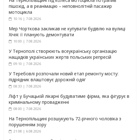
На Тернопільщині під колеса мотоцикла потрапив
пішохід, а в реанімацію – неповнолітній пасажир
мотоцикла
10:16 | 7.08.2026
Мер Чорткова закликав не купувати будівлю на вулиці
Хічія: її планують демонтувати
10:00 | 7.08.2026
У Тернополі створюють всеукраїнську організацію
нащадків українських жертв польських репресій
09:10 | 7.08.2026
У Теребовлі розпочали новий етап ремонту мосту:
підрядник влаштовує дорожній одяг
08:33 | 7.08.2026
Ліфт у Бучацькій лікарні будуватиме фірма, яка фігурує в
кримінальному провадженні
08:00 | 7.08.2026
На Тернопільщині розшукують 72-річного чоловіка з
порушенням зору
21:08 | 6.08.2026