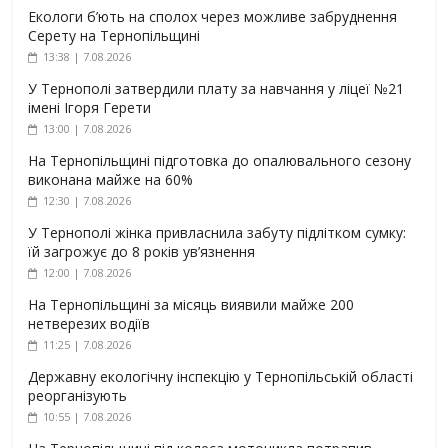
Екологи б’ють на сполох через можливе забруднення
Серету на Тернопільщині
13:38 | 7.08.2026
У Тернополі затвердили плату за навчання у ліцеї №21
імені Ігоря Герети
13:00 | 7.08.2026
На Тернопільщині підготовка до опалювального сезону
виконана майже на 60%
12:30 | 7.08.2026
У Тернополі жінка привласнила забуту підлітком сумку:
їй загрожує до 8 років ув’язнення
12:00 | 7.08.2026
На Тернопільщині за місяць виявили майже 200
нетверезих водіїв
11:25 | 7.08.2026
Державну екологічну інспекцію у Тернопільській області
реорганізують
10:55 | 7.08.2026