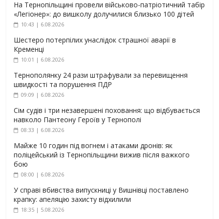
На Тернопільщині провели військово-патріотичний табір
«Легіонер»: до вишколу долучилися близько 100 дітей
10:43 | 6.08.2026
Шестеро потерпілих унаслідок страшної аварії в
Кременці
10:01 | 6.08.2026
Тернополянку 24 рази штрафували за перевищення
швидкості та порушення ПДР
09:09 | 6.08.2026
Сім судів і три незавершені поховання: що відбувається
навколо Пантеону Героїв у Тернополі
08:33 | 6.08.2026
Майже 10 годин під вогнем і атаками дронів: як
поліцейський із Тернопільщини вижив після важкого
бою
08:00 | 6.08.2026
У справі вбивства випускниці у Вишнівці поставлено
крапку: апеляцію захисту відхилили
18:35 | 5.08.2026