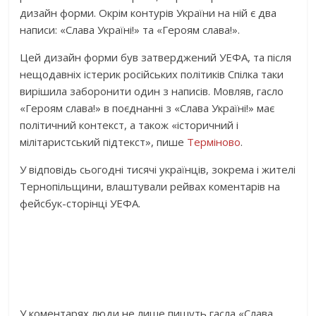
дизайн форми. Окрім контурів України на ній є два
написи: «Слава Україні!» та «Героям слава!».
Цей дизайн форми був затверджений УЕФА, та після
нещодавніх істерик російських політиків Спілка таки
вирішила заборонити один з написів. Мовляв, гасло
«Героям слава!» в поєднанні з «Слава Україні!» має
політичний контекст, а також «історичний і
мілітаристський підтекст», пише
Терміново
.
У відповідь сьогодні тисячі українців, зокрема і жителі
Тернопільщини, влаштували рейвах коментарів на
фейсбук-сторінці УЕФА.
У коментарях люди не лише пишуть гасла «Слава