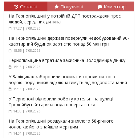
Останні
Популярні
Коментарі
На Тернопільщині у потрійній ДТП постраждали троє
людей, серед них дитина
17:27 | 7.08.2026
На Тернопільщині державі повернули недобудований 90-
квартирний будинок вартістю понад 50 млн грн
15:55 | 7.08.2026
Тернопільщина втратила захисника Володимира Дичку
15:18 | 7.08.2026
У Заліщиках заборонили поливати городи питною
водою: порушників відключатимуть від водопостачання
15:11 | 7.08.2026
У Тернополі відновили роботу котельні на вулиці
Тролейбусній: гаряча вода повертається
14:33 | 7.08.2026
На Тернопільщині розшукали зниклого 58-річного
чоловіка: його знайшли мертвим
14:01 | 7.08.2026