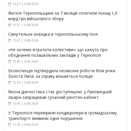
16:27 | 6.08.2026
Жителі Тернопільщини за 7 місяців сплатили понад 1,6
млрд грн військового збору
15:31 | 6.08.2026
Смертельна знахідка в тернопільському полі
15:07 | 6.08.2026
«Не хочемо втратити колективи»: що кажуть про
об’єднання позашкільних закладів у Тернополі
13:00 | 6.08.2026
Екоінспекція підтвердила незаконні роботи біля річки
Золота Липа: за справу візьметься поліція
12:33 | 6.08.2026
Якісна діагностика стає доступнішою: у Лановецькій
лікарні запрацював сучасний рентген-кабінет
12:00 | 6.08.2026
У Тернополі перевірили кондиціонери в громадському
транспорті: виявили одне порушення
11:30 | 6.08.2026