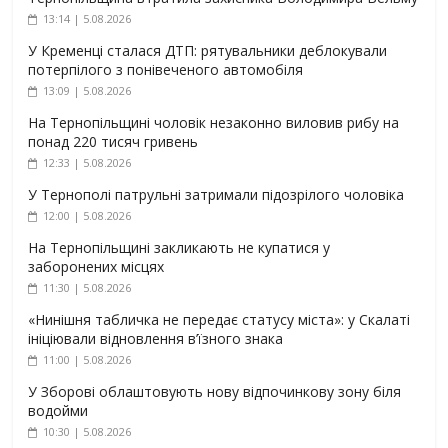
13:14 | 5.08.2026
У Кременці сталася ДТП: рятувальники деблокували
потерпілого з понівеченого автомобіля
13:09 | 5.08.2026
На Тернопільщині чоловік незаконно виловив рибу на
понад 220 тисяч гривень
12:33 | 5.08.2026
У Тернополі патрульні затримали підозрілого чоловіка
12:00 | 5.08.2026
На Тернопільщині закликають не купатися у
заборонених місцях
11:30 | 5.08.2026
«Нинішня табличка не передає статусу міста»: у Скалаті
ініціювали відновлення в’їзного знака
11:00 | 5.08.2026
У Зборові облаштовують нову відпочинкову зону біля
водойми
10:30 | 5.08.2026