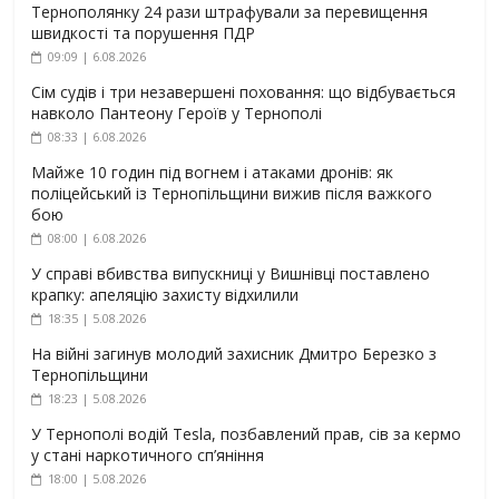
Тернополянку 24 рази штрафували за перевищення
швидкості та порушення ПДР
09:09 | 6.08.2026
Сім судів і три незавершені поховання: що відбувається
навколо Пантеону Героїв у Тернополі
08:33 | 6.08.2026
Майже 10 годин під вогнем і атаками дронів: як
поліцейський із Тернопільщини вижив після важкого
бою
08:00 | 6.08.2026
У справі вбивства випускниці у Вишнівці поставлено
крапку: апеляцію захисту відхилили
18:35 | 5.08.2026
На війні загинув молодий захисник Дмитро Березко з
Тернопільщини
18:23 | 5.08.2026
У Тернополі водій Tesla, позбавлений прав, сів за кермо
у стані наркотичного сп’яніння
18:00 | 5.08.2026