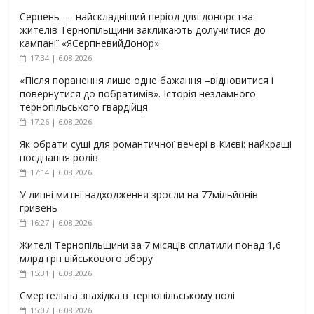
Серпень — найскладніший період для донорства:
жителів Тернопільщини закликають долучитися до
кампанії «ЯСерпневийДонор»
17:34 | 6.08.2026
«Після поранення лише одне бажання –відновитися і
повернутися до побратимів». Історія незламного
тернопільського гвардійця
17:26 | 6.08.2026
Як обрати суші для романтичної вечері в Києві: найкращі
поєднання ролів
17:14 | 6.08.2026
У липні митні надходження зросли на 77мільйонів
гривень
16:27 | 6.08.2026
Жителі Тернопільщини за 7 місяців сплатили понад 1,6
млрд грн військового збору
15:31 | 6.08.2026
Смертельна знахідка в тернопільському полі
15:07 | 6.08.2026