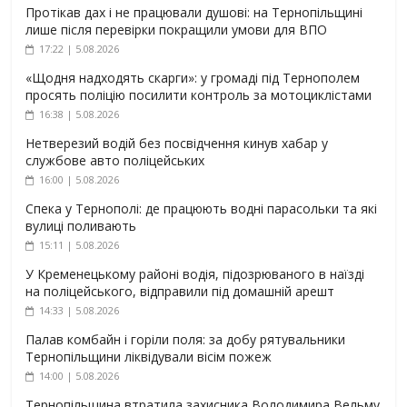
Протікав дах і не працювали душові: на Тернопільщині
лише після перевірки покращили умови для ВПО
17:22 | 5.08.2026
«Щодня надходять скарги»: у громаді під Тернополем
просять поліцію посилити контроль за мотоциклістами
16:38 | 5.08.2026
Нетверезий водій без посвідчення кинув хабар у
службове авто поліцейських
16:00 | 5.08.2026
Спека у Тернополі: де працюють водні парасольки та які
вулиці поливають
15:11 | 5.08.2026
У Кременецькому районі водія, підозрюваного в наїзді
на поліцейського, відправили під домашній арешт
14:33 | 5.08.2026
Палав комбайн і горіли поля: за добу рятувальники
Тернопільщини ліквідували вісім пожеж
14:00 | 5.08.2026
Тернопільщина втратила захисника Володимира Вельму