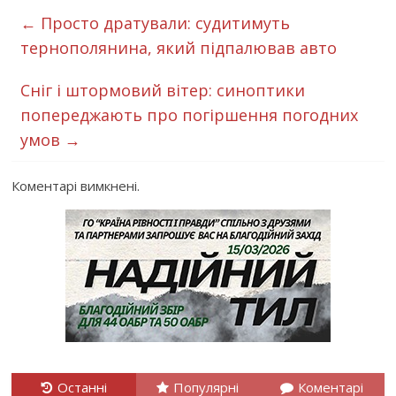
←
Просто дратували: судитимуть
тернополянина, який підпалював авто
Cніг і штормовий вітер: синоптики
попереджають про погіршення погодних
умов
→
Коментарі вимкнені.
Останні
Популярні
Коментарі