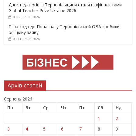
Двоє педагогів із Тернопільщини стали півфіналістами
Global Teacher Prize Ukraine 2026
09:55 | 5.08.2026
Піша хода до Почаєва: у Тернопільській ОВА зробили
офіційну заяву
09:11 | 5.08.2026
Архів статей
Серпень 2026
Пн
Вт
Ср
Чт
Пт
Сб
Нд
1
2
3
4
5
6
7
8
9