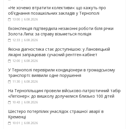
«Не хочемо втратити колективи»: що кажуть про
об’єднання позашкільних закладів у Тернополі
13:00 | 6.08.2026
Екоінспекція підтвердила незаконні роботи біля річки
Золота Липа: за справу візьметься поліція
12:33 | 6.08.2026
Якісна діагностика стає доступнішою: у Лановецькій
лікарні запрацював сучасний рентген-кабінет
12:00 | 6.08.2026
У Тернополі перевірили кондиціонери в громадському
транспорті: виявили одне порушення
11:30 | 6.08.2026
На Тернопільщині провели військово-патріотичний табір
«Легіонер»: до вишколу долучилися близько 100 дітей
10:43 | 6.08.2026
Шестеро потерпілих унаслідок страшної аварії в
Кременці
10:01 | 6.08.2026