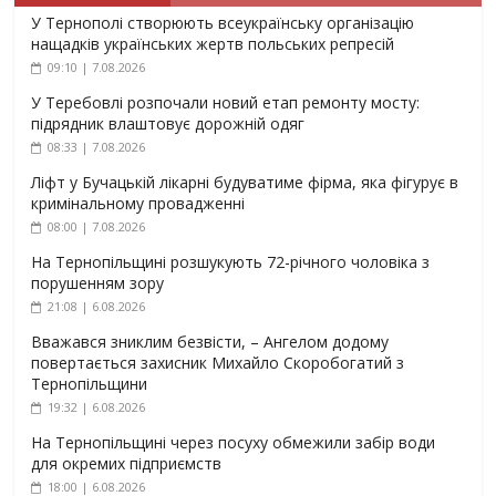
У Тернополі створюють всеукраїнську організацію
нащадків українських жертв польських репресій
09:10 | 7.08.2026
У Теребовлі розпочали новий етап ремонту мосту:
підрядник влаштовує дорожній одяг
08:33 | 7.08.2026
Ліфт у Бучацькій лікарні будуватиме фірма, яка фігурує в
кримінальному провадженні
08:00 | 7.08.2026
На Тернопільщині розшукують 72-річного чоловіка з
порушенням зору
21:08 | 6.08.2026
Вважався зниклим безвісти, – Ангелом додому
повертається захисник Михайло Скоробогатий з
Тернопільщини
19:32 | 6.08.2026
На Тернопільщині через посуху обмежили забір води
для окремих підприємств
18:00 | 6.08.2026