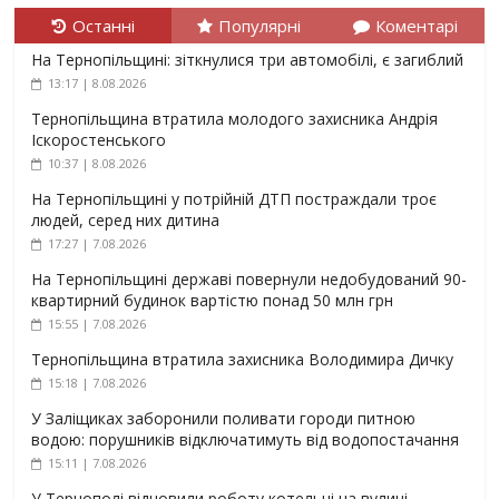
Останні
Популярні
Коментарі
На Тернопільщині: зіткнулися три автомобілі, є загиблий
13:17 | 8.08.2026
Тернопільщина втратила молодого захисника Андрія
Іскоростенського
10:37 | 8.08.2026
На Тернопільщині у потрійній ДТП постраждали троє
людей, серед них дитина
17:27 | 7.08.2026
На Тернопільщині державі повернули недобудований 90-
квартирний будинок вартістю понад 50 млн грн
15:55 | 7.08.2026
Тернопільщина втратила захисника Володимира Дичку
15:18 | 7.08.2026
У Заліщиках заборонили поливати городи питною
водою: порушників відключатимуть від водопостачання
15:11 | 7.08.2026
У Тернополі відновили роботу котельні на вулиці