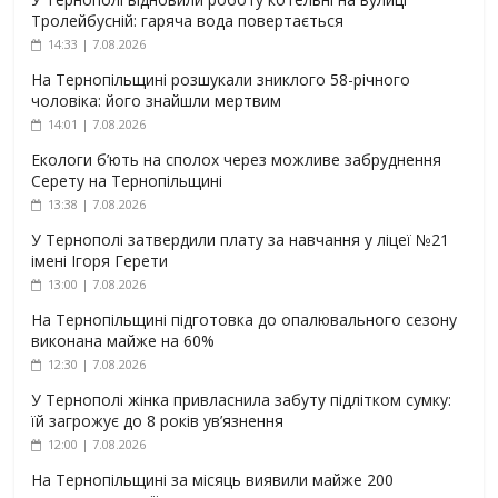
Тролейбусній: гаряча вода повертається
14:33 | 7.08.2026
На Тернопільщині розшукали зниклого 58-річного
чоловіка: його знайшли мертвим
14:01 | 7.08.2026
Екологи б’ють на сполох через можливе забруднення
Серету на Тернопільщині
13:38 | 7.08.2026
У Тернополі затвердили плату за навчання у ліцеї №21
імені Ігоря Герети
13:00 | 7.08.2026
На Тернопільщині підготовка до опалювального сезону
виконана майже на 60%
12:30 | 7.08.2026
У Тернополі жінка привласнила забуту підлітком сумку:
їй загрожує до 8 років ув’язнення
12:00 | 7.08.2026
На Тернопільщині за місяць виявили майже 200