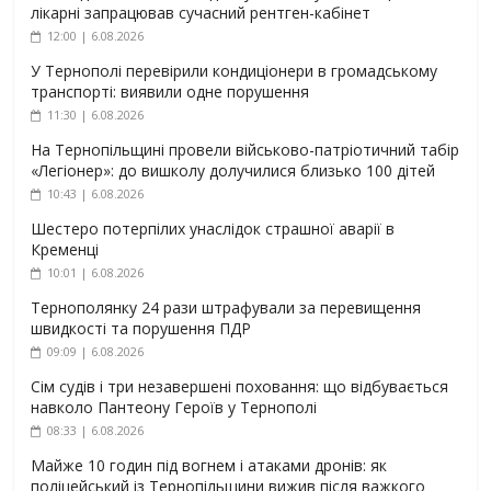
лікарні запрацював сучасний рентген-кабінет
12:00 | 6.08.2026
У Тернополі перевірили кондиціонери в громадському
транспорті: виявили одне порушення
11:30 | 6.08.2026
На Тернопільщині провели військово-патріотичний табір
«Легіонер»: до вишколу долучилися близько 100 дітей
10:43 | 6.08.2026
Шестеро потерпілих унаслідок страшної аварії в
Кременці
10:01 | 6.08.2026
Тернополянку 24 рази штрафували за перевищення
швидкості та порушення ПДР
09:09 | 6.08.2026
Сім судів і три незавершені поховання: що відбувається
навколо Пантеону Героїв у Тернополі
08:33 | 6.08.2026
Майже 10 годин під вогнем і атаками дронів: як
поліцейський із Тернопільщини вижив після важкого