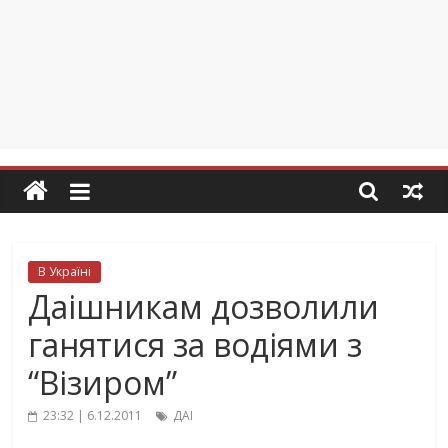
В Україні
Даішникам дозволили
ганятися за водіями з
“Візиром”
23:32 | 6.12.2011
ДАІ