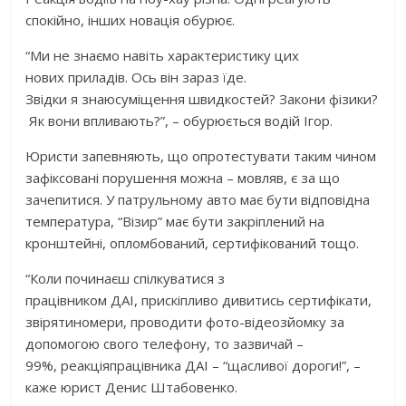
спокійно, інших новація обурює.
“Ми не знаємо навіть характеристику цих
нових приладів. Ось він зараз їде.
Звідки я знаюсуміщення швидкостей? Закони фізики?
Як вони впливають?”, – обурюється водій Ігор.
Юристи запевняють, що опротестувати таким чином
зафіксовані порушення можна – мовляв, є за що
зачепитися. У патрульному авто має бути відповідна
температура, “Візир” має бути закріплений на
кронштейні, опломбований, сертифікований тощо.
“Коли починаєш спілкуватися з
працівником ДАІ, прискіпливо дивитись сертифікати,
звірятиномери, проводити фото-відеозйомку за
допомогою свого телефону, то зазвичай –
99%, реакціяпрацівника ДАІ – “щасливої ​​дороги!”, –
каже юрист Денис Штабовенко.