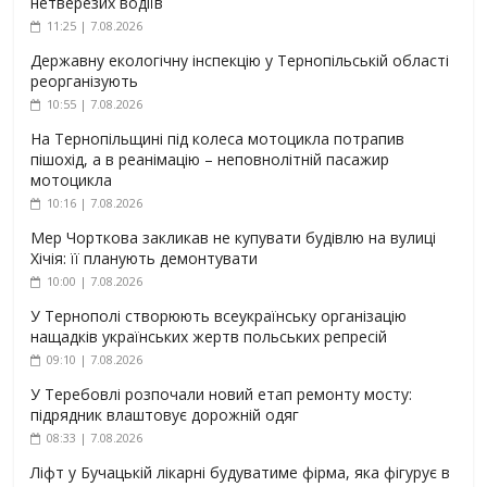
нетверезих водіїв
11:25 | 7.08.2026
Державну екологічну інспекцію у Тернопільській області
реорганізують
10:55 | 7.08.2026
На Тернопільщині під колеса мотоцикла потрапив
пішохід, а в реанімацію – неповнолітній пасажир
мотоцикла
10:16 | 7.08.2026
Мер Чорткова закликав не купувати будівлю на вулиці
Хічія: її планують демонтувати
10:00 | 7.08.2026
У Тернополі створюють всеукраїнську організацію
нащадків українських жертв польських репресій
09:10 | 7.08.2026
У Теребовлі розпочали новий етап ремонту мосту:
підрядник влаштовує дорожній одяг
08:33 | 7.08.2026
Ліфт у Бучацькій лікарні будуватиме фірма, яка фігурує в