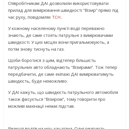
Співробітникам ДАІ дозволили використовувати
прилад для вимірювання швидкості “Візир” прямо під
час руху, повідомляє
ТСН
.
У кожному населеному пункті водії переважно
знають, де саме стоять патрульні з вимірювачами
швидкості. У цих місцях вони пригальмовують, а
потім знову тиснуть на газ.
Щоби боротися з цим, відтепер більшість
патрульних авто обладнають “Візирами”. Тож тепер
передбачити, де саме екіпажі ДАІ вимірюватимуть
швидкість, буде неможливо.
У ДАІ кажуть, що швидкість патрульного автомобіля
також фіксується “Візиром”, тому говорити про
можливі махінації немає підстав.
Реакція водіїв на ноу-хау різна. Одні реагують