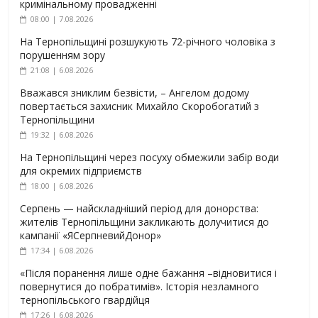
кримінальному провадженні
08:00 | 7.08.2026
На Тернопільщині розшукують 72-річного чоловіка з
порушенням зору
21:08 | 6.08.2026
Вважався зниклим безвісти, – Ангелом додому
повертається захисник Михайло Скоробогатий з
Тернопільщини
19:32 | 6.08.2026
На Тернопільщині через посуху обмежили забір води
для окремих підприємств
18:00 | 6.08.2026
Серпень — найскладніший період для донорства:
жителів Тернопільщини закликають долучитися до
кампанії «ЯСерпневийДонор»
17:34 | 6.08.2026
«Після поранення лише одне бажання –відновитися і
повернутися до побратимів». Історія незламного
тернопільського гвардійця
17:26 | 6.08.2026