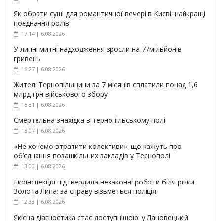
Як обрати суші для романтичної вечері в Києві: найкращі
поєднання ролів
17:14 | 6.08.2026
У липні митні надходження зросли на 77мільйонів
гривень
16:27 | 6.08.2026
Жителі Тернопільщини за 7 місяців сплатили понад 1,6
млрд грн військового збору
15:31 | 6.08.2026
Смертельна знахідка в тернопільському полі
15:07 | 6.08.2026
«Не хочемо втратити колективи»: що кажуть про
об’єднання позашкільних закладів у Тернополі
13:00 | 6.08.2026
Екоінспекція підтвердила незаконні роботи біля річки
Золота Липа: за справу візьметься поліція
12:33 | 6.08.2026
Якісна діагностика стає доступнішою: у Лановецькій