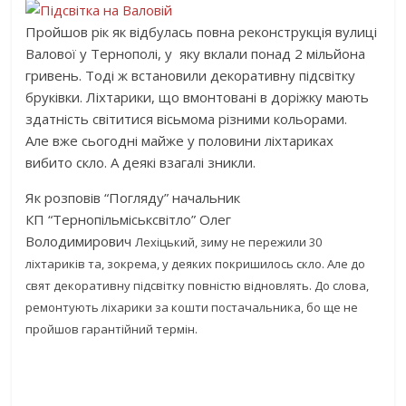
Пройшов рік як відбулась повна реконструкція вулиці
Валової у Тернополі, у яку вклали понад 2 мільйона
гривень. Тоді ж встановили декоративну підсвітку
бруківки. Ліхтарики, що вмонтовані в доріжку мають
здатність світитися вісьмома різними кольорами.
Але вже сьогодні майже у половини ліхтариках
вибито скло. А деякі взагалі зникли.
Як розповів “Погляду” начальник
КП “Тернопільміськсвітло” Олег
Володимирович
Лехіцький, зиму не пережили 30
ліхтариків та, зокрема, у деяких покришилось скло. Але до
свят декоративну підсвітку повністю відновлять. До слова,
ремонтують ліхарики за
кошти постачальника, бо ще не
пройшов гарантійний термін.