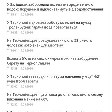
У Заліщиках заборонили поливати городи питною
водою: порушників відключатимуть від водопостачання
15:11 | 7.08.2026
У Тернополі відновили роботу котельні на вулиці
Тролейбусній: гаряча вода повертається
14:33 | 7.08.2026
На Тернопільщині розшукали зниклого 58-річного
чоловіка: його знайшли мертвим
14:01 | 7.08.2026
Екологи б’ють на сполох через можливе забруднення
Серету на Тернопільщині
13:38 | 7.08.2026
У Тернополі затвердили плату за навчання у ліцеї №21
імені Ігоря Герети
13:00 | 7.08.2026
На Тернопільщині підготовка до опалювального сезону
виконана майже на 60%
12:30 | 7.08.2026