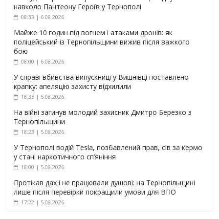
навколо Пантеону Героїв у Тернополі
08:33 | 6.08.2026
Майже 10 годин під вогнем і атаками дронів: як
поліцейський із Тернопільщини вижив після важкого
бою
08:00 | 6.08.2026
У справі вбивства випускниці у Вишнівці поставлено
крапку: апеляцію захисту відхилили
18:35 | 5.08.2026
На війні загинув молодий захисник Дмитро Березко з
Тернопільщини
18:23 | 5.08.2026
У Тернополі водій Tesla, позбавлений прав, сів за кермо
у стані наркотичного сп’яніння
18:00 | 5.08.2026
Протікав дах і не працювали душові: на Тернопільщині
лише після перевірки покращили умови для ВПО
17:22 | 5.08.2026