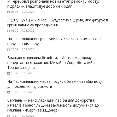
У Теребовлі розпочали новий етап ремонту мосту:
підрядник влаштовує дорожній одяг
08:33 | 7.08.2026
Ліфт у Бучацькій лікарні будуватиме фірма, яка фігурує в
кримінальному провадженні
08:00 | 7.08.2026
На Тернопільщині розшукують 72-річного чоловіка з
порушенням зору
21:08 | 6.08.2026
Вважався зниклим безвісти, – Ангелом додому
повертається захисник Михайло Скоробогатий з
Тернопільщини
19:32 | 6.08.2026
На Тернопільщині через посуху обмежили забір води
для окремих підприємств
18:00 | 6.08.2026
Серпень — найскладніший період для донорства:
жителів Тернопільщини закликають долучитися до
кампанії «ЯСерпневийДонор»
17:34 | 6.08.2026