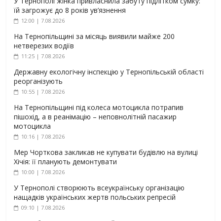
У Тернополі жінка привласнила забуту підлітком сумку:
їй загрожує до 8 років ув’язнення
12:00 | 7.08.2026
На Тернопільщині за місяць виявили майже 200
нетверезих водіїв
11:25 | 7.08.2026
Державну екологічну інспекцію у Тернопільській області
реорганізують
10:55 | 7.08.2026
На Тернопільщині під колеса мотоцикла потрапив
пішохід, а в реанімацію – неповнолітній пасажир
мотоцикла
10:16 | 7.08.2026
Мер Чорткова закликав не купувати будівлю на вулиці
Хічія: її планують демонтувати
10:00 | 7.08.2026
У Тернополі створюють всеукраїнську організацію
нащадків українських жертв польських репресій
09:10 | 7.08.2026