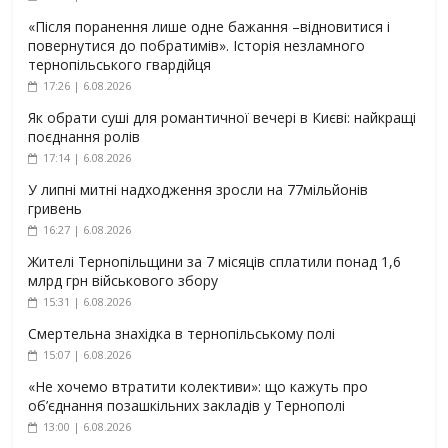
«Після поранення лише одне бажання –відновитися і
повернутися до побратимів». Історія незламного
тернопільського гвардійця
17:26 | 6.08.2026
Як обрати суші для романтичної вечері в Києві: найкращі
поєднання ролів
17:14 | 6.08.2026
У липні митні надходження зросли на 77мільйонів
гривень
16:27 | 6.08.2026
Жителі Тернопільщини за 7 місяців сплатили понад 1,6
млрд грн військового збору
15:31 | 6.08.2026
Смертельна знахідка в тернопільському полі
15:07 | 6.08.2026
«Не хочемо втратити колективи»: що кажуть про
об’єднання позашкільних закладів у Тернополі
13:00 | 6.08.2026