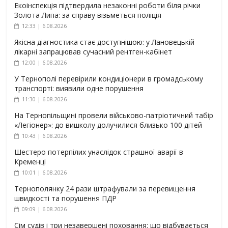
Екоінспекція підтвердила незаконні роботи біля річки
Золота Липа: за справу візьметься поліція
12:33 | 6.08.2026
Якісна діагностика стає доступнішою: у Лановецькій
лікарні запрацював сучасний рентген-кабінет
12:00 | 6.08.2026
У Тернополі перевірили кондиціонери в громадському
транспорті: виявили одне порушення
11:30 | 6.08.2026
На Тернопільщині провели військово-патріотичний табір
«Легіонер»: до вишколу долучилися близько 100 дітей
10:43 | 6.08.2026
Шестеро потерпілих унаслідок страшної аварії в
Кременці
10:01 | 6.08.2026
Тернополянку 24 рази штрафували за перевищення
швидкості та порушення ПДР
09:09 | 6.08.2026
Сім судів і три незавершені поховання: що відбувається