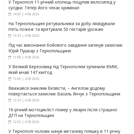
У Тернополі 11-річний хлопець поцупив велосипед у
сусідки. Тепер його чекає кримінал
14:00 | 4.08.2026
На Тернопільщині рятувальники за добу ліквідували
п’ять пожеж та врятували 50 гектарів урожаю
13:33 | 4.08.2026
Під час виконання бойового завдання загинув захисник
Юрій Пушкар з Тернопільщини
13:08 | 4.08.2026
У Великій Березовиці під Тернополем зупинили BMW,
який мчав 147 км/год
13:00 | 4.08.2026
Вважався зниклим безвісти, – Ангелом додому
повертається захисник Василь Янчук з Тернопільщини
12:33 | 4.08.2026
16-річний мотоцикліст помер у лікарні після страшної
ДТП на Тернопільщині
12:02 | 4.08.2026
У Тернополі чоловік кинув металеву пляшку в 11-річну