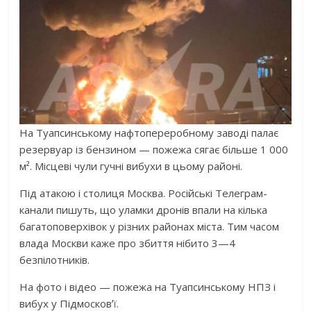
На Туапсинському нафтопереробному заводі палає
резервуар із бензином — пожежа сягає більше 1 000
м². Місцеві чули гучні вибухи в цьому районі.
Під атакою і столиця Москва. Російські Телеграм-
канали пишуть, що уламки дронів впали на кілька
багатоповерхівок у різних районах міста. Тим часом
влада Москви каже про збиття нібито 3—4
безпілотників.
На фото і відео — пожежа на Туапсинському НПЗ і
вибух у Підмосковʼї.