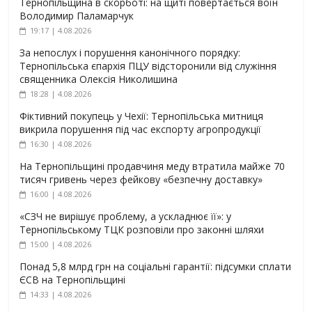
Тернопільщина в скорботі: на щиті повертається воїн
Володимир Паламарчук
19:17 | 4.08.2026
За непослух і порушення канонічного порядку:
Тернопільська єпархія ПЦУ відсторонили від служіння
священника Олексія Николишина
18:28 | 4.08.2026
Фіктивний покупець у Чехії: Тернопільська митниця
викрила порушення під час експорту агропродукції
16:30 | 4.08.2026
На Тернопільщині продавчиня меду втратила майже 70
тисяч гривень через фейкову «безпечну доставку»
16:00 | 4.08.2026
«СЗЧ не вирішує проблему, а ускладнює її»: у
Тернопільському ТЦК розповіли про законні шляхи
15:00 | 4.08.2026
Понад 5,8 млрд грн на соціальні гарантії: підсумки сплати
ЄСВ на Тернопільщині
14:33 | 4.08.2026