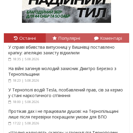
Останні
Популярні
Коментарі
У справі вбивства випускниці у Вишнівці поставлено
крапку: апеляцію захисту відхилили
18:35 | 5.08.2026
На війні загинув молодий захисник Дмитро Березко з
Тернопільщини
18:23 | 5.08.2026
У Тернополі водій Tesla, позбавлений прав, сів за кермо
у стані наркотичного сп’яніння
18:00 | 5.08.2026
Протікав дах і не працювали душові: на Тернопільщині
лише після перевірки покращили умови для ВПО
17:22 | 5.08.2026
«Щодня надходять скарги»: у громаді під Тернополем