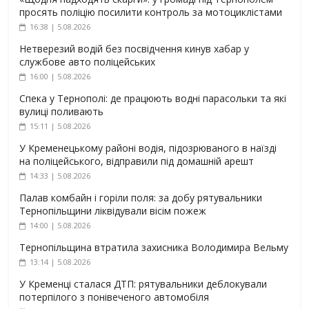
просять поліцію посилити контроль за мотоциклістами
16:38 | 5.08.2026
Нетверезий водій без посвідчення кинув хабар у
службове авто поліцейських
16:00 | 5.08.2026
Спека у Тернополі: де працюють водні парасольки та які
вулиці поливають
15:11 | 5.08.2026
У Кременецькому районі водія, підозрюваного в наїзді
на поліцейського, відправили під домашній арешт
14:33 | 5.08.2026
Палав комбайн і горіли поля: за добу рятувальники
Тернопільщини ліквідували вісім пожеж
14:00 | 5.08.2026
Тернопільщина втратила захисника Володимира Вельму
13:14 | 5.08.2026
У Кременці сталася ДТП: рятувальники деблокували
потерпілого з понівеченого автомобіля