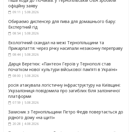
Піша хода до Почаєва: у Тернопільській ОВА зробили
офіційну заяву
09:11 | 5.08.2026
Обираємо диспенсер для пива для домашнього бару:
Експертний гід
08:54 | 5.08.2026
Екологічний скандал на межі Тернопільщини та
Прикарпаття: через річку насипали незаконну переправу
08:44 | 5.08.2026
Дарця Веретюк: «Пантеон Героїв у Тернополі став
початком нової культури військової пам’яті в Україні»
08:00 | 5.08.2026
росія атакувала логістичну інфраструктуру на Київщині:
Укрзалізниця повідомила про загиблих біля залізничної
платформи
07:59 | 5.08.2026
Захисник з Тернопільщини Петро Федів повертається до
рідного дому «на щиті»
20:28 | 4.08.2026