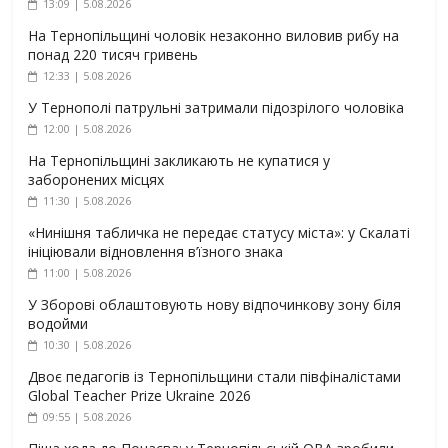
13:09 | 5.08.2026
На Тернопільщині чоловік незаконно виловив рибу на
понад 220 тисяч гривень
12:33 | 5.08.2026
У Тернополі патрульні затримали підозрілого чоловіка
12:00 | 5.08.2026
На Тернопільщині закликають не купатися у
заборонених місцях
11:30 | 5.08.2026
«Нинішня табличка не передає статусу міста»: у Скалаті
ініціювали відновлення в’їзного знака
11:00 | 5.08.2026
У Зборові облаштовують нову відпочинкову зону біля
водойми
10:30 | 5.08.2026
Двоє педагогів із Тернопільщини стали півфіналістами
Global Teacher Prize Ukraine 2026
09:55 | 5.08.2026