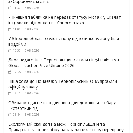
заборонених місцях
11:30 | 5.08.2026
«Нинішня табличка не передає статусу міста»: у Скалаті
ініціювали відновлення в’їзного знака
11:00 | 5.08.2026
У Зборові облаштовують нову відпочинкову зону біля
водойми
10:30 | 5.08.2026
Двоє педагогів із Тернопільщини стали півфіналістами
Global Teacher Prize Ukraine 2026
09:55 | 5.08.2026
Піша хода до Почаєва: у Тернопільській ОВА зробили
офіційну заяву
09:11 | 5.08.2026
Обираємо диспенсер для пива для домашнього бару:
Експертний гід
08:54 | 5.08.2026
Екологічний скандал на межі Тернопільщини та
Прикарпаття: через річку насипали незаконну переправу