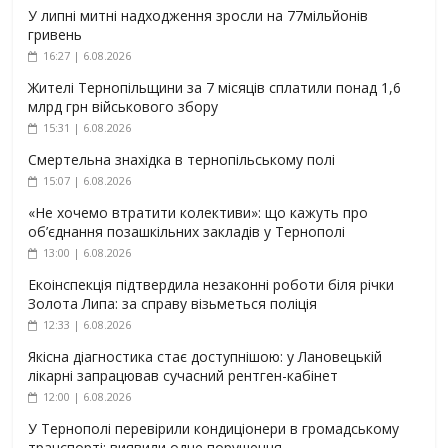
У липні митні надходження зросли на 77мільйонів
гривень
16:27 | 6.08.2026
Жителі Тернопільщини за 7 місяців сплатили понад 1,6
млрд грн військового збору
15:31 | 6.08.2026
Смертельна знахідка в тернопільському полі
15:07 | 6.08.2026
«Не хочемо втратити колективи»: що кажуть про
об’єднання позашкільних закладів у Тернополі
13:00 | 6.08.2026
Екоінспекція підтвердила незаконні роботи біля річки
Золота Липа: за справу візьметься поліція
12:33 | 6.08.2026
Якісна діагностика стає доступнішою: у Лановецькій
лікарні запрацював сучасний рентген-кабінет
12:00 | 6.08.2026
У Тернополі перевірили кондиціонери в громадському
транспорті: виявили одне порушення