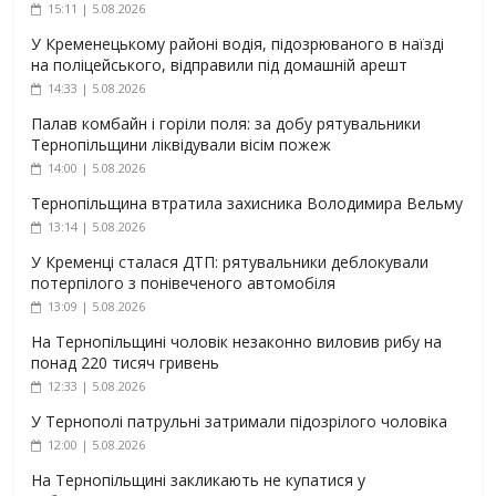
15:11 | 5.08.2026
У Кременецькому районі водія, підозрюваного в наїзді
на поліцейського, відправили під домашній арешт
14:33 | 5.08.2026
Палав комбайн і горіли поля: за добу рятувальники
Тернопільщини ліквідували вісім пожеж
14:00 | 5.08.2026
Тернопільщина втратила захисника Володимира Вельму
13:14 | 5.08.2026
У Кременці сталася ДТП: рятувальники деблокували
потерпілого з понівеченого автомобіля
13:09 | 5.08.2026
На Тернопільщині чоловік незаконно виловив рибу на
понад 220 тисяч гривень
12:33 | 5.08.2026
У Тернополі патрульні затримали підозрілого чоловіка
12:00 | 5.08.2026
На Тернопільщині закликають не купатися у