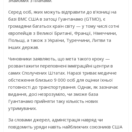
знайомих з планами.
Серед осіб, яких можуть відправити до в’язниці на
базі ВМС США в затоці Гуантанамо (GTMO), є
громадяни багатьох країн світу — у тому числі сотні
європейців з Великої Британії, Франції, Німеччини,
Польщі, а також з України, Туреччини, Литви та
інших держав.
Чиновники заявляють, що мета такого кроку —
розвантажити переповнені імміграційні центри в
самих Сполучених Штатах. Наразі триває медичне
обстеження близько 9 000 осіб для оцінки їхньої
готовності до транспортування. Однак, як зазначає
видання, досі незрозуміло, чи зможе база
Гуантанамо прийняти таку кількість нових
утримуваних.
За словами джерел, адміністрація навряд чи
повідомить уряди навіть найближчих союзників США