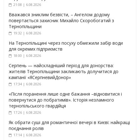
21:08 | 6.08.2026
Вважався зниклим безвісти, – Ангелом додому
повертається захисник Михайло Скоробогатий з
Тернопільщини
19:32 | 6.08.2026
На Тернопільщині через посуху обмежили забір води
для окремих підприємств
18:00 | 6.08.2026
Серпень — найскладніший період для донорства:
жителів Тернопільщини закликають долучитися до
кампанії «ЯСерпневийДонор»
17:34 | 6.08.2026
«Після поранення лише одне бажання –відновитися і
повернутися до побратимів». Історія незламного
тернопільського гвардійця
17:26 | 6.08.2026
Як обрати суші для романтичної вечері в Києві: найкращі
поєднання ролів
17:14 | 6.08.2026