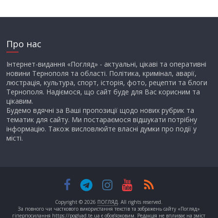
Про нас
Інтернет-видання «Погляд» - актуальні, цікаві та оперативні
новини Тернополя та області. Політика, кримінал, аварії,
люстрація, культура, спорт, історія, фото, рецепти та блоги
Тернополя. Надіємося, що сайт буде для Вас корисним та
цікавим.
Будемо вдячні за Ваші пропозиції щодо нових рубрик та
тематик для сайту. Ми постараємося відшукати потрібну
інформацію. Також висловлюйте власні думки про події у
місті.
Copyright © 2026
ПОГЛЯД
. All rights reserved.
За повного чи часткового використання текстів та зображень сайту «Погляд»
гіперпосилання https://poglyad.te.ua є обов’язковим. Редакція не впливає на зміст