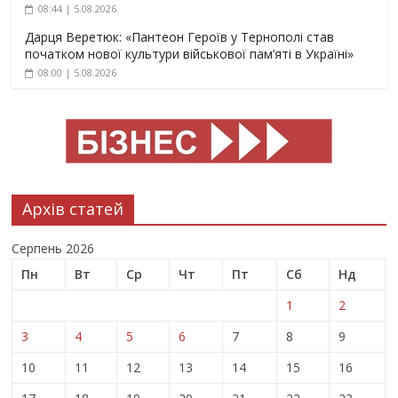
08:44 | 5.08.2026
Дарця Веретюк: «Пантеон Героїв у Тернополі став
початком нової культури військової пам’яті в Україні»
08:00 | 5.08.2026
Архів статей
Серпень 2026
Пн
Вт
Ср
Чт
Пт
Сб
Нд
1
2
3
4
5
6
7
8
9
10
11
12
13
14
15
16