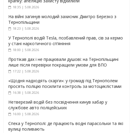
крапку: апеляцію захисту відхилили
18:35 | 5.08.2026
На війні загинув молодий захисник Дмитро Березко з
Тернопільщини
18:23 | 5.08.2026
У Тернополі водій Tesla, позбавлений прав, сів за кермо
у стані наркотичного сп’яніння
18:00 | 5.08.2026
Протікав дах і не працювали душові: на Тернопільщині
лише після перевірки покращили умови для ВПО
17:22 | 5.08.2026
«Щодня надходять скарги»: у громаді під Тернополем
просять поліцію посилити контроль за мотоциклістами
16:38 | 5.08.2026
Нетверезий водій без посвідчення кинув хабар у
службове авто поліцейських
16:00 | 5.08.2026
Спека у Тернополі: де працюють водні парасольки та які
вулиці поливають