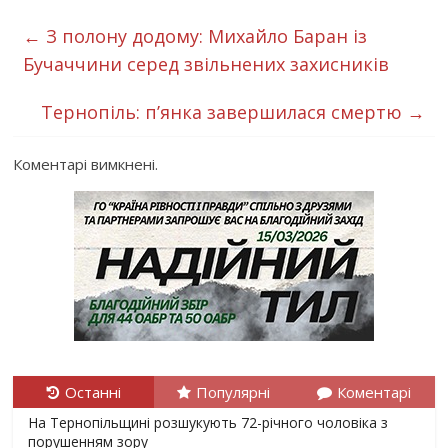
←
З полону додому: Михайло Баран із
Бучаччини серед звільнених захисників
Тернопіль: п’янка завершилася смертю
→
Коментарі вимкнені.
Останні
Популярні
Коментарі
На Тернопільщині розшукують 72-річного чоловіка з
порушенням зору