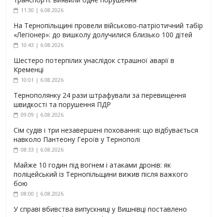
11:30 | 6.08.2026
На Тернопільщині провели військово-патріотичний табір
«Легіонер»: до вишколу долучилися близько 100 дітей
10:43 | 6.08.2026
Шестеро потерпілих унаслідок страшної аварії в
Кременці
10:01 | 6.08.2026
Тернополянку 24 рази штрафували за перевищення
швидкості та порушення ПДР
09:09 | 6.08.2026
Сім судів і три незавершені поховання: що відбувається
навколо Пантеону Героїв у Тернополі
08:33 | 6.08.2026
Майже 10 годин під вогнем і атаками дронів: як
поліцейський із Тернопільщини вижив після важкого
бою
08:00 | 6.08.2026
У справі вбивства випускниці у Вишнівці поставлено