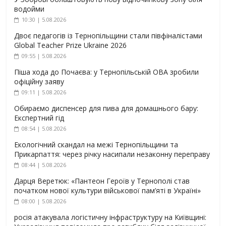
водойми
10:30 | 5.08.2026
Двоє педагогів із Тернопільщини стали півфіналістами
Global Teacher Prize Ukraine 2026
09:55 | 5.08.2026
Піша хода до Почаєва: у Тернопільській ОВА зробили
офіційну заяву
09:11 | 5.08.2026
Обираємо диспенсер для пива для домашнього бару:
Експертний гід
08:54 | 5.08.2026
Екологічний скандал на межі Тернопільщини та
Прикарпаття: через річку насипали незаконну переправу
08:44 | 5.08.2026
Дарця Веретюк: «Пантеон Героїв у Тернополі став
початком нової культури військової пам’яті в Україні»
08:00 | 5.08.2026
росія атакувала логістичну інфраструктуру на Київщині: