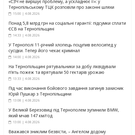
«СЗЧ не вирішує проблему, а ускладнює її»: у
Тернопільському ТЦК розповіли про законні шляхи
15:00 | 4.08.2026
Понад 5,8 млрд грн на соціальні гарантії: підсумки сплати
ЄСВ на Тернопільщині
14:33 | 4.08.2026
У Тернополі 11-річний хлопець поцупив велосипед у
сусідки. Тепер його чекає кримінал
14:00 | 4.08.2026
На Тернопільщині рятувальники за добу ліквідували
п’ять пожеж та врятували 50 гектарів урожаю
13:33 | 4.08.2026
Під час виконання бойового завдання загинув захисник
Юрій Пушкар з Тернопільщини
13:08 | 4.08.2026
У Великій Березовиці під Тернополем зупинили BMW,
який мчав 147 км/год
13:00 | 4.08.2026
Вважався зниклим безвісти, – Ангелом додому