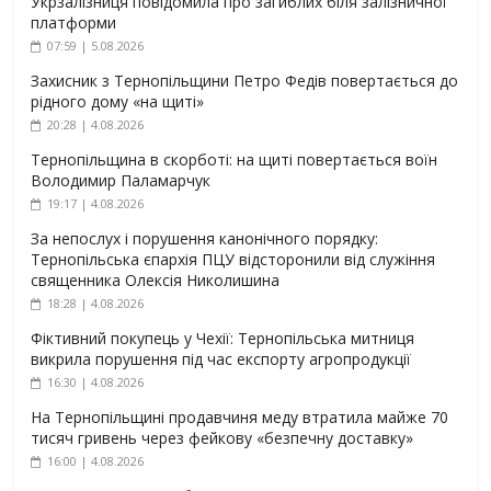
Укрзалізниця повідомила про загиблих біля залізничної
платформи
07:59 | 5.08.2026
Захисник з Тернопільщини Петро Федів повертається до
рідного дому «на щиті»
20:28 | 4.08.2026
Тернопільщина в скорботі: на щиті повертається воїн
Володимир Паламарчук
19:17 | 4.08.2026
За непослух і порушення канонічного порядку:
Тернопільська єпархія ПЦУ відсторонили від служіння
священника Олексія Николишина
18:28 | 4.08.2026
Фіктивний покупець у Чехії: Тернопільська митниця
викрила порушення під час експорту агропродукції
16:30 | 4.08.2026
На Тернопільщині продавчиня меду втратила майже 70
тисяч гривень через фейкову «безпечну доставку»
16:00 | 4.08.2026