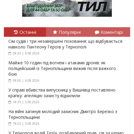
Останні
Популярні
Коментарі
Сім судів і три незавершені поховання: що відбувається
навколо Пантеону Героїв у Тернополі
08:33 | 6.08.2026
Майже 10 годин під вогнем і атаками дронів: як
поліцейський із Тернопільщини вижив після важкого
бою
08:00 | 6.08.2026
У справі вбивства випускниці у Вишнівці поставлено
крапку: апеляцію захисту відхилили
18:35 | 5.08.2026
На війні загинув молодий захисник Дмитро Березко з
Тернопільщини
18:23 | 5.08.2026
У Тернополі водій Tesla, позбавлений прав, сів за кермо