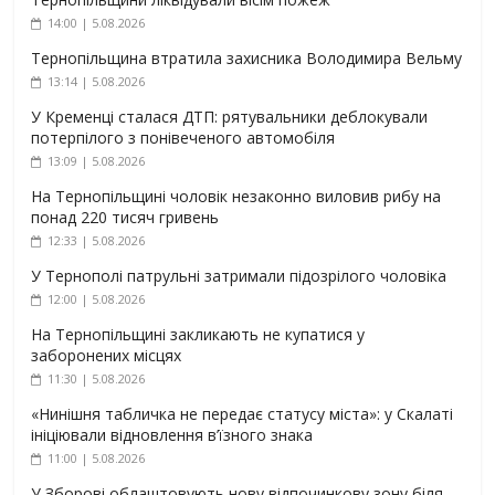
14:00 | 5.08.2026
Тернопільщина втратила захисника Володимира Вельму
13:14 | 5.08.2026
У Кременці сталася ДТП: рятувальники деблокували
потерпілого з понівеченого автомобіля
13:09 | 5.08.2026
На Тернопільщині чоловік незаконно виловив рибу на
понад 220 тисяч гривень
12:33 | 5.08.2026
У Тернополі патрульні затримали підозрілого чоловіка
12:00 | 5.08.2026
На Тернопільщині закликають не купатися у
заборонених місцях
11:30 | 5.08.2026
«Нинішня табличка не передає статусу міста»: у Скалаті
ініціювали відновлення в’їзного знака
11:00 | 5.08.2026
У Зборові облаштовують нову відпочинкову зону біля