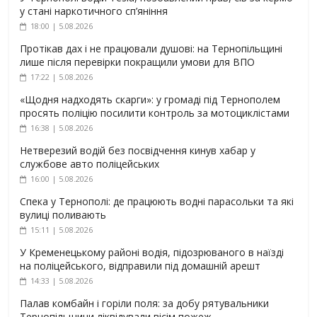
у стані наркотичного сп’яніння
18:00 | 5.08.2026
Протікав дах і не працювали душові: на Тернопільщині
лише після перевірки покращили умови для ВПО
17:22 | 5.08.2026
«Щодня надходять скарги»: у громаді під Тернополем
просять поліцію посилити контроль за мотоциклістами
16:38 | 5.08.2026
Нетверезий водій без посвідчення кинув хабар у
службове авто поліцейських
16:00 | 5.08.2026
Спека у Тернополі: де працюють водні парасольки та які
вулиці поливають
15:11 | 5.08.2026
У Кременецькому районі водія, підозрюваного в наїзді
на поліцейського, відправили під домашній арешт
14:33 | 5.08.2026
Палав комбайн і горіли поля: за добу рятувальники
Тернопільщини ліквідували вісім пожеж